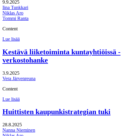
9.9.2025
Iina Tunkkari
Niklas Aro
Tommi Ranta
Content
Kauhavan
Lue lisää
kaupunkistrategian
päivitys
Kestävä liiketoiminta kuntayhtiöissä -
verkostohanke
3.9.2025
Vera Järvenreuna
Content
Kestävä
Lue lisää
liiketoiminta
kuntayhtiöissä
Huittisten kaupunkistrategian tuki​
-
verkostohanke
28.8.2025
Nanna Nieminen
Niklas Aro