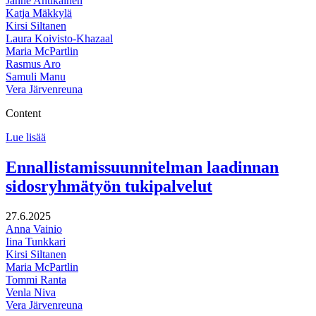
Janne Antikainen
Katja Mäkkylä
Kirsi Siltanen
Laura Koivisto-Khazaal
Maria McPartlin
Rasmus Aro
Samuli Manu
Vera Järvenreuna
Content
Kahdeksan
Lue lisää
miljoonaa
suomalaista
Ennallistamissuunnitelman laadinnan
vuonna
sidosryhmätyön tukipalvelut
2050?
27.6.2025
Anna Vainio
Iina Tunkkari
Kirsi Siltanen
Maria McPartlin
Tommi Ranta
Venla Niva
Vera Järvenreuna