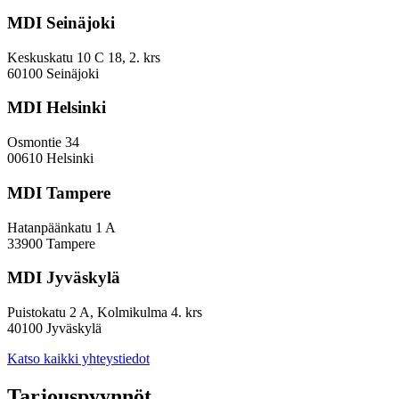
ohjelman
MDI Seinäjoki
evaluointi
ja
Sininen
Keskuskatu 10 C 18, 2. krs
biotalous,
60100 Seinäjoki
vesiosaaminen
2026–
MDI Helsinki
2030
-
Osmontie 34
kehittämisohjelman
00610 Helsinki
suunnittelun
ja
MDI Tampere
valmistelun
tukeminen
Hatanpäänkatu 1 A
33900 Tampere
MDI Jyväskylä
Puistokatu 2 A, Kolmikulma 4. krs
40100 Jyväskylä
Katso kaikki yhteystiedot
Tarjouspyynnöt