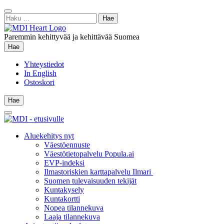
Siirry
Sulje
sisältöön
Haku:
hae
Paremmin kehittyvää ja kehittävää Suomea
Hae
Hae
Yhteystiedot
In English
Ostoskori
Hae
Hae
Main
Menu
Aluekehitys nyt
Väestöennuste
Väestötietopalvelu Popula.ai
EVP-indeksi
Ilmastoriskien karttapalvelu Ilmari
Suomen tulevaisuuden tekijät
Kuntakysely
Kuntakortti
Nopea tilannekuva
Laaja tilannekuva