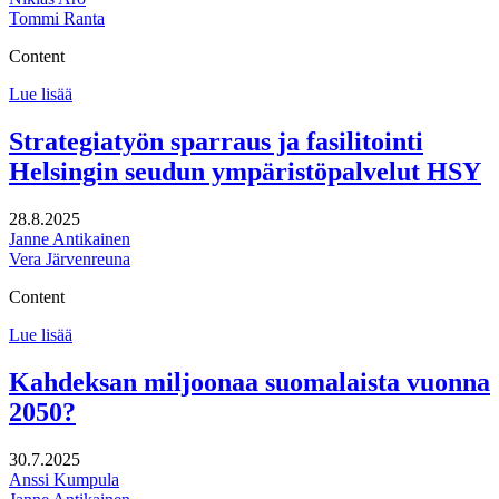
Tommi Ranta
Content
Huittisten
Lue lisää
kaupunkistrategian
tuki​
Strategiatyön sparraus ja fasilitointi
Helsingin seudun ympäristöpalvelut HSY
28.8.2025
Janne Antikainen
Vera Järvenreuna
Content
Strategiatyön
Lue lisää
sparraus
ja
Kahdeksan miljoonaa suomalaista vuonna
fasilitointi
2050?
Helsingin
seudun
ympäristöpalvelut
30.7.2025
HSY
Anssi Kumpula