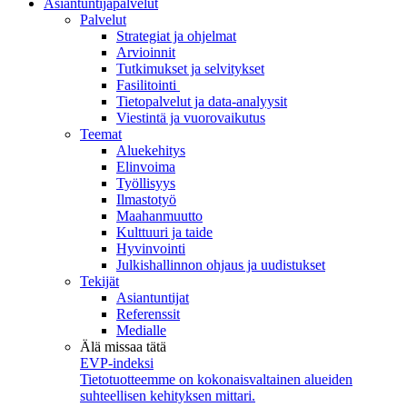
Asiantuntijapalvelut
Palvelut
Strategiat ja ohjelmat
Arvioinnit
Tutkimukset ja selvitykset
Fasilitointi
Tietopalvelut ja data-analyysit
Viestintä ja vuorovaikutus
Teemat
Aluekehitys
Elinvoima
Työllisyys
Ilmastotyö
Maahanmuutto
Kulttuuri ja taide
Hyvinvointi
Julkishallinnon ohjaus ja uudistukset
Tekijät
Asiantuntijat
Referenssit
Medialle
Älä missaa tätä
EVP-indeksi
Tietotuotteemme on kokonaisvaltainen alueiden
suhteellisen kehityksen mittari.