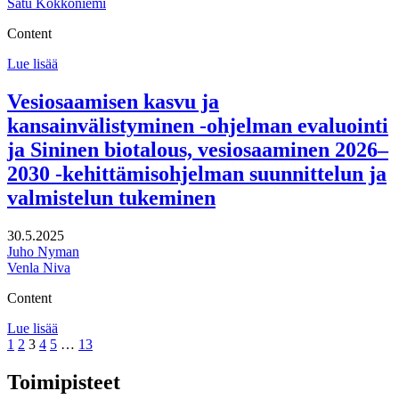
Satu Kokkoniemi
Content
Työpajan
Lue lisää
fasilitointi
Etelä-
Vesiosaamisen kasvu ja
Pohjanmaan
kansainvälistyminen -ohjelman evaluointi
liitolle
ja Sininen biotalous, vesiosaaminen 2026–
2030 -kehittämisohjelman suunnittelun ja
valmistelun tukeminen
30.5.2025
Juho Nyman
Venla Niva
Content
Vesiosaamisen
Lue lisää
Page
Page
Page
Page
Page
kasvu
Page
1
2
3
4
5
…
13
ja
kansainvälistyminen
Toimipisteet
-