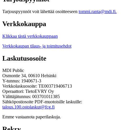
Tarjouspyynnöt voit lähettää osoitteeseen
tommi.ranta@mdi.fi.
Verkkokauppa
Klikkaa tästä verkkokauppaan
Verkkokaupan tilaus- ja toimitusehdot
Laskutusosoite
MDI Public
Osmontie 34, 00610 Helsinki
Y-tunnus: 1940671-3
Verkkolaskuosoite: TE003719406713
Operaattori: TietoEVRY Oy
Välittäjätunnus: 003701011385
Sähköpostiosoite PDF-muotoisille laskuille:
talous.100.ostolaskut@fcg.fi
Emme vastaanota paperilaskuja.
Rekry