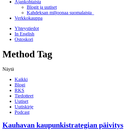
Ajankohtaista
Blogit ja uutiset
Kahdeksan miljoonaa suomalaista
Verkkokauppa
Yhteystiedot
In English
Ostoskori
Method Tag
Näytä
Kaikki
Blogi
RKS
Tiedotteet
Uutiset
Uutiskirje
Podcast
Kauhavan kaupunkistrategian päivitys