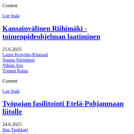
Content
Ennallistamissuunnitelman
Lue lisää
laadinnan
sidosryhmätyön
Kansainvälinen Riihimäki -
tukipalvelut
toimenpideohjelman laatiminen
25.6.2025
Laura Koivisto-Khazaal
Nanna Nieminen
Niklas Aro
Tommi Ranta
Content
Kansainvälinen
Lue lisää
Riihimäki
-
Työpajan fasilitointi Etelä-Pohjanmaan
toimenpideohjelman
liitolle
laatiminen
24.6.2025
Iina Tunkkari