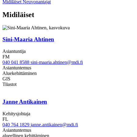
Midiläiset
Neuvonantajat
Midiläiset
Sini-Maaria Ahtinen
Asiantuntija
FM
040 041 8588
sini-maaria.ahtinen@mdi.fi
Asiantuntemus
Aluekehittäminen
GIS
Tilastot
Janne Antikainen
Kehitysjohtaja
FL
040 764 1829
janne.antikainen@mdi.fi
Asiantuntemus
alueellinen kehittäminen