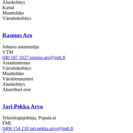
Aluekehitys
Kartat
Muuttoliike
Väestönkehitys
Rasmus Aro
Johtava asiantuntija
VTM
040 187 1027
rasmus.aro@mdi.fi
Asiantuntemus
Väestönkehitys
Muuttoliike
Väestöennusteet
Aluekehitys
Alueelliset erot
Jari-Pekka Arvo
Teknologiajohtaja, Popula.ai
FMI
0400 154 218
jari-pekka.arvo@mdi.fi