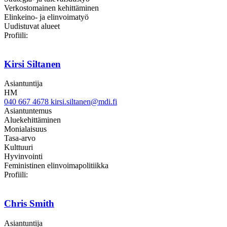
Verkostomainen kehittäminen
Elinkeino- ja elinvoimatyö
Uudistuvat alueet
Twitter
Linkedin
Profiili:
Kirsi Siltanen
Asiantuntija
HM
040 667 4678
kirsi.siltanen@mdi.fi
Asiantuntemus
Aluekehittäminen
Monialaisuus
Tasa-arvo
Kulttuuri
Hyvinvointi
Feministinen elinvoimapolitiikka
twitter
linkedin
Profiili:
Chris Smith
Asiantuntija