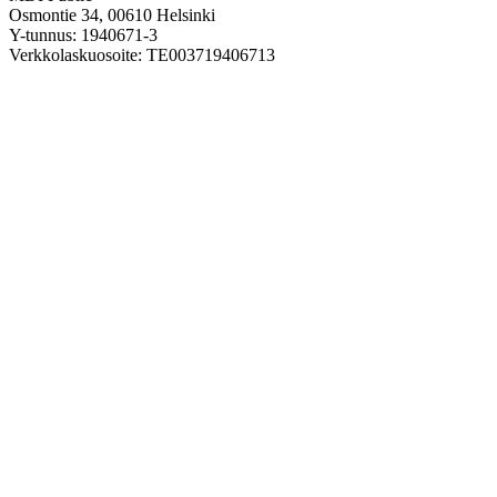
Osmontie 34, 00610 Helsinki
Y-tunnus: 1940671-3
Verkkolaskuosoite: TE003719406713
Operaattori: TietoEVRY Oy
Välittäjätunnus: 003701011385
Sähköpostiosoite PDF-muotoisille laskuille:
talous.100.ostolaskut@fcg.fi
Emme vastaanota paperilaskuja.
Rekry
Avoimen hakemuksen voit lähettää osoitteeseen
rekry@mdi.fi.
Tietosuojaseloste
Saavutettavuusseloste
Toimittajan vakuutus pakotteista
Kehityksessä mukana – tilaa uutiskirje