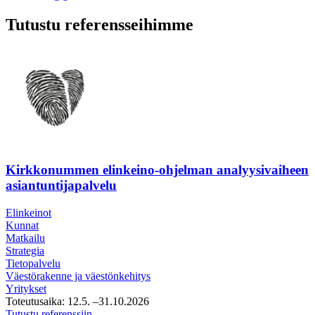
Tutustu referensseihimme
Kirkkonummen elinkeino-ohjelman analyysivaiheen
asiantuntijapalvelu
Elinkeinot
Kunnat
Matkailu
Strategia
Tietopalvelu
Väestörakenne ja väestönkehitys
Yritykset
Toteutusaika:
12.5.
–31.10.2026
Kirkkonummen
Tutustu referenssiin