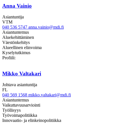
Anna Vainio
Asiantuntija
VTM
040 536 5747
anna.vainio@mdi.fi
Asiantuntemus
Aluekehittäminen
Väestönkehitys
Alueellinen elinvoima
Kyselytutkimus
Linkedin
Profiili:
Mikko Valtakari
Johtava asiantuntija
FL
040 569 1568
mikko.valtakari@mdi.fi
Asiantuntemus
Vaikuttavuusarviointi
Työllisyys
Työvoimapolitiikka
Innovaatio- ja elinkeinopolitiikka