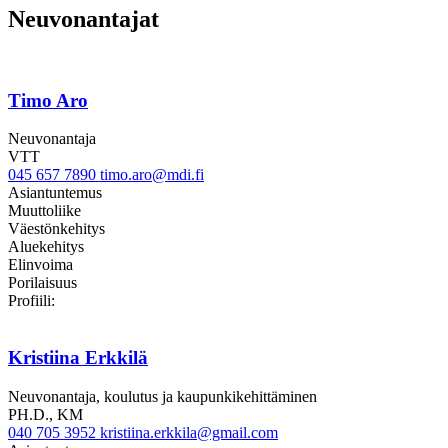
Neuvonantajat
Timo Aro
Neuvonantaja
VTT
045 657 7890
timo.aro@mdi.fi
Asiantuntemus
Muuttoliike
Väestönkehitys
Aluekehitys
Elinvoima
Porilaisuus
Twitter
Linkedin
Profiili:
Kristiina Erkkilä
Neuvonantaja, koulutus ja kaupunkikehittäminen
PH.D., KM
040 705 3952
kristiina.erkkila@gmail.com