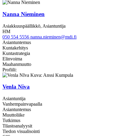
Nanna Nieminen
Asiakkuuspäällikkö, Asiantuntija
HM
050 554 5556
nanna.nieminen@mdi.fi
Asiantuntemus
Kuntakehitys
Kuntastrategia
Elinvoima
Maahanmuutto
linkedin
twitter
Profiili:
Venla Niva
Asiantuntija
Vanhempainvapaalla
Asiantuntemus
Muuttoliike
Tutkimus
Tilastoanalyysit
Tiedon visualisointi