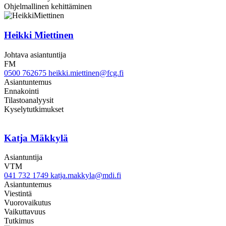
Ohjelmallinen kehittäminen
Heikki Miettinen
Johtava asiantuntija
FM
0500 762675
heikki.miettinen@fcg.fi
Asiantuntemus
Ennakointi
Tilastoanalyysit
Kyselytutkimukset
Katja Mäkkylä
Asiantuntija
VTM
041 732 1749
katja.makkyla@mdi.fi
Asiantuntemus
Viestintä
Vuorovaikutus
Vaikuttavuus
Tutkimus