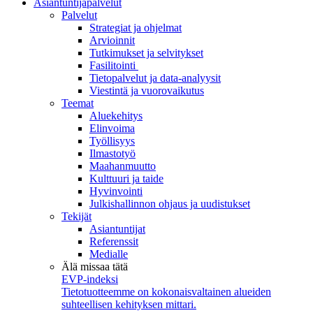
Asiantuntijapalvelut
Palvelut
Strategiat ja ohjelmat
Arvioinnit
Tutkimukset ja selvitykset
Fasilitointi
Tietopalvelut ja data-analyysit
Viestintä ja vuorovaikutus
Teemat
Aluekehitys
Elinvoima
Työllisyys
Ilmastotyö
Maahanmuutto
Kulttuuri ja taide
Hyvinvointi
Julkishallinnon ohjaus ja uudistukset
Tekijät
Asiantuntijat
Referenssit
Medialle
Älä missaa tätä
EVP-indeksi
Tietotuotteemme on kokonaisvaltainen alueiden
suhteellisen kehityksen mittari.