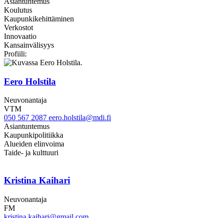
Asiantuntemus
Koulutus
Kaupunkikehittäminen
Verkostot
Innovaatio
Kansainvälisyys
Twitter
LinkedIn
Profiili:
Eero Holstila
Neuvonantaja
VTM
050 567 2087
eero.holstila@mdi.fi
Asiantuntemus
Kaupunkipolitiikka
Alueiden elinvoima
Taide- ja kulttuuri
Kristina Kaihari
Neuvonantaja
FM
kristina.kaihari@gmail.com