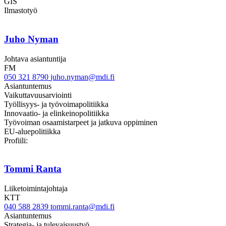
GIS
Ilmastotyö
Juho Nyman
Johtava asiantuntija
FM
050 321 8790
juho.nyman@mdi.fi
Asiantuntemus
Vaikuttavuusarviointi
Työllisyys- ja työvoimapolitiikka
Innovaatio- ja elinkeinopolitiikka
Työvoiman osaamistarpeet ja jatkuva oppiminen
EU-aluepolitiikka
Linkedin
Profiili:
Tommi Ranta
Liiketoimintajohtaja
KTT
040 588 2839
tommi.ranta@mdi.fi
Asiantuntemus
Strategia- ja tulevaisuustyö