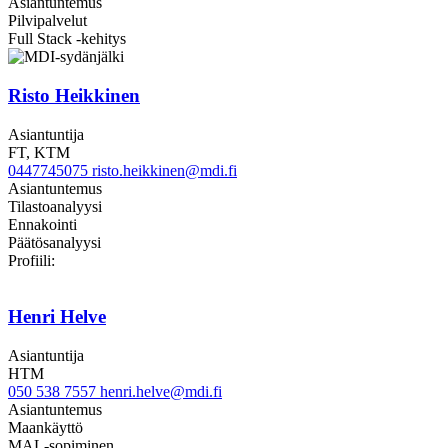
Asiantuntemus
Pilvipalvelut
Full Stack -kehitys
Risto Heikkinen
Asiantuntija
FT, KTM
0447745075
risto.heikkinen@mdi.fi
Asiantuntemus
Tilastoanalyysi
Ennakointi
Päätösanalyysi
LinkedIn
Profiili:
Henri Helve
Asiantuntija
HTM
050 538 7557
henri.helve@mdi.fi
Asiantuntemus
Maankäyttö
MAL-sopiminen