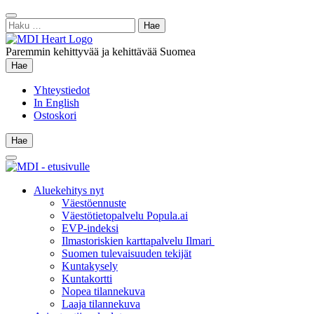
Siirry
Sulje
sisältöön
Haku:
hae
Paremmin kehittyvää ja kehittävää Suomea
Hae
Hae
Yhteystiedot
In English
Ostoskori
Hae
Hae
Main
Menu
Aluekehitys nyt
Väestöennuste
Väestötietopalvelu Popula.ai
EVP-indeksi
Ilmastoriskien karttapalvelu Ilmari
Suomen tulevaisuuden tekijät
Kuntakysely
Kuntakortti
Nopea tilannekuva
Laaja tilannekuva