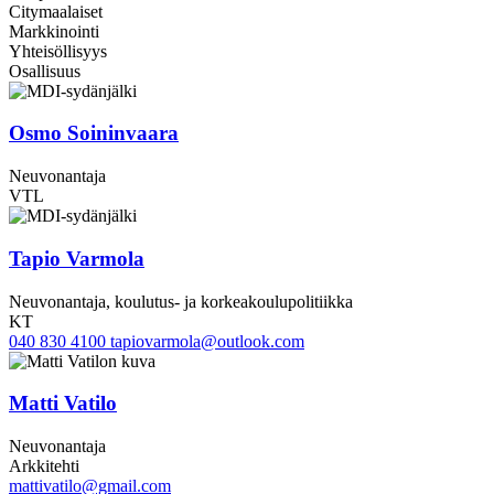
Citymaalaiset
Markkinointi
Yhteisöllisyys
Osallisuus
Osmo Soininvaara
Neuvonantaja
VTL
Tapio Varmola
Neuvonantaja, koulutus- ja korkeakoulupolitiikka
KT
040 830 4100
tapiovarmola@outlook.com
Matti Vatilo
Neuvonantaja
Arkkitehti
mattivatilo@gmail.com