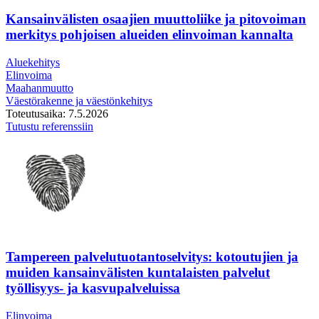
Kansainvälisten osaajien muuttoliike ja pitovoiman
merkitys pohjoisen alueiden elinvoiman kannalta​
Aluekehitys
Elinvoima
Maahanmuutto
Väestörakenne ja väestönkehitys
Toteutusaika:
7.5.2026
Kansainvälisten
Tutustu referenssiin
osaajien
muuttoliike
ja
pitovoiman
merkitys
pohjoisen
alueiden
elinvoiman
kannalta​
Tampereen palvelutuotantoselvitys: ​kotoutujien ja
muiden kansainvälisten kuntalaisten palvelut
työllisyys- ja kasvupalveluissa​​
Elinvoima