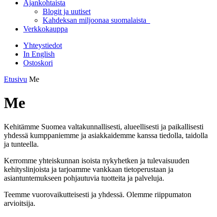
Ajankohtaista
Blogit ja uutiset
Kahdeksan miljoonaa suomalaista
Verkkokauppa
Yhteystiedot
In English
Ostoskori
Etusivu
Me
Me
Kehitämme Suomea valtakunnallisesti, alueellisesti ja paikallisesti
yhdessä kumppaniemme ja asiakkaidemme kanssa tiedolla, taidolla
ja tunteella.
Kerromme yhteiskunnan isoista nykyhetken ja tulevaisuuden
kehityslinjoista ja tarjoamme vankkaan tietoperustaan ja
asiantuntemukseen pohjautuvia tuotteita ja palveluja.
Teemme vuorovaikutteisesti ja yhdessä. Olemme riippumaton
arvioitsija.