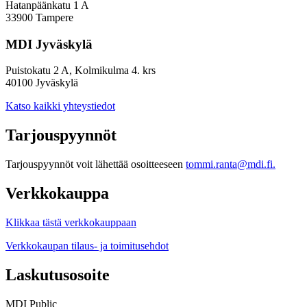
Hatanpäänkatu 1 A
33900 Tampere
MDI Jyväskylä
Puistokatu 2 A, Kolmikulma 4. krs
40100 Jyväskylä
Katso kaikki yhteystiedot
Tarjouspyynnöt
Tarjouspyynnöt voit lähettää osoitteeseen
tommi.ranta@mdi.fi.
Verkkokauppa
Klikkaa tästä verkkokauppaan
Verkkokaupan tilaus- ja toimitusehdot
Laskutusosoite
MDI Public