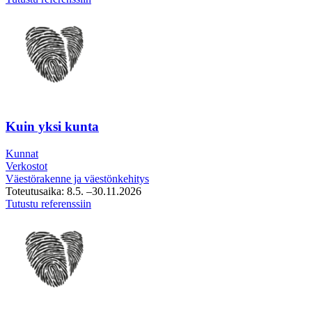
elinkeino-
ohjelman
analyysivaiheen
asiantuntijapalvelu
Kuin yksi kunta
Kunnat
Verkostot
Väestörakenne ja väestönkehitys
Toteutusaika:
8.5.
–30.11.2026
Kuin
Tutustu referenssiin
yksi
kunta