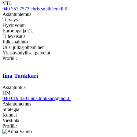
VTL
040 757 7573
chris.smith@mdi.fi
Asiantuntemus
Terveys
Hyvinvointi
Eurooppa ja EU
Tulevaisuus
Julkishallinto
Uusi julkisjohtaminen
Yleishyödylliset palvelut
LinkedIn
Profiili:
Iina Tunkkari
Asiantuntija
HM
040 019 4301
iina.tunkkari@mdi.fi
Asiantuntemus
Strategia
Kunnat
Viestintä
twitter
linkedin
Profiili: