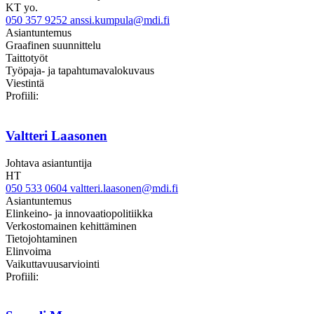
KT yo.
050 357 9252
anssi.kumpula@mdi.fi
Asiantuntemus
Graafinen suunnittelu
Taittotyöt
Työpaja- ja tapahtumavalokuvaus
Viestintä
Linkedin
Profiili:
Valtteri Laasonen
Johtava asiantuntija
HT
050 533 0604
valtteri.laasonen@mdi.fi
Asiantuntemus
Elinkeino- ja innovaatiopolitiikka
Verkostomainen kehittäminen
Tietojohtaminen
Elinvoima
Vaikuttavuusarviointi
Twitter
Linkedin
Profiili: