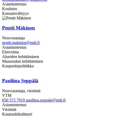
Asiantuntemus
Koulutus
Kansainvälisyys
Pentti Mäkinen
Neuvonantaja
pentti.makinen@mdi.fi
Asiantuntemus
Elinvoima
Alueiden kehittäminen
Maaseudun kehittäminen
Kaupunkipolitiikka
Pauliina Seppälä
Neuvonantaja, viestintä
VTM
050 572 7910
pauliina.seppala@mdi.fi
Asiantuntemus
Viestintä
Kaupunkikulttuuri