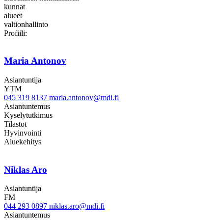
kunnat
alueet
valtionhallinto
Twitter
LinkedIn
Profiili:
Maria Antonov
Asiantuntija
YTM
045 319 8137
maria.antonov@mdi.fi
Asiantuntemus
Kyselytutkimus
Tilastot
Hyvinvointi
Aluekehitys
Niklas Aro
Asiantuntija
FM
044 293 0897
niklas.aro@mdi.fi
Asiantuntemus