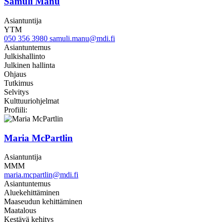
Samuli Manu
Asiantuntija
YTM
050 356 3980
samuli.manu@mdi.fi
Asiantuntemus
Julkishallinto
Julkinen hallinta
Ohjaus
Tutkimus
Selvitys
Kulttuuriohjelmat
Linkedin
Profiili:
Maria McPartlin
Asiantuntija
MMM
maria.mcpartlin@mdi.fi
Asiantuntemus
Aluekehittäminen
Maaseudun kehittäminen
Maatalous
Kestävä kehitys