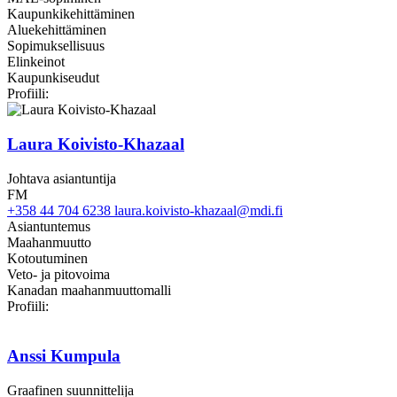
Kaupunkikehittäminen
Aluekehittäminen
Sopimuksellisuus
Elinkeinot
Kaupunkiseudut
LinkedIn
Profiili:
Laura Koivisto-Khazaal
Johtava asiantuntija
FM
+358 44 704 6238
laura.koivisto-khazaal@mdi.fi
Asiantuntemus
Maahanmuutto
Kotoutuminen
Veto- ja pitovoima
Kanadan maahanmuuttomalli
LinkedIn
Profiili:
Anssi Kumpula
Graafinen suunnittelija