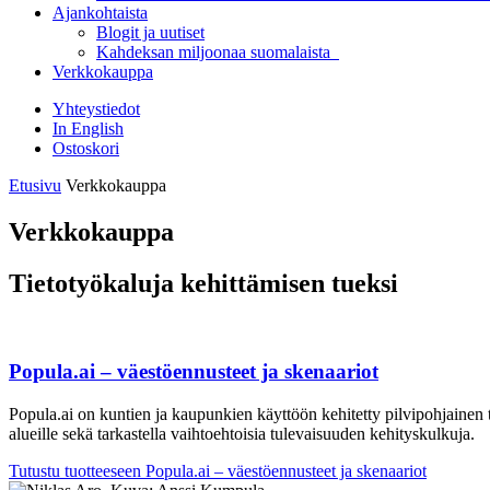
Ajankohtaista
Blogit ja uutiset
Kahdeksan miljoonaa suomalaista
Verkkokauppa
Yhteystiedot
In English
Ostoskori
Etusivu
Verkkokauppa
Verkkokauppa
Tietotyökaluja kehittämisen tueksi
Popula.ai – väestöennusteet ja skenaariot
Popula.ai on kuntien ja kaupunkien käyttöön kehitetty pilvipohjainen 
alueille sekä tarkastella vaihtoehtoisia tulevaisuuden kehityskulkuja.
Tutustu tuotteeseen
Popula.ai – väestöennusteet ja skenaariot