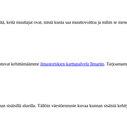
itä, keitä muuttajat ovat, mistä kunta saa muuttovoittoa ja mihin se men
autuvat kehittämäämme
ilmastoriski
en
ka
rttapalvelu Ilmariin
.
Tarjoamamm
n
an
sisäisillä alueilla.
Tällöin väestöennuste kuvaa kunnan sisäisiä kehity