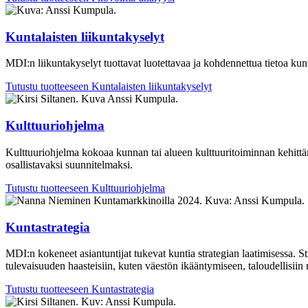
Kuntalaisten liikuntakyselyt
MDI:n liikuntakyselyt tuottavat luotettavaa ja kohdennettua tietoa
kunt
Tutustu tuotteeseen
Kuntalaisten liikuntakyselyt
Kulttuuriohjelma
Kulttuuriohjelma kokoaa kunnan tai alueen kulttuuritoiminnan kehittämis
osallistavaksi suunnitelmaksi.
Tutustu tuotteeseen
Kulttuuriohjelma
Kuntastrategia
MDI:n kokeneet asiantuntij
at
tukevat
kunt
ia
strategian
laatimisessa.
St
tulevaisuuden
haasteisiin
,
kuten väestön
ikääntymiseen, taloudellisiin
Tutustu tuotteeseen
Kuntastrategia