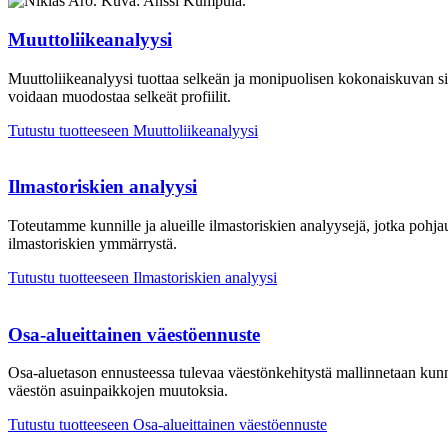
Muuttoliikeanalyysi
Muuttoliikeanalyysi tuottaa
selkeän ja monipuolisen kokonaiskuvan
si
voidaan muodostaa selkeät profiilit.
Tutustu tuotteeseen
Muuttoliikeanalyysi
Ilmastoriskien analyysi
Toteutamme kunnille ja alueille ilmastoriskien analyysejä
, jotka pohj
ilmastoriskien ymmärrystä.
Tutustu tuotteeseen
Ilmastoriskien analyysi
Osa-alueittainen väestöennuste
Osa-aluetason ennusteessa
tulevaa
väestönkehitystä
mallinnetaan
kun
väestön asuinpaikkojen muutoksia
.
Tutustu tuotteeseen
Osa-alueittainen väestöennuste