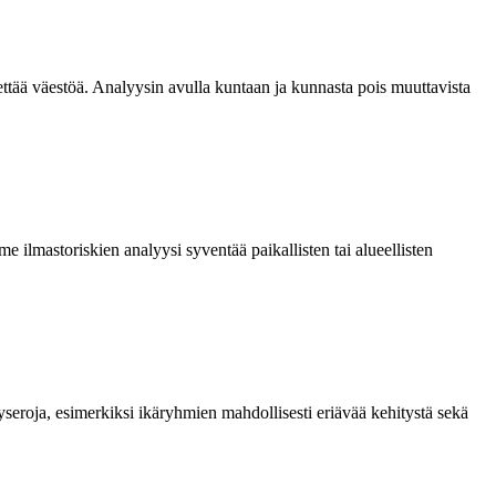
ettää väestöä.
Analyysi
n avulla
kun
taan ja kunnasta pois muuttavista
e ilmastoriskien
analyysi
syventää paikallisten tai alueellisten
seroja, esimerkiksi ikäryhmien mahdollisesti eriävää kehitystä sekä