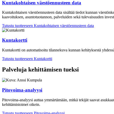
Kuntakohtaisen väestöennusteen data
Kuntakohtaisen väestöennusteen data sisältää tiedot kunnan väestönkeh
kaavoituksen, asuntotuotannon, palveluiden sekä tulevaisuuden investo
Tutustu tuotteeseen
Kuntakohtaisen väestöennusteen data
Kuntakortti
Kuntakortti on automatisoitu tilannekuva kunnan kehityksestä ​yhdessä
Tutustu tuotteeseen
Kuntakortti
Palveluja kehittämisen tueksi
Pitovoima-analyysi
Pitovoima-analyysi auttaa ymmärtämään, mitkä tekijät saavat asukkaat
kehittämistoimet oikein.
Tutustu tuotteeseen
Pitovoima-analyysi