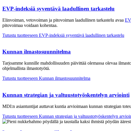
EVP-indeksiä syventävä laadullinen tarkastelu
Elinvoiman, vetovoiman ja pitovoiman
l
aadulli
nen tarkastelu avaa
EV
pitovoimaa voidaan kohentaa.
Tutustu tuotteeseen
EVP-indeksiä syventävä laadullinen tarkastelu
Kunnan ilmastosuunnitelma
Tarjoamme kunnille mahdollisuuden päivittää o
lemassa olevaa ilmast
ohjelmallista ilmastotyötä
.
Tutustu tuotteeseen
Kunnan ilmastosuunnitelma
Kunnan strategian ja valtuusto­työskentelyn arviointi
MDI:n asiantuntijat a
ut
tavat
kuntia
arvioimaan kunnan strategian toteu
Tutustu tuotteeseen
Kunnan strategian ja valtuusto­työskentelyn arvioin