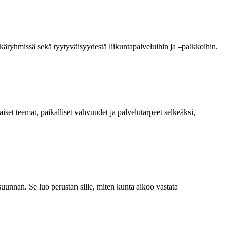
 ikäryhmissä
sekä tyytyväisyydestä liikuntapalveluihin ja –
paikkoihin
.
iset teemat, paikalliset vahvuudet ja palvelutarpeet selkeäksi,
suunnan. Se luo perustan sille, miten kunta aikoo vastata