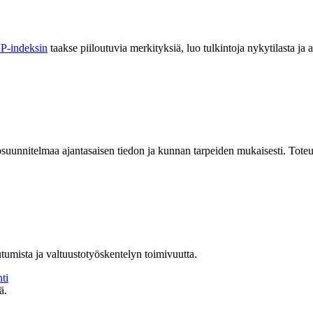
P-indeksin
taakse piiloutuvia merkityksiä,
luo
tulkintoja
nykytilasta
ja
a
osuunnitelmaa
ajantasaisen tiedon ja kunnan tarpeiden mukaisesti
.
Tote
tumista ja valtuustotyöskentelyn toimivuutta.
ti