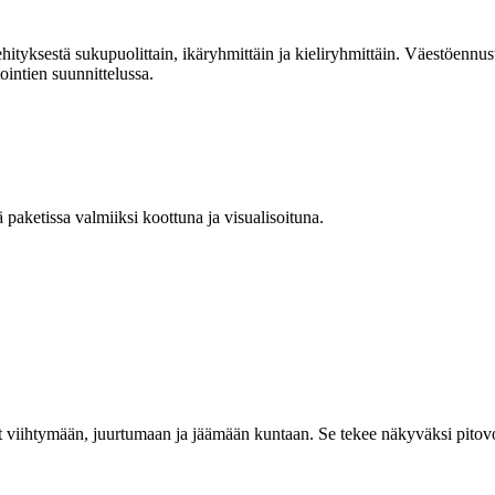
ityksestä sukupuolittain, ikäryhmittäin ja kieliryhmittäin. Väestöennus
intien suunnittelussa.
 paketissa valmiiksi koottuna ja visualisoituna.
 viihtymään, juurtumaan ja jäämään kuntaan. Se tekee näkyväksi pitovo