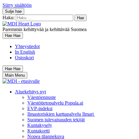
Siirry sisältöön
Sulje hae
Haku:
Paremmin kehittyvää ja kehittävää Suomea
Hae
Hae
Yhteystiedot
In English
Ostoskori
Hae
Hae
Main Menu
Aluekehitys nyt
Väestöennuste
Väestötietopalvelu Popula.ai
EVP-indeksi
Ilmastoriskien karttapalvelu Ilmari
Suomen tulevaisuuden tekijät
Kuntakysely
Kuntakortti
Nopea tilannekuva