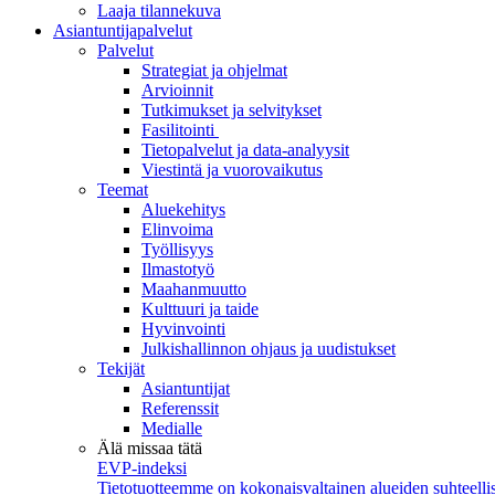
Laaja tilannekuva
Asiantuntijapalvelut
Palvelut
Strategiat ja ohjelmat
Arvioinnit
Tutkimukset ja selvitykset
Fasilitointi
Tietopalvelut ja data-analyysit
Viestintä ja vuorovaikutus
Teemat
Aluekehitys
Elinvoima
Työllisyys
Ilmastotyö
Maahanmuutto
Kulttuuri ja taide
Hyvinvointi
Julkishallinnon ohjaus ja uudistukset
Tekijät
Asiantuntijat
Referenssit
Medialle
Älä missaa tätä
EVP-indeksi
Tietotuotteemme on kokonaisvaltainen alueiden suhteellis