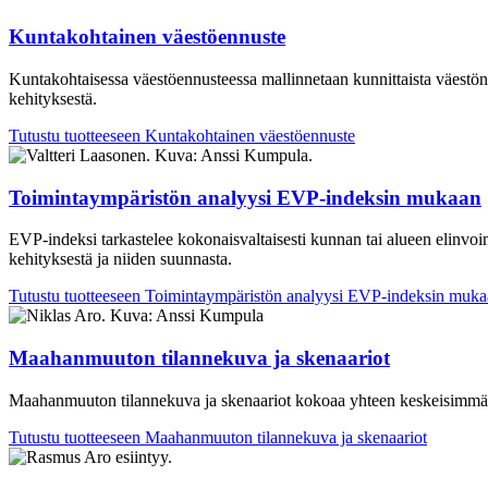
Kuntakohtainen väestöennuste
Kuntakohtaisessa väestöennusteessa
mallinnetaa
n
kunnittaista
väestönk
kehityksestä.
Tutustu tuotteeseen
Kuntakohtainen väestöennuste
Toimintaympäristön analyysi EVP-indeksin mukaan
EVP-i
ndeksi
ta
rkastelee
kokonaisvaltai­sesti
kunnan tai alueen
elinvo
kehityksestä ja niiden suunnasta.
Tutustu tuotteeseen
Toimintaympäristön analyysi EVP-indeksin muka
Maahanmuuton tilannekuva ja skenaariot
Maahanmuuton tilannekuva ja skenaariot kokoaa yhteen keskeisimmät t
Tutustu tuotteeseen
Maahanmuuton tilannekuva ja skenaariot