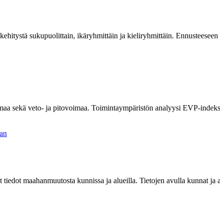
ehitystä sukupuolittain, ikäryhmittäin ja kieliryhmittäin.
E
nnusteeseen
imaa
sekä
veto- ja pitovoimaa. Toimintaympäristön analyysi EVP-inde
an
iedot maahanmuutosta kunnissa ja alueilla. Tietojen avulla kunnat ja 