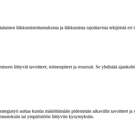
alaisten liikkumis
tottumuksi
sta
ja liikkumista rajoittavista tekijöistä
eri
een liittyvät tavoitteet, toimenpiteet ja resurssit. Se yhdistää ajankohta
rategiatyö auttaa kuntia määrittämään pidemmän aikavälin tavoitteet ja 
 muutoksiin tai ympäristöön liittyviin kysymyksiin.