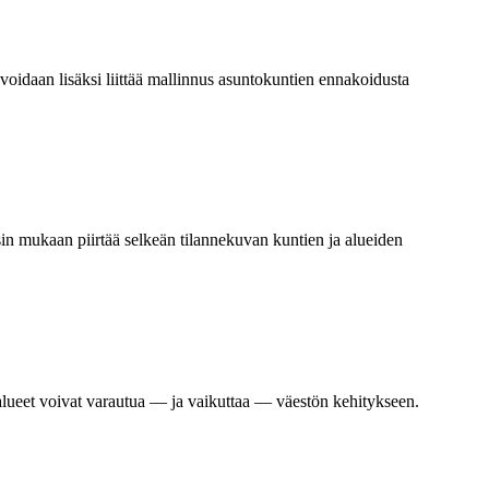
voidaan lisäksi liittää mallinnus asuntokuntien ennakoidusta
ksin mukaan
piirtää selkeän tilannekuvan kuntien ja alueiden
alueet voivat varautua — ja vaikuttaa — väestön kehitykseen.