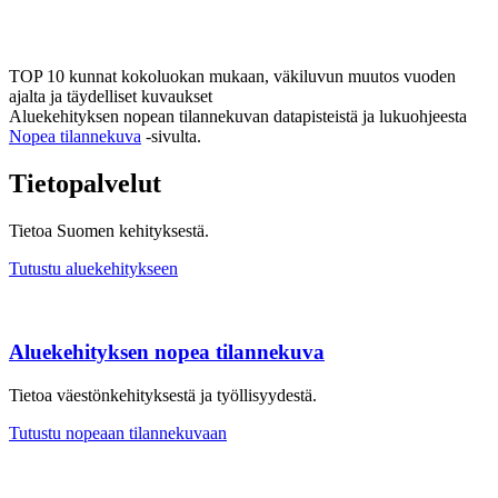
TOP 10 kunnat kokoluokan mukaan, väkiluvun muutos vuoden
ajalta ja täydelliset kuvaukset
Aluekehityksen nopean tilannekuvan datapisteistä ja lukuohjeesta
Nopea tilannekuva
-sivulta.
Tietopalvelut
Tietoa Suomen kehityksestä.
Tutustu aluekehitykseen
Alue­kehityk­sen nopea tilanne­kuva
Tietoa väestön­kehityksestä ja työllisyy­destä.
Tutustu nopeaan tilanne­kuvaan