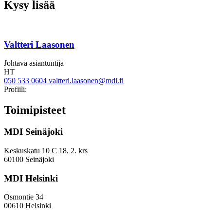
Kysy lisää
Valtteri Laasonen
Johtava asiantuntija
HT
050 533 0604
valtteri.laasonen@mdi.fi
Twitter
Linkedin
Profiili:
Toimipisteet
MDI Seinäjoki
Keskuskatu 10 C 18, 2. krs
60100 Seinäjoki
MDI Helsinki
Osmontie 34
00610 Helsinki