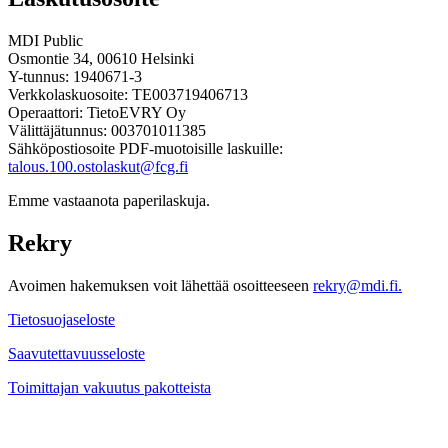
MDI Public
Osmontie 34, 00610 Helsinki
Y-tunnus: 1940671-3
Verkkolaskuosoite: TE003719406713
Operaattori: TietoEVRY Oy
Välittäjätunnus: 003701011385
Sähköpostiosoite PDF-muotoisille laskuille:
talous.100.ostolaskut@fcg.fi
Emme vastaanota paperilaskuja.
Rekry
Avoimen hakemuksen voit lähettää osoitteeseen
rekry@mdi.fi.
Tietosuojaseloste
Saavutettavuusseloste
Toimittajan vakuutus pakotteista