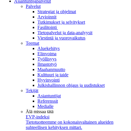
Asiantuntijapalvelut
Palvelut
Strategiat ja ohjelmat
Arvioinnit
Tutkimukset ja selvitykset
Fasilitointi
Tietopalvelut ja data-analyysit
Viestintä ja vuorovaikutus
Teemat
Aluekehitys
Elinvoima
Työllisyys
Ilmastotyö
Maahanmuutto
Kulttuuri ja taide
Hyvinvointi
Julkishallinnon ohjaus ja uudistukset
Tekijät
Asiantuntijat
Referenssit
Medialle
Älä missaa tätä
EVP-indeksi
Tietotuotteemme on kokonaisvaltainen alueiden
suhteellisen kehityksen mittari.