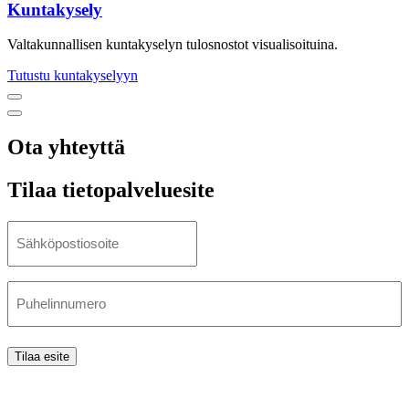
Kuntakysely
Valtakun­nallisen kuntakyselyn tulosnostot visualisoituina.
Tutustu kuntakyselyyn
Previous
Next
Ota yhteyttä
Tilaa tietopalveluesite
Sähköposti
(Pakollinen)
Puhelin
Tilaa esite