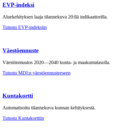
EVP-indeksi
Alue­kehityk­sen laaja tilanne­kuva 20:llä indikaat­torilla.
Tutustu EVP-indeksiin
Väestöennuste
Väestönmuutos 2020—2040 kunta- ja maakuntatasolla.
Tutustu MDI:n väestöennusteeseen
Kuntakortti
Automatisoitu tilannekuva kunnan kehityksestä.
Tutustu Kuntakorttiin