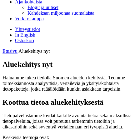
Ajankohtaista
Blogit ja uutiset
Kahdeksan miljoonaa suomalaista
Verkkokauppa
Yhteystiedot
In English
Ostoskori
Etusivu
Aluekehitys nyt
Aluekehitys nyt
Haluamme tukea tiedolla Suomen alueiden kehitystä. Teemme
toimeksiannosta analyyttisia, vertailevia ja yksityiskohtaista
tietopaketteja, jotka räätälöidään kunkin asiakkaan tarpeisiin.
Koottua tietoa aluekehityksestä
Tietopalvelustamme löydät kaikille avointa tietoa sekä maksullisia
tietopalveluita, joissa voit pureutua tarkemmin tietoihin ja
aikasarjoihin sekä syventyä vertailemaan eri tyyppisiä alueita.
Keskeisiä teemoja ovat: