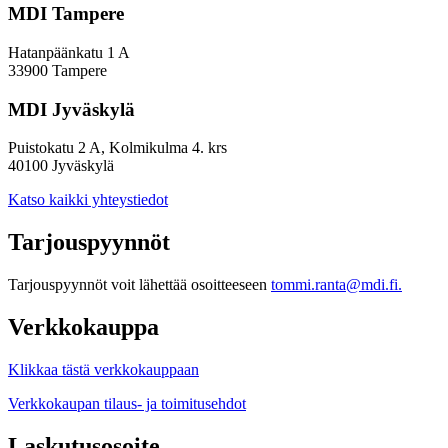
MDI Tampere
Hatanpäänkatu 1 A
33900 Tampere
MDI Jyväskylä
Puistokatu 2 A, Kolmikulma 4. krs
40100 Jyväskylä
Katso kaikki yhteystiedot
Tarjouspyynnöt
Tarjouspyynnöt voit lähettää osoitteeseen
tommi.ranta@mdi.fi.
Verkkokauppa
Klikkaa tästä verkkokauppaan
Verkkokaupan tilaus- ja toimitusehdot
Laskutusosoite