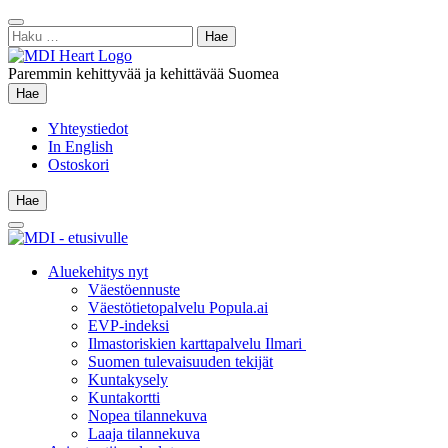
Siirry
Sulje
sisältöön
Haku:
hae
Paremmin kehittyvää ja kehittävää Suomea
Hae
Hae
Yhteystiedot
In English
Ostoskori
Hae
Hae
Main
Menu
Aluekehitys nyt
Väestöennuste
Väestötietopalvelu Popula.ai
EVP-indeksi
Ilmastoriskien karttapalvelu Ilmari
Suomen tulevaisuuden tekijät
Kuntakysely
Kuntakortti
Nopea tilannekuva
Laaja tilannekuva