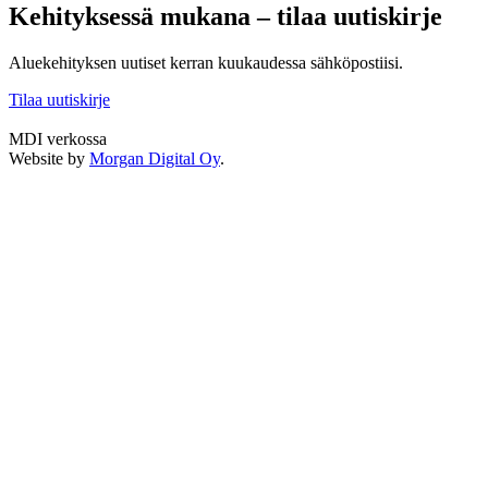
Kehityksessä mukana – tilaa uutiskirje
Aluekehityksen uutiset kerran kuukaudessa sähköpostiisi.
Tilaa uutiskirje
MDI verkossa
Twitter
LinkedIn
Instagram
Facebook
Website by
Morgan Digital Oy
.