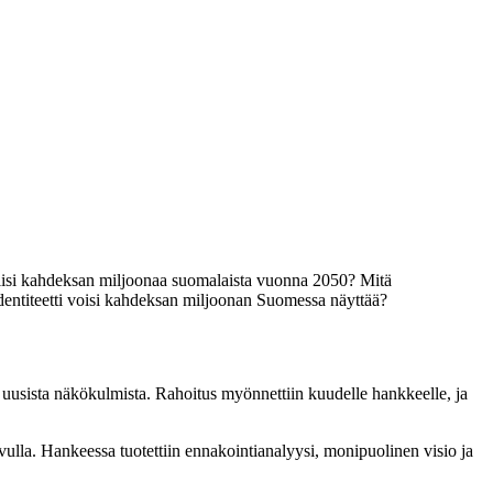
lisi kahdeksan miljoonaa suomalaista vuonna 2050? Mitä
identiteetti voisi kahdeksan miljoonan Suomessa näyttää?
a uusista näkökulmista. Rahoitus myönnettiin kuudelle hankkeelle, ja
vulla.
Hankeess
a
tuotettiin ennakointianalyysi, monipuolinen visio ja