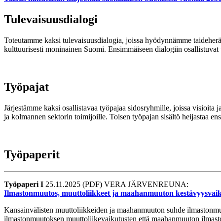
Tulevaisuus­dialogi
Toteutamme kaksi tulevaisuusdialogia, joissa hyödynnämme taideherätte
kulttuurisesti moninainen Suomi
. Ensimmäiseen dialogiin osallistuvat t
Työpajat
Järjestämme kaksi osallistavaa työpajaa sidosryhmille, joissa visioit
ja kolmannen sektorin toimijoille. Toisen työpajan sisältö heijastaa e
Työpaperit
Työpaperi I
25.11.2025 (PDF) VERA JÄRVENREUNA:
Ilmastonmuutos, muuttoliikkeet ja maahanmuuton kestävyysvai
Kansainvälisten muuttoliikkeiden ja maahanmuuton suhde ilmastonmuut
ilmastonmuutoksen muuttoliikevaikutusten että maahanmuuton ilmast