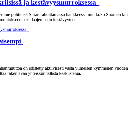
riisissä ja kestävyysmurroksessa
lemme pohtineet Sitran rahoittamassa hankkeessa niin koko Suomen kui
nmuutokseen sekä laajempaan kestävyyteen.
ävyysmurroksessa
naisempi
ahanmuuttoa on edistetty aktiivisesti vasta viimeisen kymmenen vuode
ä rakentavaa yhteiskunnallista keskustelua.