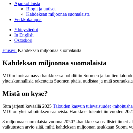
Ajankohtaista
Blogit ja uutiset
Kahdeksan miljoonaa suomalaista
Verkkokauppa
Yhteystiedot
In English
Ostoskori
Etusivu
Kahdeksan miljoonaa suomalaista
Kahdeksan miljoonaa suomalaista
MDI:n luotsaamassa hankkeessa pohdittiin Suomen ja kuntien taloude
yhteiskunnallisia rakenteita Suomen pitäisi uudistaa ja mitä seurauks
Mistä on kyse?
Sitra
järjesti keväällä 2025
Talouden kasvun tulevaisuudet -rahoitush
MDI on yksi rahoituksen saaneista. Hankkeet toteutettiin vuoden 20
8 miljoonaa suomalaista vuonna 2050? -hankkeessa
osallistettiin
eri a
vaikutusten arvio siitä, miltä kahdeksan miljoonan asukkaan Suomi vu