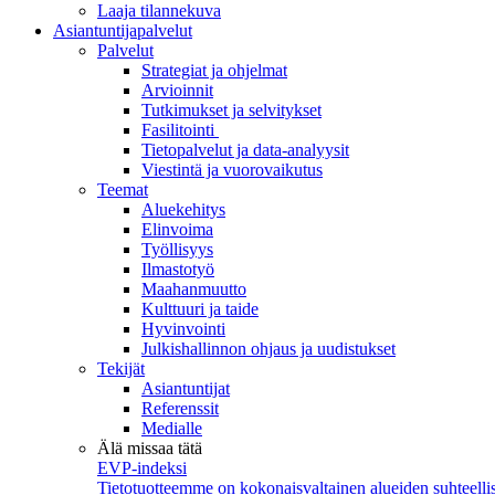
Laaja tilannekuva
Asiantuntijapalvelut
Palvelut
Strategiat ja ohjelmat
Arvioinnit
Tutkimukset ja selvitykset
Fasilitointi
Tietopalvelut ja data-analyysit
Viestintä ja vuorovaikutus
Teemat
Aluekehitys
Elinvoima
Työllisyys
Ilmastotyö
Maahanmuutto
Kulttuuri ja taide
Hyvinvointi
Julkishallinnon ohjaus ja uudistukset
Tekijät
Asiantuntijat
Referenssit
Medialle
Älä missaa tätä
EVP-indeksi
Tietotuotteemme on kokonaisvaltainen alueiden suhteellis