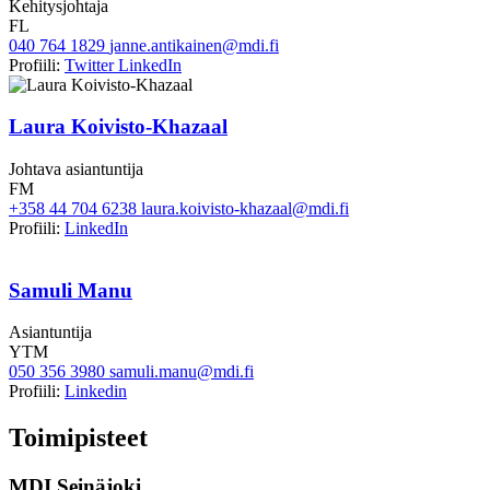
Kehitysjohtaja
FL
040 764 1829
janne.antikainen@mdi.fi
Profiili:
Twitter
LinkedIn
Laura Koivisto-Khazaal
Johtava asiantuntija
FM
+358 44 704 6238
laura.koivisto-khazaal@mdi.fi
Profiili:
LinkedIn
Samuli Manu
Asiantuntija
YTM
050 356 3980
samuli.manu@mdi.fi
Profiili:
Linkedin
Toimipisteet
MDI Seinäjoki