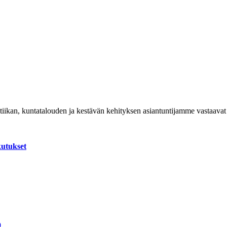
itiikan, kuntatalouden ja kestävän kehityksen asiantuntijamme vastaav
kutukset
0