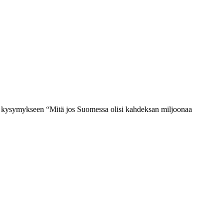
at kysymyksee
n
“Mitä jos Suomessa olisi kahdeksan miljoonaa