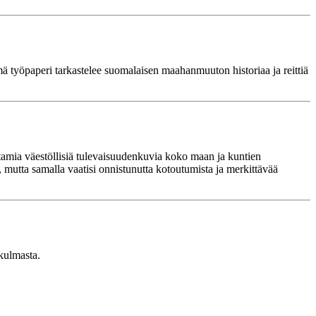
yöpaperi tarkastelee suomalaisen maahanmuuton historiaa ja reittiä
mia väestöllisiä tulevaisuudenkuvia koko maan ja kuntien
tta samalla vaatisi onnistunutta kotoutumista ja merkittävää
kulmasta.