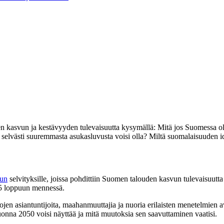
n kasvun ja kestävyyden tulevaisuutta kysymällä: Mitä jos Suomessa o
ia selvästi suuremmasta asukasluvusta voisi olla? Miltä suomalaisuuden 
aun
selvityksille, joissa pohdittiin Suomen talouden kasvun tulevaisuutt
25 loppuun mennessä.
lojen asiantuntijoita, maahanmuuttajia ja nuoria erilaisten menetelmien a
onna 2050 voisi näyttää ja mitä muutoksia sen saavuttaminen vaatisi.