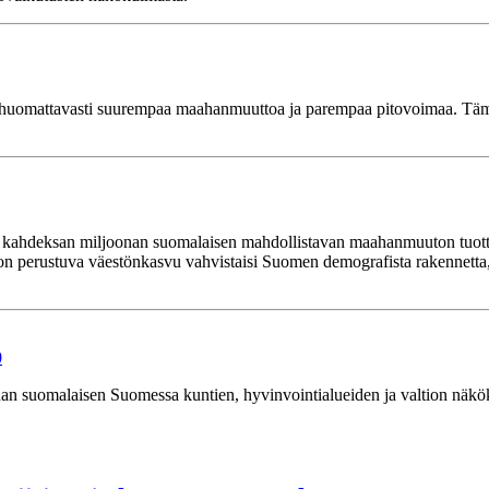
uomattavasti suurempaa maahanmuuttoa ja parempaa pitovoimaa. Tämä t
 kahdeksan miljoonan suomalaisen mahdollistavan maahanmuuton tuotta
rustuva väestönkasvu vahvistaisi Suomen demografista rakennetta, mu
0
an suomalaisen Suomessa kuntien, hyvinvointialueiden ja valtion näkö