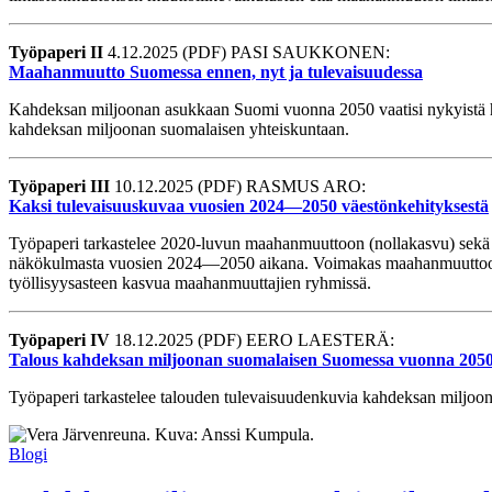
Työpaperi II
4.12.2025 (PDF) PASI SAUKKONEN:
Maahanmuutto Suomessa ennen, nyt ja tulevaisuudessa
Kahdeksan miljoonan asukkaan Suomi vuonna 2050 vaatisi nykyistä h
kahdeksan miljoonan suomalaisen yhteiskuntaan.
Työpaperi III
10.12.2025 (PDF) RASMUS ARO:
Kaksi tulevaisuuskuvaa vuosien 2024—2050 väestönkehityksestä
Työpaperi tarkastelee 2020-luvun maahanmuuttoon (nollakasvu) sekä
näkökulmasta vuosien 2024—2050 aikana. Voimakas maahanmuuttoon pe
työllisyysasteen kasvua maahanmuuttajien ryhmissä.
Työpaperi IV
18.12.2025 (PDF) EERO LAESTERÄ:
Talous kahdeksan miljoonan suomalaisen Suomessa vuonna 205
Työpaperi tarkastelee talouden tulevaisuudenkuvia kahdeksan miljoon
Blogi