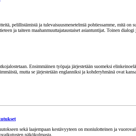
itä, pelillistämistä ja tulevaisuusmenetelmiä pohtiessamme, mitä on su
ieteen ja taiteen maahanmuuttajataustaiset asiantuntijat. Toinen dialogi jä
a jatkojalostetaan. Ensimmäinen työpaja järjestetään suomeksi elinkein
nsimmäistä, mutta se järjestetään englanniksi ja kohderyhmänä ovat kansa
kutukset
okseen sekä laajempaan kestävyyteen on moniulotteinen ja vuorovaikut
ovaikutusten näkökulmasta.