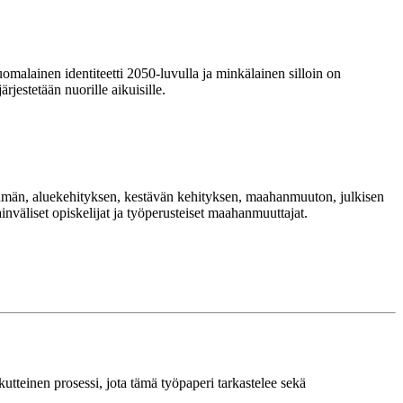
omalainen identiteetti 2050-luvulla ja
minkälainen silloin on
rjestetään nuorille aikuisille.
oelämän, aluekehityksen, kestävän kehityksen, maahanmuuton, julkisen
inväliset opiskelijat ja työperusteiset maahanmuuttajat.
teinen prosessi, jota tämä työpaperi tarkastelee sekä