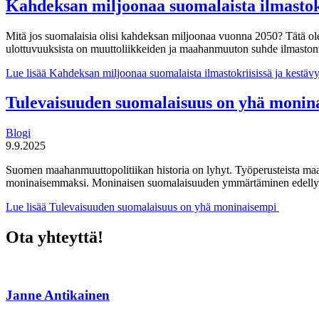
Kahdeksan miljoonaa suomalaista ilmastok
Mitä jos suomalaisia olisi kahdeksan miljoonaa vuonna 2050? Tätä o
ulottuvuuksista on muuttoliikkeiden ja maahanmuuton suhde ilmasto
Lue lisää
Kahdeksan miljoonaa suomalaista ilmastokriisissä ja kest
Tulevaisuuden suomalaisuus on yhä moni
Blogi
9.9.2025
Suomen maahanmuuttopolitiikan historia on lyhyt. Työperusteista ma
moninaisemmaksi. Moninaisen suomalaisuuden ymmärtäminen edellyttä
Lue lisää
Tulevaisuuden suomalaisuus on yhä moninaisempi
Ota yhteyttä!
Janne Antikainen