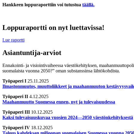
Hankkeen loppuraporttiin voi tutustua
täällä.
Loppuraportti on nyt luettavissa!
Lue raportti
Asiantuntija-arviot
Ennakointi- ja visiointivaiheessa väestökehityksen, maahanmuuttopol
suomalaista vuonna 2050?” oman
substanssinsa
lähtökohdista.
Työpaperi I
25.11.2025
Ilmastonmuutos, muuttoliikkeet ja maahanmuuton kestävyysvai
Työpaperi II
4.12.2025
Maahanmuutto Suomessa ennen, nyt ja tulevaisuudessa
Työpaperi III
10.12.2025
Kaksi tulevaisuuskuvaa vuosien 2024—2050 väestönkehityksestä
Työpaperi IV
18.12.2025
Talous kahdeksan miljoonan suomalaisen Suomessa vuonna 205