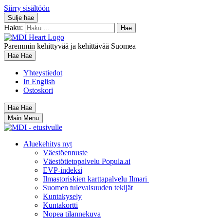
Siirry sisältöön
Sulje hae
Haku:
Paremmin kehittyvää ja kehittävää Suomea
Hae
Hae
Yhteystiedot
In English
Ostoskori
Hae
Hae
Main Menu
Aluekehitys nyt
Väestöennuste
Väestötietopalvelu Popula.ai
EVP-indeksi
Ilmastoriskien karttapalvelu Ilmari
Suomen tulevaisuuden tekijät
Kuntakysely
Kuntakortti
Nopea tilannekuva