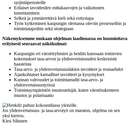
syrjintäperusteille
Erilaiset tavoitteiden mittakaavojen ja vaikutusten
tunnistaminen
Selkeä ja ymmärrettävä kieli sekä esitystapa
Työn kytkeminen kaupungin olemassa oleviin
prosesseihin ja
toimintatapoihin sekä strategiaan
Näkemyksemme mukaan ohjelman laadinnassa on huomioitava
erityisesti seuraavat näkökulmat:
Kaupungin eri väestöryhmien ja heidän kanssaan toimivien
kokemukset tasa-arvon ja yhdenvertaisuuden keskeisistä
haasteista​
Tasa-arvo- ja yhdenvertaisuuslakien tavoitteet ja reunaehdot​
Ajankohtaiset kansalliset tavoitteet ja kysymykset​
Kunnan vahvuudet ja toimintamallit tasa-arvo- ja
yhdenvertaisuustyössä​
Toimintaympäristön muutostekijät, kuten väestörakenteen
muutos ja polarisaatio
Jos yhdenvertaisuus- ja tasa-arvotyö on maraton, ohjelma on sen
yksi kierros.
Kirsi Siltanen