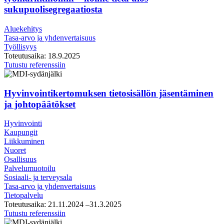
sukupuolisegregaatiosta
Aluekehitys
Tasa-arvo ja yhdenvertaisuus
Työllisyys
Toteutusaika:
18.9.2025
Miesten
Tutustu referenssiin
ja
naisten
töistä
Hyvinvointikertomuksen tietosisällön jäsentäminen
tasa-
ja johtopäätökset
arvoisempiin
työmarkkinoihin
Hyvinvointi
–
Kaupungit
kolme
Liikkuminen
tietä
Nuoret
ulos
Osallisuus
sukupuolisegregaatiosta
Palvelumuotoilu
Sosiaali- ja terveysala
Tasa-arvo ja yhdenvertaisuus
Tietopalvelu
Toteutusaika:
21.11.2024
–31.3.2025
Hyvinvointikertomuksen
Tutustu referenssiin
tietosisällön