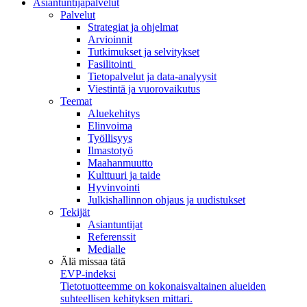
Asiantuntijapalvelut
Palvelut
Strategiat ja ohjelmat
Arvioinnit
Tutkimukset ja selvitykset
Fasilitointi
Tietopalvelut ja data-analyysit
Viestintä ja vuorovaikutus
Teemat
Aluekehitys
Elinvoima
Työllisyys
Ilmastotyö
Maahanmuutto
Kulttuuri ja taide
Hyvinvointi
Julkishallinnon ohjaus ja uudistukset
Tekijät
Asiantuntijat
Referenssit
Medialle
Älä missaa tätä
EVP-indeksi
Tietotuotteemme on kokonaisvaltainen alueiden
suhteellisen kehityksen mittari.