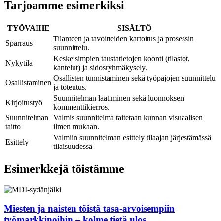
Tarjoamme esimerkiksi
TYÖVAIHE
SISÄLTÖ
Tilanteen ja tavoitteiden kartoitus ja prosessin
Sparraus
suunnittelu.
Keskeisimpien taustatietojen koonti (tilastot,
Nykytila
kantelut) ja sidosryhmäkysely.
Osallisten tunnistaminen sekä työpajojen suunnittelu
Osallistaminen
ja toteutus.
Suunnitelman laatiminen sekä luonnoksen
Kirjoitustyö
kommenttikierros.
Suunnitelman
Valmis suunnitelma taitetaan kunnan visuaalisen
taitto
ilmen mukaan.
Valmiin suunnitelman esittely tilaajan järjestämässä
Esittely
tilaisuudessa
Esimerkkejä töistämme
Miesten ja naisten töistä tasa-arvoisempiin
työmarkkinoihin – kolme tietä ulos