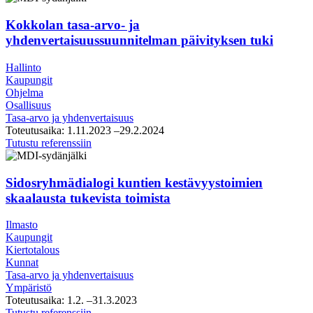
jäsentäminen
ja
Kokkolan tasa-arvo- ja
johtopäätökset
yhdenvertaisuussuunnitelman päivityksen tuki
Hallinto
Kaupungit
Ohjelma
Osallisuus
Tasa-arvo ja yhdenvertaisuus
Toteutusaika:
1.11.2023
–29.2.2024
Kokkolan
Tutustu referenssiin
tasa-
arvo-
ja
Sidosryhmädialogi kuntien kestävyystoimien
yhdenvertaisuussuunnitelman
skaalausta tukevista toimista
päivityksen
tuki
Ilmasto
Kaupungit
Kiertotalous
Kunnat
Tasa-arvo ja yhdenvertaisuus
Ympäristö
Toteutusaika:
1.2.
–31.3.2023
Sidosryhmädialogi
Tutustu referenssiin