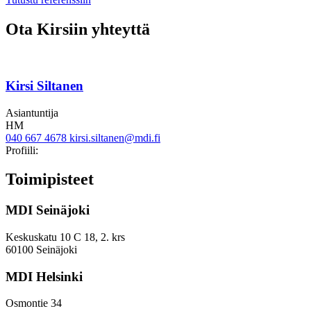
kuntien
kestävyystoimien
Ota Kirsiin yhteyttä
skaalausta
tukevista
toimista
Kirsi Siltanen
Asiantuntija
HM
040 667 4678
kirsi.siltanen@mdi.fi
twitter
linkedin
Profiili:
Toimipisteet
MDI Seinäjoki
Keskuskatu 10 C 18, 2. krs
60100 Seinäjoki
MDI Helsinki
Osmontie 34