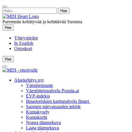
Siirry
Sulje
sisältöön
Haku:
hae
Paremmin kehittyvää ja kehittävää Suomea
Hae
Hae
Yhteystiedot
In English
Ostoskori
Hae
Hae
Main
Menu
Aluekehitys nyt
Väestöennuste
Väestötietopalvelu Popula.ai
EVP-indeksi
Ilmastoriskien karttapalvelu Ilmari
Suomen tulevaisuuden tekijät
Kuntakysely
Kuntakortti
Nopea tilannekuva
Laaja tilannekuva