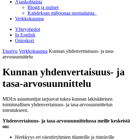
Ajankohtaista
Blogit ja uutiset
Kahdeksan miljoonaa suomalaista
Verkkokauppa
Yhteystiedot
In English
Ostoskori
Etusivu
Verkkokauppa
Kunnan yhdenvertaisuus- ja tasa-
arvosuunnittelu
Kunnan yhdenvertaisuus- ja
tasa-arvosuunnittelu
MDI:n asiantuntijat tarjoavat tukea kunnan lakisääteisen
toiminnallisen yhdenvertaisuus- ja tasa-arvosuunnittelun
toteutukseen.
Yhdenvertaisuus- ja tasa-arvosuunnittelussa meille keskeistä
on:
Herkkyys eri väestöryhmien tilanteille ja risteäville