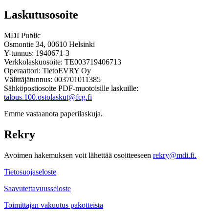
Laskutusosoite
MDI Public
Osmontie 34, 00610 Helsinki
Y-tunnus: 1940671-3
Verkkolaskuosoite: TE003719406713
Operaattori: TietoEVRY Oy
Välittäjätunnus: 003701011385
Sähköpostiosoite PDF-muotoisille laskuille:
talous.100.ostolaskut@fcg.fi
Emme vastaanota paperilaskuja.
Rekry
Avoimen hakemuksen voit lähettää osoitteeseen
rekry@mdi.fi.
Tietosuojaseloste
Saavutettavuusseloste
Toimittajan vakuutus pakotteista