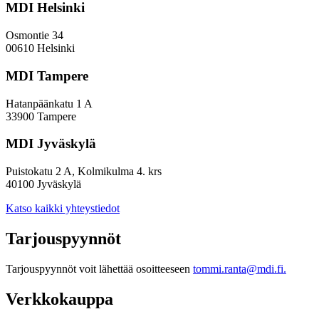
MDI Helsinki
Osmontie 34
00610 Helsinki
MDI Tampere
Hatanpäänkatu 1 A
33900 Tampere
MDI Jyväskylä
Puistokatu 2 A, Kolmikulma 4. krs
40100 Jyväskylä
Katso kaikki yhteystiedot
Tarjouspyynnöt
Tarjouspyynnöt voit lähettää osoitteeseen
tommi.ranta@mdi.fi.
Verkkokauppa