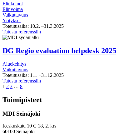
Elinkeinot
Elinvoima
Vaikuttavuus
Yritykset
Toteutusaika:
10.2.
–31.3.2025
Keuken
Tutustu referenssiin
sidosryhmätutkimus
2025
DG Regio evaluation helpdesk 2025
Aluekehitys
Vaikuttavuus
Toteutusaika:
1.1.
–31.12.2025
DG
Tutustu referenssiin
Page
Page
Page
Page
Regio
1
2
3
…
8
evaluation
helpdesk
Toimipisteet
2025
MDI Seinäjoki
Keskuskatu 10 C 18, 2. krs
60100 Seinäjoki