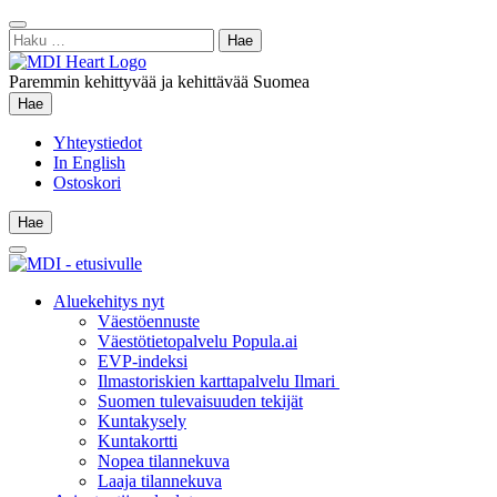
Siirry
Sulje
sisältöön
Haku:
hae
Paremmin kehittyvää ja kehittävää Suomea
Hae
Hae
Yhteystiedot
In English
Ostoskori
Hae
Hae
Main
Menu
Aluekehitys nyt
Väestöennuste
Väestötietopalvelu Popula.ai
EVP-indeksi
Ilmastoriskien karttapalvelu Ilmari
Suomen tulevaisuuden tekijät
Kuntakysely
Kuntakortti
Nopea tilannekuva
Laaja tilannekuva