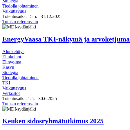
Strategia
testaaminen
Tiedolla johtaminen
Vaikuttavuus
Toteutusaika:
15.5.
–31.12.2025
Työelämän
Tutustu referenssiin
kehittämisstrategian
seuranta
ja
EnergyVaasa TKI-näkymä ja arvoketjumal
vaikuttavuus
-
Aluekehitys
selvitystyö
Elinkeinot
Elinvoima
Kasvu
Strategia
Tiedolla johtaminen
TKI
Vaikuttavuus
Verkostot
Toteutusaika:
1.5.
–30.6.2025
EnergyVaasa
Tutustu referenssiin
TKI-
näkymä
ja
Keuken sidosryhmätutkimus 2025
arvoketjumallinnus