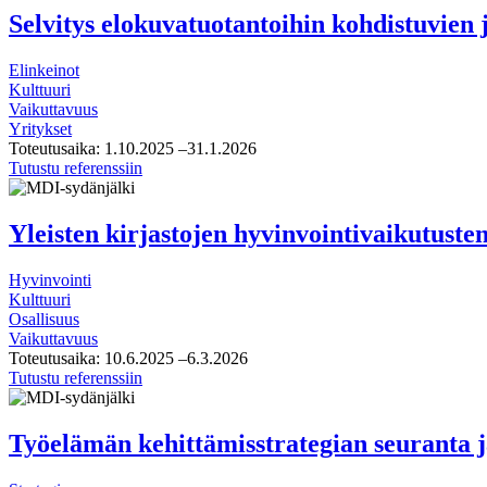
kokonaisuuden
Selvitys elokuvatuotantoihin kohdistuvien j
väliarviointi
Elinkeinot
Kulttuuri
Vaikuttavuus
Yritykset
Toteutusaika:
1.10.2025
–31.1.2026
Selvitys
Tutustu referenssiin
elokuvatuotantoihin
kohdistuvien
julkisten
Yleisten kirjastojen hyvinvointivaikutuste
tukien
vaikutuksista
Hyvinvointi
Kulttuuri
Osallisuus
Vaikuttavuus
Toteutusaika:
10.6.2025
–6.3.2026
Yleisten
Tutustu referenssiin
kirjastojen
hyvinvointivaikutusten
mittariston
Työelämän kehittämisstrategian seuranta ja
luominen
ja