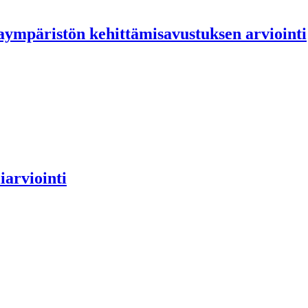
aympäristön kehittämisavustuksen arviointi
arviointi