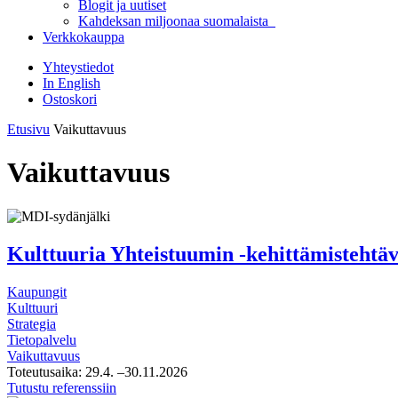
Blogit ja uutiset
Kahdeksan miljoonaa suomalaista
Verkkokauppa
Yhteystiedot
In English
Ostoskori
Etusivu
Vaikuttavuus
Vaikuttavuus
Kulttuuria Yhteistuumin -kehittämistehtäv
Kaupungit
Kulttuuri
Strategia
Tietopalvelu
Vaikuttavuus
Toteutusaika:
29.4.
–30.11.2026
Kulttuuria
Tutustu referenssiin