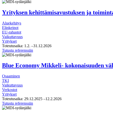
Yhteistuumin
-
kehittämistehtävän
Yrityksen kehittämisavustuksen ja toimint
arviointi
Aluekehitys
Elinkeinot
EU-rahastot
Vaikuttavuus
Yritykset
Toteutusaika:
1.2.
–31.12.2026
Yrityksen
Tutustu referenssiin
kehittämisavustuksen
ja
toimintaympäristön
Blue Economy Mikkeli- kokonaisuuden väli
kehittämisavustuksen
arviointi
Osaaminen
TKI
Vaikuttavuus
Verkostot
Yritykset
Toteutusaika:
29.12.2025
–12.2.2026
Blue
Tutustu referenssiin
Economy
Mikkeli-