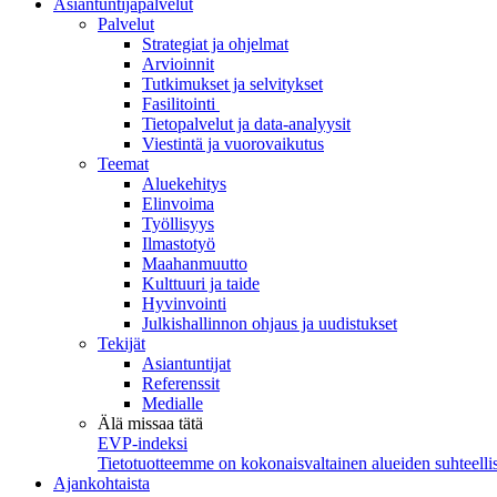
Asiantuntijapalvelut
Palvelut
Strategiat ja ohjelmat
Arvioinnit
Tutkimukset ja selvitykset
Fasilitointi
Tietopalvelut ja data-analyysit
Viestintä ja vuorovaikutus
Teemat
Aluekehitys
Elinvoima
Työllisyys
Ilmastotyö
Maahanmuutto
Kulttuuri ja taide
Hyvinvointi
Julkishallinnon ohjaus ja uudistukset
Tekijät
Asiantuntijat
Referenssit
Medialle
Älä missaa tätä
EVP-indeksi
Tietotuotteemme on kokonaisvaltainen alueiden suhteellis
Ajankohtaista