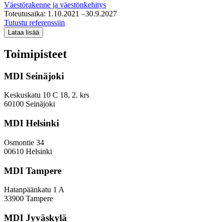
Väestörakenne ja väestönkehitys
(VN
Toteutusaika:
1.10.2021
–30.9.2027
TEAS)
SustAgeable
Tutustu referenssiin
–
Lataa lisää
Taloudellinen
ja
Toimipisteet
sosiaalinen
kestävyys
MDI Seinäjoki
läpi
ajan
ja
Keskuskatu 10 C 18, 2. krs
alueiden
60100 Seinäjoki
ikääntyvässä
yhteiskunnassa
MDI Helsinki
Osmontie 34
00610 Helsinki
MDI Tampere
Hatanpäänkatu 1 A
33900 Tampere
MDI Jyväskylä