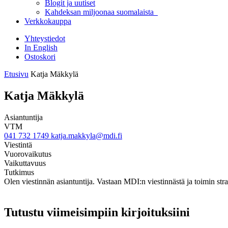
Blogit ja uutiset
Kahdeksan miljoonaa suomalaista
Verkkokauppa
Yhteystiedot
In English
Ostoskori
Etusivu
Katja Mäkkylä
Katja Mäkkylä
Asiantuntija
VTM
041 732 1749
katja.makkyla@mdi.fi
Viestintä
Vuorovaikutus
Vaikuttavuus
Tutkimus
Olen viestinnän asiantuntija. Vastaan MDI:n viestinnästä ja toimin 
Tutustu viimeisimpiin kirjoituksiini