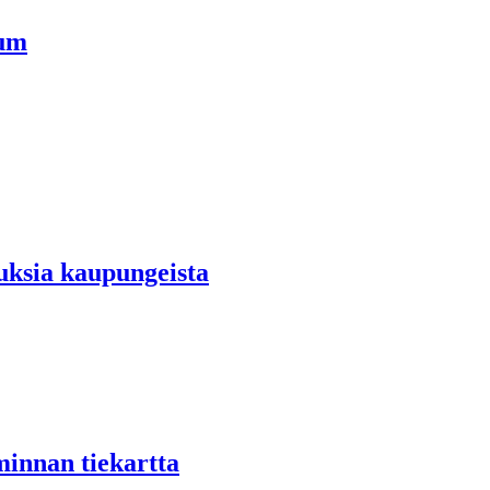
ium
tuksia kaupungeista
innan tiekartta