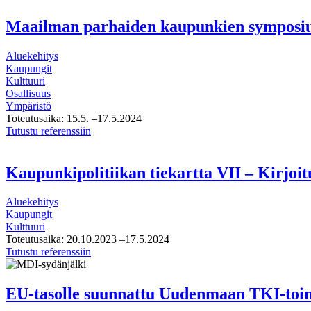
tekijät
Maailman parhaiden kaupunkien sympos
Aluekehitys
Kaupungit
Kulttuuri
Osallisuus
Ympäristö
Toteutusaika:
15.5.
–17.5.2024
Maailman
Tutustu referenssiin
parhaiden
kaupunkien
symposium
Kaupunkipolitiikan tiekartta VII – Kirjoi
Aluekehitys
Kaupungit
Kulttuuri
Toteutusaika:
20.10.2023
–17.5.2024
Kaupunkipolitiikan
Tutustu referenssiin
tiekartta
VII
–
EU-tasolle suunnattu Uudenmaan TKI-toim
Kirjoituksia