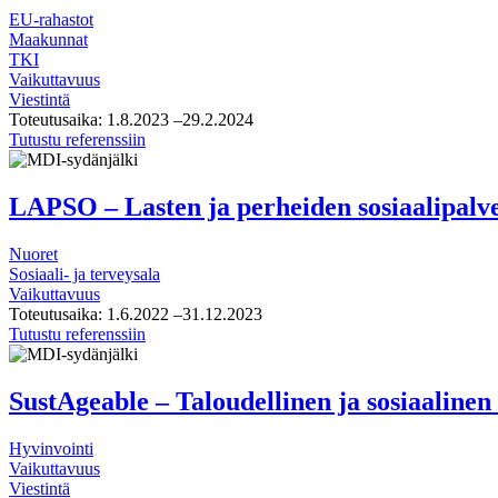
kaupungeista
EU-rahastot
Maakunnat
TKI
Vaikuttavuus
Viestintä
Toteutusaika:
1.8.2023
–29.2.2024
EU-
Tutustu referenssiin
tasolle
suunnattu
Uudenmaan
LAPSO – Lasten ja perheiden sosiaalipalv
TKI-
toiminnan
Nuoret
tiekartta
Sosiaali- ja terveysala
Vaikuttavuus
Toteutusaika:
1.6.2022
–31.12.2023
LAPSO
Tutustu referenssiin
–
Lasten
ja
SustAgeable – Taloudellinen ja sosiaalinen
perheiden
sosiaalipalveluiden
Hyvinvointi
varhaisen
Vaikuttavuus
tuen
Viestintä
tilannekuva