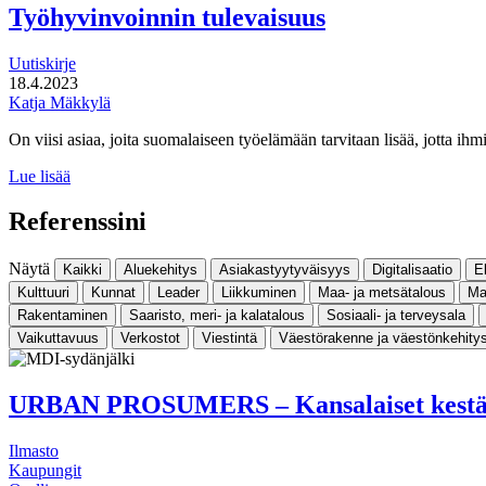
Työhyvinvoinnin tulevaisuus
Uutiskirje
18.4.2023
Katja Mäkkylä
On viisi asiaa, joita suomalaiseen työelämään tarvitaan lisää, jotta ihm
Työhyvinvoinnin
Lue lisää
tulevaisuus
Referenssini
Näytä
Kaikki
Aluekehitys
Asiakastyytyväisyys
Digitalisaatio
E
Kulttuuri
Kunnat
Leader
Liikkuminen
Maa- ja metsätalous
Ma
Rakentaminen
Saaristo, meri- ja kalatalous
Sosiaali- ja terveysala
Vaikuttavuus
Verkostot
Viestintä
Väestörakenne ja väestönkehity
URBAN PROSUMERS – Kansalaiset kestävien 
Ilmasto
Kaupungit