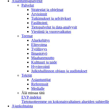
Asiantuntijapalvelut
Palvelut
Strategiat ja ohjelmat
Arvioinnit
Tutkimukset ja selvitykset
Fasilitointi
Tietopalvelut ja data-analyysit
Viestintä ja vuorovaikutus
Teemat
Aluekehitys
Elinvoima
Työllisyys
Ilmastotyö
Maahanmuutto
Kulttuuri ja taide
Hyvinvointi
Julkishallinnon ohjaus ja uudistukset
Tekijät
Asiantuntijat
Referenssit
Medialle
Älä missaa tätä
EVP-indeksi
Tietotuotteemme on kokonaisvaltainen alueiden suhteellis
Ajankohtaista