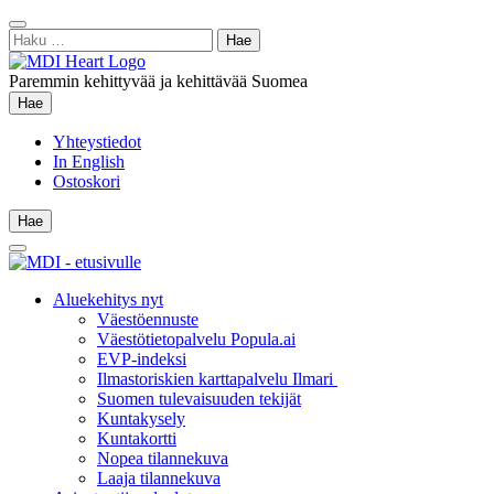
Siirry
Sulje
sisältöön
Haku:
hae
Paremmin kehittyvää ja kehittävää Suomea
Hae
Hae
Yhteystiedot
In English
Ostoskori
Hae
Hae
Main
Menu
Aluekehitys nyt
Väestöennuste
Väestötietopalvelu Popula.ai
EVP-indeksi
Ilmastoriskien karttapalvelu Ilmari
Suomen tulevaisuuden tekijät
Kuntakysely
Kuntakortti
Nopea tilannekuva
Laaja tilannekuva