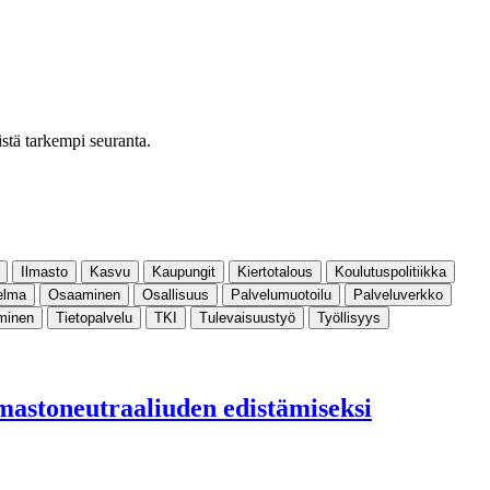
istä tarkempi seuranta.
Ilmasto
Kasvu
Kaupungit
Kiertotalous
Koulutuspolitiikka
elma
Osaaminen
Osallisuus
Palvelumuotoilu
Palveluverkko
aminen
Tietopalvelu
TKI
Tulevaisuustyö
Työllisyys
mastoneutraaliuden edistämiseksi