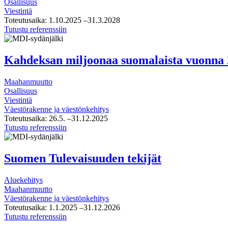
Osallisuus
Viestintä
Toteutusaika:
1.10.2025
–31.3.2028
URBAN
Tutustu referenssiin
PROSUMERS
–
Kansalaiset
Kahdeksan miljoonaa suomalaista vuonna
kestävien
ratkaisujen
Maahanmuutto
tuottajina
Osallisuus
ja
Viestintä
kuluttajina
Väestörakenne ja väestönkehitys
ilmastoneutraaliuden
Toteutusaika:
26.5.
–31.12.2025
edistämiseksi
Kahdeksan
Tutustu referenssiin
miljoonaa
suomalaista
vuonna
Suomen Tulevaisuuden tekijät
2050?
Aluekehitys
Maahanmuutto
Väestörakenne ja väestönkehitys
Toteutusaika:
1.1.2025
–31.12.2026
Suomen
Tutustu referenssiin
Tulevaisuuden