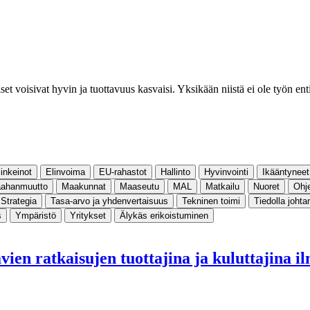
iset voisivat hyvin ja tuottavuus kasvaisi. Yksikään niistä ei ole työn ent
linkeinot
Elinvoima
EU-rahastot
Hallinto
Hyvinvointi
Ikääntyneet
ahanmuutto
Maakunnat
Maaseutu
MAL
Matkailu
Nuoret
Ohj
Strategia
Tasa-arvo ja yhdenvertaisuus
Tekninen toimi
Tiedolla joht
s
Ympäristö
Yritykset
Älykäs erikoistuminen
ratkaisujen tuottajina ja kuluttajina il