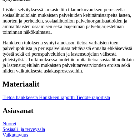
Lisäksi selvityksessä tarkasteltiin tilannekuvauksen perusteella
sosiaalihuoltolain mukaisten palveluiden kehittämistarpeita lasten,
nuorten ja perheiden, sosiaalihuollon palveluorganisaatioiden ja
ammattilaisten osaamisen sekä laajemman palvelujärjestelmän
toiminnan näkökulmasta.
Hankkeen tuloksena syntyi aluetason tietoa varhaisten tuen
palvelupoluista ja peruspalveluissa tehtävästä ennalta ehkäisevästä
työstä sekä eri peruspalveluiden ja lastensuojelun välisestä
yhteistyöstä. Tutkimuksessa tuotettiin uutta tietoa sosiaalihuoltolain
ja lastensuojelulain mukaisten palvelutarvearviontien eroista sekä
niiden vaikutuksesta asiakasprosesseihin.
Materiaalit
Tietoa hankkeesta
Hankkeen raportti
Tiedote raportista
Asiasanat
Nuoret
Sosiaali- ja terveysala
Vaikuttavuus