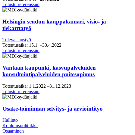
Raahen
Tutustu referenssiin
strategiasparraus
Helsingin seudun kauppakamari, visio- ja
tiekarttatyö
Tulevaisuustyö
Toteutusaika:
15.1.
–30.4.2022
Helsingin
Tutustu referenssiin
seudun
kauppakamari,
visio-
Vantaan kaupunki, kasvupalveluiden
ja
konsultointipalveluiden puitesopimus
tiekarttatyö
Toteutusaika:
1.1.2022
–31.12.2023
Vantaan
Tutustu referenssiin
kaupunki,
kasvupalveluiden
konsultointipalveluiden
Osake-toiminnan selvitys- ja arviointityö
puitesopimus
Hallinto
Koulutuspolitiikka
Osaaminen