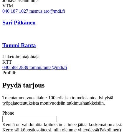
Johtava asiantuntija
VTM
040 187 1027
rasmus.aro@mdi.fi
Sari Pitkänen
Tommi Ranta
Liiketoimintajohtaja
KTT
040 588 2839
tommi.ranta@mdi.fi
Twitter
Linkedin
Profiili:
Pyydä tarjous
Toteutamme vuosittain ~100 erilaista toimeksiantoa lyhyistä
työpajatoteutuksista monivuotisiin tutkimushankkeisiin.
Phone
Kenttä on validointitarkoituksiin ja tulee jättää koskemattomaksi.
Kerro sähköpostiosoitteesi, niin olemme yhteydessä
(Pakollinen)