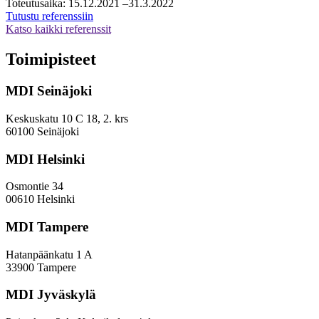
Toteutusaika:
15.12.2021
–31.3.2022
Osake-
Tutustu referenssiin
toiminnan
Katso kaikki referenssit
selvitys-
ja
Toimipisteet
arviointityö
MDI Seinäjoki
Keskuskatu 10 C 18, 2. krs
60100 Seinäjoki
MDI Helsinki
Osmontie 34
00610 Helsinki
MDI Tampere
Hatanpäänkatu 1 A
33900 Tampere
MDI Jyväskylä