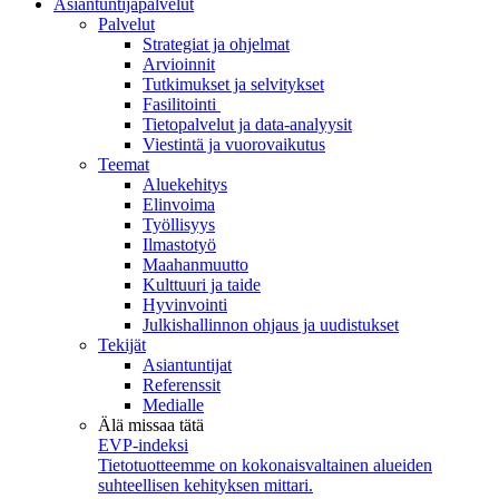
Asiantuntijapalvelut
Palvelut
Strategiat ja ohjelmat
Arvioinnit
Tutkimukset ja selvitykset
Fasilitointi
Tietopalvelut ja data-analyysit
Viestintä ja vuorovaikutus
Teemat
Aluekehitys
Elinvoima
Työllisyys
Ilmastotyö
Maahanmuutto
Kulttuuri ja taide
Hyvinvointi
Julkishallinnon ohjaus ja uudistukset
Tekijät
Asiantuntijat
Referenssit
Medialle
Älä missaa tätä
EVP-indeksi
Tietotuotteemme on kokonaisvaltainen alueiden
suhteellisen kehityksen mittari.