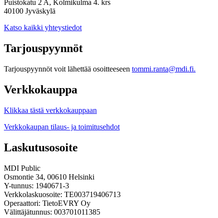
Puistokatu 2 A, Kolmikulma 4. krs
40100 Jyväskylä
Katso kaikki yhteystiedot
Tarjouspyynnöt
Tarjouspyynnöt voit lähettää osoitteeseen
tommi.ranta@mdi.fi.
Verkkokauppa
Klikkaa tästä verkkokauppaan
Verkkokaupan tilaus- ja toimitusehdot
Laskutusosoite
MDI Public
Osmontie 34, 00610 Helsinki
Y-tunnus: 1940671-3
Verkkolaskuosoite: TE003719406713
Operaattori: TietoEVRY Oy
Välittäjätunnus: 003701011385