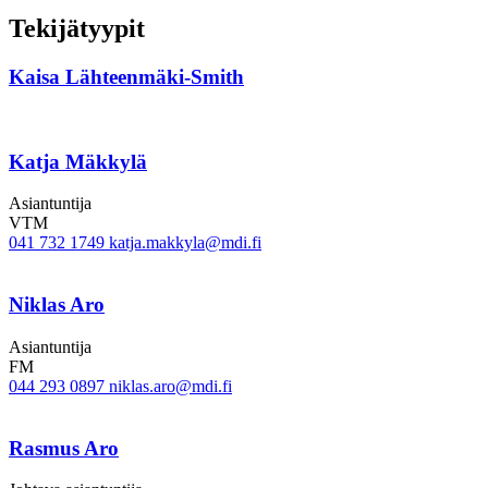
Tekijätyypit
Kaisa Lähteenmäki-Smith
Katja Mäkkylä
Asiantuntija
VTM
041 732 1749
katja.makkyla@mdi.fi
Niklas Aro
Asiantuntija
FM
044 293 0897
niklas.aro@mdi.fi
Rasmus Aro