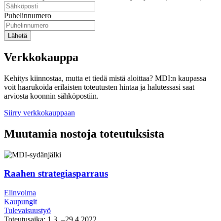
Puhelinnumero
Lähetä
Verkkokauppa
Kehitys kiinnostaa, mutta et tiedä mistä aloittaa? MDI:n kaupassa
voit haarukoida erilaisten toteutusten hintaa ja halutessasi saat
arviosta koonnin sähköpostiin.
Siirry verkkokauppaan
Muutamia nostoja toteutuksista
Raahen strategiasparraus
Elinvoima
Kaupungit
Tulevaisuustyö
Toteutusaika:
1.3.
–29.4.2022