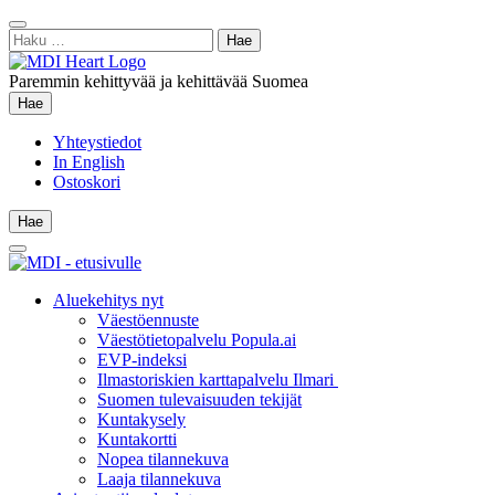
Siirry
Sulje
sisältöön
Haku:
hae
Paremmin kehittyvää ja kehittävää Suomea
Hae
Hae
Yhteystiedot
In English
Ostoskori
Hae
Hae
Main
Menu
Aluekehitys nyt
Väestöennuste
Väestötietopalvelu Popula.ai
EVP-indeksi
Ilmastoriskien karttapalvelu Ilmari
Suomen tulevaisuuden tekijät
Kuntakysely
Kuntakortti
Nopea tilannekuva
Laaja tilannekuva