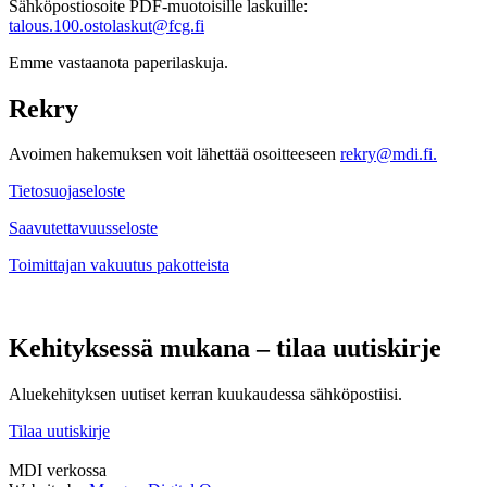
Sähköpostiosoite PDF-muotoisille laskuille:
talous.100.ostolaskut@fcg.fi
Emme vastaanota paperilaskuja.
Rekry
Avoimen hakemuksen voit lähettää osoitteeseen
rekry@mdi.fi.
Tietosuojaseloste
Saavutettavuusseloste
Toimittajan vakuutus pakotteista
Kehityksessä mukana – tilaa uutiskirje
Aluekehityksen uutiset kerran kuukaudessa sähköpostiisi.
Tilaa uutiskirje
MDI verkossa