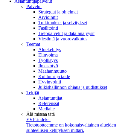
Asiantuntijapalvelut
Palvelut
Strategiat ja ohjelmat
Arvioinnit
Tutkimukset ja selvitykset
Fasilitointi
Tietopalvelut ja data-analyysit
Viestintä ja vuorovaikutus
Teemat
Aluekehitys
Elinvoima
Työllisyys
Ilmastotyö
Maahanmuutto
Kulttuuri ja taide
Hyvinvointi
Julkishallinnon ohjaus ja uudistukset
Tekijät
Asiantuntijat
Referenssit
Medialle
Älä missaa tätä
EVP-indeksi
Tietotuotteemme on kokonaisvaltainen alueiden
suhteellisen kehityksen mittari.