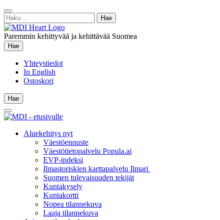
Siirry
Sulje
sisältöön
Haku:
hae
Paremmin kehittyvää ja kehittävää Suomea
Hae
Hae
Yhteystiedot
In English
Ostoskori
Hae
Hae
Main
Menu
Aluekehitys nyt
Väestöennuste
Väestötietopalvelu Popula.ai
EVP-indeksi
Ilmastoriskien karttapalvelu Ilmari
Suomen tulevaisuuden tekijät
Kuntakysely
Kuntakortti
Nopea tilannekuva
Laaja tilannekuva