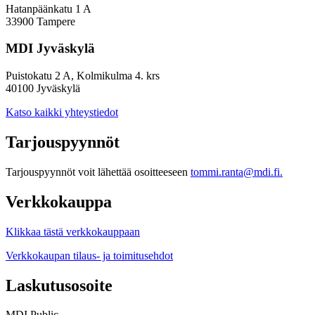
Hatanpäänkatu 1 A
33900 Tampere
MDI Jyväskylä
Puistokatu 2 A, Kolmikulma 4. krs
40100 Jyväskylä
Katso kaikki yhteystiedot
Tarjouspyynnöt
Tarjouspyynnöt voit lähettää osoitteeseen
tommi.ranta@mdi.fi.
Verkkokauppa
Klikkaa tästä verkkokauppaan
Verkkokaupan tilaus- ja toimitusehdot
Laskutusosoite
MDI Public