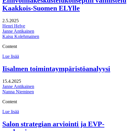
Elinvoimakeskustelukonseptin valmistelu
ja
Kaakkois-Suomen ELYlle
joukkoliikenteen
käytön
edistämisen
2.5.2025
kokeiluhanke
Henri Helve
Janne Antikainen
Kaisu Kolehmainen
Content
Elinvoimakeskustelukonseptin
Lue lisää
valmistelu
Kaakkois-
Iisalmen toimintaympäristöanalyysi
Suomen
ELYlle
15.4.2025
Janne Antikainen
Nanna Nieminen
Content
Iisalmen
Lue lisää
toimintaympäristöanalyysi
Salon strategian arviointi ja EVP-