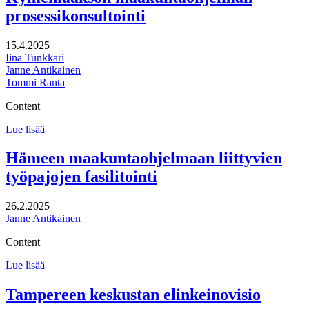
strategian
prosessikonsultointi
(RIS3)
päivitys
15.4.2025
Iina Tunkkari
Janne Antikainen
Tommi Ranta
Content
Kymenlaakson
Lue lisää
maakuntaohjelman
prosessikonsultointi
Hämeen maakuntaohjelmaan liittyvien
työpajojen fasilitointi
26.2.2025
Janne Antikainen
Content
Hämeen
Lue lisää
maakuntaohjelmaan
liittyvien
Tampereen keskustan elinkeinovisio
työpajojen