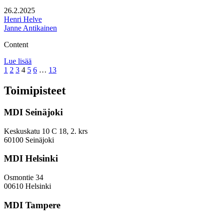
fasilitointi
26.2.2025
Henri Helve
Janne Antikainen
Content
Tampereen
Lue lisää
Page
Page
Page
Page
Page
keskustan
Page
Page
1
2
3
4
5
6
…
13
elinkeinovisio
Toimipisteet
MDI Seinäjoki
Keskuskatu 10 C 18, 2. krs
60100 Seinäjoki
MDI Helsinki
Osmontie 34
00610 Helsinki
MDI Tampere