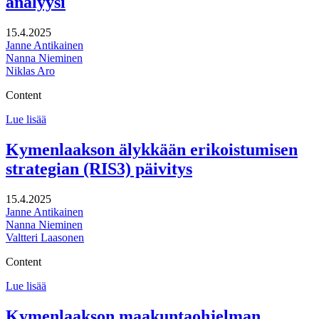
analyysi
15.4.2025
Janne Antikainen
Nanna Nieminen
Niklas Aro
Content
Salon
Lue lisää
strategian
arviointi
Kymenlaakson älykkään erikoistumisen
ja
strategian (RIS3) päivitys
EVP-
analyysi
15.4.2025
Janne Antikainen
Nanna Nieminen
Valtteri Laasonen
Content
Kymenlaakson
Lue lisää
älykkään
erikoistumisen
Kymenlaakson maakuntaohjelman