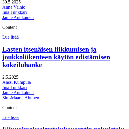
30.5.2025
Anna Vainio
Iina Tunkkari
Janne Antikainen
Content
Vaasan
Lue lisää
strategian
valmistelun
Lasten itsenäisen liikkumisen ja
tuki
joukkoliikenteen käytön edistämisen
kokeiluhanke
2.5.2025
Anssi Kumpula
Iina Tunkkari
Janne Antikainen
Sini-Maaria Ahtinen
Content
Lasten
Lue lisää
itsenäisen
liikkumisen