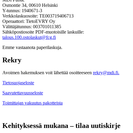
Osmontie 34, 00610 Helsinki
Y-tunnus: 1940671-3
Verkkolaskuosoite: TE003719406713
Operaattori: TietoEVRY Oy
Välittäjätunnus: 003701011385
Sähköpostiosoite PDF-muotoisille laskuille:
talous.100.ostolaskut@fcg.fi
Emme vastaanota paperilaskuja.
Rekry
Avoimen hakemuksen voit lähettää osoitteeseen
rekry@mdi.fi.
Tietosuojaseloste
Saavutettavuusseloste
Toimittajan vakuutus pakotteista
Kehityksessä mukana – tilaa uutiskirje