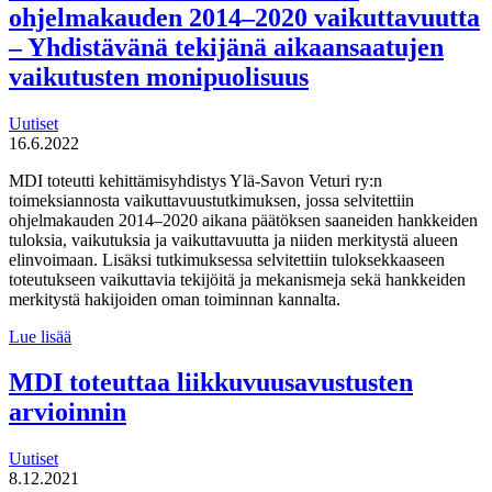
ohjelmakauden 2014–2020 vaikuttavuutta
ole.”
TE-
– Yhdistävänä tekijänä aikaansaatujen
palvelut
vaikutusten monipuolisuus
2024
-
uudistus
Uutiset
vie
16.6.2022
työllisyydenhoidon
kuntiin
MDI toteutti kehittämisyhdistys Ylä-Savon Veturi ry:n
toimeksiannosta vaikuttavuustutkimuksen, jossa selvitettiin
ohjelmakauden 2014–2020 aikana päätöksen saaneiden hankkeiden
tuloksia, vaikutuksia ja vaikuttavuutta ja niiden merkitystä alueen
elinvoimaan. Lisäksi tutkimuksessa selvitettiin tuloksekkaaseen
toteutukseen vaikuttavia tekijöitä ja mekanismeja sekä hankkeiden
merkitystä hakijoiden oman toiminnan kannalta.
MDI
Lue lisää
selvitti
Ylä-
MDI toteuttaa liikkuvuusavustusten
Savon
arvioinnin
Veturin
ohjelmakauden
2014–
Uutiset
2020
8.12.2021