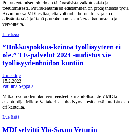
Puurakentamisen ohjelman tähänastisista vaikutuksista ja
kehittää?
toteutumisesta. Puurakentamisen edistäminen on pitkäjänteistä työtä.
Arvioinnissa MDI esittää, että valtionhallinnon tulisi jatkaa
edistämistyötä ja lisätä puurakentamista tukevia kannusteita ja
velvoitteita.
Puurakentamisen
Lue lisää
ohjelma
on
”Hokkuspokkus-keinoa työllisyyteen ei
edistänyt
ole.” TE-palvelut 2024 -uudistus vie
puun
käyttöä
työllisyydenhoidon kuntiin
suomalaisessa
rakentamisessa
Uutiskirje
15.2.2023
Pauliina Seppälä
Mitkä ovat uuden tilanteen haasteet ja mahdollisuudet? MDI:n
asiantuntijat Mikko Valtakari ja Juho Nyman esittelevät uudistuksen
eri kanteilta.
”Hokkuspokkus-
Lue lisää
keinoa
työllisyyteen
MDI selvitti Ylä-Savon Veturin
ei