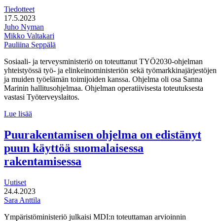
Tiedotteet
17.5.2023
Juho Nyman
Mikko Valtakari
Pauliina Seppälä
Sosiaali- ja terveysministeriö on toteuttanut TYÖ2030-ohjelman
yhteistyössä työ- ja elinkeinoministeriön sekä työmarkkinajärjestöjen
ja muiden työelämän toimijoiden kanssa. Ohjelma oli osa Sanna
Marinin hallitusohjelmaa. Ohjelman operatiivisesta toteutuksesta
vastasi Työterveyslaitos.
Arviointi:
Lue lisää
Valtakunnallinen
Työn
Puurakentamisen ohjelma on edistänyt
ja
puun käyttöä suomalaisessa
työhyvinvoinnin
kehittämisohjelma
rakentamisessa
(TYÖ2030).
Missä
Uutiset
onnistuttiin,
24.4.2023
ja
Sara Anttila
mitä
pitää
Ympäristöministeriö julkaisi MDI:n toteuttaman arvioinnin
vielä