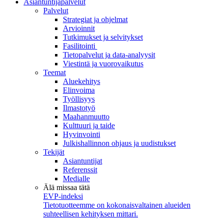
Asiantuntijapalvelut
Palvelut
Strategiat ja ohjelmat
Arvioinnit
Tutkimukset ja selvitykset
Fasilitointi
Tietopalvelut ja data-analyysit
Viestintä ja vuorovaikutus
Teemat
Aluekehitys
Elinvoima
Työllisyys
Ilmastotyö
Maahanmuutto
Kulttuuri ja taide
Hyvinvointi
Julkishallinnon ohjaus ja uudistukset
Tekijät
Asiantuntijat
Referenssit
Medialle
Älä missaa tätä
EVP-indeksi
Tietotuotteemme on kokonaisvaltainen alueiden
suhteellisen kehityksen mittari.