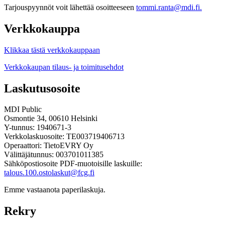
Tarjouspyynnöt voit lähettää osoitteeseen
tommi.ranta@mdi.fi.
Verkkokauppa
Klikkaa tästä verkkokauppaan
Verkkokaupan tilaus- ja toimitusehdot
Laskutusosoite
MDI Public
Osmontie 34, 00610 Helsinki
Y-tunnus: 1940671-3
Verkkolaskuosoite: TE003719406713
Operaattori: TietoEVRY Oy
Välittäjätunnus: 003701011385
Sähköpostiosoite PDF-muotoisille laskuille:
talous.100.ostolaskut@fcg.fi
Emme vastaanota paperilaskuja.
Rekry