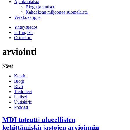
Ajankohtaista
Blogit ja uutiset
Kahdeksan miljoonaa suomalaista
Verkkokauppa
Yhteystiedot
In English
Ostoskori
arviointi
Näytä
Kaikki
Blogi
RKS
Tiedotteet
Uutiset
Uutiskirje
Podcast
MDI toteutti alueellisten
kehittämiskirjastojen arvioinnin