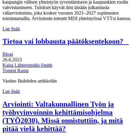
kaupungin välisen yhteistyön syventämiseen ja kaupunkien roolin
vahvistumiseen. Tulokset käyvät ilmi tänään julkaistusta
väliarvioinnista, joka koskee vuosien 2021–2027 sopimusten
toimintamallia. Arvioinnin toteutti MDI yhteistyössä VTT:n kanssa.
Valtion
Lue lisää
ja
kaupunkien
Tietoa vai lobbausta päätöksentekoon?
ekosysteemisopimuksista
uutta
Blogi
voimaa
26.6.2023
innovaatioiden
Kaisa Lähteenmäki-Smith
yhteiskehittämiseen
Tommi Ranta
Vastine Iltalehden artikkeliin
Tietoa
Lue lisää
vai
lobbausta
Arviointi: Valtakunnallinen Työn ja
päätöksentekoon?
työhyvinvoinnin kehittämisohjelma
(TYÖ2030). Missä onnistuttiin, ja mitä
pitää vielä kehittää?