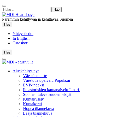
Siirry
Sulje
sisältöön
Haku:
hae
Paremmin kehittyvää ja kehittävää Suomea
Hae
Hae
Yhteystiedot
In English
Ostoskori
Hae
Hae
Main
Menu
Aluekehitys nyt
Väestöennuste
Väestötietopalvelu Popula.ai
EVP-indeksi
Ilmastoriskien karttapalvelu Ilmari
Suomen tulevaisuuden tekijät
Kuntakysely
Kuntakortti
Nopea tilannekuva
Laaja tilannekuva