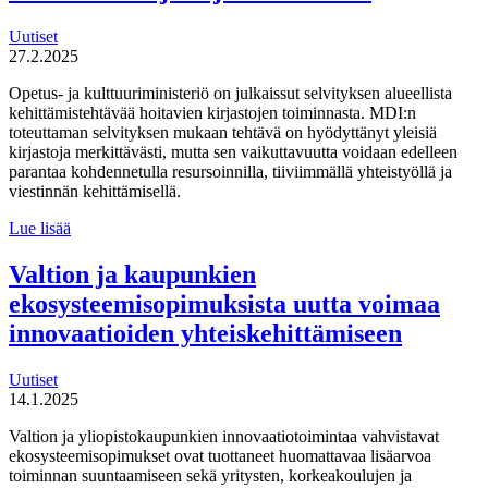
Uutiset
27.2.2025
Opetus- ja kulttuuriministeriö on julkaissut selvityksen alueellista
kehittämistehtävää hoitavien kirjastojen toiminnasta. MDI:n
toteuttaman selvityksen mukaan tehtävä on hyödyttänyt yleisiä
kirjastoja merkittävästi, mutta sen vaikuttavuutta voidaan edelleen
parantaa kohdennetulla resursoinnilla, tiiviimmällä yhteistyöllä ja
viestinnän kehittämisellä.
MDI
Lue lisää
toteutti
alueellisten
Valtion ja kaupunkien
kehittämiskirjastojen
ekosysteemisopimuksista uutta voimaa
arvioinnin
innovaatioiden yhteiskehittämiseen
Uutiset
14.1.2025
Valtion ja yliopistokaupunkien innovaatiotoimintaa vahvistavat
ekosysteemisopimukset ovat tuottaneet huomattavaa lisäarvoa
toiminnan suuntaamiseen sekä yritysten, korkeakoulujen ja