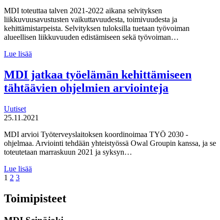
vaikuttavuutta
–
MDI toteuttaa talven 2021-2022 aikana selvityksen
Yhdistävänä
liikkuvuusavustusten vaikuttavuudesta, toimivuudesta ja
tekijänä
kehittämistarpeista. Selvityksen tuloksilla tuetaan työvoiman
aikaansaatujen
alueellisen liikkuvuuden edistämiseen sekä työvoiman…
vaikutusten
MDI
monipuolisuus
Lue lisää
toteuttaa
liikkuvuusavustusten
MDI jatkaa työelämän kehittämiseen
arvioinnin
tähtäävien ohjelmien arviointeja
Uutiset
25.11.2021
MDI arvioi Työterveyslaitoksen koordinoimaa TYÖ 2030 -
ohjelmaa. Arviointi tehdään yhteistyössä Owal Groupin kanssa, ja se
toteutetaan marraskuun 2021 ja syksyn…
MDI
Lue lisää
Page
Page
Page
jatkaa
1
2
3
työelämän
kehittämiseen
Toimipisteet
tähtäävien
ohjelmien