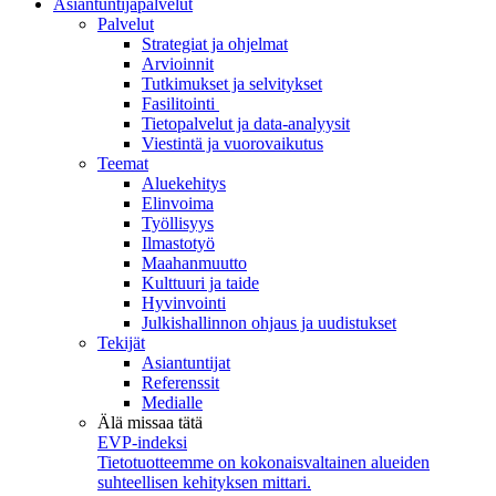
Asiantuntijapalvelut
Palvelut
Strategiat ja ohjelmat
Arvioinnit
Tutkimukset ja selvitykset
Fasilitointi
Tietopalvelut ja data-analyysit
Viestintä ja vuorovaikutus
Teemat
Aluekehitys
Elinvoima
Työllisyys
Ilmastotyö
Maahanmuutto
Kulttuuri ja taide
Hyvinvointi
Julkishallinnon ohjaus ja uudistukset
Tekijät
Asiantuntijat
Referenssit
Medialle
Älä missaa tätä
EVP-indeksi
Tietotuotteemme on kokonaisvaltainen alueiden
suhteellisen kehityksen mittari.