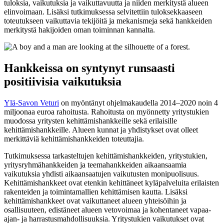
tuloksia, vaikutuksia ja vaikuttavuutta ja niiden merkitystä alueen
elinvoimaan. Lisäksi tutkimuksessa selvitettiin tuloksekkaaseen
toteutukseen vaikuttavia tekijöitä ja mekanismeja sekä hankkeiden
merkitystä hakijoiden oman toiminnan kannalta.
Hankkeissa on syntynyt runsaasti
positiivisia vaikutuksia
Ylä-Savon Veturi
on myöntänyt ohjelmakaudella 2014–2020 noin 4
miljoonaa euroa rahoitusta. Rahoitusta on myönnetty yritystukien
muodossa yritysten kehittämishankkeille sekä erilaisille
kehittämishankkeille. Alueen kunnat ja yhdistykset ovat olleet
merkittäviä kehittämishankkeiden toteuttajia.
Tutkimuksessa tarkasteltujen kehittämishankkeiden, yritystukien,
yritysryhmähankkeiden ja teemahankkeiden aikaansaamia
vaikutuksia yhdisti aikaansaatujen vaikutusten monipuolisuus.
Kehittämishankkeet ovat etenkin kehittäneet kyläpalveluita erilaisten
rakenteiden ja toimintamallien kehittämisen kautta. Lisäksi
kehittämishankkeet ovat vaikuttaneet alueen yhteisöihin ja
osallisuuteen, edistäneet alueen vetovoimaa ja kohentaneet vapaa-
ajan- ja harrastusmahdollisuuksia. Yritystukien vaikutukset ovat