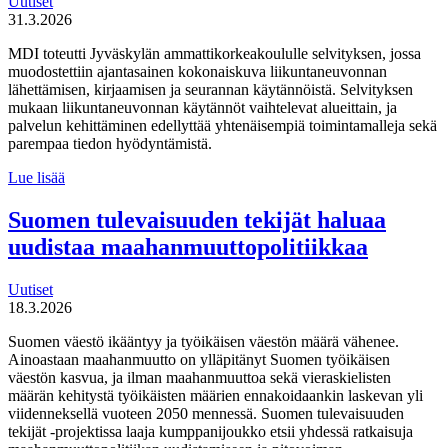
Uutiset
31.3.2026
MDI toteutti Jyväskylän ammattikorkeakoululle selvityksen, jossa
muodostettiin ajantasainen kokonaiskuva liikuntaneuvonnan
lähettämisen, kirjaamisen ja seurannan käytännöistä. Selvityksen
mukaan liikuntaneuvonnan käytännöt vaihtelevat alueittain, ja
palvelun kehittäminen edellyttää yhtenäisempiä toimintamalleja sekä
parempaa tiedon hyödyntämistä.
MDI
Lue lisää
toteutti selvityksen
liikuntaneuvontapalvelun
Suomen tulevaisuuden tekijät haluaa
kirjaamisen,
uudistaa maahanmuuttopolitiikkaa
lähettämisen
ja
seurannan
Uutiset
käytännöistä
18.3.2026
Suomen väestö ikääntyy ja työikäisen väestön määrä vähenee.
Ainoastaan maahanmuutto on ylläpitänyt Suomen työikäisen
väestön kasvua, ja ilman maahanmuuttoa sekä vieraskielisten
määrän kehitystä työikäisten määrien ennakoidaankin laskevan yli
viidenneksellä vuoteen 2050 mennessä. Suomen tulevaisuuden
tekijät -projektissa laaja kumppanijoukko etsii yhdessä ratkaisuja