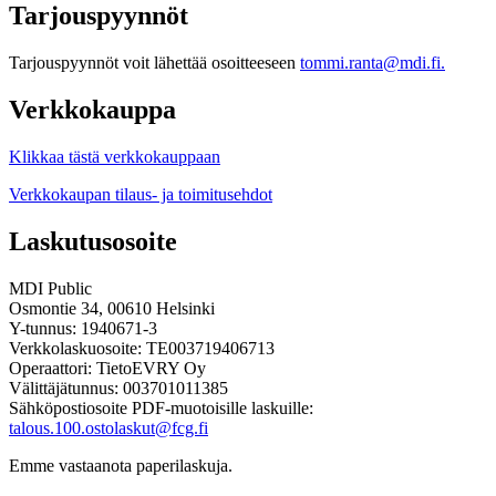
Tarjouspyynnöt
Tarjouspyynnöt voit lähettää osoitteeseen
tommi.ranta@mdi.fi.
Verkkokauppa
Klikkaa tästä verkkokauppaan
Verkkokaupan tilaus- ja toimitusehdot
Laskutusosoite
MDI Public
Osmontie 34, 00610 Helsinki
Y-tunnus: 1940671-3
Verkkolaskuosoite: TE003719406713
Operaattori: TietoEVRY Oy
Välittäjätunnus: 003701011385
Sähköpostiosoite PDF-muotoisille laskuille:
talous.100.ostolaskut@fcg.fi
Emme vastaanota paperilaskuja.