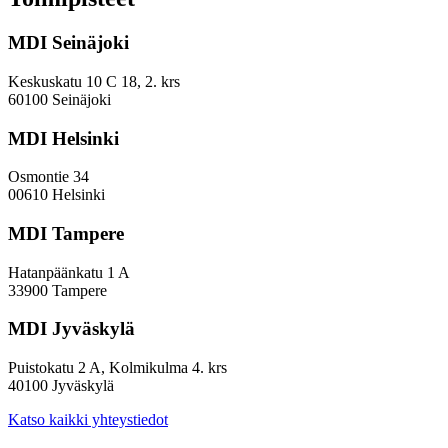
kehyskunnat
voivat
MDI Seinäjoki
parantaa
sijoitustaan
EVP-
Keskuskatu 10 C 18, 2. krs
indeksissä?
60100 Seinäjoki
MDI Helsinki
Osmontie 34
00610 Helsinki
MDI Tampere
Hatanpäänkatu 1 A
33900 Tampere
MDI Jyväskylä
Puistokatu 2 A, Kolmikulma 4. krs
40100 Jyväskylä
Katso kaikki yhteystiedot