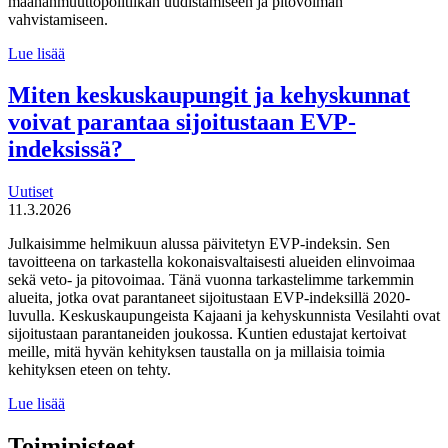
maahanmuuttopolitiikan uudistamiseen ja pitovoiman
vahvistamiseen.
Suomen
Lue lisää
tulevaisuuden
tekijät haluaa
Miten keskuskaupungit ja kehyskunnat
uudistaa
voivat parantaa sijoitustaan EVP-
maahanmuuttopolitiikkaa
indeksissä?
Uutiset
11.3.2026
Julkaisimme helmikuun alussa päivitetyn EVP-indeksin. Sen
tavoitteena on tarkastella kokonaisvaltaisesti alueiden elinvoimaa
sekä veto- ja pitovoimaa. Tänä vuonna tarkastelimme tarkemmin
alueita, jotka ovat parantaneet sijoitustaan EVP-indeksillä 2020-
luvulla. Keskuskaupungeista Kajaani ja kehyskunnista Vesilahti ovat
sijoitustaan parantaneiden joukossa. Kuntien edustajat kertoivat
meille, mitä hyvän kehityksen taustalla on ja millaisia toimia
kehityksen eteen on tehty.
Miten
Lue lisää
keskuskaupungit
ja
Toimipisteet