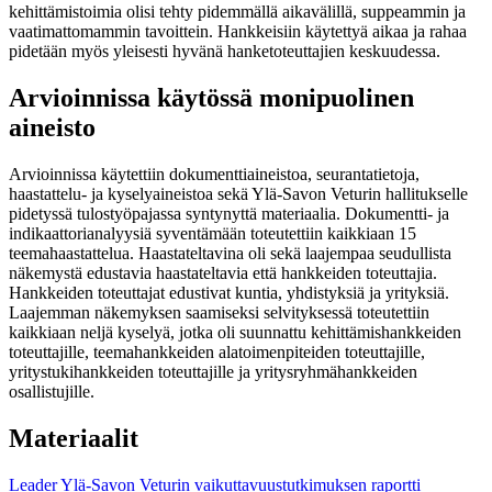
kehittämistoimia olisi tehty pidemmällä aikavälillä, suppeammin ja
vaatimattomammin tavoittein. Hankkeisiin käytettyä aikaa ja rahaa
pidetään myös yleisesti hyvänä hanketoteuttajien keskuudessa.
Arvioinnissa käytössä monipuolinen
aineisto
Arvioinnissa käytettiin dokumenttiaineistoa, seurantatietoja,
haastattelu- ja kyselyaineistoa sekä Ylä-Savon Veturin hallitukselle
pidetyssä tulostyöpajassa syntynyttä materiaalia. Dokumentti- ja
indikaattorianalyysiä syventämään toteutettiin kaikkiaan 15
teemahaastattelua. Haastateltavina oli sekä laajempaa seudullista
näkemystä edustavia haastateltavia että hankkeiden toteuttajia.
Hankkeiden toteuttajat edustivat kuntia, yhdistyksiä ja yrityksiä.
Laajemman näkemyksen saamiseksi selvityksessä toteutettiin
kaikkiaan neljä kyselyä, jotka oli suunnattu kehittämishankkeiden
toteuttajille, teemahankkeiden alatoimenpiteiden toteuttajille,
yritystukihankkeiden toteuttajille ja yritysryhmähankkeiden
osallistujille.
Materiaalit
Leader Ylä-Savon Veturin vaikuttavuustutkimuksen raportti