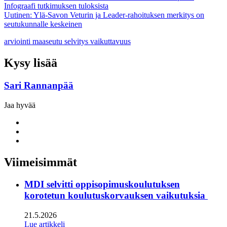
Infograafi tutkimuksen tuloksista
Uutinen: Ylä-Savon Veturin ja Leader-rahoituksen merkitys on
seutukunnalle keskeinen
arviointi
maaseutu
selvitys
vaikuttavuus
Kysy lisää
Sari Rannanpää
Jaa hyvää
Share
to:
Share
facebook
to:
Share
linkedin
to:
twitter
Viimeisimmät
MDI selvitti oppisopimuskoulutuksen
korotetun koulutuskorvauksen vaikutuksia
21.5.2026
Lue artikkeli