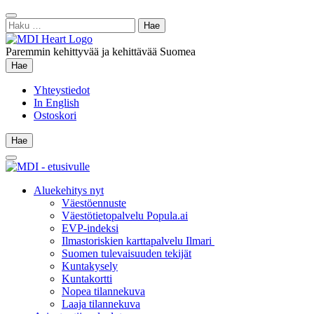
Siirry
Sulje
sisältöön
Haku:
hae
Paremmin kehittyvää ja kehittävää Suomea
Hae
Hae
Yhteystiedot
In English
Ostoskori
Hae
Hae
Main
Menu
Aluekehitys nyt
Väestöennuste
Väestötietopalvelu Popula.ai
EVP-indeksi
Ilmastoriskien karttapalvelu Ilmari
Suomen tulevaisuuden tekijät
Kuntakysely
Kuntakortti
Nopea tilannekuva
Laaja tilannekuva