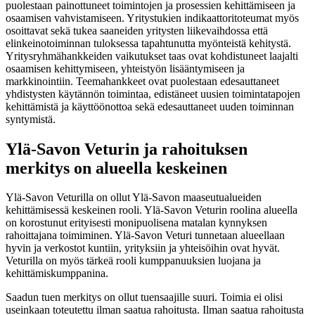
puolestaan painottuneet toimintojen ja prosessien kehittämiseen ja
osaamisen vahvistamiseen. Yritystukien indikaattoritoteumat myös
osoittavat sekä tukea saaneiden yritysten liikevaihdossa että
elinkeinotoiminnan tuloksessa tapahtunutta myönteistä kehitystä.
Yritysryhmähankkeiden vaikutukset taas ovat kohdistuneet laajalti
osaamisen kehittymiseen, yhteistyön lisääntymiseen ja
markkinointiin. Teemahankkeet ovat puolestaan edesauttaneet
yhdistysten käytännön toimintaa, edistäneet uusien toimintatapojen
kehittämistä ja käyttöönottoa sekä edesauttaneet uuden toiminnan
syntymistä.
Ylä-Savon Veturin ja rahoituksen
merkitys on alueella keskeinen
Ylä-Savon Veturilla on ollut Ylä-Savon maaseutualueiden
kehittämisessä keskeinen rooli. Ylä-Savon Veturin roolina alueella
on korostunut erityisesti monipuolisena matalan kynnyksen
rahoittajana toimiminen. Ylä-Savon Veturi tunnetaan alueellaan
hyvin ja verkostot kuntiin, yrityksiin ja yhteisöihin ovat hyvät.
Veturilla on myös tärkeä rooli kumppanuuksien luojana ja
kehittämiskumppanina.
Saadun tuen merkitys on ollut tuensaajille suuri. Toimia ei olisi
useinkaan toteutettu ilman saatua rahoitusta. Ilman saatua rahoitusta