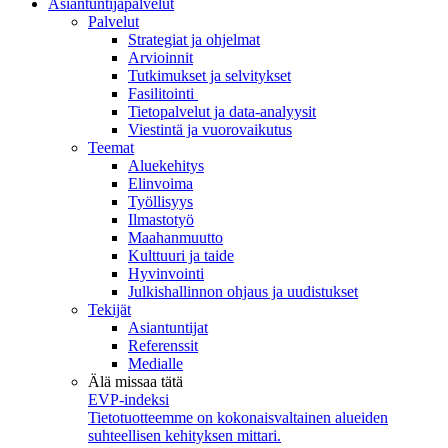
Asiantuntijapalvelut
Palvelut
Strategiat ja ohjelmat
Arvioinnit
Tutkimukset ja selvitykset
Fasilitointi
Tietopalvelut ja data-analyysit
Viestintä ja vuorovaikutus
Teemat
Aluekehitys
Elinvoima
Työllisyys
Ilmastotyö
Maahanmuutto
Kulttuuri ja taide
Hyvinvointi
Julkishallinnon ohjaus ja uudistukset
Tekijät
Asiantuntijat
Referenssit
Medialle
Älä missaa tätä
EVP-indeksi
Tietotuotteemme on kokonaisvaltainen alueiden
suhteellisen kehityksen mittari.