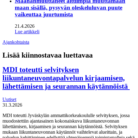
Maahanmuuttaneet alttiimpia muuttamaan
maan sisällä, pysyvän oleskeluluvan puute
vaikeuttaa juurtumista
21.4.2026
Lue artikkeli
Ajankohtaista
Lisää kiinnostavaa luettavaa
MDI toteutti selvityksen
liikuntaneuvontapalvelun kirjaamisen,
lähettämisen ja seurannan käytännöistä
Uutiset
31.3.2026
MDI toteutti Jyväskylän ammattikorkeakoululle selvityksen, jossa
muodostettiin ajantasainen kokonaiskuva liikuntaneuvonnan
lähettämisen, kirjaamisen ja seurannan käytännöistä. Selvityksen
mukaan liikuntaneuvonnan käytännöt vaihtelevat alueittain, ja
palvelun kehittäminen edellyttää yhtenäisempiä toimintamalleja sekä