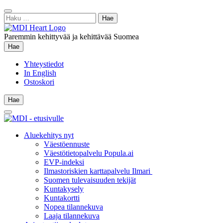
Siirry
Sulje
sisältöön
Haku:
hae
Paremmin kehittyvää ja kehittävää Suomea
Hae
Hae
Yhteystiedot
In English
Ostoskori
Hae
Hae
Main
Menu
Aluekehitys nyt
Väestöennuste
Väestötietopalvelu Popula.ai
EVP-indeksi
Ilmastoriskien karttapalvelu Ilmari
Suomen tulevaisuuden tekijät
Kuntakysely
Kuntakortti
Nopea tilannekuva
Laaja tilannekuva