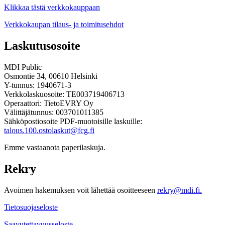
Klikkaa tästä verkkokauppaan
Verkkokaupan tilaus- ja toimitusehdot
Laskutusosoite
MDI Public
Osmontie 34, 00610 Helsinki
Y-tunnus: 1940671-3
Verkkolaskuosoite: TE003719406713
Operaattori: TietoEVRY Oy
Välittäjätunnus: 003701011385
Sähköpostiosoite PDF-muotoisille laskuille:
talous.100.ostolaskut@fcg.fi
Emme vastaanota paperilaskuja.
Rekry
Avoimen hakemuksen voit lähettää osoitteeseen
rekry@mdi.fi.
Tietosuojaseloste
Saavutettavuusseloste