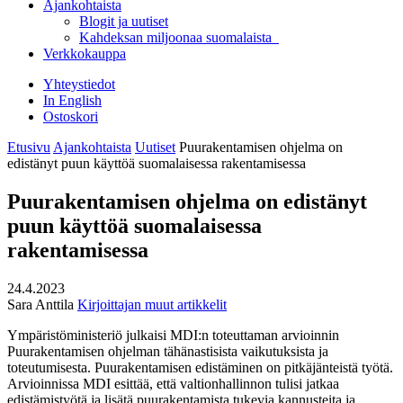
Ajankohtaista
Blogit ja uutiset
Kahdeksan miljoonaa suomalaista
Verkkokauppa
Yhteystiedot
In English
Ostoskori
Etusivu
Ajankohtaista
Uutiset
Puurakentamisen ohjelma on
edistänyt puun käyttöä suomalaisessa rakentamisessa
Puurakentamisen ohjelma on edistänyt
puun käyttöä suomalaisessa
rakentamisessa
24.4.2023
Sara Anttila
Kirjoittajan muut artikkelit
Ympäristöministeriö julkaisi MDI:n toteuttaman arvioinnin
Puurakentamisen ohjelman tähänastisista vaikutuksista ja
toteutumisesta. Puurakentamisen edistäminen on pitkäjänteistä työtä.
Arvioinnissa MDI esittää, että valtionhallinnon tulisi jatkaa
edistämistyötä ja lisätä puurakentamista tukevia kannusteita ja