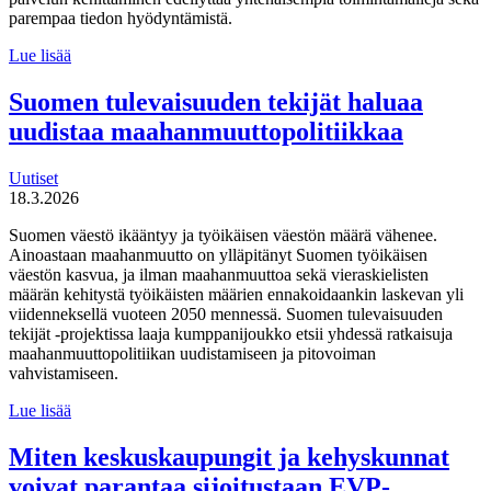
parempaa tiedon hyödyntämistä.
MDI
Lue lisää
toteutti selvityksen
liikuntaneuvontapalvelun
Suomen tulevaisuuden tekijät haluaa
kirjaamisen,
uudistaa maahanmuuttopolitiikkaa
lähettämisen
ja
seurannan
Uutiset
käytännöistä
18.3.2026
Suomen väestö ikääntyy ja työikäisen väestön määrä vähenee.
Ainoastaan maahanmuutto on ylläpitänyt Suomen työikäisen
väestön kasvua, ja ilman maahanmuuttoa sekä vieraskielisten
määrän kehitystä työikäisten määrien ennakoidaankin laskevan yli
viidenneksellä vuoteen 2050 mennessä. Suomen tulevaisuuden
tekijät -projektissa laaja kumppanijoukko etsii yhdessä ratkaisuja
maahanmuuttopolitiikan uudistamiseen ja pitovoiman
vahvistamiseen.
Suomen
Lue lisää
tulevaisuuden
tekijät haluaa
Miten keskuskaupungit ja kehyskunnat
uudistaa
voivat parantaa sijoitustaan EVP-
maahanmuuttopolitiikkaa