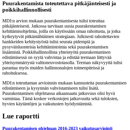
Puurakentamista toteutettava pitkäjänteisesti ja
poikkihallinnollisesti
MDI:n arvion mukaan puurakentamisesta tulisi toteuttaa
pitkäjänteisesti. Jatkossa tarvitaan uusia puurakentamisen
kehittämisohjelmia, joilla on käytössään omaa rahoitusta, ja jotka
kytkeytyvät pitkäntähtäimen strategiaan. Julkisesti rahoitettavien
hankkeiden kehitystyöstä tulisi seurata pidempiä ja
pysyväisluonteisia kehittämistoimia sekä puurakentamisen
lisäämistä. Poikkihallinnollista yhteistyötä puurakentamisen
edistämisessä on syytä vahvistaa ja edistää teemaan liittyvää
yhteisymmärrystä valtioneuvostotasolla. Teeman näkyvyyttä tulisi
parantaa myös muiden hallinnonalojen toimenpiteissä ja
rahoituksessa.
MDI:n toteuttaman arvioinnin mukaan kannusteita puurakentamisen
edistämiseen ja kysynnän vahvistamiseen tulisi lisätä.
Puurakentamisen ohjelmassa aikaansaatu jatkuvuus olisi hyvä
varmistaa. Tämä koskee verkostojen jatkuvuutta sekä tuloksien,
hyvien käytäntöjen ja vaikutusten hyödyntämistä.
Lue raportti
Puurakentamisen ohjelman 2016-2023 vaikutusarviointi