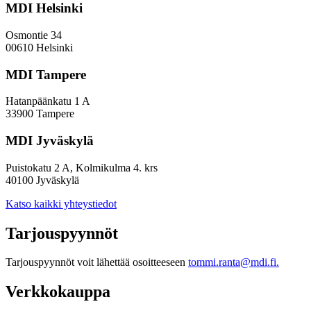
MDI Helsinki
Osmontie 34
00610 Helsinki
MDI Tampere
Hatanpäänkatu 1 A
33900 Tampere
MDI Jyväskylä
Puistokatu 2 A, Kolmikulma 4. krs
40100 Jyväskylä
Katso kaikki yhteystiedot
Tarjouspyynnöt
Tarjouspyynnöt voit lähettää osoitteeseen
tommi.ranta@mdi.fi.
Verkkokauppa