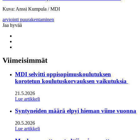
Kuva: Anssi Kumpula / MDI
arviointi
puurakentaminen
Jaa hyvää
Share
to:
Share
facebook
to:
Share
linkedin
to:
twitter
Viimeisimmät
MDI selvitti oppisopimuskoulutuksen
korotetun koulutuskorvauksen vaikutuksia
21.5.2026
Lue artikkeli
Syntyneiden määrä elpyi hieman viime vuonna
20.5.2026
Lue artikkeli