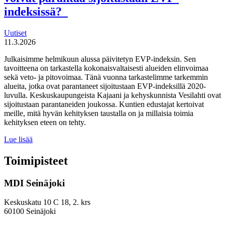
indeksissä?
Uutiset
11.3.2026
Julkaisimme helmikuun alussa päivitetyn EVP-indeksin. Sen
tavoitteena on tarkastella kokonaisvaltaisesti alueiden elinvoimaa
sekä veto- ja pitovoimaa. Tänä vuonna tarkastelimme tarkemmin
alueita, jotka ovat parantaneet sijoitustaan EVP-indeksillä 2020-
luvulla. Keskuskaupungeista Kajaani ja kehyskunnista Vesilahti ovat
sijoitustaan parantaneiden joukossa. Kuntien edustajat kertoivat
meille, mitä hyvän kehityksen taustalla on ja millaisia toimia
kehityksen eteen on tehty.
Miten
Lue lisää
keskuskaupungit
ja
Toimipisteet
kehyskunnat
voivat
MDI Seinäjoki
parantaa
sijoitustaan
EVP-
Keskuskatu 10 C 18, 2. krs
indeksissä?
60100 Seinäjoki