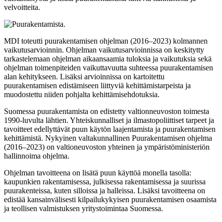
velvoitteita.
MDI toteutti puurakentamisen ohjelman (2016–2023) kolmannen
vaikutusarvioinnin. Ohjelman vaikutusarvioinnissa on keskitytty
tarkastelemaan ohjelman aikaansaamia tuloksia ja vaikutuksia sekä
ohjelman toimenpiteiden vaikuttavuutta suhteessa puurakentamisen
alan kehitykseen. Lisäksi arvioinnissa on kartoitettu
puurakentamisen edistämiseen liittyviä kehittämistarpeista ja
muodostettu niiden pohjalta kehittämisehdotuksia.
Suomessa puurakentamista on edistetty valtionneuvoston toimesta
1990-luvulta lähtien. Yhteiskunnalliset ja ilmastopoliittiset tarpeet ja
tavoitteet edellyttävät puun käytön laajentamista ja puurakentamisen
kehittämistä. Nykyinen valtakunnallinen Puurakentamisen ohjelma
(2016–2023) on valtioneuvoston yhteinen ja ympäristöministeriön
hallinnoima ohjelma.
Ohjelman tavoitteena on lisätä puun käyttöä monella tasolla:
kaupunkien rakentamisessa, julkisessa rakentamisessa ja suurissa
puurakenteissa, kuten silloissa ja halleissa. Lisäksi tavoitteena on
edistää kansainvälisesti kilpailukykyisen puurakentamisen osaamista
ja teollisen valmistuksen yritystoimintaa Suomessa.