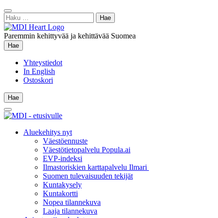
Siirry
Sulje
sisältöön
Haku:
hae
Paremmin kehittyvää ja kehittävää Suomea
Hae
Hae
Yhteystiedot
In English
Ostoskori
Hae
Hae
Main
Menu
Aluekehitys nyt
Väestöennuste
Väestötietopalvelu Popula.ai
EVP-indeksi
Ilmastoriskien karttapalvelu Ilmari
Suomen tulevaisuuden tekijät
Kuntakysely
Kuntakortti
Nopea tilannekuva
Laaja tilannekuva