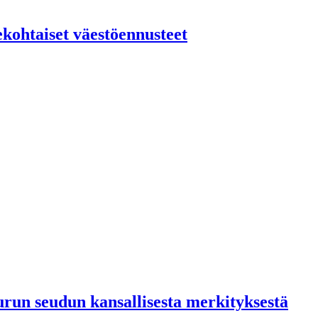
kohtaiset väestöennusteet
run seudun kansallisesta merkityksestä