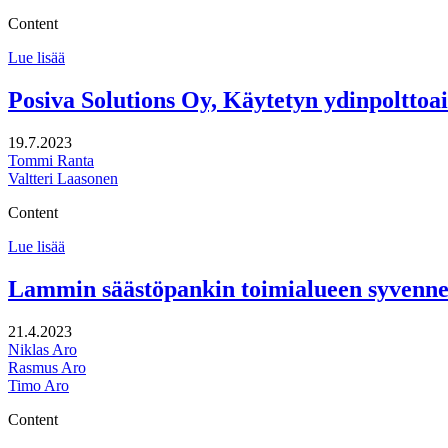
Content
Seinäjoen
Lue lisää
Työterveys
Oy:n
Posiva Solutions Oy, Käytetyn ydinpolttoai
strategiaprosessi
19.7.2023
Tommi Ranta
Valtteri Laasonen
Content
Posiva
Lue lisää
Solutions
Oy,
Lammin säästöpankin toimialueen syvennett
Käytetyn
ydinpolttoaineen
21.4.2023
loppusijoitushankkeen
Niklas Aro
aluetaloudelliset
Rasmus Aro
vaikutukset
Timo Aro
Content