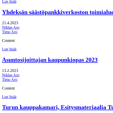
Lammin
Lue lisää
säästöpankin
toimialueen
Yhdeksän säästöpankkiverkoston toimialue
syvennetty
tilasto-
21.4.2023
analyysi
Niklas Aro
Timo Aro
Content
Yhdeksän
Lue lisää
säästöpankkiverkoston
toimialuekohtaiset
Asuntosijoittajan kaupunkiopas 2023
väestöennusteet
13.2.2023
Niklas Aro
Timo Aro
Content
Asuntosijoittajan
Lue lisää
kaupunkiopas
2023
Turun kauppakamari, Esitysmateriaalia Tu