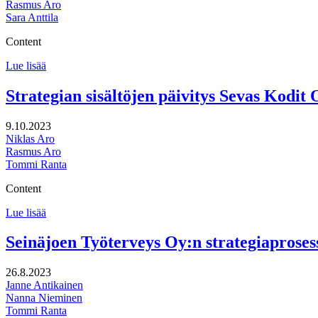
Rasmus Aro
Sara Anttila
Content
Bildningsdirektörsdagen
Lue lisää
/
Sivistysjohtajien
Strategian sisältöjen päivitys Sevas Kodit 
päivä
9.10.2023
Niklas Aro
Rasmus Aro
Tommi Ranta
Content
Strategian
Lue lisää
sisältöjen
päivitys
Seinäjoen Työterveys Oy:n strategiaproses
Sevas
Kodit
26.8.2023
Oy:lle
Janne Antikainen
Nanna Nieminen
Tommi Ranta