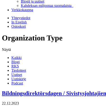
Blogit ja uutiset
Kahdeksan miljoonaa suomalaista
Verkkokauppa
Yhteystiedot
In English
Ostoskori
Organization Type
Näytä
Kaikki
Blogi
RKS
Tiedotteet
Uutiset
Uutiskirje
Podcast
Bildningsdirektörsdagen / Sivistysjohtajie
22.12.2023