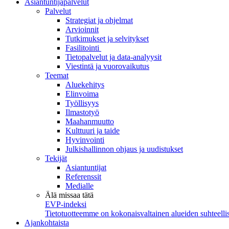
Asiantuntijapalvelut
Palvelut
Strategiat ja ohjelmat
Arvioinnit
Tutkimukset ja selvitykset
Fasilitointi
Tietopalvelut ja data-analyysit
Viestintä ja vuorovaikutus
Teemat
Aluekehitys
Elinvoima
Työllisyys
Ilmastotyö
Maahanmuutto
Kulttuuri ja taide
Hyvinvointi
Julkishallinnon ohjaus ja uudistukset
Tekijät
Asiantuntijat
Referenssit
Medialle
Älä missaa tätä
EVP-indeksi
Tietotuotteemme on kokonaisvaltainen alueiden suhteellis
Ajankohtaista