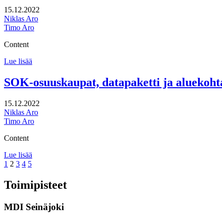
15.12.2022
Niklas Aro
Timo Aro
Content
Turun
Lue lisää
kauppakamari,
Esitysmateriaalia
SOK-osuuskaupat, datapaketti ja aluekohta
Turun
seudun
15.12.2022
kansallisesta
Niklas Aro
merkityksestä
Timo Aro
Content
SOK-
Lue lisää
Page
Page
Page
Page
Page
osuuskaupat,
1
2
3
4
5
datapaketti
ja
Toimipisteet
aluekohtaiset
väestöennusteet
MDI Seinäjoki