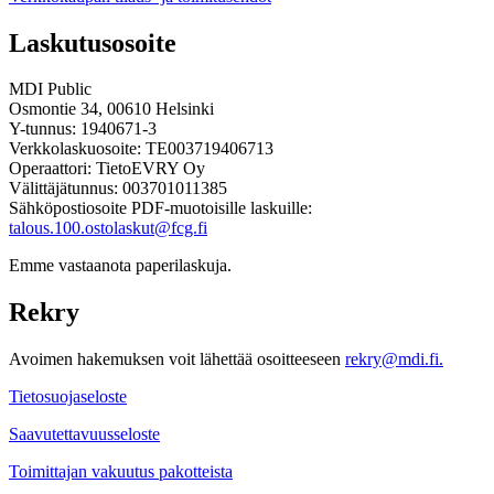
Laskutusosoite
MDI Public
Osmontie 34, 00610 Helsinki
Y-tunnus: 1940671-3
Verkkolaskuosoite: TE003719406713
Operaattori: TietoEVRY Oy
Välittäjätunnus: 003701011385
Sähköpostiosoite PDF-muotoisille laskuille:
talous.100.ostolaskut@fcg.fi
Emme vastaanota paperilaskuja.
Rekry
Avoimen hakemuksen voit lähettää osoitteeseen
rekry@mdi.fi.
Tietosuojaseloste
Saavutettavuusseloste
Toimittajan vakuutus pakotteista