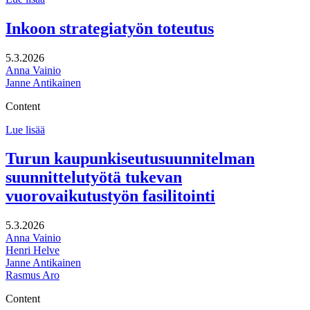
kuntastrategian
päivitys
Inkoon strategiatyön toteutus
5.3.2026
Anna Vainio
Janne Antikainen
Content
Inkoon
Lue lisää
strategiatyön
toteutus
Turun kaupunkiseutusuunnitelman
suunnittelutyötä tukevan
vuorovaikutustyön fasilitointi
5.3.2026
Anna Vainio
Henri Helve
Janne Antikainen
Rasmus Aro
Content