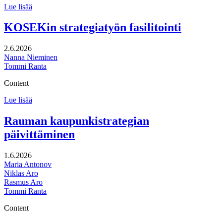
Vesien-
Lue lisää
ja
merenhoidon
KOSEKin strategiatyön fasilitointi
toimenpiteitä
koskevat
2.6.2026
työpajat
Nanna Nieminen
Tommi Ranta
Content
KOSEKin
Lue lisää
strategiatyön
fasilitointi
Rauman kaupunkistrategian
päivittäminen
1.6.2026
Maria Antonov
Niklas Aro
Rasmus Aro
Tommi Ranta
Content