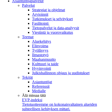
Asiantuntijapalvelut
Palvelut
Strategiat ja ohjelmat
Arvioinnit
Tutkimukset ja selvitykset
Fasilitointi
Tietopalvelut ja data-analyysit
Viestintä ja vuorovaikutus
Teemat
Aluekehitys
Elinvoima
Työllisyys
Ilmastotyö
Maahanmuutto
Kulttuuri ja taide
Hyvinvointi
Julkishallinnon ohjaus ja uudistukset
Tekijät
Asiantuntijat
Referenssit
Medialle
Älä missaa tätä
EVP-indeksi
Tietotuotteemme on kokonaisvaltainen alueiden
suhteellisen kehityksen mittari.