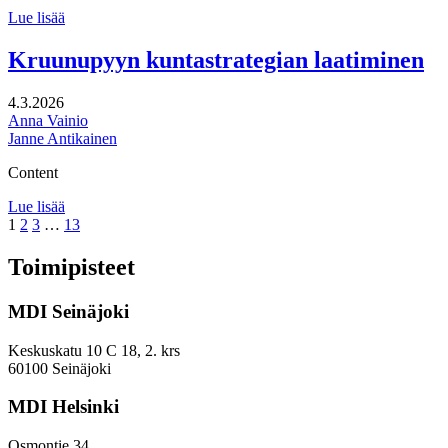
Turun
Lue lisää
kaupunkiseutusuunnitelman
suunnittelutyötä
Kruunupyyn kuntastrategian laatiminen
tukevan
vuorovaikutustyön
4.3.2026
fasilitointi
Anna Vainio
Janne Antikainen
Content
Kruunupyyn
Lue lisää
Page
Page
Page
Page
kuntastrategian
1
2
3
…
13
laatiminen
Toimipisteet
MDI Seinäjoki
Keskuskatu 10 C 18, 2. krs
60100 Seinäjoki
MDI Helsinki
Osmontie 34