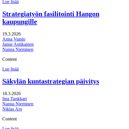
Rauman
Lue lisää
kaupunkistrategian
päivittäminen
Strategiatyön fasilitointi Hangon
kaupungille
19.3.2026
Anna Vainio
Janne Antikainen
Nanna Nieminen
Content
Strategiatyön
Lue lisää
fasilitointi
Hangon
Säkylän kuntastrategian päivitys
kaupungille
18.3.2026
Iina Tunkkari
Nanna Nieminen
Niklas Aro
Content
Säkylän
Lue lisää