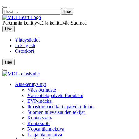
Siirry
Sulje
sisältöön
Haku:
hae
Paremmin kehittyvää ja kehittävää Suomea
Hae
Hae
Yhteystiedot
In English
Ostoskori
Hae
Hae
Main
Menu
Aluekehitys nyt
Väestöennuste
Väestötietopalvelu Popula.ai
EVP-indeksi
Ilmastoriskien karttapalvelu Ilmari
Suomen tulevaisuuden tekijät
Kuntakysely
Kuntakortti
Nopea tilannekuva
Laaja tilannekuva