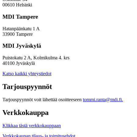
00610 Helsinki
MDI Tampere
Hatanpäänkatu 1 A
33900 Tampere
MDI Jyväskylä
Puistokatu 2 A, Kolmikulma 4. krs
40100 Jyväskylä
Katso kaikki yhteystiedot
Tarjouspyynnöt
Tarjouspyynnöt voit lähettää osoitteeseen
tommi.ranta@mdi.fi.
Verkkokauppa
Klikkaa tästä verkkokauppaan
Verkkokaupan tilaus- ja toimitusehdot