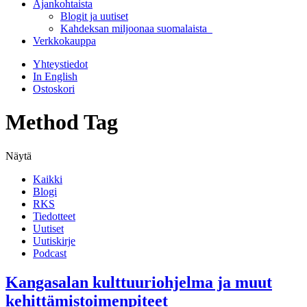
Ajankohtaista
Blogit ja uutiset
Kahdeksan miljoonaa suomalaista
Verkkokauppa
Yhteystiedot
In English
Ostoskori
Method Tag
Näytä
Kaikki
Blogi
RKS
Tiedotteet
Uutiset
Uutiskirje
Podcast
Kangasalan kulttuuriohjelma ja muut
kehittämistoimenpiteet