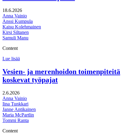
18.6.2026
Anna Vainio
Anssi Kumpula
Kaisu Kolehmainen
Kirsi Siltanen
Samuli Manu
Content
Kangasalan
Lue lisää
kulttuuriohjelma
ja
Vesien- ja merenhoidon toimenpiteitä
muut
koskevat työpajat
kehittämistoimenpiteet
2.6.2026
Anna Vainio
Iina Tunkkari
Janne Antikainen
Maria McPartlin
Tommi Ranta
Content