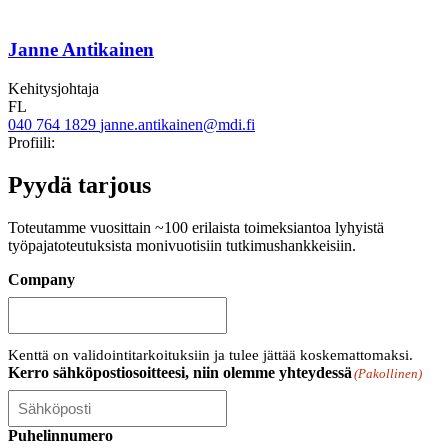
Janne Antikainen
Kehitysjohtaja
FL
040 764 1829
janne.antikainen@mdi.fi
Twitter
LinkedIn
Profiili:
Pyydä tarjous
Toteutamme vuosittain ~100 erilaista toimeksiantoa lyhyistä
työpajatoteutuksista monivuotisiin tutkimushankkeisiin.
Company
Kenttä on validointitarkoituksiin ja tulee jättää koskemattomaksi.
Kerro sähköpostiosoitteesi, niin olemme yhteydessä
(Pakollinen)
Puhelinnumero