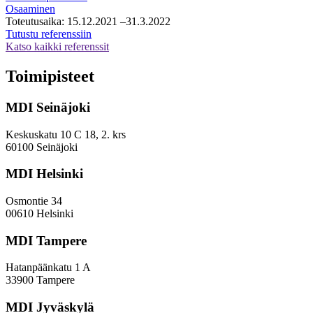
Osaaminen
Toteutusaika:
15.12.2021
–31.3.2022
Osake-
Tutustu referenssiin
toiminnan
Katso kaikki referenssit
selvitys-
ja
Toimipisteet
arviointityö
MDI Seinäjoki
Keskuskatu 10 C 18, 2. krs
60100 Seinäjoki
MDI Helsinki
Osmontie 34
00610 Helsinki
MDI Tampere
Hatanpäänkatu 1 A
33900 Tampere
MDI Jyväskylä