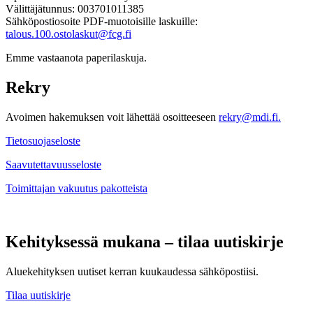
Välittäjätunnus: 003701011385
Sähköpostiosoite PDF-muotoisille laskuille:
talous.100.ostolaskut@fcg.fi
Emme vastaanota paperilaskuja.
Rekry
Avoimen hakemuksen voit lähettää osoitteeseen
rekry@mdi.fi.
Tietosuojaseloste
Saavutettavuusseloste
Toimittajan vakuutus pakotteista
Kehityksessä mukana – tilaa uutiskirje
Aluekehityksen uutiset kerran kuukaudessa sähköpostiisi.
Tilaa uutiskirje