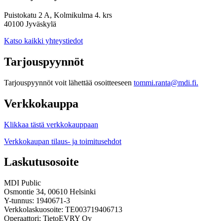
Puistokatu 2 A, Kolmikulma 4. krs
40100 Jyväskylä
Katso kaikki yhteystiedot
Tarjouspyynnöt
Tarjouspyynnöt voit lähettää osoitteeseen
tommi.ranta@mdi.fi.
Verkkokauppa
Klikkaa tästä verkkokauppaan
Verkkokaupan tilaus- ja toimitusehdot
Laskutusosoite
MDI Public
Osmontie 34, 00610 Helsinki
Y-tunnus: 1940671-3
Verkkolaskuosoite: TE003719406713
Operaattori: TietoEVRY Oy