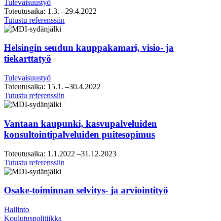
Tulevaisuustyö
Toteutusaika:
1.3.
–29.4.2022
Raahen
Tutustu referenssiin
strategiasparraus
Helsingin seudun kauppakamari, visio- ja
tiekarttatyö
Tulevaisuustyö
Toteutusaika:
15.1.
–30.4.2022
Helsingin
Tutustu referenssiin
seudun
kauppakamari,
visio-
Vantaan kaupunki, kasvupalveluiden
ja
konsultointipalveluiden puitesopimus
tiekarttatyö
Toteutusaika:
1.1.2022
–31.12.2023
Vantaan
Tutustu referenssiin
kaupunki,
kasvupalveluiden
konsultointipalveluiden
Osake-toiminnan selvitys- ja arviointityö
puitesopimus
Hallinto
Koulutuspolitiikka