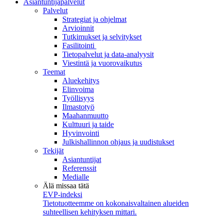
Asiantuntijapalvelut
Palvelut
Strategiat ja ohjelmat
Arvioinnit
Tutkimukset ja selvitykset
Fasilitointi
Tietopalvelut ja data-analyysit
Viestintä ja vuorovaikutus
Teemat
Aluekehitys
Elinvoima
Työllisyys
Ilmastotyö
Maahanmuutto
Kulttuuri ja taide
Hyvinvointi
Julkishallinnon ohjaus ja uudistukset
Tekijät
Asiantuntijat
Referenssit
Medialle
Älä missaa tätä
EVP-indeksi
Tietotuotteemme on kokonaisvaltainen alueiden
suhteellisen kehityksen mittari.