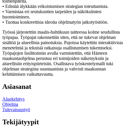
toimenpiteitä.
• Edistää älykkään erikoistumisen strategian toteuttamista.
• Varmistaa eri seutukuntien tarpeiden ja näkökulmien
huomioiminen.
• Tuottaa konkreettisia ideoita ohjelmatyön jatkotyöstöön.
Työssä järjestettiin maalis-huhtikuun taitteessa kolme seudullista
työpajaa. Työpajat rakennettiin siten, että ne tukevat ohjelman
sisältöä ja alueellisia painotuksia. Pajoissa käytettiin interaktiivisia
menetelmiä ja teknisiä ratkaisuja osallistumisen tukemiseksi.
Työpajojen fasilitoinnin avulla varmistettiin, että Hämeen
maakuntaohjelma perustuu eri toimijoiden näkemyksiin ja
alueellisiin erityispiirteisiin. Osallistava työskentelymalli tuki
ohjelman strategista suuntaamista ja vahvisti maakunnan
kehittämisen vaikuttavuutta.
Asiasanat
Aluekehitys
Ohjelma
Tulevaisuustyö
Tekijätyypit