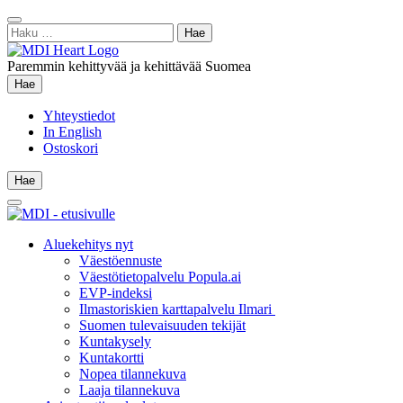
Siirry
Sulje
sisältöön
Haku:
hae
Paremmin kehittyvää ja kehittävää Suomea
Hae
Hae
Yhteystiedot
In English
Ostoskori
Hae
Hae
Main
Menu
Aluekehitys nyt
Väestöennuste
Väestötietopalvelu Popula.ai
EVP-indeksi
Ilmastoriskien karttapalvelu Ilmari
Suomen tulevaisuuden tekijät
Kuntakysely
Kuntakortti
Nopea tilannekuva
Laaja tilannekuva