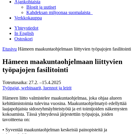
Ajankohtaista
Blogit ja uutiset
Kahdeksan miljoonaa suomalaista
Verkkokauppa
Yhteystiedot
In English
Ostoskori
Etusivu
Hämeen maakuntaohjelmaan liittyvien työpajojen fasilitointi
Hämeen maakuntaohjelmaan liittyvien
työpajojen fasilitointi
Toteutusaika:
27.2.
–15.4.2025
Työpajat, webinaarit, luennot ja leirit
Hämeen liitto valmistelee maakuntaohjelmaa, joka ohjaa alueen
kehittämistoimia tulevina vuosina. Maakuntaohjelmatyö edellyttää
laajapohjaista sidosryhmäyhteistyötä ja eri toimijoiden näkemysten
kokoamista. Tässä yhteydessä järjestettiin työpajoja, joiden
tavoitteena on:
• Syventää maakuntaohjelman keskeisiä painopisteitä ja