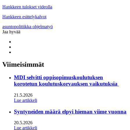
Hankkeen tulokset videolla
Hankkeen esittelykalvot
asuntopolitiikka
ohjelmatyö
Jaa hyvää
Share
to:
Share
facebook
to:
Share
linkedin
to:
twitter
Viimeisimmät
MDI selvitti oppisopimuskoulutuksen
korotetun koulutuskorvauksen vaikutuksia
21.5.2026
Lue artikkeli
Syntyneiden määrä elpyi hieman viime vuonna
20.5.2026
Lue artikkeli