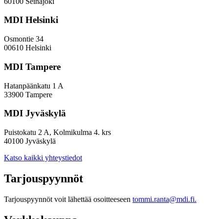
indeksissä?
60100 Seinäjoki
MDI Helsinki
Osmontie 34
00610 Helsinki
MDI Tampere
Hatanpäänkatu 1 A
33900 Tampere
MDI Jyväskylä
Puistokatu 2 A, Kolmikulma 4. krs
40100 Jyväskylä
Katso kaikki yhteystiedot
Tarjouspyynnöt
Tarjouspyynnöt voit lähettää osoitteeseen
tommi.ranta@mdi.fi.