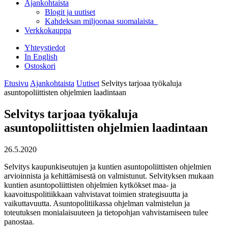
Ajankohtaista
Blogit ja uutiset
Kahdeksan miljoonaa suomalaista
Verkkokauppa
Yhteystiedot
In English
Ostoskori
Etusivu
Ajankohtaista
Uutiset
Selvitys tarjoaa työkaluja
asuntopoliittisten ohjelmien laadintaan
Selvitys tarjoaa työkaluja
asuntopoliittisten ohjelmien laadintaan
26.5.2020
Selvitys kaupunkiseutujen ja kuntien asuntopoliittisten ohjelmien
arvioinnista ja kehittämisestä on valmistunut. Selvityksen mukaan
kuntien asuntopoliittisten ohjelmien kytkökset maa- ja
kaavoituspolitiikkaan vahvistavat toimien strategisuutta ja
vaikuttavuutta. Asuntopolitiikassa ohjelman valmistelun ja
toteutuksen monialaisuuteen ja tietopohjan vahvistamiseen tulee
panostaa.