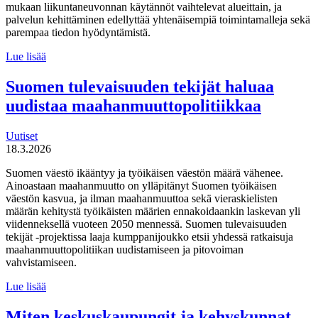
mukaan liikuntaneuvonnan käytännöt vaihtelevat alueittain, ja
palvelun kehittäminen edellyttää yhtenäisempiä toimintamalleja sekä
parempaa tiedon hyödyntämistä.
MDI
Lue lisää
toteutti selvityksen
liikuntaneuvontapalvelun
Suomen tulevaisuuden tekijät haluaa
kirjaamisen,
uudistaa maahanmuuttopolitiikkaa
lähettämisen
ja
seurannan
Uutiset
käytännöistä
18.3.2026
Suomen väestö ikääntyy ja työikäisen väestön määrä vähenee.
Ainoastaan maahanmuutto on ylläpitänyt Suomen työikäisen
väestön kasvua, ja ilman maahanmuuttoa sekä vieraskielisten
määrän kehitystä työikäisten määrien ennakoidaankin laskevan yli
viidenneksellä vuoteen 2050 mennessä. Suomen tulevaisuuden
tekijät -projektissa laaja kumppanijoukko etsii yhdessä ratkaisuja
maahanmuuttopolitiikan uudistamiseen ja pitovoiman
vahvistamiseen.
Suomen
Lue lisää
tulevaisuuden
tekijät haluaa
Miten keskuskaupungit ja kehyskunnat