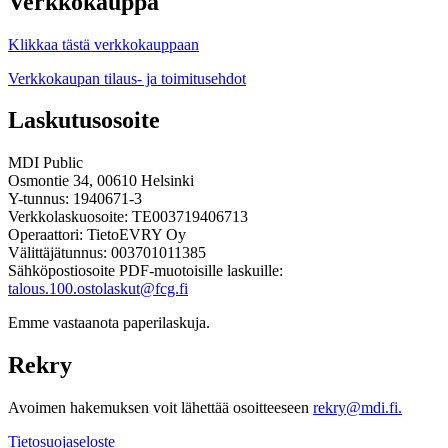
Verkkokauppa
Klikkaa tästä verkkokauppaan
Verkkokaupan tilaus- ja toimitusehdot
Laskutusosoite
MDI Public
Osmontie 34, 00610 Helsinki
Y-tunnus: 1940671-3
Verkkolaskuosoite: TE003719406713
Operaattori: TietoEVRY Oy
Välittäjätunnus: 003701011385
Sähköpostiosoite PDF-muotoisille laskuille:
talous.100.ostolaskut@fcg.fi
Emme vastaanota paperilaskuja.
Rekry
Avoimen hakemuksen voit lähettää osoitteeseen
rekry@mdi.fi.
Tietosuojaseloste