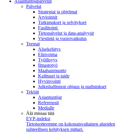
Asiantuntijapalvelut
Palvelut
Strategiat ja ohjelmat
Arvioinnit
Tutkimukset ja selvitykset
Fasilitointi
Tietopalvelut ja data-analyysit
Viestintä ja vuorovaikutus
Teemat
Aluekehitys
Elinvoima
Työllisyys
Ilmastotyö
Maahanmuutto
Kulttuuri ja taide
Hyvinvointi
Julkishallinnon ohjaus ja uudistukset
Tekijät
Asiantuntijat
Referenssit
Medialle
Älä missaa tätä
EVP-indeksi
Tietotuotteemme on kokonaisvaltainen alueiden
suhteellisen kehityksen mittari.