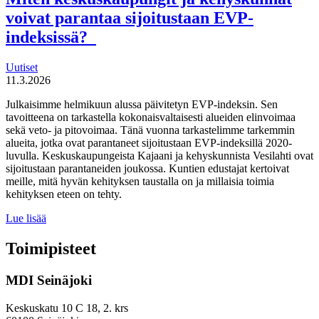
uudistaa
voivat parantaa sijoitustaan EVP-
maahanmuuttopolitiikkaa
indeksissä?
Uutiset
11.3.2026
Julkaisimme helmikuun alussa päivitetyn EVP-indeksin. Sen
tavoitteena on tarkastella kokonaisvaltaisesti alueiden elinvoimaa
sekä veto- ja pitovoimaa. Tänä vuonna tarkastelimme tarkemmin
alueita, jotka ovat parantaneet sijoitustaan EVP-indeksillä 2020-
luvulla. Keskuskaupungeista Kajaani ja kehyskunnista Vesilahti ovat
sijoitustaan parantaneiden joukossa. Kuntien edustajat kertoivat
meille, mitä hyvän kehityksen taustalla on ja millaisia toimia
kehityksen eteen on tehty.
Miten
Lue lisää
keskuskaupungit
ja
Toimipisteet
kehyskunnat
voivat
MDI Seinäjoki
parantaa
sijoitustaan
EVP-
Keskuskatu 10 C 18, 2. krs