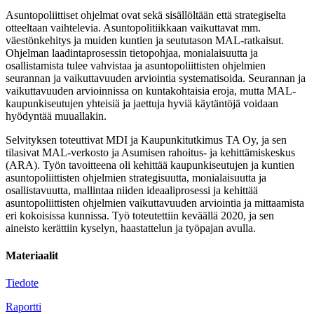
Asuntopoliittiset ohjelmat ovat sekä sisällöltään että strategiselta
otteeltaan vaihtelevia. Asuntopolitiikkaan vaikuttavat mm.
väestönkehitys ja muiden kuntien ja seututason MAL-ratkaisut.
Ohjelman laadintaprosessin tietopohjaa, monialaisuutta ja
osallistamista tulee vahvistaa ja asuntopoliittisten ohjelmien
seurannan ja vaikuttavuuden arviointia systematisoida. Seurannan ja
vaikuttavuuden arvioinnissa on kuntakohtaisia eroja, mutta MAL-
kaupunkiseutujen yhteisiä ja jaettuja hyviä käytäntöjä voidaan
hyödyntää muuallakin.
Selvityksen toteuttivat MDI ja Kaupunkitutkimus TA Oy, ja sen
tilasivat MAL-verkosto ja Asumisen rahoitus- ja kehittämiskeskus
(ARA). Työn tavoitteena oli kehittää kaupunkiseutujen ja kuntien
asuntopoliittisten ohjelmien strategisuutta, monialaisuutta ja
osallistavuutta, mallintaa niiden ideaaliprosessi ja kehittää
asuntopoliittisten ohjelmien vaikuttavuuden arviointia ja mittaamista
eri kokoisissa kunnissa. Työ toteutettiin keväällä 2020, ja sen
aineisto kerättiin kyselyn, haastattelun ja työpajan avulla.
Materiaalit
Tiedote
Raportti