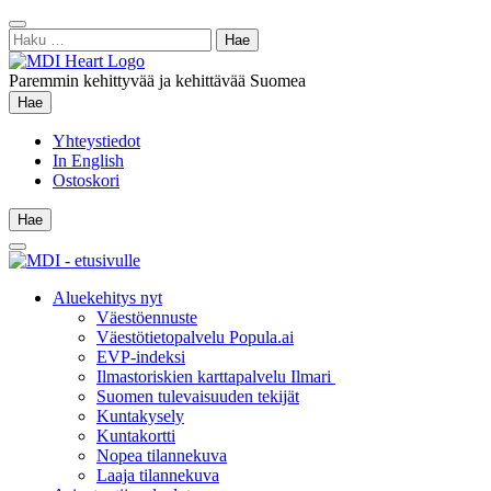
Siirry
Sulje
sisältöön
Haku:
hae
Paremmin kehittyvää ja kehittävää Suomea
Hae
Hae
Yhteystiedot
In English
Ostoskori
Hae
Hae
Main
Menu
Aluekehitys nyt
Väestöennuste
Väestötietopalvelu Popula.ai
EVP-indeksi
Ilmastoriskien karttapalvelu Ilmari
Suomen tulevaisuuden tekijät
Kuntakysely
Kuntakortti
Nopea tilannekuva
Laaja tilannekuva