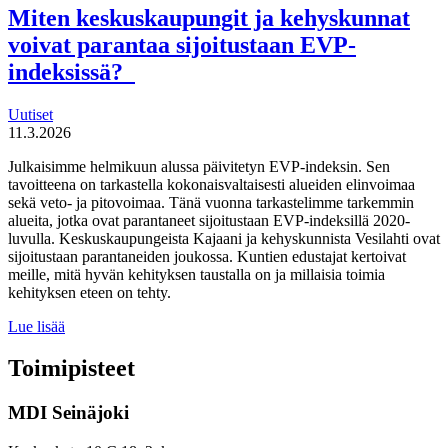
tekijät haluaa
Miten keskuskaupungit ja kehyskunnat
uudistaa
voivat parantaa sijoitustaan EVP-
maahanmuuttopolitiikkaa
indeksissä?
Uutiset
11.3.2026
Julkaisimme helmikuun alussa päivitetyn EVP-indeksin. Sen
tavoitteena on tarkastella kokonaisvaltaisesti alueiden elinvoimaa
sekä veto- ja pitovoimaa. Tänä vuonna tarkastelimme tarkemmin
alueita, jotka ovat parantaneet sijoitustaan EVP-indeksillä 2020-
luvulla. Keskuskaupungeista Kajaani ja kehyskunnista Vesilahti ovat
sijoitustaan parantaneiden joukossa. Kuntien edustajat kertoivat
meille, mitä hyvän kehityksen taustalla on ja millaisia toimia
kehityksen eteen on tehty.
Miten
Lue lisää
keskuskaupungit
ja
Toimipisteet
kehyskunnat
voivat
MDI Seinäjoki
parantaa
sijoitustaan