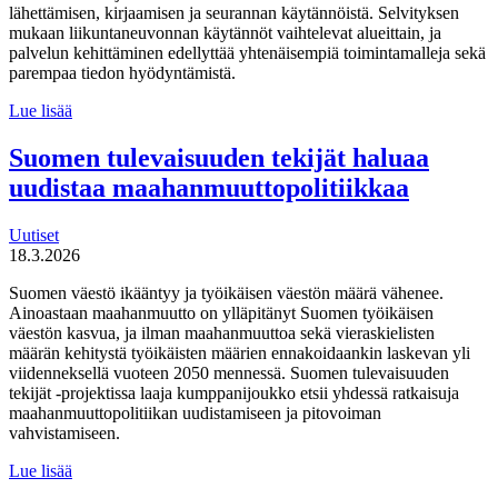
lähettämisen, kirjaamisen ja seurannan käytännöistä. Selvityksen
mukaan liikuntaneuvonnan käytännöt vaihtelevat alueittain, ja
palvelun kehittäminen edellyttää yhtenäisempiä toimintamalleja sekä
parempaa tiedon hyödyntämistä.
MDI
Lue lisää
toteutti selvityksen
liikuntaneuvontapalvelun
Suomen tulevaisuuden tekijät haluaa
kirjaamisen,
uudistaa maahanmuuttopolitiikkaa
lähettämisen
ja
seurannan
Uutiset
käytännöistä
18.3.2026
Suomen väestö ikääntyy ja työikäisen väestön määrä vähenee.
Ainoastaan maahanmuutto on ylläpitänyt Suomen työikäisen
väestön kasvua, ja ilman maahanmuuttoa sekä vieraskielisten
määrän kehitystä työikäisten määrien ennakoidaankin laskevan yli
viidenneksellä vuoteen 2050 mennessä. Suomen tulevaisuuden
tekijät -projektissa laaja kumppanijoukko etsii yhdessä ratkaisuja
maahanmuuttopolitiikan uudistamiseen ja pitovoiman
vahvistamiseen.
Suomen
Lue lisää
tulevaisuuden