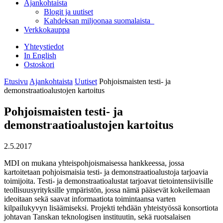
Ajankohtaista
Blogit ja uutiset
Kahdeksan miljoonaa suomalaista
Verkkokauppa
Yhteystiedot
In English
Ostoskori
Etusivu
Ajankohtaista
Uutiset
Pohjoismaisten testi- ja
demonstraatioalustojen kartoitus
Pohjoismaisten testi- ja
demonstraatioalustojen kartoitus
2.5.2017
MDI on mukana yhteispohjoismaisessa hankkeessa, jossa
kartoitetaan pohjoismaisia testi- ja demonstraatioalustoja tarjoavia
toimijoita. Testi- ja demonstraatioalustat tarjoavat tietointensiivisille
teollisuusyrityksille ympäristön, jossa nämä pääsevät kokeilemaan
ideoitaan sekä saavat informaatiota toimintaansa varten
kilpailukyvyn lisäämiseksi. Projekti tehdään yhteistyössä konsortiota
johtavan Tanskan teknologisen instituutin, sekä ruotsalaisen