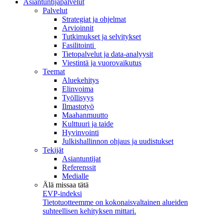
Asiantuntijapalvelut
Palvelut
Strategiat ja ohjelmat
Arvioinnit
Tutkimukset ja selvitykset
Fasilitointi
Tietopalvelut ja data-analyysit
Viestintä ja vuorovaikutus
Teemat
Aluekehitys
Elinvoima
Työllisyys
Ilmastotyö
Maahanmuutto
Kulttuuri ja taide
Hyvinvointi
Julkishallinnon ohjaus ja uudistukset
Tekijät
Asiantuntijat
Referenssit
Medialle
Älä missaa tätä
EVP-indeksi
Tietotuotteemme on kokonaisvaltainen alueiden
suhteellisen kehityksen mittari.