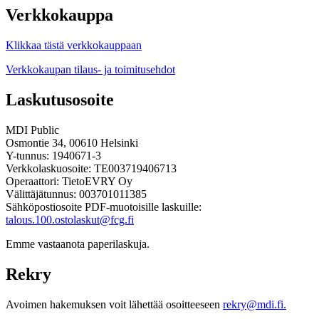
Verkkokauppa
Klikkaa tästä verkkokauppaan
Verkkokaupan tilaus- ja toimitusehdot
Laskutusosoite
MDI Public
Osmontie 34, 00610 Helsinki
Y-tunnus: 1940671-3
Verkkolaskuosoite: TE003719406713
Operaattori: TietoEVRY Oy
Välittäjätunnus: 003701011385
Sähköpostiosoite PDF-muotoisille laskuille:
talous.100.ostolaskut@fcg.fi
Emme vastaanota paperilaskuja.
Rekry
Avoimen hakemuksen voit lähettää osoitteeseen
rekry@mdi.fi.