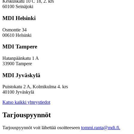
EVP-
Keskuskatu 10 C 18, 2. krs
indeksissä?
60100 Seinäjoki
MDI Helsinki
Osmontie 34
00610 Helsinki
MDI Tampere
Hatanpäänkatu 1 A
33900 Tampere
MDI Jyväskylä
Puistokatu 2 A, Kolmikulma 4. krs
40100 Jyväskylä
Katso kaikki yhteystiedot
Tarjouspyynnöt
Tarjouspyynnöt voit lähettää osoitteeseen
tommi.ranta@mdi.fi.