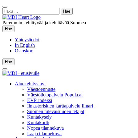
Siirry
Sulje
sisältöön
Haku:
hae
Paremmin kehittyvää ja kehittävää Suomea
Hae
Hae
Yhteystiedot
In English
Ostoskori
Hae
Hae
Main
Menu
Aluekehitys nyt
Väestöennuste
Väestötietopalvelu Popula.ai
EVP-indeksi
Ilmastoriskien karttapalvelu Ilmari
Suomen tulevaisuuden tekijät
Kuntakysely
Kuntakortti
Nopea tilannekuva
Laaja tilannekuva