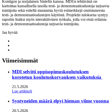
Kontigon ja norjalaisen Sintefin kanssa. MDI:n tehtävänä on
kartoittaa kansallisella tasolla testi- ja demonstraatioalustoja tarjoavia
toimijoita sekä esitellä muutamia hyviä esimerkkejä onnistuneesta
testi- ja demonstraatioalustojen käytöstä. Projektin tuloksena syntyy
raportin lisäksi myös interaktiivinen työkalu, jolla voi etsiä erilaisia
testi- ja demonstraatioalustoja tarjoavia toimijoita.
Jaa hyvää
Share
to:
Share
facebook
to:
Share
linkedin
to:
twitter
Viimeisimmät
MDI selvitti oppisopimuskoulutuksen
korotetun koulutuskorvauksen vaikutuksia
21.5.2026
Lue artikkeli
Syntyneiden määrä elpyi hieman viime vuonna
20.5.2026