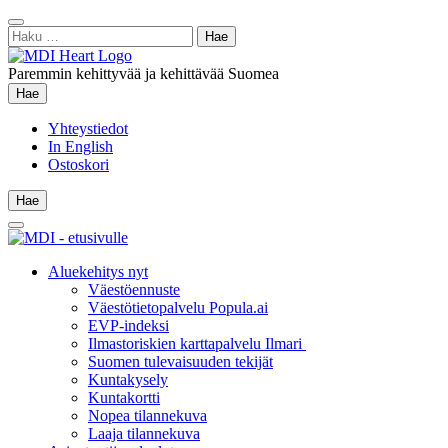
Siirry
Sulje
sisältöön
Haku:
hae
Paremmin kehittyvää ja kehittävää Suomea
Hae
Hae
Yhteystiedot
In English
Ostoskori
Hae
Hae
Main
Menu
Aluekehitys nyt
Väestöennuste
Väestötietopalvelu Popula.ai
EVP-indeksi
Ilmastoriskien karttapalvelu Ilmari
Suomen tulevaisuuden tekijät
Kuntakysely
Kuntakortti
Nopea tilannekuva
Laaja tilannekuva