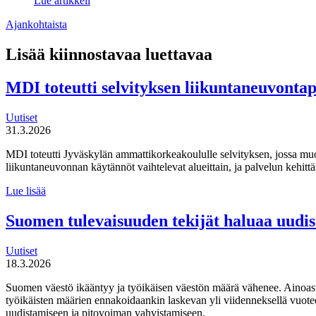
Lue artikkeli
Ajankohtaista
Lisää kiinnostavaa luettavaa
MDI toteutti selvityksen liikuntaneuvonta
Uutiset
31.3.2026
MDI toteutti Jyväskylän ammattikorkeakoululle selvityksen, jossa mu
liikuntaneuvonnan käytännöt vaihtelevat alueittain, ja palvelun kehi
MDI
Lue lisää
toteutti selvityksen
liikuntaneuvontapalvelun
Suomen tulevaisuuden tekijät haluaa uudi
kirjaamisen,
lähettämisen
Uutiset
ja
18.3.2026
seurannan
käytännöistä
Suomen väestö ikääntyy ja työikäisen väestön määrä vähenee. Ainoas
työikäisten määrien ennakoidaankin laskevan yli viidenneksellä vuot
uudistamiseen ja pitovoiman vahvistamiseen.