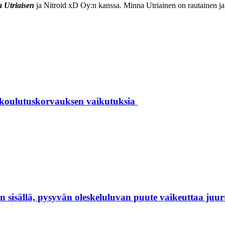
 Utriaisen
ja Nitroid xD Oy:n kanssa. Minna Utriainen on rautainen ja r
 koulutuskorvauksen vaikutuksia
isällä, pysyvän oleskeluluvan puute vaikeuttaa juur