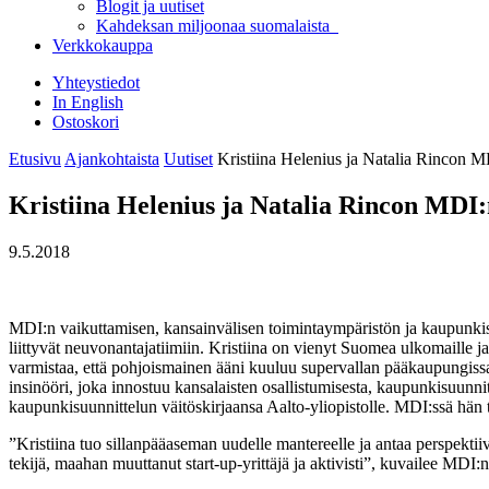
Blogit ja uutiset
Kahdeksan miljoonaa suomalaista
Verkkokauppa
Yhteystiedot
In English
Ostoskori
Etusivu
Ajankohtaista
Uutiset
Kristiina Helenius ja Natalia Rincon 
Kristiina Helenius ja Natalia Rincon MDI
9.5.2018
MDI:n vaikuttamisen, kansainvälisen toimintaympäristön ja kaupunki
liittyvät neuvonantajatiimiin. Kristiina on vienyt Suomea ulkomaill
varmistaa, että pohjoismainen ääni kuuluu supervallan pääkaupungissa
insinööri, joka innostuu kansalaisten osallistumisesta, kaupunkisuunni
kaupunkisuunnittelun väitöskirjaansa Aalto-yliopistolle. MDI:ssä hän
”Kristiina tuo sillanpääaseman uudelle mantereelle ja antaa perspekt
tekijä, maahan muuttanut start-up-yrittäjä ja aktivisti”, kuvailee MDI: