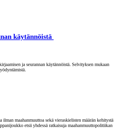
annan käytännöistä
 kirjaamisen ja seurannan käytännöistä. Selvityksen mukaan
hyödyntämistä.
a ilman maahanmuuttoa sekä vieraskielisten määrän kehitystä
ppanijoukko etsii yhdessä ratkaisuja maahanmuuttopolitiikan