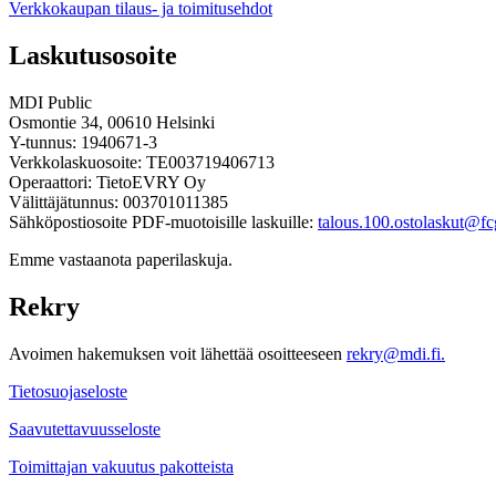
Verkkokaupan tilaus- ja toimitusehdot
Laskutusosoite
MDI Public
Osmontie 34, 00610 Helsinki
Y-tunnus: 1940671-3
Verkkolaskuosoite: TE003719406713
Operaattori: TietoEVRY Oy
Välittäjätunnus: 003701011385
Sähköpostiosoite PDF-muotoisille laskuille:
talous.100.ostolaskut@fcg
Emme vastaanota paperilaskuja.
Rekry
Avoimen hakemuksen voit lähettää osoitteeseen
rekry@mdi.fi.
Tietosuojaseloste
Saavutettavuusseloste
Toimittajan vakuutus pakotteista