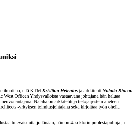
aniksi
me ilmoittaa, että KTM
Kristiina Helenius
ja arkkitehti
Natalia Rincon
c West Officen Yhdysvalloista vastaavana johtajana hän haluaa
uvonantajana. Natalia on arkkitehti ja tietojärjestelmätieteen
hitects -yrityksen toimitusjohtajana sekä kirjoittaa työn ohella
taa tulevaisuutta jo tänään, hän on 4. sektorin puolestapuhuja ja