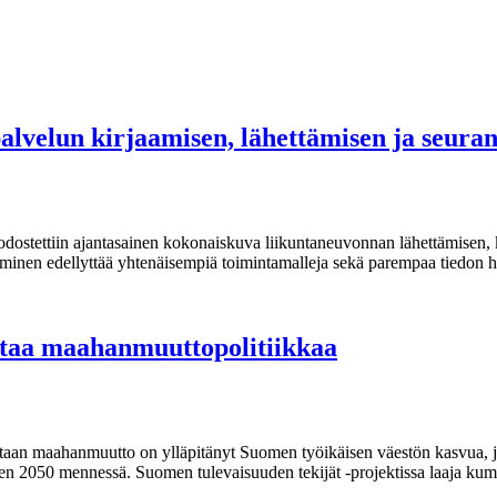
palvelun kirjaamisen, lähettämisen ja seur
odostettiin ajantasainen kokonaiskuva liikuntaneuvonnan lähettämisen,
ttäminen edellyttää yhtenäisempiä toimintamalleja sekä parempaa tiedon 
staa maahanmuuttopolitiikkaa
taan maahanmuutto on ylläpitänyt Suomen työikäisen väestön kasvua, j
een 2050 mennessä. Suomen tulevaisuuden tekijät -projektissa laaja kum