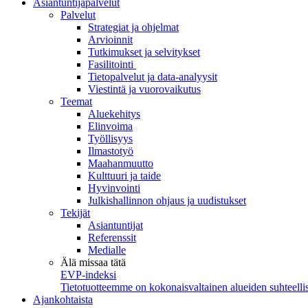
Asiantuntijapalvelut
Palvelut
Strategiat ja ohjelmat
Arvioinnit
Tutkimukset ja selvitykset
Fasilitointi
Tietopalvelut ja data-analyysit
Viestintä ja vuorovaikutus
Teemat
Aluekehitys
Elinvoima
Työllisyys
Ilmastotyö
Maahanmuutto
Kulttuuri ja taide
Hyvinvointi
Julkishallinnon ohjaus ja uudistukset
Tekijät
Asiantuntijat
Referenssit
Medialle
Älä missaa tätä
EVP-indeksi
Tietotuotteemme on kokonaisvaltainen alueiden suhteellis
Ajankohtaista