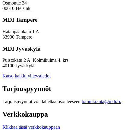
Osmontie 34
00610 Helsinki
MDI Tampere
Hatanpäänkatu 1 A
33900 Tampere
MDI Jyväskylä
Puistokatu 2 A, Kolmikulma 4. krs
40100 Jyväskylä
Katso kaikki yhteystiedot
Tarjouspyynnöt
Tarjouspyynnöt voit lähettää osoitteeseen
tommi.ranta@mdi.fi.
Verkkokauppa
Klikkaa tästä verkkokauppaan