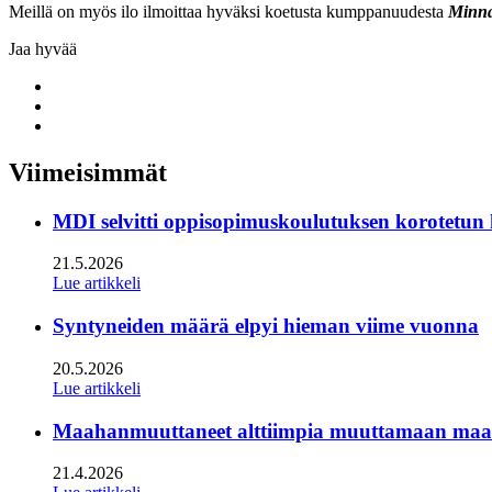
Meillä on myös ilo ilmoittaa hyväksi koetusta kumppanuudesta
Minna
Jaa hyvää
Share
to:
Share
facebook
to:
Share
linkedin
to:
twitter
Viimeisimmät
MDI selvitti oppisopimuskoulutuksen korotetun
21.5.2026
Lue artikkeli
Syntyneiden määrä elpyi hieman viime vuonna
20.5.2026
Lue artikkeli
Maahanmuuttaneet alttiimpia muuttamaan maan s
21.4.2026