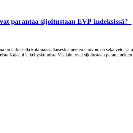
vat parantaa sijoitustaan EVP-indeksissä?
a on tarkastella kokonaisvaltaisesti alueiden elinvoimaa sekä veto- ja
sta Kajaani ja kehyskunnista Vesilahti ovat sijoitustaan parantaneiden