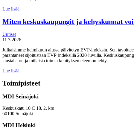
Suomen
Lue lisää
tulevaisuuden
tekijät haluaa
Miten keskuskaupungit ja kehyskunnat voi
uudistaa
maahanmuuttopolitiikkaa
Uutiset
11.3.2026
Julkaisimme helmikuun alussa päivitetyn EVP-indeksin. Sen tavoitteen
parantaneet sijoitustaan EVP-indeksillä 2020-luvulla. Keskuskaupungei
taustalla on ja millaisia toimia kehityksen eteen on tehty.
Miten
Lue lisää
keskuskaupungit
ja
Toimipisteet
kehyskunnat
voivat
MDI Seinäjoki
parantaa
sijoitustaan
EVP-
Keskuskatu 10 C 18, 2. krs
indeksissä?
60100 Seinäjoki
MDI Helsinki