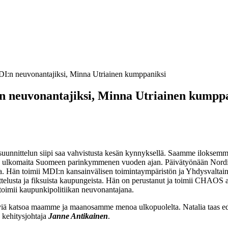
MDI:n neuvonantajiksi, Minna Utriainen kumppaniksi
:n neuvonantajiksi, Minna Utriainen kumpp
suunnittelun siipi saa vahvistusta kesän kynnyksellä. Saamme iloksem
e ja ulkomaita Suomeen parinkymmenen vuoden ajan. Päivätyönään Nordi
. Hän toimii MDI:n kansainvälisen toimintaympäristön ja Yhdysvaltain ne
ttelusta ja fiksuista kaupungeista. Hän on perustanut ja toimii CHAOS arc
 toimii kaupunkipolitiikan neuvonantajana.
iiviä katsoa maamme ja maanosamme menoa ulkopuolelta. Natalia taas edus
n kehitysjohtaja
Janne Antikainen
.