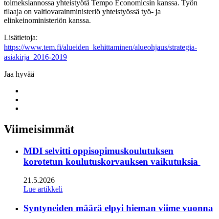
toimeksiannossa yhteistyötä Tempo Economicsin kanssa. Työn
tilaaja on valtiovarainministeriö yhteistyössä työ- ja
elinkeinoministeriön kanssa.
Lisätietoja:
https://www.tem.fi/alueiden_kehittaminen/alueohjaus/strategia-
asiakirja_2016-2019
Jaa hyvää
Share
to:
Share
facebook
to:
Share
linkedin
to:
twitter
Viimeisimmät
MDI selvitti oppisopimuskoulutuksen
korotetun koulutuskorvauksen vaikutuksia
21.5.2026
Lue artikkeli
Syntyneiden määrä elpyi hieman viime vuonna