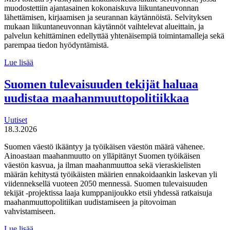
muodostettiin ajantasainen kokonaiskuva liikuntaneuvonnan
lähettämisen, kirjaamisen ja seurannan käytännöistä. Selvityksen
mukaan liikuntaneuvonnan käytännöt vaihtelevat alueittain, ja
palvelun kehittäminen edellyttää yhtenäisempiä toimintamalleja sekä
parempaa tiedon hyödyntämistä.
MDI
Lue lisää
toteutti selvityksen
liikuntaneuvontapalvelun
Suomen tulevaisuuden tekijät haluaa
kirjaamisen,
uudistaa maahanmuuttopolitiikkaa
lähettämisen
ja
seurannan
Uutiset
käytännöistä
18.3.2026
Suomen väestö ikääntyy ja työikäisen väestön määrä vähenee.
Ainoastaan maahanmuutto on ylläpitänyt Suomen työikäisen
väestön kasvua, ja ilman maahanmuuttoa sekä vieraskielisten
määrän kehitystä työikäisten määrien ennakoidaankin laskevan yli
viidenneksellä vuoteen 2050 mennessä. Suomen tulevaisuuden
tekijät -projektissa laaja kumppanijoukko etsii yhdessä ratkaisuja
maahanmuuttopolitiikan uudistamiseen ja pitovoiman
vahvistamiseen.
Suomen
Lue lisää