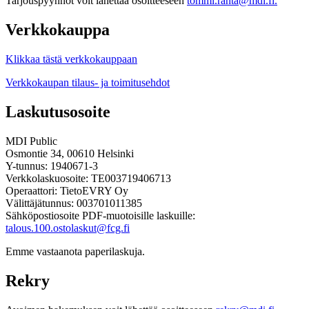
Tarjouspyynnöt voit lähettää osoitteeseen
tommi.ranta@mdi.fi.
Verkkokauppa
Klikkaa tästä verkkokauppaan
Verkkokaupan tilaus- ja toimitusehdot
Laskutusosoite
MDI Public
Osmontie 34, 00610 Helsinki
Y-tunnus: 1940671-3
Verkkolaskuosoite: TE003719406713
Operaattori: TietoEVRY Oy
Välittäjätunnus: 003701011385
Sähköpostiosoite PDF-muotoisille laskuille:
talous.100.ostolaskut@fcg.fi
Emme vastaanota paperilaskuja.
Rekry