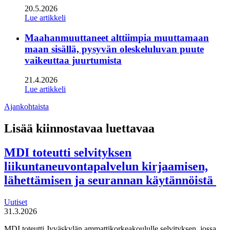
20.5.2026
Lue artikkeli
Maahanmuuttaneet alttiimpia muuttamaan
maan sisällä, pysyvän oleskeluluvan puute
vaikeuttaa juurtumista
21.4.2026
Lue artikkeli
Ajankohtaista
Lisää kiinnostavaa luettavaa
MDI toteutti selvityksen
liikuntaneuvontapalvelun kirjaamisen,
lähettämisen ja seurannan käytännöistä
Uutiset
31.3.2026
MDI toteutti Jyväskylän ammattikorkeakoululle selvityksen, jossa