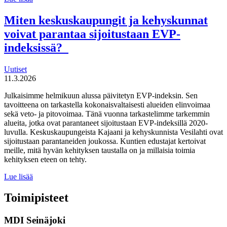
tulevaisuuden
tekijät haluaa
Miten keskuskaupungit ja kehyskunnat
uudistaa
voivat parantaa sijoitustaan EVP-
maahanmuuttopolitiikkaa
indeksissä?
Uutiset
11.3.2026
Julkaisimme helmikuun alussa päivitetyn EVP-indeksin. Sen
tavoitteena on tarkastella kokonaisvaltaisesti alueiden elinvoimaa
sekä veto- ja pitovoimaa. Tänä vuonna tarkastelimme tarkemmin
alueita, jotka ovat parantaneet sijoitustaan EVP-indeksillä 2020-
luvulla. Keskuskaupungeista Kajaani ja kehyskunnista Vesilahti ovat
sijoitustaan parantaneiden joukossa. Kuntien edustajat kertoivat
meille, mitä hyvän kehityksen taustalla on ja millaisia toimia
kehityksen eteen on tehty.
Miten
Lue lisää
keskuskaupungit
ja
Toimipisteet
kehyskunnat
voivat
MDI Seinäjoki
parantaa