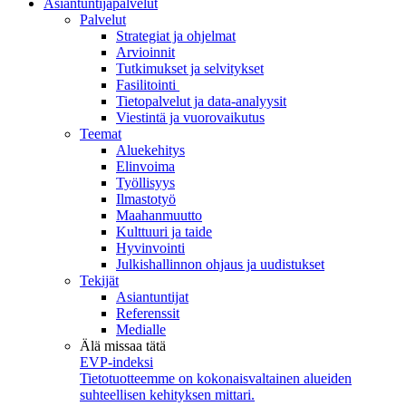
Asiantuntijapalvelut
Palvelut
Strategiat ja ohjelmat
Arvioinnit
Tutkimukset ja selvitykset
Fasilitointi
Tietopalvelut ja data-analyysit
Viestintä ja vuorovaikutus
Teemat
Aluekehitys
Elinvoima
Työllisyys
Ilmastotyö
Maahanmuutto
Kulttuuri ja taide
Hyvinvointi
Julkishallinnon ohjaus ja uudistukset
Tekijät
Asiantuntijat
Referenssit
Medialle
Älä missaa tätä
EVP-indeksi
Tietotuotteemme on kokonaisvaltainen alueiden
suhteellisen kehityksen mittari.