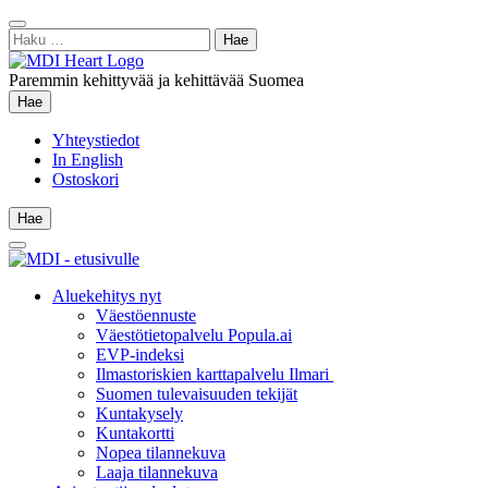
Siirry
Sulje
sisältöön
Haku:
hae
Paremmin kehittyvää ja kehittävää Suomea
Hae
Hae
Yhteystiedot
In English
Ostoskori
Hae
Hae
Main
Menu
Aluekehitys nyt
Väestöennuste
Väestötietopalvelu Popula.ai
EVP-indeksi
Ilmastoriskien karttapalvelu Ilmari
Suomen tulevaisuuden tekijät
Kuntakysely
Kuntakortti
Nopea tilannekuva
Laaja tilannekuva