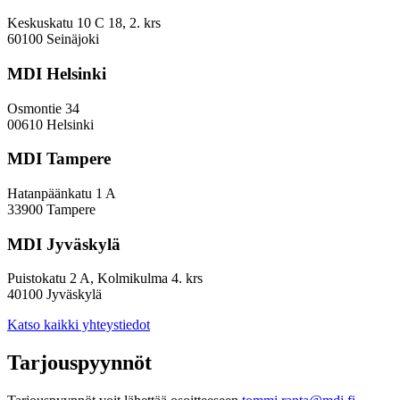
sijoitustaan
EVP-
Keskuskatu 10 C 18, 2. krs
indeksissä?
60100 Seinäjoki
MDI Helsinki
Osmontie 34
00610 Helsinki
MDI Tampere
Hatanpäänkatu 1 A
33900 Tampere
MDI Jyväskylä
Puistokatu 2 A, Kolmikulma 4. krs
40100 Jyväskylä
Katso kaikki yhteystiedot
Tarjouspyynnöt