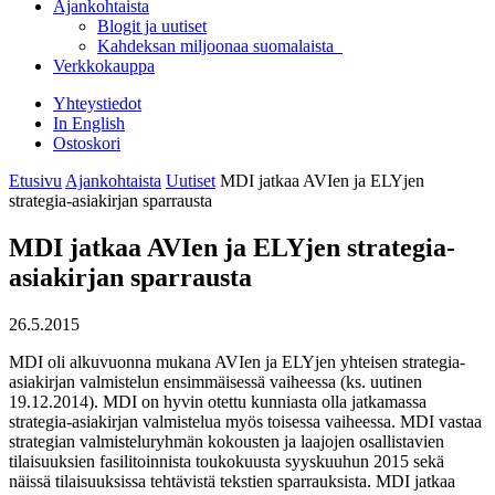
Ajankohtaista
Blogit ja uutiset
Kahdeksan miljoonaa suomalaista
Verkkokauppa
Yhteystiedot
In English
Ostoskori
Etusivu
Ajankohtaista
Uutiset
MDI jatkaa AVIen ja ELYjen
strategia-asiakirjan sparrausta
MDI jatkaa AVIen ja ELYjen strategia-
asiakirjan sparrausta
26.5.2015
MDI oli alkuvuonna mukana AVIen ja ELYjen yhteisen strategia-
asiakirjan valmistelun ensimmäisessä vaiheessa (ks. uutinen
19.12.2014). MDI on hyvin otettu kunniasta olla jatkamassa
strategia-asiakirjan valmistelua myös toisessa vaiheessa. MDI vastaa
strategian valmisteluryhmän kokousten ja laajojen osallistavien
tilaisuuksien fasilitoinnista toukokuusta syyskuuhun 2015 sekä
näissä tilaisuuksissa tehtävistä tekstien sparrauksista. MDI jatkaa