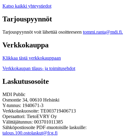
Katso kaikki yhteystiedot
Tarjouspyynnöt
Tarjouspyynnöt voit lähettää osoitteeseen
tommi.ranta@mdi.fi.
Verkkokauppa
Klikkaa tästä verkkokauppaan
Verkkokaupan tilaus- ja toimitusehdot
Laskutusosoite
MDI Public
Osmontie 34, 00610 Helsinki
Y-tunnus: 1940671-3
Verkkolaskuosoite: TE003719406713
Operaattori: TietoEVRY Oy
Välittäjätunnus: 003701011385
Sähköpostiosoite PDF-muotoisille laskuille:
talous.100.ostolaskut@fcg.fi