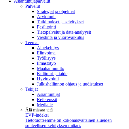
Asiantuntijapalvelut
Palvelut
Strategiat ja ohjelmat
Arvioinnit
Tutkimukset ja selvitykset
Fasilitointi
Tietopalvelut ja data-analyysit
Viestintä ja vuorovaikutus
Teemat
Aluekehitys
Elinvoima
Työllisyys
Ilmastotyö
Maahanmuutto
Kulttuuri ja taide
Hyvinvointi
Julkishallinnon ohjaus ja uudistukset
Tekijät
Asiantuntijat
Referenssit
Medialle
Älä missaa tätä
EVP-indeksi
Tietotuotteemme on kokonaisvaltainen alueiden
suhteellisen kehityksen mittari.