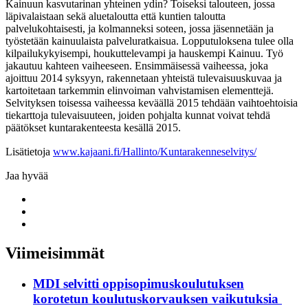
Kainuun kasvutarinan yhteinen ydin? Toiseksi talouteen, jossa
läpivalaistaan sekä aluetaloutta että kuntien taloutta
palvelukohtaisesti, ja kolmanneksi soteen, jossa jäsennetään ja
työstetään kainuulaista palveluratkaisua. Lopputuloksena tulee olla
kilpailukykyisempi, houkuttelevampi ja hauskempi Kainuu. Työ
jakautuu kahteen vaiheeseen. Ensimmäisessä vaiheessa, joka
ajoittuu 2014 syksyyn, rakennetaan yhteistä tulevaisuuskuvaa ja
kartoitetaan tarkemmin elinvoiman vahvistamisen elementtejä.
Selvityksen toisessa vaiheessa keväällä 2015 tehdään vaihtoehtoisia
tiekarttoja tulevaisuuteen, joiden pohjalta kunnat voivat tehdä
päätökset kuntarakenteesta kesällä 2015.
Lisätietoja
www.kajaani.fi/Hallinto/Kuntarakenneselvitys/
Jaa hyvää
Share
to:
Share
facebook
to:
Share
linkedin
to:
twitter
Viimeisimmät
MDI selvitti oppisopimuskoulutuksen
korotetun koulutuskorvauksen vaikutuksia