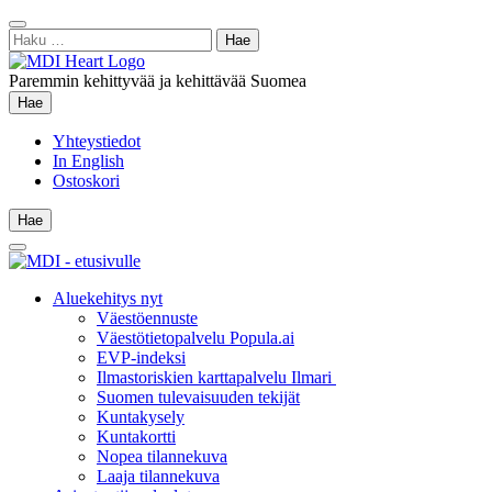
Siirry
Sulje
sisältöön
Haku:
hae
Paremmin kehittyvää ja kehittävää Suomea
Hae
Hae
Yhteystiedot
In English
Ostoskori
Hae
Hae
Main
Menu
Aluekehitys nyt
Väestöennuste
Väestötietopalvelu Popula.ai
EVP-indeksi
Ilmastoriskien karttapalvelu Ilmari
Suomen tulevaisuuden tekijät
Kuntakysely
Kuntakortti
Nopea tilannekuva
Laaja tilannekuva