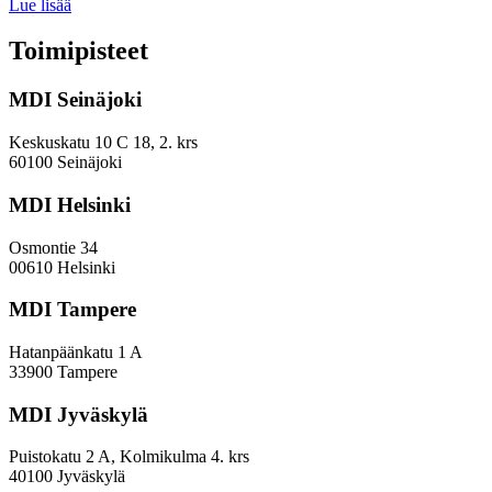
Miten
Lue lisää
keskuskaupungit
ja
Toimipisteet
kehyskunnat
voivat
MDI Seinäjoki
parantaa
sijoitustaan
EVP-
Keskuskatu 10 C 18, 2. krs
indeksissä?
60100 Seinäjoki
MDI Helsinki
Osmontie 34
00610 Helsinki
MDI Tampere
Hatanpäänkatu 1 A
33900 Tampere
MDI Jyväskylä
Puistokatu 2 A, Kolmikulma 4. krs
40100 Jyväskylä