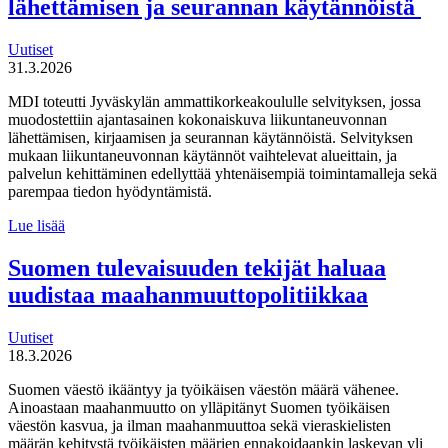
lähettämisen ja seurannan käytännöistä
Uutiset
31.3.2026
MDI toteutti Jyväskylän ammattikorkeakoululle selvityksen, jossa
muodostettiin ajantasainen kokonaiskuva liikuntaneuvonnan
lähettämisen, kirjaamisen ja seurannan käytännöistä. Selvityksen
mukaan liikuntaneuvonnan käytännöt vaihtelevat alueittain, ja
palvelun kehittäminen edellyttää yhtenäisempiä toimintamalleja sekä
parempaa tiedon hyödyntämistä.
MDI
Lue lisää
toteutti selvityksen
liikuntaneuvontapalvelun
Suomen tulevaisuuden tekijät haluaa
kirjaamisen,
uudistaa maahanmuuttopolitiikkaa
lähettämisen
ja
seurannan
Uutiset
käytännöistä
18.3.2026
Suomen väestö ikääntyy ja työikäisen väestön määrä vähenee.
Ainoastaan maahanmuutto on ylläpitänyt Suomen työikäisen
väestön kasvua, ja ilman maahanmuuttoa sekä vieraskielisten
määrän kehitystä työikäisten määrien ennakoidaankin laskevan yli