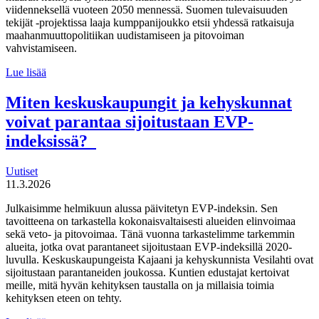
viidenneksellä vuoteen 2050 mennessä. Suomen tulevaisuuden
tekijät -projektissa laaja kumppanijoukko etsii yhdessä ratkaisuja
maahanmuuttopolitiikan uudistamiseen ja pitovoiman
vahvistamiseen.
Suomen
Lue lisää
tulevaisuuden
tekijät haluaa
Miten keskuskaupungit ja kehyskunnat
uudistaa
voivat parantaa sijoitustaan EVP-
maahanmuuttopolitiikkaa
indeksissä?
Uutiset
11.3.2026
Julkaisimme helmikuun alussa päivitetyn EVP-indeksin. Sen
tavoitteena on tarkastella kokonaisvaltaisesti alueiden elinvoimaa
sekä veto- ja pitovoimaa. Tänä vuonna tarkastelimme tarkemmin
alueita, jotka ovat parantaneet sijoitustaan EVP-indeksillä 2020-
luvulla. Keskuskaupungeista Kajaani ja kehyskunnista Vesilahti ovat
sijoitustaan parantaneiden joukossa. Kuntien edustajat kertoivat
meille, mitä hyvän kehityksen taustalla on ja millaisia toimia
kehityksen eteen on tehty.