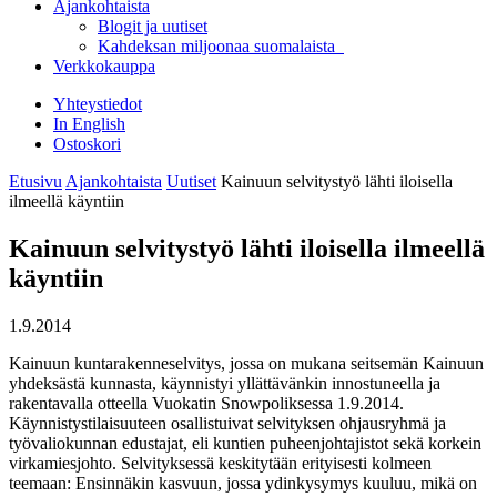
Ajankohtaista
Blogit ja uutiset
Kahdeksan miljoonaa suomalaista
Verkkokauppa
Yhteystiedot
In English
Ostoskori
Etusivu
Ajankohtaista
Uutiset
Kainuun selvitystyö lähti iloisella
ilmeellä käyntiin
Kainuun selvitystyö lähti iloisella ilmeellä
käyntiin
1.9.2014
Kainuun kuntarakenneselvitys, jossa on mukana seitsemän Kainuun
yhdeksästä kunnasta, käynnistyi yllättävänkin innostuneella ja
rakentavalla otteella Vuokatin Snowpoliksessa 1.9.2014.
Käynnistystilaisuuteen osallistuivat selvityksen ohjausryhmä ja
työvaliokunnan edustajat, eli kuntien puheenjohtajistot sekä korkein
virkamiesjohto. Selvityksessä keskitytään erityisesti kolmeen
teemaan: Ensinnäkin kasvuun, jossa ydinkysymys kuuluu, mikä on