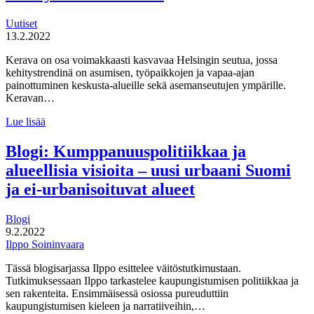
Uutiset
13.2.2022
Kerava on osa voimakkaasti kasvavaa Helsingin seutua, jossa
kehitystrendinä on asumisen, työpaikkojen ja vapaa-ajan
painottuminen keskusta-alueille sekä asemanseutujen ympärille.
Keravan…
Kävelykierros
Lue lisää
toi
asukkaat
Blogi: Kumppanuuspolitiikkaa ja
mukaan
alueellisia visioita – uusi urbaani Suomi
visiotyöhön
Keravalla
ja ei-urbanisoituvat alueet
Blogi
9.2.2022
Ilppo Soininvaara
Tässä blogisarjassa Ilppo esittelee väitöstutkimustaan.
Tutkimuksessaan Ilppo tarkastelee kaupungistumisen politiikkaa ja
sen rakenteita. Ensimmäisessä osiossa pureuduttiin
kaupungistumisen kieleen ja narratiiveihin,…