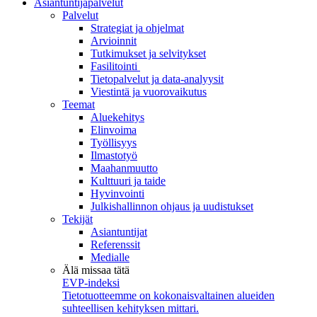
Asiantuntijapalvelut
Palvelut
Strategiat ja ohjelmat
Arvioinnit
Tutkimukset ja selvitykset
Fasilitointi
Tietopalvelut ja data-analyysit
Viestintä ja vuorovaikutus
Teemat
Aluekehitys
Elinvoima
Työllisyys
Ilmastotyö
Maahanmuutto
Kulttuuri ja taide
Hyvinvointi
Julkishallinnon ohjaus ja uudistukset
Tekijät
Asiantuntijat
Referenssit
Medialle
Älä missaa tätä
EVP-indeksi
Tietotuotteemme on kokonaisvaltainen alueiden
suhteellisen kehityksen mittari.