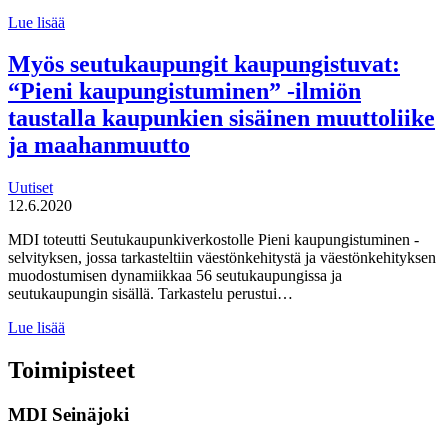
Blogi:
Lue lisää
Kumppanuuspolitiikkaa
ja
Myös seutukaupungit kaupungistuvat:
alueellisia
“Pieni kaupungistuminen” -ilmiön
visioita
–
taustalla kaupunkien sisäinen muuttoliike
uusi
ja maahanmuutto
urbaani
Suomi
ja
Uutiset
ei-
12.6.2020
urbanisoituvat
alueet
MDI toteutti Seutukaupunkiverkostolle Pieni kaupungistuminen -
selvityksen, jossa tarkasteltiin väestönkehitystä ja väestönkehityksen
muodostumisen dynamiikkaa 56 seutukaupungissa ja
seutukaupungin sisällä. Tarkastelu perustui…
Myös
Lue lisää
seutukaupungit
kaupungistuvat:
Toimipisteet
“Pieni
kaupungistuminen”
MDI Seinäjoki
-
ilmiön