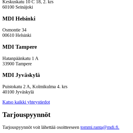
taustalla
Keskuskatu 10 C 18, 2. krs
kaupunkien
60100 Seinäjoki
sisäinen
muuttoliike
MDI Helsinki
ja
maahanmuutto
Osmontie 34
00610 Helsinki
MDI Tampere
Hatanpäänkatu 1 A
33900 Tampere
MDI Jyväskylä
Puistokatu 2 A, Kolmikulma 4. krs
40100 Jyväskylä
Katso kaikki yhteystiedot
Tarjouspyynnöt
Tarjouspyynnöt voit lähettää osoitteeseen
tommi.ranta@mdi.fi.