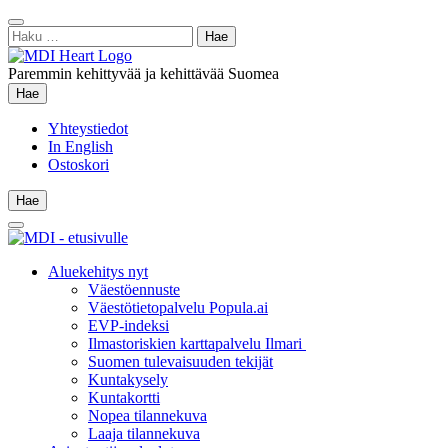
Siirry
Sulje
sisältöön
Haku:
hae
Paremmin kehittyvää ja kehittävää Suomea
Hae
Hae
Yhteystiedot
In English
Ostoskori
Hae
Hae
Main
Menu
Aluekehitys nyt
Väestöennuste
Väestötietopalvelu Popula.ai
EVP-indeksi
Ilmastoriskien karttapalvelu Ilmari
Suomen tulevaisuuden tekijät
Kuntakysely
Kuntakortti
Nopea tilannekuva
Laaja tilannekuva