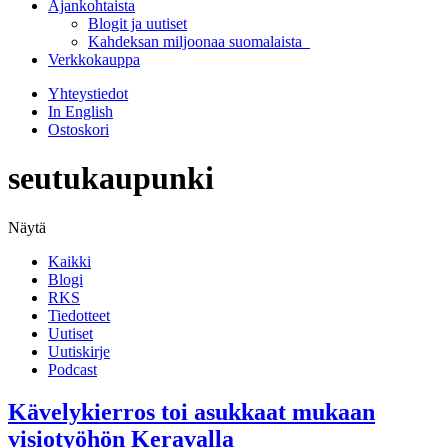
Ajankohtaista
Blogit ja uutiset
Kahdeksan miljoonaa suomalaista
Verkkokauppa
Yhteystiedot
In English
Ostoskori
seutukaupunki
Näytä
Kaikki
Blogi
RKS
Tiedotteet
Uutiset
Uutiskirje
Podcast
Kävelykierros toi asukkaat mukaan
visiotyöhön Keravalla