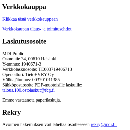
Verkkokauppa
Klikkaa tästä verkkokauppaan
Verkkokaupan tilaus- ja toimitusehdot
Laskutusosoite
MDI Public
Osmontie 34, 00610 Helsinki
Y-tunnus: 1940671-3
Verkkolaskuosoite: TE003719406713
Operaattori: TietoEVRY Oy
Välittäjätunnus: 003701011385
Sähköpostiosoite PDF-muotoisille laskuille:
talous.100.ostolaskut@fcg.fi
Emme vastaanota paperilaskuja.
Rekry
Avoimen hakemuksen voit lähettää osoitteeseen
rekry@mdi.fi.