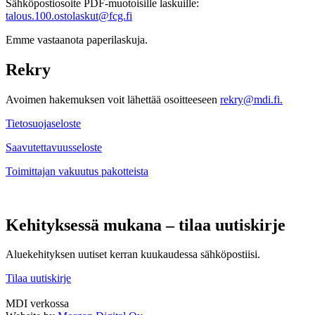
Sähköpostiosoite PDF-muotoisille laskuille:
talous.100.ostolaskut@fcg.fi
Emme vastaanota paperilaskuja.
Rekry
Avoimen hakemuksen voit lähettää osoitteeseen
rekry@mdi.fi.
Tietosuojaseloste
Saavutettavuusseloste
Toimittajan vakuutus pakotteista
Kehityksessä mukana – tilaa uutiskirje
Aluekehityksen uutiset kerran kuukaudessa sähköpostiisi.
Tilaa uutiskirje
MDI verkossa