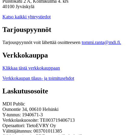
Puistokatu 2 A, Kolmikulma 4. krs
40100 Jyväskylä
Katso kaikki yhteystiedot
Tarjouspyynnöt
Tarjouspyynnöt voit lähettää osoitteeseen
tommi.ranta@mdi.fi.
Verkkokauppa
Klikkaa tästä verkkokauppaan
Verkkokaupan tilaus- ja toimitusehdot
Laskutusosoite
MDI Public
Osmontie 34, 00610 Helsinki
Y-tunnus: 1940671-3
Verkkolaskuosoite: TE003719406713
Operaattori: TietoEVRY Oy
Välittäjätunnus: 003701011385