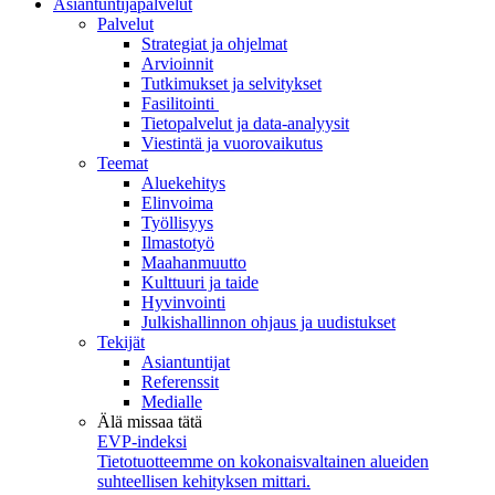
Asiantuntijapalvelut
Palvelut
Strategiat ja ohjelmat
Arvioinnit
Tutkimukset ja selvitykset
Fasilitointi
Tietopalvelut ja data-analyysit
Viestintä ja vuorovaikutus
Teemat
Aluekehitys
Elinvoima
Työllisyys
Ilmastotyö
Maahanmuutto
Kulttuuri ja taide
Hyvinvointi
Julkishallinnon ohjaus ja uudistukset
Tekijät
Asiantuntijat
Referenssit
Medialle
Älä missaa tätä
EVP-indeksi
Tietotuotteemme on kokonaisvaltainen alueiden
suhteellisen kehityksen mittari.