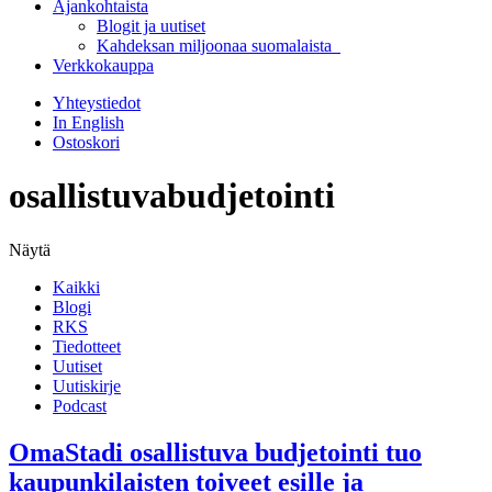
Ajankohtaista
Blogit ja uutiset
Kahdeksan miljoonaa suomalaista
Verkkokauppa
Yhteystiedot
In English
Ostoskori
osallistuvabudjetointi
Näytä
Kaikki
Blogi
RKS
Tiedotteet
Uutiset
Uutiskirje
Podcast
OmaStadi osallistuva budjetointi tuo
kaupunkilaisten toiveet esille ja