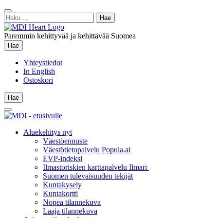
Siirry
Sulje
sisältöön
Haku:
hae
Paremmin kehittyvää ja kehittävää Suomea
Hae
Hae
Yhteystiedot
In English
Ostoskori
Hae
Hae
Main
Menu
Aluekehitys nyt
Väestöennuste
Väestötietopalvelu Popula.ai
EVP-indeksi
Ilmastoriskien karttapalvelu Ilmari
Suomen tulevaisuuden tekijät
Kuntakysely
Kuntakortti
Nopea tilannekuva
Laaja tilannekuva