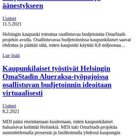
äänestykseen
Uutiset
11.5.2021
Helsingin kaupunki toteuttaa osallistuvaa budjetointia OmaStadi-
projekin avulla. Osallistuvassa budjetoinnissa kaupunkilaiset saavat
ehdottaa ja päättää siitä, miten kaupunki käyttää 8,8 miljoonaa…
OmaStadi
Lue lisää
osallistuva
budjetointi
Kaupunkilaiset työstivät Helsingin
tuo
OmaStadin Alueraksa-työpajoissa
kaupunkilaisten
toiveet
osallistuvan budjetoinnin ideoitaan
esille
virtuaalisesti
ja
äänestykseen
Uutiset
8.2.2021
MDI pääsi eturintamaan kuulemaan, miten kaupunkilaiset
haluaisivat kehittää Helsinkiä. MDI tuki OmaStadi-projektia
suunnittelemalla prosessin ja fasilitoimalla yhdessä kaupungin