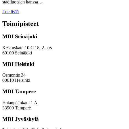
stadiluotsien kanssa…
Kaupunkilaiset
Lue lisää
työstivät
Helsingin
Toimipisteet
OmaStadin
Alueraksa-
MDI Seinäjoki
työpajoissa
osallistuvan
budjetoinnin
Keskuskatu 10 C 18, 2. krs
ideoitaan
60100 Seinäjoki
virtuaalisesti
MDI Helsinki
Osmontie 34
00610 Helsinki
MDI Tampere
Hatanpäänkatu 1 A
33900 Tampere
MDI Jyväskylä