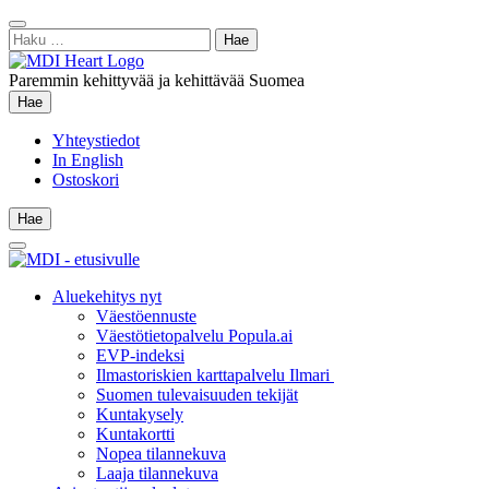
Siirry
Sulje
sisältöön
Haku:
hae
Paremmin kehittyvää ja kehittävää Suomea
Hae
Hae
Yhteystiedot
In English
Ostoskori
Hae
Hae
Main
Menu
Aluekehitys nyt
Väestöennuste
Väestötietopalvelu Popula.ai
EVP-indeksi
Ilmastoriskien karttapalvelu Ilmari
Suomen tulevaisuuden tekijät
Kuntakysely
Kuntakortti
Nopea tilannekuva
Laaja tilannekuva