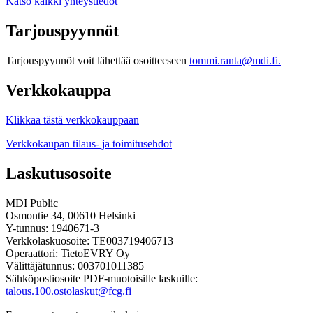
Katso kaikki yhteystiedot
Tarjouspyynnöt
Tarjouspyynnöt voit lähettää osoitteeseen
tommi.ranta@mdi.fi.
Verkkokauppa
Klikkaa tästä verkkokauppaan
Verkkokaupan tilaus- ja toimitusehdot
Laskutusosoite
MDI Public
Osmontie 34, 00610 Helsinki
Y-tunnus: 1940671-3
Verkkolaskuosoite: TE003719406713
Operaattori: TietoEVRY Oy
Välittäjätunnus: 003701011385
Sähköpostiosoite PDF-muotoisille laskuille:
talous.100.ostolaskut@fcg.fi