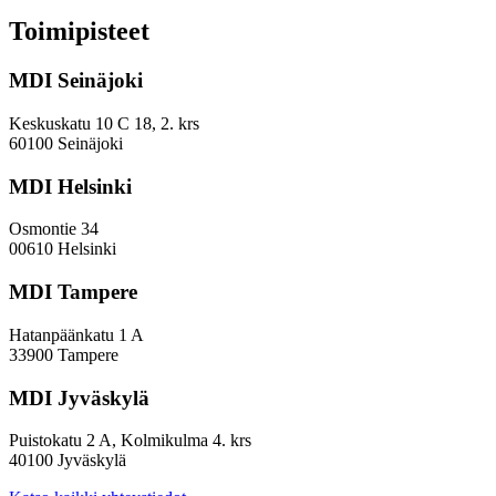
voimavarana
tulevissa
Toimipisteet
maakunnissa
MDI Seinäjoki
Keskuskatu 10 C 18, 2. krs
60100 Seinäjoki
MDI Helsinki
Osmontie 34
00610 Helsinki
MDI Tampere
Hatanpäänkatu 1 A
33900 Tampere
MDI Jyväskylä
Puistokatu 2 A, Kolmikulma 4. krs
40100 Jyväskylä