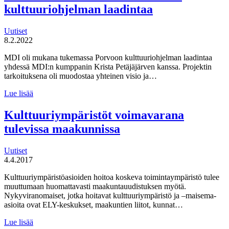
kulttuuriohjelman laadintaa
Uutiset
8.2.2022
MDI oli mukana tukemassa Porvoon kulttuuriohjelman laadintaa
yhdessä MDI:n kumppanin Krista Petäjäjärven kanssa. Projektin
tarkoituksena oli muodostaa yhteinen visio ja…
Kulttuuri
Lue lisää
koko
kaupungin
Kulttuuriympäristöt voimavarana
yhteiseksi
tulevissa maakunnissa
asiaksi
–
MDI
Uutiset
tukemassa
4.4.2017
Porvoon
kulttuuriohjelman
Kulttuuriympäristöasioiden hoitoa koskeva toimintaympäristö tulee
laadintaa
muuttumaan huomattavasti maakuntauudistuksen myötä.
Nykyviranomaiset, jotka hoitavat kulttuuriympäristö ja –maisema-
asioita ovat ELY-keskukset, maakuntien liitot, kunnat…
Kulttuuriympäristöt
Lue lisää