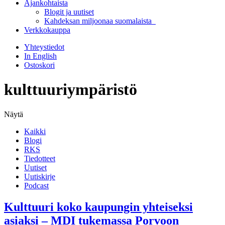
Ajankohtaista
Blogit ja uutiset
Kahdeksan miljoonaa suomalaista
Verkkokauppa
Yhteystiedot
In English
Ostoskori
kulttuuriympäristö
Näytä
Kaikki
Blogi
RKS
Tiedotteet
Uutiset
Uutiskirje
Podcast
Kulttuuri koko kaupungin yhteiseksi
asiaksi – MDI tukemassa Porvoon