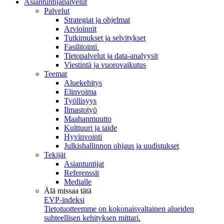
Asiantuntijapalvelut
Palvelut
Strategiat ja ohjelmat
Arvioinnit
Tutkimukset ja selvitykset
Fasilitointi
Tietopalvelut ja data-analyysit
Viestintä ja vuorovaikutus
Teemat
Aluekehitys
Elinvoima
Työllisyys
Ilmastotyö
Maahanmuutto
Kulttuuri ja taide
Hyvinvointi
Julkishallinnon ohjaus ja uudistukset
Tekijät
Asiantuntijat
Referenssit
Medialle
Älä missaa tätä
EVP-indeksi
Tietotuotteemme on kokonaisvaltainen alueiden
suhteellisen kehityksen mittari.