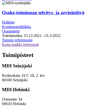
kaupunki,
kasvupalveluiden
konsultointipalveluiden
Osake-toiminnan selvitys- ja arviointityö
puitesopimus
Hallinto
Koulutuspolitiikka
Osaaminen
Toteutusaika:
15.12.2021
–31.3.2022
Osake-
Tutustu referenssiin
toiminnan
Katso kaikki referenssit
selvitys-
ja
Toimipisteet
arviointityö
MDI Seinäjoki
Keskuskatu 10 C 18, 2. krs
60100 Seinäjoki
MDI Helsinki
Osmontie 34
00610 Helsinki