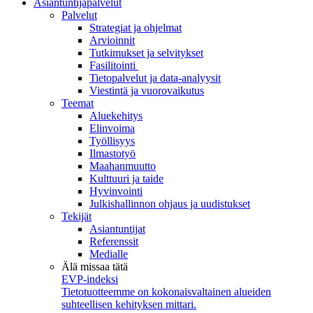
Asiantuntijapalvelut
Palvelut
Strategiat ja ohjelmat
Arvioinnit
Tutkimukset ja selvitykset
Fasilitointi
Tietopalvelut ja data-analyysit
Viestintä ja vuorovaikutus
Teemat
Aluekehitys
Elinvoima
Työllisyys
Ilmastotyö
Maahanmuutto
Kulttuuri ja taide
Hyvinvointi
Julkishallinnon ohjaus ja uudistukset
Tekijät
Asiantuntijat
Referenssit
Medialle
Älä missaa tätä
EVP-indeksi
Tietotuotteemme on kokonaisvaltainen alueiden
suhteellisen kehityksen mittari.