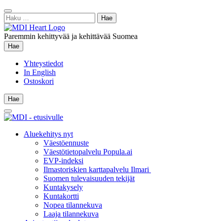
Siirry
Sulje
sisältöön
Haku:
hae
Paremmin kehittyvää ja kehittävää Suomea
Hae
Hae
Yhteystiedot
In English
Ostoskori
Hae
Hae
Main
Menu
Aluekehitys nyt
Väestöennuste
Väestötietopalvelu Popula.ai
EVP-indeksi
Ilmastoriskien karttapalvelu Ilmari
Suomen tulevaisuuden tekijät
Kuntakysely
Kuntakortti
Nopea tilannekuva
Laaja tilannekuva