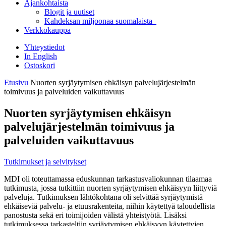
Ajankohtaista
Blogit ja uutiset
Kahdeksan miljoonaa suomalaista
Verkkokauppa
Yhteystiedot
In English
Ostoskori
Etusivu
Nuorten syrjäytymisen ehkäisyn palvelujärjestelmän
toimivuus ja palveluiden vaikuttavuus
Nuorten syrjäytymisen ehkäisyn
palvelujärjestelmän toimivuus ja
palveluiden vaikuttavuus
Tutkimukset ja selvitykset
MDI oli toteuttamassa eduskunnan tarkastusvaliokunnan tilaamaa
tutkimusta, jossa tutkittiin nuorten syrjäytymisen ehkäisyyn liittyviä
palveluja. Tutkimuksen lähtökohtana oli selvittää syrjäytymistä
ehkäiseviä palvelu- ja etuusrakenteita, niihin käytettyä taloudellista
panostusta sekä eri toimijoiden välistä yhteistyötä. Lisäksi
tutkimuksessa tarkasteltiin syrjäytymisen ehkäisyyn käytettyjen