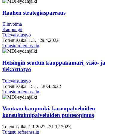
Raahen strategiasparraus
Elinvoima
Kaupungit
Tulevaisuustyö
Toteutusaika:
1.3.
–29.4.2022
Raahen
Tutustu referenssiin
strategiasparraus
Helsingin seudun kauppakamari, visio- ja
tiekarttatyö
Tulevaisuustyö
Toteutusaika:
15.1.
–30.4.2022
Helsingin
Tutustu referenssiin
seudun
kauppakamari,
visio-
Vantaan kaupunki, kasvupalveluiden
ja
konsultointipalveluiden puitesopimus
tiekarttatyö
Toteutusaika:
1.1.2022
–31.12.2023
Vantaan
Tutustu referenssiin