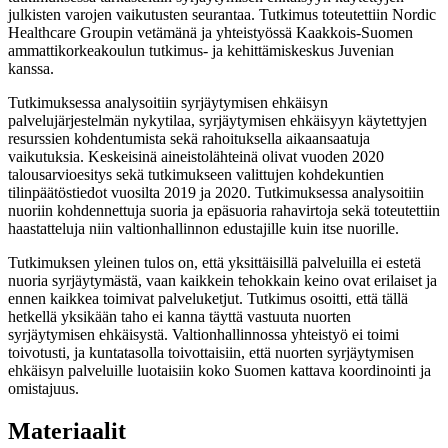
julkisten varojen vaikutusten seurantaa. Tutkimus toteutettiin Nordic
Healthcare Groupin vetämänä ja yhteistyössä Kaakkois-Suomen
ammattikorkeakoulun tutkimus- ja kehittämiskeskus Juvenian
kanssa.
Tutkimuksessa analysoitiin syrjäytymisen ehkäisyn
palvelujärjestelmän nykytilaa, syrjäytymisen ehkäisyyn käytettyjen
resurssien kohdentumista sekä rahoituksella aikaansaatuja
vaikutuksia. Keskeisinä aineistolähteinä olivat vuoden 2020
talousarvioesitys sekä tutkimukseen valittujen kohdekuntien
tilinpäätöstiedot vuosilta 2019 ja 2020. Tutkimuksessa analysoitiin
nuoriin kohdennettuja suoria ja epäsuoria rahavirtoja sekä toteutettiin
haastatteluja niin valtionhallinnon edustajille kuin itse nuorille.
Tutkimuksen yleinen tulos on, että yksittäisillä palveluilla ei estetä
nuoria syrjäytymästä, vaan kaikkein tehokkain keino ovat erilaiset ja
ennen kaikkea toimivat palveluketjut. Tutkimus osoitti, että tällä
hetkellä yksikään taho ei kanna täyttä vastuuta nuorten
syrjäytymisen ehkäisystä. Valtionhallinnossa yhteistyö ei toimi
toivotusti, ja kuntatasolla toivottaisiin, että nuorten syrjäytymisen
ehkäisyn palveluille luotaisiin koko Suomen kattava koordinointi ja
omistajuus.
Materiaalit