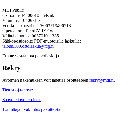
MDI Public
Osmontie 34, 00610 Helsinki
Y-tunnus: 1940671-3
Verkkolaskuosoite: TE003719406713
Operaattori: TietoEVRY Oy
Välittäjätunnus: 003701011385
Sähköpostiosoite PDF-muotoisille laskuille:
talous.100.ostolaskut@fcg.fi
Emme vastaanota paperilaskuja.
Rekry
Avoimen hakemuksen voit lähettää osoitteeseen
rekry@mdi.fi.
Tietosuojaseloste
Saavutettavuusseloste
Toimittajan vakuutus pakotteista