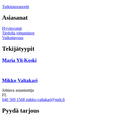
Tutkimusraportti
Asiasanat
Hyvinvointi
Tiedolla johtaminen
Vaikuttavuus
Tekijätyypit
Maria Yli-Koski
Mikko Valtakari
Johtava asiantuntija
FL
040 569 1568
mikko.valtakari@mdi.fi
Pyydä tarjous