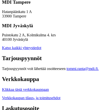
MDI Tampere
Hatanpäänkatu 1 A
33900 Tampere
MDI Jyväskylä
Puistokatu 2 A, Kolmikulma 4. krs
40100 Jyväskylä
Katso kaikki yhteystiedot
Tarjouspyynnöt
Tarjouspyynnöt voit lähettää osoitteeseen
tommi.ranta@mdi.fi.
Verkkokauppa
Klikkaa tästä verkkokauppaan
Verkkokaupan tilaus- ja toimitusehdot
Laskutusosoite