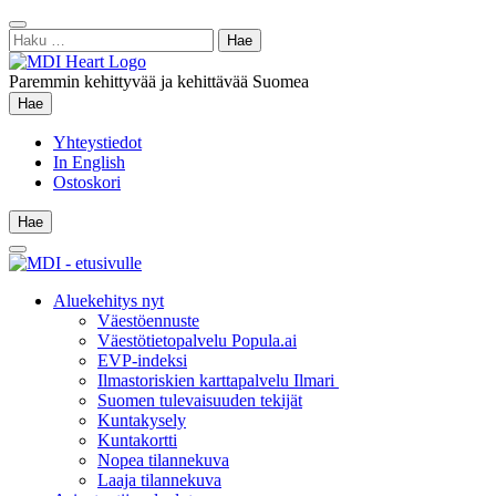
Siirry
Sulje
sisältöön
Haku:
hae
Paremmin kehittyvää ja kehittävää Suomea
Hae
Hae
Yhteystiedot
In English
Ostoskori
Hae
Hae
Main
Menu
Aluekehitys nyt
Väestöennuste
Väestötietopalvelu Popula.ai
EVP-indeksi
Ilmastoriskien karttapalvelu Ilmari
Suomen tulevaisuuden tekijät
Kuntakysely
Kuntakortti
Nopea tilannekuva
Laaja tilannekuva