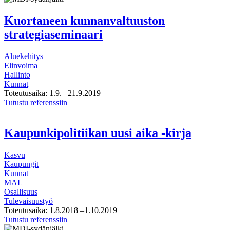
Hyvinkään
valtuustowebinaariin
Kuortaneen kunnanvaltuuston
strategiaseminaari
Aluekehitys
Elinvoima
Hallinto
Kunnat
Toteutusaika:
1.9.
–21.9.2019
Kuortaneen
Tutustu referenssiin
kunnanvaltuuston
strategiaseminaari
Kaupunkipolitiikan uusi aika -kirja
Kasvu
Kaupungit
Kunnat
MAL
Osallisuus
Tulevaisuustyö
Toteutusaika:
1.8.2018
–1.10.2019
Kaupunkipolitiikan
Tutustu referenssiin
uusi