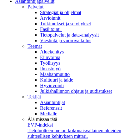
Asiantuntijapalvelut
Palvelut
Strategiat ja ohjelmat
Arvioinnit
Tutkimukset ja selvitykset
Fasilitointi
Tietopalvelut ja data-analyysit
Viestintä ja vuorovaikutus
Teemat
Aluekehitys
Elinvoima
Työllisyys
Ilmastotyö
Maahanmuutto
Kulttuuri ja taide
Hyvinvointi
Julkishallinnon ohjaus ja uudistukset
Tekijät
Asiantuntijat
Referenssit
Medialle
Älä missaa tätä
EVP-indeksi
Tietotuotteemme on kokonaisvaltainen alueiden
suhteellisen kehityksen mittari.