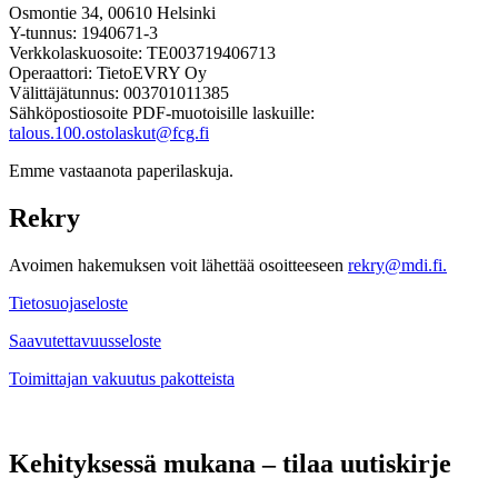
Osmontie 34, 00610 Helsinki
Y-tunnus: 1940671-3
Verkkolaskuosoite: TE003719406713
Operaattori: TietoEVRY Oy
Välittäjätunnus: 003701011385
Sähköpostiosoite PDF-muotoisille laskuille:
talous.100.ostolaskut@fcg.fi
Emme vastaanota paperilaskuja.
Rekry
Avoimen hakemuksen voit lähettää osoitteeseen
rekry@mdi.fi.
Tietosuojaseloste
Saavutettavuusseloste
Toimittajan vakuutus pakotteista
Kehityksessä mukana – tilaa uutiskirje