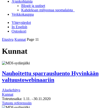
Ajankohtaista
Blogit ja uutiset
Kahdeksan miljoonaa suomalaista
Verkkokauppa
Yhteystiedot
In English
Ostoskori
Etusivu
Kunnat
Page 11
Kunnat
Nauhoitettu sparrausluento Hyvinkään
valtuustowebinaariin
Aluekehitys
Kunnat
Toteutusaika:
1.11.
–30.11.2020
Nauhoitettu
Tutustu referenssiin
sparrausluento