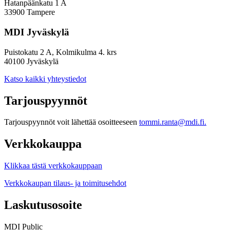
Hatanpäänkatu 1 A
33900 Tampere
MDI Jyväskylä
Puistokatu 2 A, Kolmikulma 4. krs
40100 Jyväskylä
Katso kaikki yhteystiedot
Tarjouspyynnöt
Tarjouspyynnöt voit lähettää osoitteeseen
tommi.ranta@mdi.fi.
Verkkokauppa
Klikkaa tästä verkkokauppaan
Verkkokaupan tilaus- ja toimitusehdot
Laskutusosoite
MDI Public