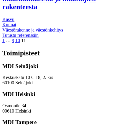
rakenteesta
Kasvu
Kunnat
Väestörakenne ja väestönkehitys
Tuusulalle
Tutustu referenssiin
Page
Page
Page
Page
visuaalinen
1
…
9
10
11
diasarja
muuttoliikkeestä
Toimipisteet
ja
muuttajien
MDI Seinäjoki
rakenteesta
Keskuskatu 10 C 18, 2. krs
60100 Seinäjoki
MDI Helsinki
Osmontie 34
00610 Helsinki
MDI Tampere