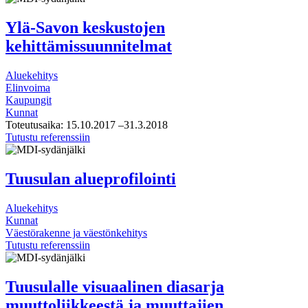
aika
-
Ylä-Savon keskustojen
kirja
kehittämissuunnitelmat
Aluekehitys
Elinvoima
Kaupungit
Kunnat
Toteutusaika:
15.10.2017
–31.3.2018
Ylä-
Tutustu referenssiin
Savon
keskustojen
kehittämissuunnitelmat
Tuusulan alueprofilointi
Aluekehitys
Kunnat
Väestörakenne ja väestönkehitys
Tuusulan
Tutustu referenssiin
alueprofilointi
Tuusulalle visuaalinen diasarja
muuttoliikkeestä ja muuttajien