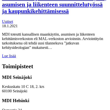
asumisen ja liikenteen suunnittelutyössä
ja kaupunkikehittämisessä
Uutiset
18.1.2021
MDI toteutti kansallisen maankäytön, asumisen ja liikenteen
kehittämisverkoston eli MAL-verkoston arvioinnin. Arviointityön
tarkoituksena oli tehdä uusi tilannekuva ”jatkuvan
kehitysideologian” mukaisesti…
MAL-
Lue lisää
verkostolla
on
Toimipisteet
tärkeä
rooli
MDI Seinäjoki
kansallisessa
ja
alueellisessa
Keskuskatu 10 C 18, 2. krs
maankäytön,
60100 Seinäjoki
asumisen
ja
MDI Helsinki
liikenteen
suunnittelutyössä