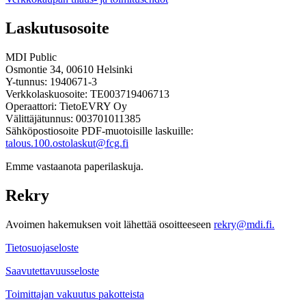
Laskutusosoite
MDI Public
Osmontie 34, 00610 Helsinki
Y-tunnus: 1940671-3
Verkkolaskuosoite: TE003719406713
Operaattori: TietoEVRY Oy
Välittäjätunnus: 003701011385
Sähköpostiosoite PDF-muotoisille laskuille:
talous.100.ostolaskut@fcg.fi
Emme vastaanota paperilaskuja.
Rekry
Avoimen hakemuksen voit lähettää osoitteeseen
rekry@mdi.fi.
Tietosuojaseloste
Saavutettavuusseloste
Toimittajan vakuutus pakotteista