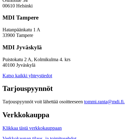
Osmontie 34
ja
00610 Helsinki
kaupunkikehittämisessä
MDI Tampere
Hatanpäänkatu 1 A
33900 Tampere
MDI Jyväskylä
Puistokatu 2 A, Kolmikulma 4. krs
40100 Jyväskylä
Katso kaikki yhteystiedot
Tarjouspyynnöt
Tarjouspyynnöt voit lähettää osoitteeseen
tommi.ranta@mdi.fi.
Verkkokauppa
Klikkaa tästä verkkokauppaan
Verkkokaupan tilaus- ja toimitusehdot