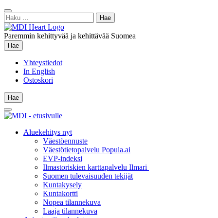
Siirry
Sulje
sisältöön
Haku:
hae
Paremmin kehittyvää ja kehittävää Suomea
Hae
Hae
Yhteystiedot
In English
Ostoskori
Hae
Hae
Main
Menu
Aluekehitys nyt
Väestöennuste
Väestötietopalvelu Popula.ai
EVP-indeksi
Ilmastoriskien karttapalvelu Ilmari
Suomen tulevaisuuden tekijät
Kuntakysely
Kuntakortti
Nopea tilannekuva
Laaja tilannekuva