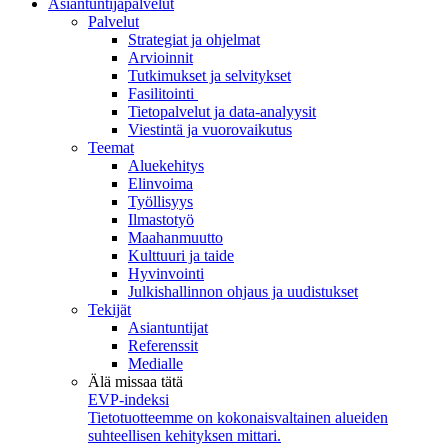
Asiantuntijapalvelut
Palvelut
Strategiat ja ohjelmat
Arvioinnit
Tutkimukset ja selvitykset
Fasilitointi
Tietopalvelut ja data-analyysit
Viestintä ja vuorovaikutus
Teemat
Aluekehitys
Elinvoima
Työllisyys
Ilmastotyö
Maahanmuutto
Kulttuuri ja taide
Hyvinvointi
Julkishallinnon ohjaus ja uudistukset
Tekijät
Asiantuntijat
Referenssit
Medialle
Älä missaa tätä
EVP-indeksi
Tietotuotteemme on kokonaisvaltainen alueiden
suhteellisen kehityksen mittari.