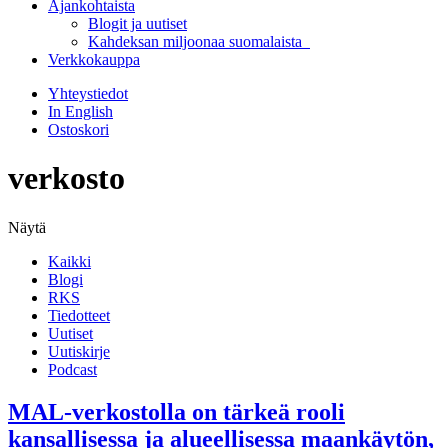
Ajankohtaista
Blogit ja uutiset
Kahdeksan miljoonaa suomalaista
Verkkokauppa
Yhteystiedot
In English
Ostoskori
verkosto
Näytä
Kaikki
Blogi
RKS
Tiedotteet
Uutiset
Uutiskirje
Podcast
MAL-verkostolla on tärkeä rooli
kansallisessa ja alueellisessa maankäytön,