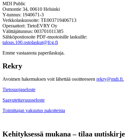
MDI Public
Osmontie 34, 00610 Helsinki
Y-tunnus: 1940671-3
Verkkolaskuosoite: TE003719406713
Operaattori: TietoEVRY Oy
Välittäjätunnus: 003701011385
Sähköpostiosoite PDF-muotoisille laskuille:
talous.100.ostolaskut@fcg.fi
Emme vastaanota paperilaskuja.
Rekry
Avoimen hakemuksen voit lähettää osoitteeseen
rekry@mdi.fi.
Tietosuojaseloste
Saavutettavuusseloste
Toimittajan vakuutus pakotteista
Kehityksessä mukana – tilaa uutiskirje