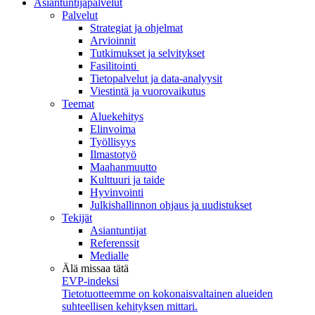
Asiantuntijapalvelut
Palvelut
Strategiat ja ohjelmat
Arvioinnit
Tutkimukset ja selvitykset
Fasilitointi
Tietopalvelut ja data-analyysit
Viestintä ja vuorovaikutus
Teemat
Aluekehitys
Elinvoima
Työllisyys
Ilmastotyö
Maahanmuutto
Kulttuuri ja taide
Hyvinvointi
Julkishallinnon ohjaus ja uudistukset
Tekijät
Asiantuntijat
Referenssit
Medialle
Älä missaa tätä
EVP-indeksi
Tietotuotteemme on kokonaisvaltainen alueiden
suhteellisen kehityksen mittari.