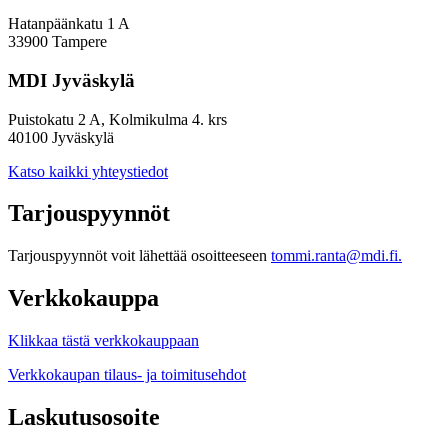
Hatanpäänkatu 1 A
33900 Tampere
MDI Jyväskylä
Puistokatu 2 A, Kolmikulma 4. krs
40100 Jyväskylä
Katso kaikki yhteystiedot
Tarjouspyynnöt
Tarjouspyynnöt voit lähettää osoitteeseen
tommi.ranta@mdi.fi.
Verkkokauppa
Klikkaa tästä verkkokauppaan
Verkkokaupan tilaus- ja toimitusehdot
Laskutusosoite