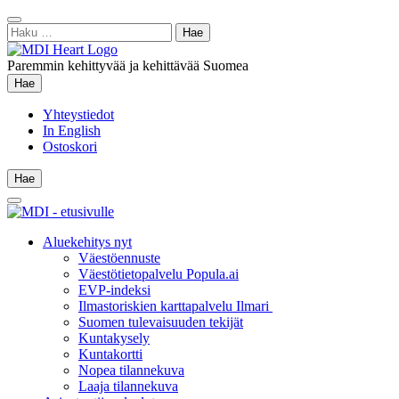
Siirry
Sulje
sisältöön
Haku:
hae
Paremmin kehittyvää ja kehittävää Suomea
Hae
Hae
Yhteystiedot
In English
Ostoskori
Hae
Hae
Main
Menu
Aluekehitys nyt
Väestöennuste
Väestötietopalvelu Popula.ai
EVP-indeksi
Ilmastoriskien karttapalvelu Ilmari
Suomen tulevaisuuden tekijät
Kuntakysely
Kuntakortti
Nopea tilannekuva
Laaja tilannekuva