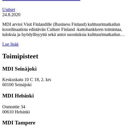
Uutiset
24.8.2020
MDI arvioi Visit Finlandille (Business Finland) kulttuurimatkailun
koordinaatiota edistävän Culture Finland -kattohankkeen toimintaa,
tuloksia ja hyödyllisyyttä sekä antoi suosituksia kulttuurimatkailun…
Kulttuurimatkailua
Lue lisää
edistävä
Culture
Toimipisteet
Finland
-
MDI Seinäjoki
hanke
on
arvioitu
Keskuskatu 10 C 18, 2. krs
60100 Seinäjoki
MDI Helsinki
Osmontie 34
00610 Helsinki
MDI Tampere