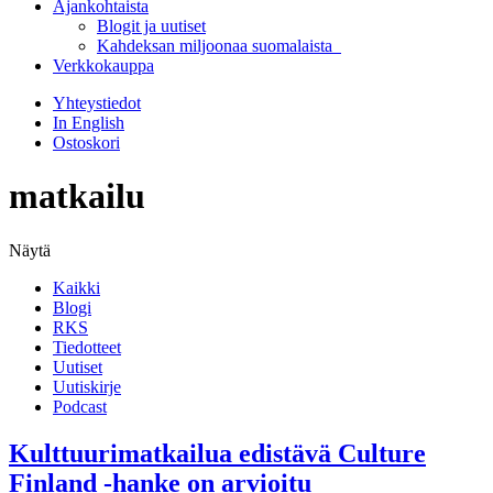
Ajankohtaista
Blogit ja uutiset
Kahdeksan miljoonaa suomalaista
Verkkokauppa
Yhteystiedot
In English
Ostoskori
matkailu
Näytä
Kaikki
Blogi
RKS
Tiedotteet
Uutiset
Uutiskirje
Podcast
Kulttuurimatkailua edistävä Culture
Finland -hanke on arvioitu