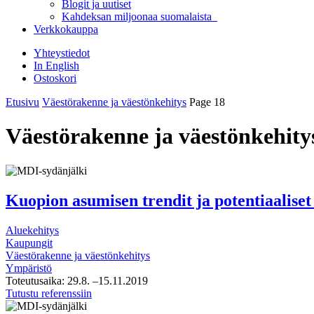
Blogit ja uutiset
Kahdeksan miljoonaa suomalaista
Verkkokauppa
Yhteystiedot
In English
Ostoskori
Etusivu
Väestörakenne ja väestönkehitys
Page 18
Väestörakenne ja väestönkehity
Kuopion asumisen trendit ja potentiaalise
Aluekehitys
Kaupungit
Väestörakenne ja väestönkehitys
Ympäristö
Toteutusaika:
29.8.
–15.11.2019
Kuopion
Tutustu referenssiin
asumisen