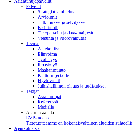
Asiantuntijapalvelut
Palvelut
Strategiat ja ohjelmat
Arvioinnit
Tutkimukset ja selvitykset
Fasilitointi
Tietopalvelut ja data-analyysit
Viestintä ja vuorovaikutus
Teemat
Aluekehitys
Elinvoima
Työllisyys
Ilmastotyö
Maahanmuutto
Kulttuuri ja taide
Hyvinvointi
Julkishallinnon ohjaus ja uudistukset
Tekijät
Asiantuntijat
Referenssit
Medialle
Älä missaa tätä
EVP-indeksi
Tietotuotteemme on kokonaisvaltainen alueiden suhteellis
Ajankohtaista