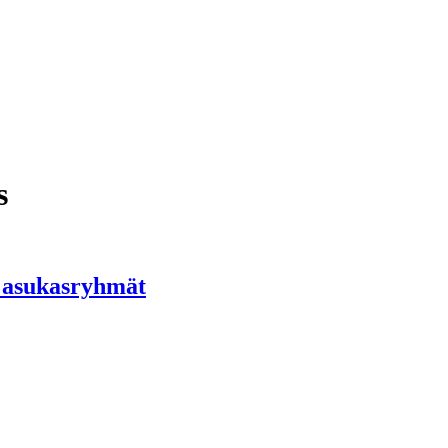
s
t asukasryhmät