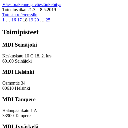
Väestörakenne ja väestönkehitys
Toteutusaika:
21.3.
–8.5.2019
Mustasaaren
Tutustu referenssiin
Page
Page
Page
Page
Page
Page
väestö-
Page
1
…
16
17
18
19
20
…
25
ja
kieliennuste
Toimipisteet
MDI Seinäjoki
Keskuskatu 10 C 18, 2. krs
60100 Seinäjoki
MDI Helsinki
Osmontie 34
00610 Helsinki
MDI Tampere
Hatanpäänkatu 1 A
33900 Tampere
MDI Jyväskylä