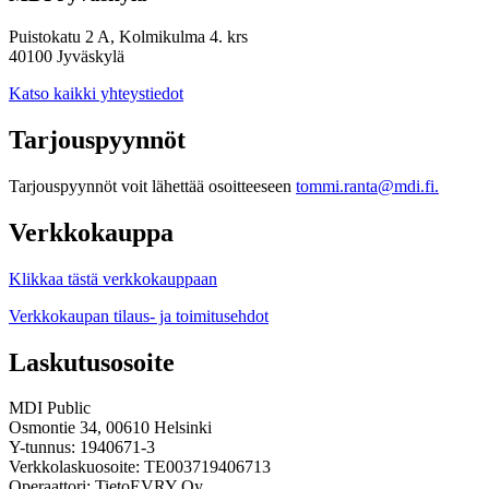
Puistokatu 2 A, Kolmikulma 4. krs
40100 Jyväskylä
Katso kaikki yhteystiedot
Tarjouspyynnöt
Tarjouspyynnöt voit lähettää osoitteeseen
tommi.ranta@mdi.fi.
Verkkokauppa
Klikkaa tästä verkkokauppaan
Verkkokaupan tilaus- ja toimitusehdot
Laskutusosoite
MDI Public
Osmontie 34, 00610 Helsinki
Y-tunnus: 1940671-3
Verkkolaskuosoite: TE003719406713
Operaattori: TietoEVRY Oy