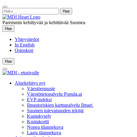
Siirry
Sulje
sisältöön
Haku:
hae
Paremmin kehittyvää ja kehittävää Suomea
Hae
Hae
Yhteystiedot
In English
Ostoskori
Hae
Hae
Main
Menu
Aluekehitys nyt
Väestöennuste
Väestötietopalvelu Popula.ai
EVP-indeksi
Ilmastoriskien karttapalvelu Ilmari
Suomen tulevaisuuden tekijät
Kuntakysely
Kuntakortti
Nopea tilannekuva
Laaja tilannekuva