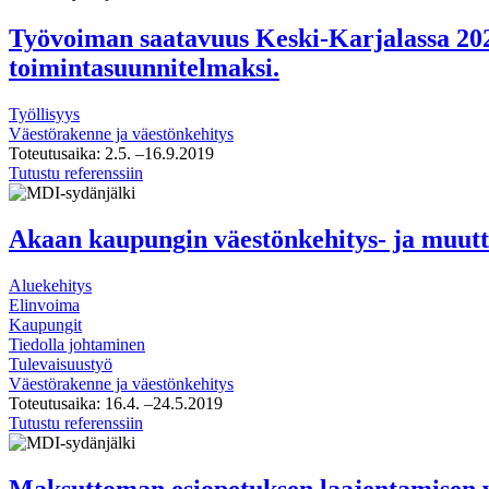
Työvoiman saatavuus Keski-Karjalassa 202
toimintasuunnitelmaksi.
Työllisyys
Väestörakenne ja väestönkehitys
Toteutusaika:
2.5.
–16.9.2019
Työvoiman
Tutustu referenssiin
saatavuus
Keski-
Karjalassa
Akaan kaupungin väestönkehitys- ja muutto
2021
ja
Aluekehitys
2030
Elinvoima
–
Kaupungit
ennusteet
Tiedolla johtaminen
ja
Tulevaisuustyö
ehdotukset
Väestörakenne ja väestönkehitys
Keski-
Toteutusaika:
16.4.
–24.5.2019
Karjalan
Akaan
Tutustu referenssiin
työvoiman
kaupungin
saatavuuden
väestönkehitys-
toimintasuunnitelmaksi.
ja
Maksuttoman esiopetuksen laajentamisen 