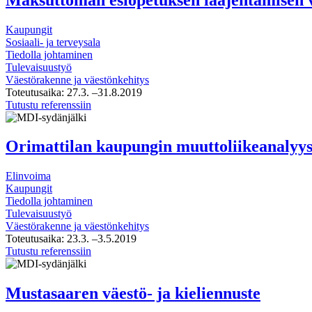
muuttoliikeanalyysi
sekä
Kaupungit
väestöennuste
Sosiaali- ja terveysala
Tiedolla johtaminen
Tulevaisuustyö
Väestörakenne ja väestönkehitys
Toteutusaika:
27.3.
–31.8.2019
Maksuttoman
Tutustu referenssiin
esiopetuksen
laajentamisen
vaikutukset
Orimattilan kaupungin muuttoliikeanalyys
Elinvoima
Kaupungit
Tiedolla johtaminen
Tulevaisuustyö
Väestörakenne ja väestönkehitys
Toteutusaika:
23.3.
–3.5.2019
Orimattilan
Tutustu referenssiin
kaupungin
muuttoliikeanalyysi
Mustasaaren väestö- ja kieliennuste