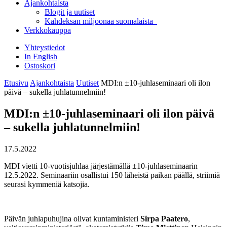
Ajankohtaista
Blogit ja uutiset
Kahdeksan miljoonaa suomalaista
Verkkokauppa
Yhteystiedot
In English
Ostoskori
Etusivu
Ajankohtaista
Uutiset
MDI:n ±10-juhlaseminaari oli ilon
päivä – sukella juhlatunnelmiin!
MDI:n ±10-juhlaseminaari oli ilon päivä
– sukella juhlatunnelmiin!
17.5.2022
MDI vietti 10-vuotisjuhlaa järjestämällä ±10-juhlaseminaarin
12.5.2022. Seminaariin osallistui 150 läheistä paikan päällä, striimiä
seurasi kymmeniä katsojia.
Päivän juhlapuhujina olivat kuntaministeri
Sirpa Paatero
,