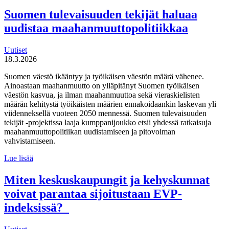
toteutti selvityksen
liikuntaneuvontapalvelun
Suomen tulevaisuuden tekijät haluaa
kirjaamisen,
uudistaa maahanmuuttopolitiikkaa
lähettämisen
ja
seurannan
Uutiset
käytännöistä
18.3.2026
Suomen väestö ikääntyy ja työikäisen väestön määrä vähenee.
Ainoastaan maahanmuutto on ylläpitänyt Suomen työikäisen
väestön kasvua, ja ilman maahanmuuttoa sekä vieraskielisten
määrän kehitystä työikäisten määrien ennakoidaankin laskevan yli
viidenneksellä vuoteen 2050 mennessä. Suomen tulevaisuuden
tekijät -projektissa laaja kumppanijoukko etsii yhdessä ratkaisuja
maahanmuuttopolitiikan uudistamiseen ja pitovoiman
vahvistamiseen.
Suomen
Lue lisää
tulevaisuuden
tekijät haluaa
Miten keskuskaupungit ja kehyskunnat
uudistaa
voivat parantaa sijoitustaan EVP-
maahanmuuttopolitiikkaa
indeksissä?