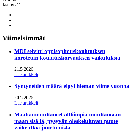
Jaa hyvää
Share
to:
Share
facebook
to:
Share
linkedin
to:
twitter
Viimeisimmät
MDI selvitti oppisopimuskoulutuksen
korotetun koulutuskorvauksen vaikutuksia
21.5.2026
Lue artikkeli
Syntyneiden määrä elpyi hieman viime vuonna
20.5.2026
Lue artikkeli
Maahanmuuttaneet alttiimpia muuttamaan
maan sisällä, pysyvän oleskeluluvan puute
vaikeuttaa juurtumista