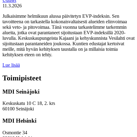
Uutiset
11.3.2026
Julkaisimme helmikuun alussa päivitetyn EVP-indeksin. Sen
tavoitteena on tarkastella kokonaisvaltaisesti alueiden elinvoimaa
sekä veto- ja pitovoimaa. Tänä vuonna tarkastelimme tarkemmin
alueita, jotka ovat parantaneet sijoitustaan EVP-indeksillä 2020-
luvulla. Keskuskaupungeista Kajaani ja kehyskunnista Vesilahti ovat
sijoitustaan parantaneiden joukossa. Kuntien edustajat kertoivat
meille, mitä hyvän kehityksen taustalla on ja millaisia toimia
kehityksen eteen on tehty.
Miten
Lue lisää
keskuskaupungit
ja
Toimipisteet
kehyskunnat
voivat
MDI Seinäjoki
parantaa
sijoitustaan
EVP-
Keskuskatu 10 C 18, 2. krs
indeksissä?
60100 Seinäjoki
MDI Helsinki
Osmontie 34