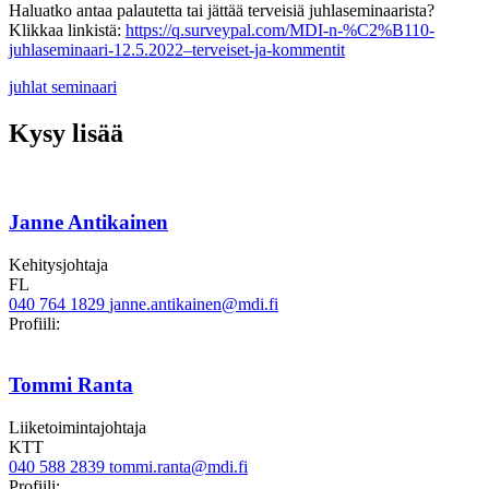
Haluatko antaa palautetta tai jättää terveisiä juhlaseminaarista?
Klikkaa linkistä:
https://q.surveypal.com/MDI-n-%C2%B110-
juhlaseminaari-12.5.2022–terveiset-ja-kommentit
juhlat
seminaari
Kysy lisää
Janne Antikainen
Kehitysjohtaja
FL
040 764 1829
janne.antikainen@mdi.fi
Twitter
LinkedIn
Profiili:
Tommi Ranta
Liiketoimintajohtaja
KTT
040 588 2839
tommi.ranta@mdi.fi
Twitter
Linkedin
Profiili: