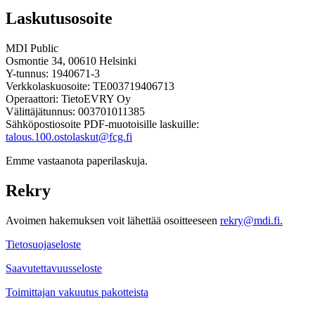
Laskutusosoite
MDI Public
Osmontie 34, 00610 Helsinki
Y-tunnus: 1940671-3
Verkkolaskuosoite: TE003719406713
Operaattori: TietoEVRY Oy
Välittäjätunnus: 003701011385
Sähköpostiosoite PDF-muotoisille laskuille:
talous.100.ostolaskut@fcg.fi
Emme vastaanota paperilaskuja.
Rekry
Avoimen hakemuksen voit lähettää osoitteeseen
rekry@mdi.fi.
Tietosuojaseloste
Saavutettavuusseloste
Toimittajan vakuutus pakotteista