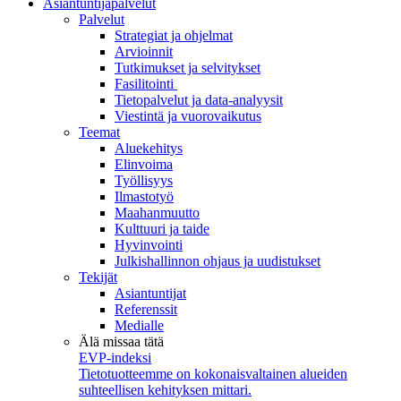
Asiantuntijapalvelut
Palvelut
Strategiat ja ohjelmat
Arvioinnit
Tutkimukset ja selvitykset
Fasilitointi
Tietopalvelut ja data-analyysit
Viestintä ja vuorovaikutus
Teemat
Aluekehitys
Elinvoima
Työllisyys
Ilmastotyö
Maahanmuutto
Kulttuuri ja taide
Hyvinvointi
Julkishallinnon ohjaus ja uudistukset
Tekijät
Asiantuntijat
Referenssit
Medialle
Älä missaa tätä
EVP-indeksi
Tietotuotteemme on kokonaisvaltainen alueiden
suhteellisen kehityksen mittari.