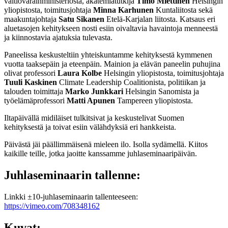
valtiovarainministeriöstä, akatemiatutkija
Timo Miettinen
Helsingin
yliopistosta, toimitusjohtaja
Minna Karhunen
Kuntaliitosta sekä
maakuntajohtaja
Satu Sikanen
Etelä-Karjalan liitosta. Katsaus eri
aluetasojen kehitykseen nosti esiin oivaltavia havaintoja menneestä
ja kiinnostavia ajatuksia tulevasta.
Paneelissa keskusteltiin yhteiskuntamme kehityksestä kymmenen
vuotta taaksepäin ja eteenpäin. Mainion ja elävän paneelin puhujina
olivat professori
Laura Kolbe
Helsingin yliopistosta, toimitusjohtaja
Tuuli Kaskinen
Climate Leadership Coalitionista, politiikan ja
talouden toimittaja
Marko Junkkari
Helsingin Sanomista ja
työelämäprofessori
Matti Apunen
Tampereen yliopistosta.
Iltapäivällä midiläiset tulkitsivat ja keskustelivat Suomen
kehityksestä ja toivat esiin välähdyksiä eri hankkeista.
Päivästä jäi päällimmäisenä mieleen ilo. Isolla sydämellä. Kiitos
kaikille teille, jotka jaoitte kanssamme juhlaseminaaripäivän.
Juhlaseminaarin tallenne:
Linkki ±10-juhlaseminaarin tallenteeseen:
https://vimeo.com/708348162
Kuvat: