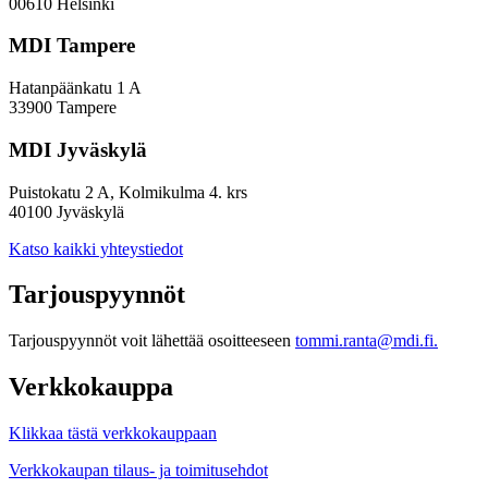
00610 Helsinki
MDI Tampere
Hatanpäänkatu 1 A
33900 Tampere
MDI Jyväskylä
Puistokatu 2 A, Kolmikulma 4. krs
40100 Jyväskylä
Katso kaikki yhteystiedot
Tarjouspyynnöt
Tarjouspyynnöt voit lähettää osoitteeseen
tommi.ranta@mdi.fi.
Verkkokauppa
Klikkaa tästä verkkokauppaan
Verkkokaupan tilaus- ja toimitusehdot