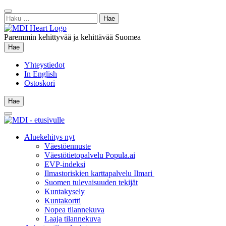
Siirry
Sulje
sisältöön
Haku:
hae
Paremmin kehittyvää ja kehittävää Suomea
Hae
Hae
Yhteystiedot
In English
Ostoskori
Hae
Hae
Main
Menu
Aluekehitys nyt
Väestöennuste
Väestötietopalvelu Popula.ai
EVP-indeksi
Ilmastoriskien karttapalvelu Ilmari
Suomen tulevaisuuden tekijät
Kuntakysely
Kuntakortti
Nopea tilannekuva
Laaja tilannekuva