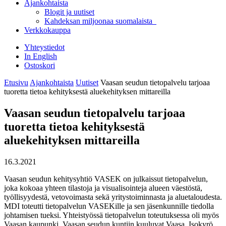
Ajankohtaista
Blogit ja uutiset
Kahdeksan miljoonaa suomalaista
Verkkokauppa
Yhteystiedot
In English
Ostoskori
Etusivu
Ajankohtaista
Uutiset
Vaasan seudun tietopalvelu tarjoaa
tuoretta tietoa kehityksestä aluekehityksen mittareilla
Vaasan seudun tietopalvelu tarjoaa
tuoretta tietoa kehityksestä
aluekehityksen mittareilla
16.3.2021
Vaasan seudun kehitysyhtiö VASEK on julkaissut tietopalvelun,
joka kokoaa yhteen tilastoja ja visualisointeja alueen väestöstä,
työllisyydestä, vetovoimasta sekä yritystoiminnasta ja aluetaloudesta.
MDI toteutti tietopalvelun VASEKille ja sen jäsenkunnille tiedolla
johtamisen tueksi. Yhteistyössä tietopalvelun toteutuksessa oli myös
Vaasan kaupunki. Vaasan seudun kuntiin kuuluvat Vaasa, Isokyrö,