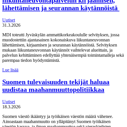
liikuntaneuvontapalvelun kirjaamisen,
lähettämisen ja seurannan käytännöistä
Uutiset
31.3.2026
MDI toteutti Jyväskylän ammattikorkeakoululle selvityksen, jossa
muodostettiin ajantasainen kokonaiskuva liikuntaneuvonnan
lähettämisen, kirjaamisen ja seurannan käytännöistä. Selvityksen
mukaan liikuntaneuvonnan käytännöt vaihtelevat alueittain, ja
palvelun kehittäminen edellyttää yhtenäisempiä toimintamalleja sekä
parempaa tiedon hyödyntämistä.
MDI
Lue lisää
toteutti selvityksen
liikuntaneuvontapalvelun
Suomen tulevaisuuden tekijät haluaa
kirjaamisen,
uudistaa maahanmuuttopolitiikkaa
lähettämisen
ja
seurannan
Uutiset
käytännöistä
18.3.2026
Suomen väestö ikääntyy ja työikäisen väestön määrä vähenee.
Ainoastaan maahanmuutto on ylläpitänyt Suomen työikäisen
väestön kasvua, ja ilman maahanmuuttoa sekä vieraskielisten