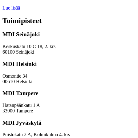
Miten
Lue lisää
keskuskaupungit
ja
Toimipisteet
kehyskunnat
voivat
MDI Seinäjoki
parantaa
sijoitustaan
EVP-
Keskuskatu 10 C 18, 2. krs
indeksissä?
60100 Seinäjoki
MDI Helsinki
Osmontie 34
00610 Helsinki
MDI Tampere
Hatanpäänkatu 1 A
33900 Tampere
MDI Jyväskylä
Puistokatu 2 A, Kolmikulma 4. krs