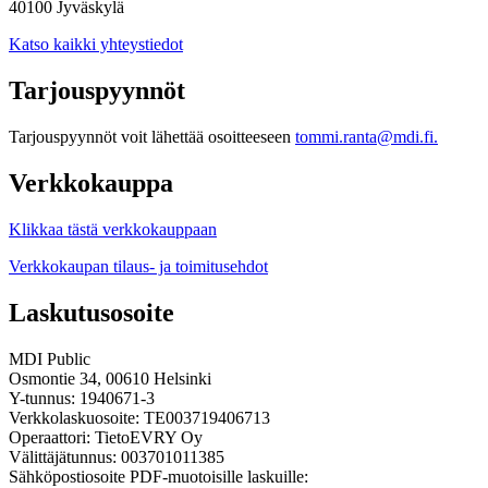
40100 Jyväskylä
Katso kaikki yhteystiedot
Tarjouspyynnöt
Tarjouspyynnöt voit lähettää osoitteeseen
tommi.ranta@mdi.fi.
Verkkokauppa
Klikkaa tästä verkkokauppaan
Verkkokaupan tilaus- ja toimitusehdot
Laskutusosoite
MDI Public
Osmontie 34, 00610 Helsinki
Y-tunnus: 1940671-3
Verkkolaskuosoite: TE003719406713
Operaattori: TietoEVRY Oy
Välittäjätunnus: 003701011385
Sähköpostiosoite PDF-muotoisille laskuille: