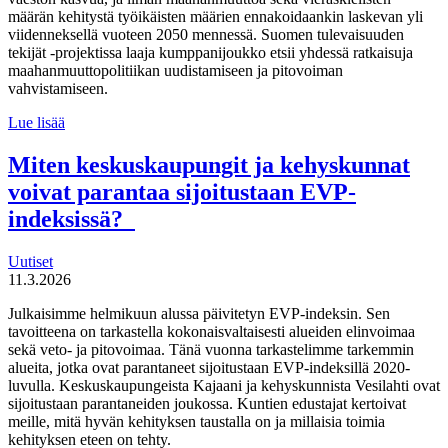
määrän kehitystä työikäisten määrien ennakoidaankin laskevan yli
viidenneksellä vuoteen 2050 mennessä. Suomen tulevaisuuden
tekijät -projektissa laaja kumppanijoukko etsii yhdessä ratkaisuja
maahanmuuttopolitiikan uudistamiseen ja pitovoiman
vahvistamiseen.
Suomen
Lue lisää
tulevaisuuden
tekijät haluaa
Miten keskuskaupungit ja kehyskunnat
uudistaa
voivat parantaa sijoitustaan EVP-
maahanmuuttopolitiikkaa
indeksissä?
Uutiset
11.3.2026
Julkaisimme helmikuun alussa päivitetyn EVP-indeksin. Sen
tavoitteena on tarkastella kokonaisvaltaisesti alueiden elinvoimaa
sekä veto- ja pitovoimaa. Tänä vuonna tarkastelimme tarkemmin
alueita, jotka ovat parantaneet sijoitustaan EVP-indeksillä 2020-
luvulla. Keskuskaupungeista Kajaani ja kehyskunnista Vesilahti ovat
sijoitustaan parantaneiden joukossa. Kuntien edustajat kertoivat
meille, mitä hyvän kehityksen taustalla on ja millaisia toimia
kehityksen eteen on tehty.