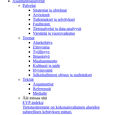
Asiantuntijapalvelut
Palvelut
Strategiat ja ohjelmat
Arvioinnit
Tutkimukset ja selvitykset
Fasilitointi
Tietopalvelut ja data-analyysit
Viestintä ja vuorovaikutus
Teemat
Aluekehitys
Elinvoima
Työllisyys
Ilmastotyö
Maahanmuutto
Kulttuuri ja taide
Hyvinvointi
Julkishallinnon ohjaus ja uudistukset
Tekijät
Asiantuntijat
Referenssit
Medialle
Älä missaa tätä
EVP-indeksi
Tietotuotteemme on kokonaisvaltainen alueiden
suhteellisen kehityksen mittari.