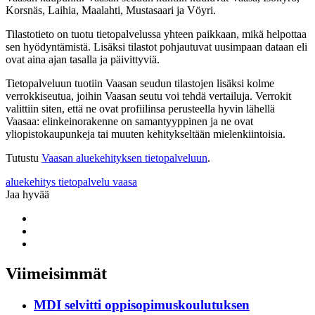
Korsnäs, Laihia, Maalahti, Mustasaari ja Vöyri.
Tilastotieto on tuotu tietopalvelussa yhteen paikkaan, mikä helpottaa
sen hyödyntämistä. Lisäksi tilastot pohjautuvat uusimpaan dataan eli
ovat aina ajan tasalla ja päivittyviä.
Tietopalveluun tuotiin Vaasan seudun tilastojen lisäksi kolme
verrokkiseutua, joihin Vaasan seutu voi tehdä vertailuja. Verrokit
valittiin siten, että ne ovat profiilinsa perusteella hyvin lähellä
Vaasaa: elinkeinorakenne on samantyyppinen ja ne ovat
yliopistokaupunkeja tai muuten kehitykseltään mielenkiintoisia.
Tutustu
Vaasan aluekehityksen tietopalveluun
.
aluekehitys
tietopalvelu
vaasa
Jaa hyvää
Share
to:
Share
facebook
to:
Share
linkedin
to:
twitter
Viimeisimmät
MDI selvitti oppisopimuskoulutuksen