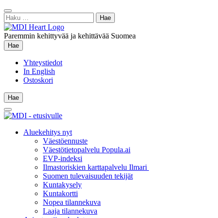
Siirry
Sulje
sisältöön
Haku:
hae
Paremmin kehittyvää ja kehittävää Suomea
Hae
Hae
Yhteystiedot
In English
Ostoskori
Hae
Hae
Main
Menu
Aluekehitys nyt
Väestöennuste
Väestötietopalvelu Popula.ai
EVP-indeksi
Ilmastoriskien karttapalvelu Ilmari
Suomen tulevaisuuden tekijät
Kuntakysely
Kuntakortti
Nopea tilannekuva
Laaja tilannekuva