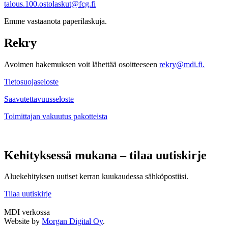
talous.100.ostolaskut@fcg.fi
Emme vastaanota paperilaskuja.
Rekry
Avoimen hakemuksen voit lähettää osoitteeseen
rekry@mdi.fi.
Tietosuojaseloste
Saavutettavuusseloste
Toimittajan vakuutus pakotteista
Kehityksessä mukana – tilaa uutiskirje
Aluekehityksen uutiset kerran kuukaudessa sähköpostiisi.
Tilaa uutiskirje
MDI verkossa
Twitter
LinkedIn
Instagram
Facebook
Website by
Morgan Digital Oy
.