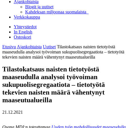
Ajankohtaista
Blogit ja uutiset
Kahdeksan miljoonaa suomalaista
Verkkokauppa
Yhteystiedot
In English
Ostoskori
Etusivu
Ajankohtaista
Uutiset
Tilastokatsaus naisten tietotyöstä
maaseudulla analysoi työvoiman sukupuolisegregaatiota – tietotyötä
tekevien naisten määrä vähentynyt maaseutualueilla
Tilastokatsaus naisten tietotyöstä
maaseudulla analysoi työvoiman
sukupuolisegregaatiota – tietotyötä
tekevien naisten määrä vähentynyt
maaseutualueilla
21.12.2021
Osana MDI:n toteuttamaa
Uuden työn mahdollisuudet maaseudulla