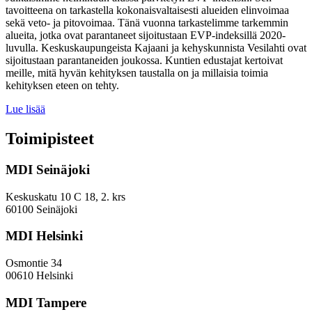
tavoitteena on tarkastella kokonaisvaltaisesti alueiden elinvoimaa
sekä veto- ja pitovoimaa. Tänä vuonna tarkastelimme tarkemmin
alueita, jotka ovat parantaneet sijoitustaan EVP-indeksillä 2020-
luvulla. Keskuskaupungeista Kajaani ja kehyskunnista Vesilahti ovat
sijoitustaan parantaneiden joukossa. Kuntien edustajat kertoivat
meille, mitä hyvän kehityksen taustalla on ja millaisia toimia
kehityksen eteen on tehty.
Miten
Lue lisää
keskuskaupungit
ja
Toimipisteet
kehyskunnat
voivat
MDI Seinäjoki
parantaa
sijoitustaan
EVP-
Keskuskatu 10 C 18, 2. krs
indeksissä?
60100 Seinäjoki
MDI Helsinki
Osmontie 34
00610 Helsinki
MDI Tampere