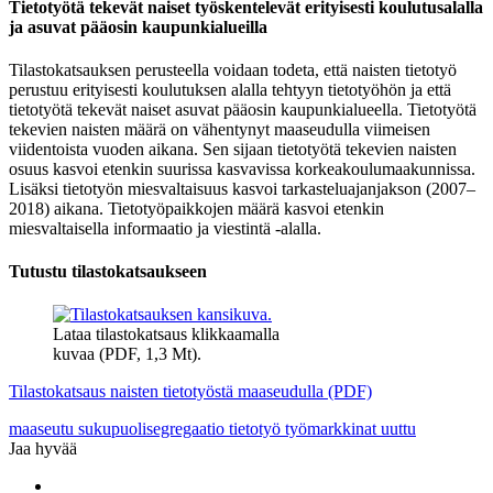
Tietotyötä tekevät naiset työskentelevät erityisesti koulutusalalla
ja asuvat pääosin kaupunkialueilla
Tilastokatsauksen perusteella voidaan todeta, että naisten tietotyö
perustuu erityisesti koulutuksen alalla tehtyyn tietotyöhön ja että
tietotyötä tekevät naiset asuvat pääosin kaupunkialueella. Tietotyötä
tekevien naisten määrä on vähentynyt maaseudulla viimeisen
viidentoista vuoden aikana. Sen sijaan tietotyötä tekevien naisten
osuus kasvoi etenkin suurissa kasvavissa korkeakoulumaakunnissa.
Lisäksi tietotyön miesvaltaisuus kasvoi tarkasteluajanjakson (2007–
2018) aikana. Tietotyöpaikkojen määrä kasvoi etenkin
miesvaltaisella informaatio ja viestintä -alalla.
Tutustu tilastokatsaukseen
Lataa tilastokatsaus klikkaamalla
kuvaa (PDF, 1,3 Mt).
Tilastokatsaus naisten tietotyöstä maaseudulla (PDF)
maaseutu
sukupuolisegregaatio
tietotyö
työmarkkinat
uuttu
Jaa hyvää
Share