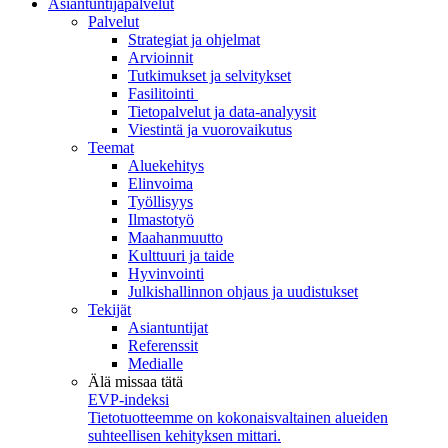
Asiantuntijapalvelut
Palvelut
Strategiat ja ohjelmat
Arvioinnit
Tutkimukset ja selvitykset
Fasilitointi
Tietopalvelut ja data-analyysit
Viestintä ja vuorovaikutus
Teemat
Aluekehitys
Elinvoima
Työllisyys
Ilmastotyö
Maahanmuutto
Kulttuuri ja taide
Hyvinvointi
Julkishallinnon ohjaus ja uudistukset
Tekijät
Asiantuntijat
Referenssit
Medialle
Älä missaa tätä
EVP-indeksi
Tietotuotteemme on kokonaisvaltainen alueiden
suhteellisen kehityksen mittari.