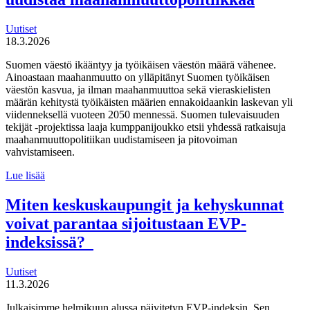
lähettämisen
ja
seurannan
Uutiset
käytännöistä
18.3.2026
Suomen väestö ikääntyy ja työikäisen väestön määrä vähenee.
Ainoastaan maahanmuutto on ylläpitänyt Suomen työikäisen
väestön kasvua, ja ilman maahanmuuttoa sekä vieraskielisten
määrän kehitystä työikäisten määrien ennakoidaankin laskevan yli
viidenneksellä vuoteen 2050 mennessä. Suomen tulevaisuuden
tekijät -projektissa laaja kumppanijoukko etsii yhdessä ratkaisuja
maahanmuuttopolitiikan uudistamiseen ja pitovoiman
vahvistamiseen.
Suomen
Lue lisää
tulevaisuuden
tekijät haluaa
Miten keskuskaupungit ja kehyskunnat
uudistaa
voivat parantaa sijoitustaan EVP-
maahanmuuttopolitiikkaa
indeksissä?
Uutiset
11.3.2026
Julkaisimme helmikuun alussa päivitetyn EVP-indeksin. Sen