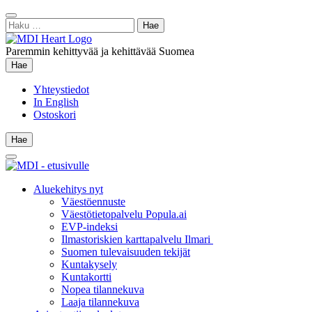
Siirry
Sulje
sisältöön
Haku:
hae
Paremmin kehittyvää ja kehittävää Suomea
Hae
Hae
Yhteystiedot
In English
Ostoskori
Hae
Hae
Main
Menu
Aluekehitys nyt
Väestöennuste
Väestötietopalvelu Popula.ai
EVP-indeksi
Ilmastoriskien karttapalvelu Ilmari
Suomen tulevaisuuden tekijät
Kuntakysely
Kuntakortti
Nopea tilannekuva
Laaja tilannekuva