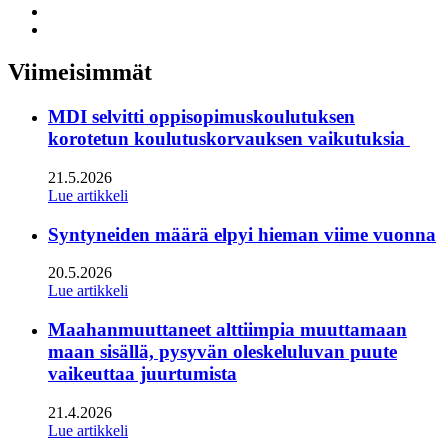
to:
Share
facebook
to:
Share
linkedin
to:
twitter
Viimeisimmät
MDI selvitti oppisopimuskoulutuksen
korotetun koulutuskorvauksen vaikutuksia
21.5.2026
Lue artikkeli
Syntyneiden määrä elpyi hieman viime vuonna
20.5.2026
Lue artikkeli
Maahanmuuttaneet alttiimpia muuttamaan
maan sisällä, pysyvän oleskeluluvan puute
vaikeuttaa juurtumista
21.4.2026
Lue artikkeli