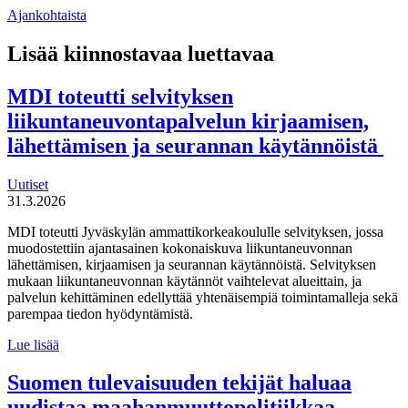
Ajankohtaista
Lisää kiinnostavaa luettavaa
MDI toteutti selvityksen
liikuntaneuvontapalvelun kirjaamisen,
lähettämisen ja seurannan käytännöistä
Uutiset
31.3.2026
MDI toteutti Jyväskylän ammattikorkeakoululle selvityksen, jossa
muodostettiin ajantasainen kokonaiskuva liikuntaneuvonnan
lähettämisen, kirjaamisen ja seurannan käytännöistä. Selvityksen
mukaan liikuntaneuvonnan käytännöt vaihtelevat alueittain, ja
palvelun kehittäminen edellyttää yhtenäisempiä toimintamalleja sekä
parempaa tiedon hyödyntämistä.
MDI
Lue lisää
toteutti selvityksen
liikuntaneuvontapalvelun
Suomen tulevaisuuden tekijät haluaa
kirjaamisen,
uudistaa maahanmuuttopolitiikkaa