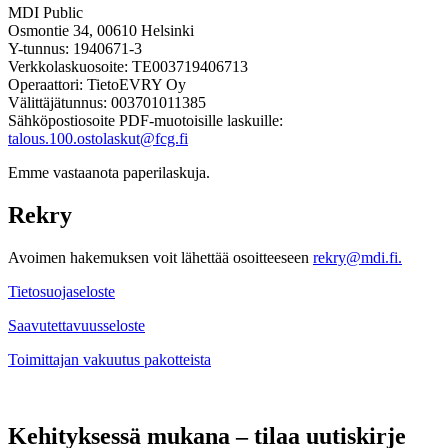
MDI Public
Osmontie 34, 00610 Helsinki
Y-tunnus: 1940671-3
Verkkolaskuosoite: TE003719406713
Operaattori: TietoEVRY Oy
Välittäjätunnus: 003701011385
Sähköpostiosoite PDF-muotoisille laskuille:
talous.100.ostolaskut@fcg.fi
Emme vastaanota paperilaskuja.
Rekry
Avoimen hakemuksen voit lähettää osoitteeseen
rekry@mdi.fi.
Tietosuojaseloste
Saavutettavuusseloste
Toimittajan vakuutus pakotteista
Kehityksessä mukana – tilaa uutiskirje