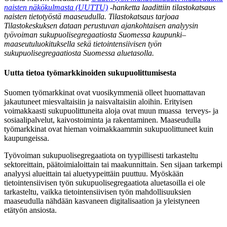
naisten näkökulmasta (UUTTU)
-hanketta laadittiin tilastokatsaus
naisten tietotyöstä maaseudulla. Tilastokatsaus tarjoaa
Tilastokeskuksen dataan perustuvan ajankohtaisen analyysin
työvoiman sukupuolisegregaatiosta Suomessa kaupunki–
maaseutuluokituksella sekä tietointensiivisen työn
sukupuolisegregaatiosta Suomessa aluetasolla.
Uutta tietoa työmarkkinoiden sukupuolittumisesta
Suomen työmarkkinat ovat vuosikymmeniä olleet huomattavan
jakautuneet miesvaltaisiin ja naisvaltaisiin aloihin. Erityisen
voimakkaasti sukupuolittuneita aloja ovat muun muassa terveys- ja
sosiaalipalvelut, kaivostoiminta ja rakentaminen. Maaseudulla
työmarkkinat ovat hieman voimakkaammin sukupuolittuneet kuin
kaupungeissa.
Työvoiman sukupuolisegregaatiota on tyypillisesti tarkasteltu
sektoreittain, päätoimialoittain tai maakunnittain. Sen sijaan tarkempi
analyysi alueittain tai aluetyypeittäin puuttuu. Myöskään
tietointensiivisen työn sukupuolisegregaatiota aluetasoilla ei ole
tarkasteltu, vaikka tietointensiivisen työn mahdollisuuksien
maaseudulla nähdään kasvaneen digitalisaation ja yleistyneen
etätyön ansiosta.