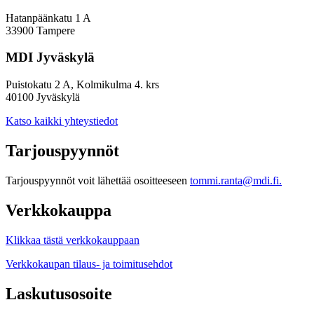
Hatanpäänkatu 1 A
33900 Tampere
MDI Jyväskylä
Puistokatu 2 A, Kolmikulma 4. krs
40100 Jyväskylä
Katso kaikki yhteystiedot
Tarjouspyynnöt
Tarjouspyynnöt voit lähettää osoitteeseen
tommi.ranta@mdi.fi.
Verkkokauppa
Klikkaa tästä verkkokauppaan
Verkkokaupan tilaus- ja toimitusehdot
Laskutusosoite