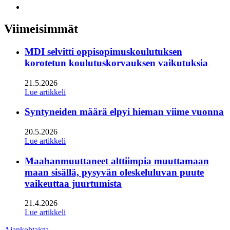
facebook
to:
Share
linkedin
to:
twitter
Viimeisimmät
MDI selvitti oppisopimuskoulutuksen
korotetun koulutuskorvauksen vaikutuksia
21.5.2026
Lue artikkeli
Syntyneiden määrä elpyi hieman viime vuonna
20.5.2026
Lue artikkeli
Maahanmuuttaneet alttiimpia muuttamaan
maan sisällä, pysyvän oleskeluluvan puute
vaikeuttaa juurtumista
21.4.2026
Lue artikkeli
Ajankohtaista