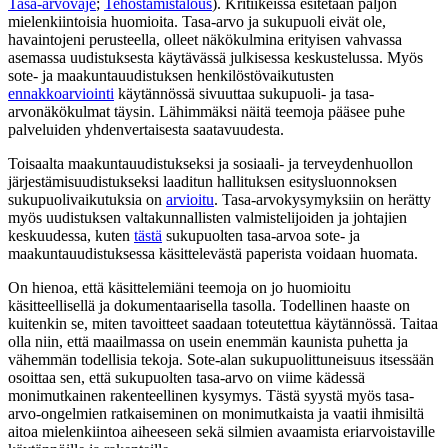
Tasa-arvovaje
;
Tehostamistalous
). Kritiikeissä esitetään paljon
mielenkiintoisia huomioita. Tasa-arvo ja sukupuoli eivät ole,
havaintojeni perusteella, olleet näkökulmina erityisen vahvassa
asemassa uudistuksesta käytävässä julkisessa keskustelussa. Myös
sote- ja maakuntauudistuksen henkilöstövaikutusten
ennakkoarviointi
käytännössä sivuuttaa sukupuoli- ja tasa-
arvonäkökulmat täysin. Lähimmäksi näitä teemoja pääsee puhe
palveluiden yhdenvertaisesta saatavuudesta.
Toisaalta maakuntauudistukseksi ja sosiaali- ja terveydenhuollon
järjestämisuudistukseksi laaditun hallituksen esitysluonnoksen
sukupuolivaikutuksia on
arvioitu
. Tasa-arvokysymyksiin on herätty
myös uudistuksen valtakunnallisten valmistelijoiden ja johtajien
keskuudessa, kuten
tästä
sukupuolten tasa-arvoa sote- ja
maakuntauudistuksessa käsittelevästä paperista voidaan huomata.
On hienoa, että käsittelemiäni teemoja on jo huomioitu
käsitteellisellä ja dokumentaarisella tasolla. Todellinen haaste on
kuitenkin se, miten tavoitteet saadaan toteutettua käytännössä. Taitaa
olla niin, että maailmassa on usein enemmän kaunista puhetta ja
vähemmän todellisia tekoja. Sote-alan sukupuolittuneisuus itsessään
osoittaa sen, että sukupuolten tasa-arvo on viime kädessä
monimutkainen rakenteellinen kysymys. Tästä syystä myös tasa-
arvo-ongelmien ratkaiseminen on monimutkaista ja vaatii ihmisiltä
aitoa mielenkiintoa aiheeseen sekä silmien avaamista eriarvoistaville