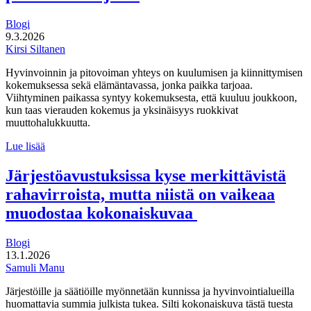
vuonna
Blogi
9.3.2026
Kirsi Siltanen
Hyvinvoinnin ja pitovoiman yhteys on kuulumisen ja kiinnittymisen
kokemuksessa sekä elämäntavassa, jonka paikka tarjoaa.
Viihtyminen paikassa syntyy kokemuksesta, että kuuluu joukkoon,
kun taas vierauden kokemus ja yksinäisyys ruokkivat
muuttohalukkuutta.
Paikka,
Lue lisää
johon
kuulua:
Järjestöavustuksissa kyse merkittävistä
hyvinvointi
rahavirroista, mutta niistä on vaikeaa
pitovoimatekijänä
muodostaa kokonaiskuvaa
Blogi
13.1.2026
Samuli Manu
Järjestöille ja säätiöille myönnetään kunnissa ja hyvinvointialueilla
huomattavia summia julkista tukea. Silti kokonaiskuva tästä tuesta