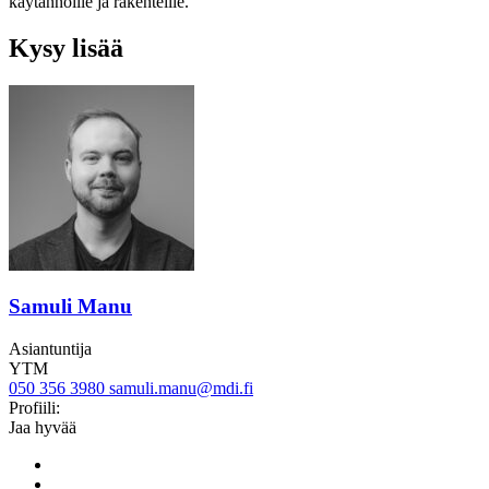
käytännöille ja rakenteille.
Kysy lisää
Samuli Manu
Asiantuntija
YTM
050 356 3980
samuli.manu@mdi.fi
Linkedin
Profiili:
Jaa hyvää
Share
to:
Share