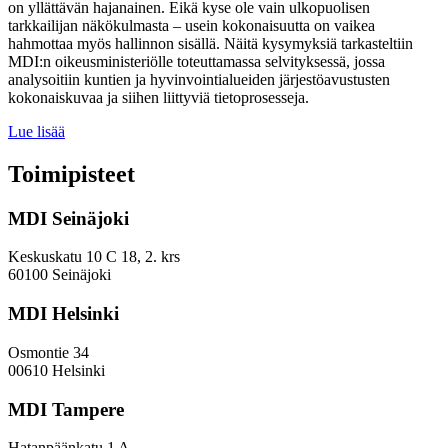
on yllättävän hajanainen. Eikä kyse ole vain ulkopuolisen
tarkkailijan näkökulmasta – usein kokonaisuutta on vaikea
hahmottaa myös hallinnon sisällä. Näitä kysymyksiä tarkasteltiin
MDI:n oikeusministeriölle toteuttamassa selvityksessä, jossa
analysoitiin kuntien ja hyvinvointialueiden järjestöavustusten
kokonaiskuvaa ja siihen liittyviä tietoprosesseja.
Järjestöavustuksissa
Lue lisää
kyse
merkittävistä
Toimipisteet
rahavirroista,
mutta
MDI Seinäjoki
niistä
on
vaikeaa
Keskuskatu 10 C 18, 2. krs
muodostaa
60100 Seinäjoki
kokonaiskuvaa
MDI Helsinki
Osmontie 34
00610 Helsinki
MDI Tampere
Hatanpäänkatu 1 A