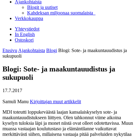
Ajankohtaista
Blogit ja uutiset
Kahdeksan miljoonaa suomalaista
Verkkokauppa
Yhteystiedot
In English
Ostoskori
Etusivu
Ajankohtaista
Blogi
Blogi: Sote- ja maakuntauudistus ja
sukupuoli
Blogi: Sote- ja maakuntauudistus ja
sukupuoli
17.7.2017
Samuli Manu
Kirjoittajan muut artikkelit
MDI toteutti loppukeväästä laajan kansalaiskyselyn sote- ja
maakuntauudistukseen liittyen. Olen tahkonnut viime aikoina
kyselyn tuloksia läpi ja monet niistä ovat olleet odotettavissa. Muun
muassa vastaajan koulutustaso ja elämäntilanne vaikuttavat
merkittävästi siihen, millaisena vastaaja pitää palveluiden nykytilaa