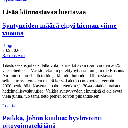
Lisää kiinnostavaa luettavaa
Syntyneiden määrä elpyi hieman viime
vuonna
Blogi
20.5.2026
Rasmus Aro
Tilastokeskus julkaisi tällä viikolla merkittävän osan vuoden 2025
väestötiedoista. Väestotietoihin perehtynyt asiantuntijamme Rasmus
Aro tutustui uusiin tietoihin ja kiinnitti huomiota kiinnostavaan
seikkaan: syntyneiden määrä kasvoi aiempaan vuoteen verrattuna
2000 henkilöllä. Kasvua tapahtui etenkin yli 30-vuotiaiden naisten
hedelmällisyysluvuissa. Vaikka syntyvyyden elpymistä ei ole syytä
vielä juhlia, tuo tämä tieto pienen toivon pilkahduksen.
Syntyneiden
Lue lisää
määrä
elpyi
Paikka, johon kuulua: hyvinvointi
hieman
pitovoimatekijänä
viime