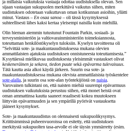
ja millaisia vaikutuksia vastaaja odottaa uudistuksella olevan. Sen
sijaan vastaajan sukupuolen merkittävä vaikutus siihen, miten
uudistuksen odotetaan vaikuttavan oman kotikunnan asioihin, yllätti
minut. Vastaus –
En osaa sanoa
– oli tässä kysymyksessä
suhteellisesti lähes kaksi kertaa yleisempi naisilla kuin miehillä.
Olin hieman aiemmin tutustunut Fountain Parkin, sosiaali- ja
terveysministeriön ja valtiovarainministeriön toimeksiannosta,
toteuttaman henkilöstökyselyn tuloksiin. Kyselyn tavoitteena oli
”Selvittää sote- ja maakuntauudistuksessa mukana olevien
ammattilaisten ajatuksia uudistuksen onnistuneesta toteuttamisesta.”
Kysyttäessä mielikuvaa uudistuksesta yleisimmät vastaukset olivat
keskeneräinen ja sekava, tiedon puute
sekä
epävarma tulevaisuus
.
Tätä kautta asia alkoi käydä järkeen. Suurin osa sote- ja
maakuntauudistuksessa mukana olevista ammattilaisista työskentelee
sote-alalla
, ja suurin osa sote-alan työntekijöistä on
naisia
.
Varovainen tulkintani on, että naisten miehiä suurempi epävarmuus
uudistuksen vaikutuksista perustuu siihen, että monet heistä ovat
oman ammattinsa kautta saaneet reaalisesti kokea muutokseen
liittyvän epävarmuuden ja sen ympärillä pyörivät vastauksetta
jääneet kysymykset.
Sote- ja maakuntauudistus on olennaisesti sukupuolikysymys.
Kriittisimmissä puheenvuoroissa on esitetty, että uudistuksen
merkitystä sukupuolten tasa-arvolle ei ole täysin ymmärretty (esim.