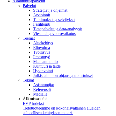
Asiantuntijapalvelut
Palvelut
Strategiat ja ohjelmat
Arvioinnit
Tutkimukset ja selvitykset
Fasilitointi
Tietopalvelut ja data-analyysit
Viestintä ja vuorovaikutus
Teemat
Aluekehitys
Elinvoima
Työllisyys
Ilmastotyö
Maahanmuutto
Kulttuuri ja taide
Hyvinvointi
Julkishallinnon ohjaus ja uudistukset
Tekijät
Asiantuntijat
Referenssit
Medialle
Älä missaa tätä
EVP-indeksi
Tietotuotteemme on kokonaisvaltainen alueiden
suhteellisen kehityksen mittari.