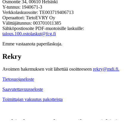
Osmontie 34, 00610 Helsinki
Y-tunnus: 1940671-3
Verkkolaskuosoite: TE003719406713
Operaattori: TietoEVRY Oy
Välittäjätunnus: 003701011385
Sähköpostiosoite PDF-muotoisille laskuille:
talous.100.ostolaskut@fcg.fi
Emme vastaanota paperilaskuja.
Rekry
Avoimen hakemuksen voit lähettää osoitteeseen
rekry@mdi.fi.
Tietosuojaseloste
Saavutettavuusseloste
Toimittajan vakuutus pakotteista
Kehityksessä mukana – tilaa uutiskirje