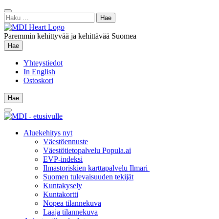
Siirry
Sulje
sisältöön
Haku:
hae
Paremmin kehittyvää ja kehittävää Suomea
Hae
Hae
Yhteystiedot
In English
Ostoskori
Hae
Hae
Main
Menu
Aluekehitys nyt
Väestöennuste
Väestötietopalvelu Popula.ai
EVP-indeksi
Ilmastoriskien karttapalvelu Ilmari
Suomen tulevaisuuden tekijät
Kuntakysely
Kuntakortti
Nopea tilannekuva
Laaja tilannekuva