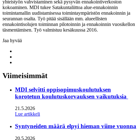
yhteistyön vahvistaminen sekä pysyvän ennakointiverkoston
kokoaminen. MDI tukee Satakuntaliittoa alue-ennakoinnin
toimintamallin uudistamisessa toimintaympäristön ennakoinnin ja
seurannan osalta. Työ pitää sisällään mm. alueellisten
ennakointisolujen toiminnan pilotoinnin ja ennakoinnin vuosikellon
täsmentämisen. Työ valmistuu kesäkuussa 2016.
Jaa hyvää
Share
to:
Share
facebook
to:
Share
linkedin
to:
twitter
Viimeisimmät
MDI selvitti oppisopimuskoulutuksen
korotetun koulutuskorvauksen vaikutuksia
21.5.2026
Lue artikkeli
Syntyneiden määrä elpyi hieman viime vuonna
20.5.2026