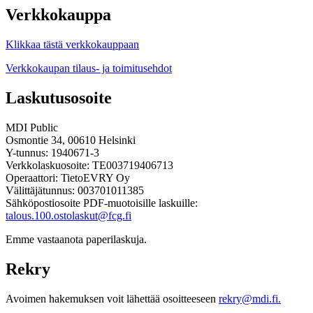
Verkkokauppa
Klikkaa tästä verkkokauppaan
Verkkokaupan tilaus- ja toimitusehdot
Laskutusosoite
MDI Public
Osmontie 34, 00610 Helsinki
Y-tunnus: 1940671-3
Verkkolaskuosoite: TE003719406713
Operaattori: TietoEVRY Oy
Välittäjätunnus: 003701011385
Sähköpostiosoite PDF-muotoisille laskuille:
talous.100.ostolaskut@fcg.fi
Emme vastaanota paperilaskuja.
Rekry
Avoimen hakemuksen voit lähettää osoitteeseen
rekry@mdi.fi.