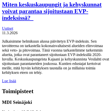
tekijät haluaa
Miten keskuskaupungit ja kehyskunnat
uudistaa
voivat parantaa sijoitustaan EVP-
maahanmuuttopolitiikkaa
indeksissä?
Uutiset
11.3.2026
Julkaisimme helmikuun alussa päivitetyn EVP-indeksin. Sen
tavoitteena on tarkastella kokonaisvaltaisesti alueiden elinvoimaa
sekä veto- ja pitovoimaa. Tänä vuonna tarkastelimme tarkemmin
alueita, jotka ovat parantaneet sijoitustaan EVP-indeksillä 2020-
luvulla. Keskuskaupungeista Kajaani ja kehyskunnista Vesilahti ovat
sijoitustaan parantaneiden joukossa. Kuntien edustajat kertoivat
meille, mitä hyvän kehityksen taustalla on ja millaisia toimia
kehityksen eteen on tehty.
Miten
Lue lisää
keskuskaupungit
ja
Toimipisteet
kehyskunnat
voivat
MDI Seinäjoki
parantaa
sijoitustaan