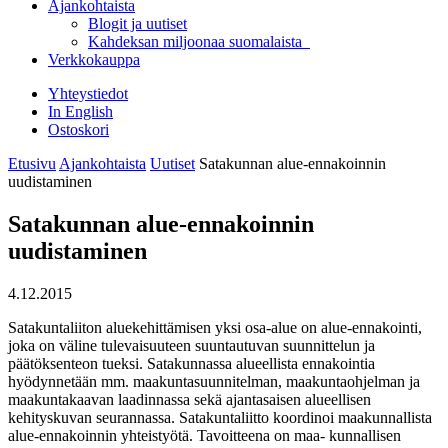
Ajankohtaista
Blogit ja uutiset
Kahdeksan miljoonaa suomalaista
Verkkokauppa
Yhteystiedot
In English
Ostoskori
Etusivu
Ajankohtaista
Uutiset
Satakunnan alue-ennakoinnin
uudistaminen
Satakunnan alue-ennakoinnin
uudistaminen
4.12.2015
Satakuntaliiton aluekehittämisen yksi osa-alue on alue-ennakointi,
joka on väline tulevaisuuteen suuntautuvan suunnittelun ja
päätöksenteon tueksi. Satakunnassa alueellista ennakointia
hyödynnetään mm. maakuntasuunnitelman, maakuntaohjelman ja
maakuntakaavan laadinnassa sekä ajantasaisen alueellisen
kehityskuvan seurannassa. Satakuntaliitto koordinoi maakunnallista
alue-ennakoinnin yhteistyötä. Tavoitteena on maa- kunnallisen