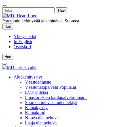
Siirry
Sulje
sisältöön
Haku:
hae
Paremmin kehittyvää ja kehittävää Suomea
Hae
Hae
Yhteystiedot
In English
Ostoskori
Hae
Hae
Main
Menu
Aluekehitys nyt
Väestöennuste
Väestötietopalvelu Popula.ai
EVP-indeksi
Ilmastoriskien karttapalvelu Ilmari
Suomen tulevaisuuden tekijät
Kuntakysely
Kuntakortti
Nopea tilannekuva
Laaja tilannekuva