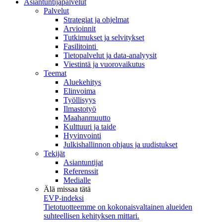
Asiantuntijapalvelut
Palvelut
Strategiat ja ohjelmat
Arvioinnit
Tutkimukset ja selvitykset
Fasilitointi
Tietopalvelut ja data-analyysit
Viestintä ja vuorovaikutus
Teemat
Aluekehitys
Elinvoima
Työllisyys
Ilmastotyö
Maahanmuutto
Kulttuuri ja taide
Hyvinvointi
Julkishallinnon ohjaus ja uudistukset
Tekijät
Asiantuntijat
Referenssit
Medialle
Älä missaa tätä
EVP-indeksi
Tietotuotteemme on kokonaisvaltainen alueiden
suhteellisen kehityksen mittari.