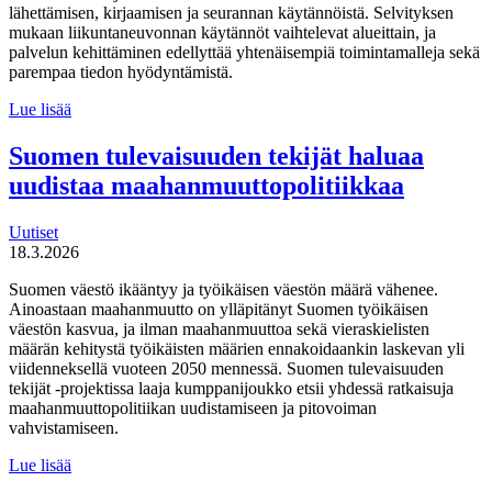
lähettämisen, kirjaamisen ja seurannan käytännöistä. Selvityksen
mukaan liikuntaneuvonnan käytännöt vaihtelevat alueittain, ja
palvelun kehittäminen edellyttää yhtenäisempiä toimintamalleja sekä
parempaa tiedon hyödyntämistä.
MDI
Lue lisää
toteutti selvityksen
liikuntaneuvontapalvelun
Suomen tulevaisuuden tekijät haluaa
kirjaamisen,
uudistaa maahanmuuttopolitiikkaa
lähettämisen
ja
seurannan
Uutiset
käytännöistä
18.3.2026
Suomen väestö ikääntyy ja työikäisen väestön määrä vähenee.
Ainoastaan maahanmuutto on ylläpitänyt Suomen työikäisen
väestön kasvua, ja ilman maahanmuuttoa sekä vieraskielisten
määrän kehitystä työikäisten määrien ennakoidaankin laskevan yli
viidenneksellä vuoteen 2050 mennessä. Suomen tulevaisuuden
tekijät -projektissa laaja kumppanijoukko etsii yhdessä ratkaisuja
maahanmuuttopolitiikan uudistamiseen ja pitovoiman
vahvistamiseen.
Suomen
Lue lisää
tulevaisuuden