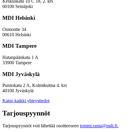
EVP-
Keskuskatu 10 C 18, 2. krs
indeksissä?
60100 Seinäjoki
MDI Helsinki
Osmontie 34
00610 Helsinki
MDI Tampere
Hatanpäänkatu 1 A
33900 Tampere
MDI Jyväskylä
Puistokatu 2 A, Kolmikulma 4. krs
40100 Jyväskylä
Katso kaikki yhteystiedot
Tarjouspyynnöt
Tarjouspyynnöt voit lähettää osoitteeseen
tommi.ranta@mdi.fi.