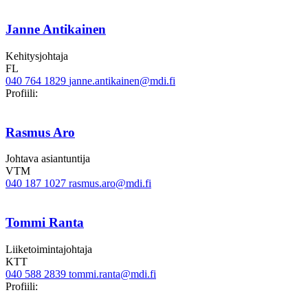
Janne Antikainen
Kehitysjohtaja
FL
040 764 1829
janne.antikainen@mdi.fi
Twitter
LinkedIn
Profiili:
Rasmus Aro
Johtava asiantuntija
VTM
040 187 1027
rasmus.aro@mdi.fi
Tommi Ranta
Liiketoimintajohtaja
KTT
040 588 2839
tommi.ranta@mdi.fi
Twitter
Linkedin
Profiili: