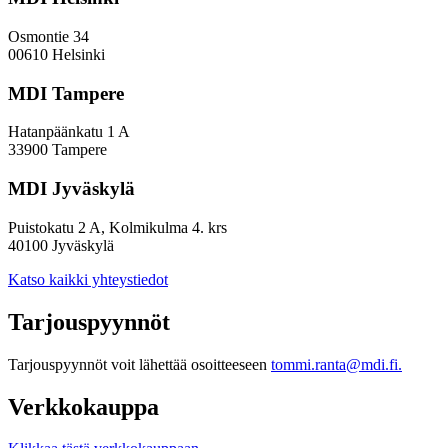
Osmontie 34
00610 Helsinki
MDI Tampere
Hatanpäänkatu 1 A
33900 Tampere
MDI Jyväskylä
Puistokatu 2 A, Kolmikulma 4. krs
40100 Jyväskylä
Katso kaikki yhteystiedot
Tarjouspyynnöt
Tarjouspyynnöt voit lähettää osoitteeseen
tommi.ranta@mdi.fi.
Verkkokauppa