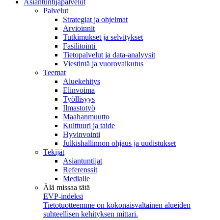
Asiantuntijapalvelut
Palvelut
Strategiat ja ohjelmat
Arvioinnit
Tutkimukset ja selvitykset
Fasilitointi
Tietopalvelut ja data-analyysit
Viestintä ja vuorovaikutus
Teemat
Aluekehitys
Elinvoima
Työllisyys
Ilmastotyö
Maahanmuutto
Kulttuuri ja taide
Hyvinvointi
Julkishallinnon ohjaus ja uudistukset
Tekijät
Asiantuntijat
Referenssit
Medialle
Älä missaa tätä
EVP-indeksi
Tietotuotteemme on kokonaisvaltainen alueiden
suhteellisen kehityksen mittari.