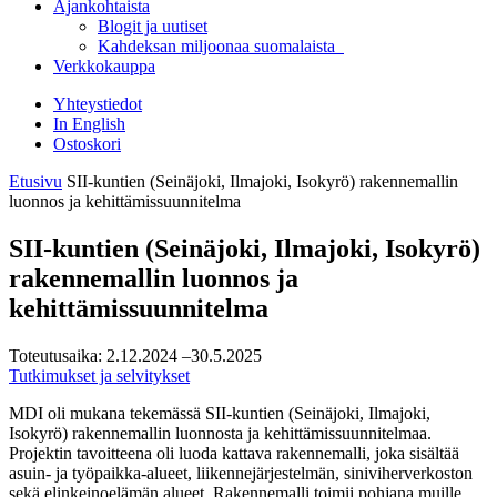
Ajankohtaista
Blogit ja uutiset
Kahdeksan miljoonaa suomalaista
Verkkokauppa
Yhteystiedot
In English
Ostoskori
Etusivu
SII-kuntien (Seinäjoki, Ilmajoki, Isokyrö) rakennemallin
luonnos ja kehittämissuunnitelma
SII-kuntien (Seinäjoki, Ilmajoki, Isokyrö)
rakennemallin luonnos ja
kehittämissuunnitelma
Toteutusaika:
2.12.2024
–30.5.2025
Tutkimukset ja selvitykset
MDI oli mukana tekemässä SII-kuntien (Seinäjoki, Ilmajoki,
Isokyrö) rakennemallin luonnosta ja kehittämissuunnitelmaa.
Projektin tavoitteena oli luoda kattava rakennemalli, joka sisältää
asuin- ja työpaikka-alueet, liikennejärjestelmän, siniviherverkoston
sekä elinkeinoelämän alueet. Rakennemalli toimii pohjana muille