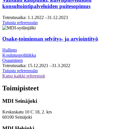
ja
konsultointipalveluiden puitesopimus
tiekarttatyö
Toteutusaika:
1.1.2022
–31.12.2023
Vantaan
Tutustu referenssiin
kaupunki,
kasvupalveluiden
konsultointipalveluiden
Osake-toiminnan selvitys- ja arviointityö
puitesopimus
Hallinto
Koulutuspolitiikka
Osaaminen
Toteutusaika:
15.12.2021
–31.3.2022
Osake-
Tutustu referenssiin
toiminnan
Katso kaikki referenssit
selvitys-
ja
Toimipisteet
arviointityö
MDI Seinäjoki
Keskuskatu 10 C 18, 2. krs
60100 Seinäjoki
MDI Helsinki