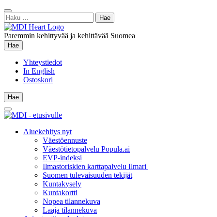
Siirry
Sulje
sisältöön
Haku:
hae
Paremmin kehittyvää ja kehittävää Suomea
Hae
Hae
Yhteystiedot
In English
Ostoskori
Hae
Hae
Main
Menu
Aluekehitys nyt
Väestöennuste
Väestötietopalvelu Popula.ai
EVP-indeksi
Ilmastoriskien karttapalvelu Ilmari
Suomen tulevaisuuden tekijät
Kuntakysely
Kuntakortti
Nopea tilannekuva
Laaja tilannekuva