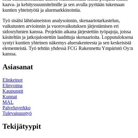
kaava- ja kehityssuunnitelmille ja sen avulla pyritään tukemaan
kuntien yhteistyötä ja aluemarkkinointia.
Työ sisälsi lähtöaineiston analysoinnin, skenaariotarkastelun,
vaikutusten arvioinnin ja vuorovaikutuksen järjestämisen eri
sidosryhmien kanssa. Projektin aikana järjestettiin työpajoja, joissa
käsiteltiin ja jatkojalostettiin laadittuja skenaarioita. Lopputuloksena
syntyi kuntien yhteinen näkemys aluerakenteesta ja sen keskeisistä
elementeistä. Työ tehtiin yhdessä FCG Rakennettu Ympäristö Oy:n
kanssa.
Asiasanat
Elinkeinot
Elinvoima
Kaupungit
Kunnat
MAL
Palveluverkko
Tulevaisuustyö
Tekijätyypit