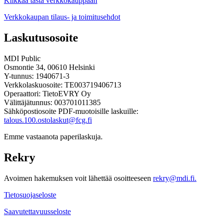
Klikkaa tästä verkkokauppaan
Verkkokaupan tilaus- ja toimitusehdot
Laskutusosoite
MDI Public
Osmontie 34, 00610 Helsinki
Y-tunnus: 1940671-3
Verkkolaskuosoite: TE003719406713
Operaattori: TietoEVRY Oy
Välittäjätunnus: 003701011385
Sähköpostiosoite PDF-muotoisille laskuille:
talous.100.ostolaskut@fcg.fi
Emme vastaanota paperilaskuja.
Rekry
Avoimen hakemuksen voit lähettää osoitteeseen
rekry@mdi.fi.
Tietosuojaseloste
Saavutettavuusseloste