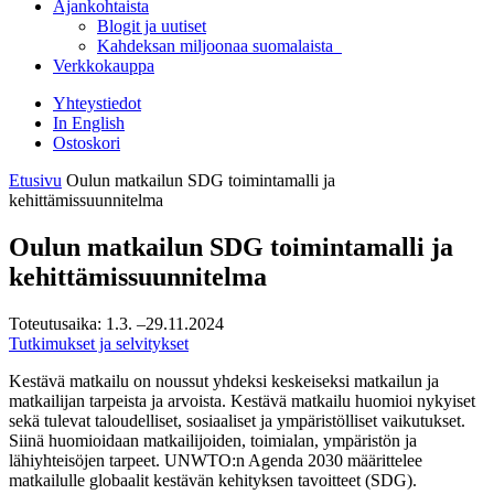
Ajankohtaista
Blogit ja uutiset
Kahdeksan miljoonaa suomalaista
Verkkokauppa
Yhteystiedot
In English
Ostoskori
Etusivu
Oulun matkailun SDG toimintamalli ja
kehittämissuunnitelma
Oulun matkailun SDG toimintamalli ja
kehittämissuunnitelma
Toteutusaika:
1.3.
–29.11.2024
Tutkimukset ja selvitykset
Kestävä matkailu on noussut yhdeksi keskeiseksi matkailun ja
matkailijan tarpeista ja arvoista. Kestävä matkailu huomioi nykyiset
sekä tulevat taloudelliset, sosiaaliset ja ympäristölliset vaikutukset.
Siinä huomioidaan matkailijoiden, toimialan, ympäristön ja
lähiyhteisöjen tarpeet. UNWTO:n Agenda 2030 määrittelee
matkailulle globaalit kestävän kehityksen tavoitteet (SDG).