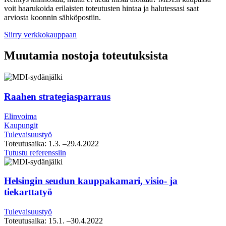
voit haarukoida erilaisten toteutusten hintaa ja halutessasi saat
arviosta koonnin sähköpostiin.
Siirry verkkokauppaan
Muutamia nostoja toteutuksista
Raahen strategiasparraus
Elinvoima
Kaupungit
Tulevaisuustyö
Toteutusaika:
1.3.
–29.4.2022
Raahen
Tutustu referenssiin
strategiasparraus
Helsingin seudun kauppakamari, visio- ja
tiekarttatyö
Tulevaisuustyö
Toteutusaika:
15.1.
–30.4.2022