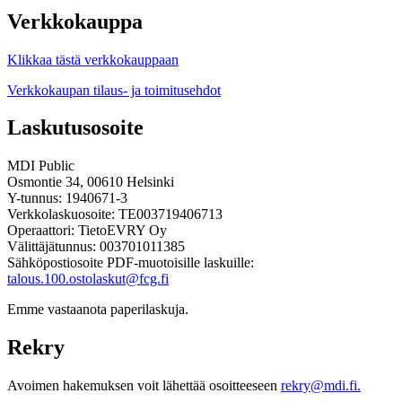
Verkkokauppa
Klikkaa tästä verkkokauppaan
Verkkokaupan tilaus- ja toimitusehdot
Laskutusosoite
MDI Public
Osmontie 34, 00610 Helsinki
Y-tunnus: 1940671-3
Verkkolaskuosoite: TE003719406713
Operaattori: TietoEVRY Oy
Välittäjätunnus: 003701011385
Sähköpostiosoite PDF-muotoisille laskuille:
talous.100.ostolaskut@fcg.fi
Emme vastaanota paperilaskuja.
Rekry
Avoimen hakemuksen voit lähettää osoitteeseen
rekry@mdi.fi.