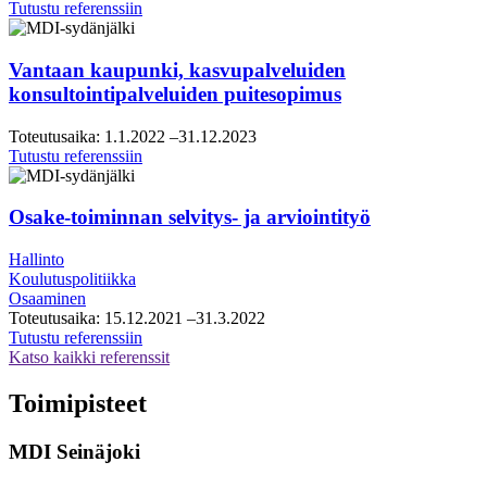
Helsingin
Tutustu referenssiin
seudun
kauppakamari,
visio-
Vantaan kaupunki, kasvupalveluiden
ja
konsultointipalveluiden puitesopimus
tiekarttatyö
Toteutusaika:
1.1.2022
–31.12.2023
Vantaan
Tutustu referenssiin
kaupunki,
kasvupalveluiden
konsultointipalveluiden
Osake-toiminnan selvitys- ja arviointityö
puitesopimus
Hallinto
Koulutuspolitiikka
Osaaminen
Toteutusaika:
15.12.2021
–31.3.2022
Osake-
Tutustu referenssiin
toiminnan
Katso kaikki referenssit
selvitys-
ja
Toimipisteet
arviointityö
MDI Seinäjoki