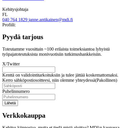
Kehitysjohtaja
FL
040 764 1829
janne.antikainen@mdi.fi
Twitter
LinkedIn
Profiili:
Pyydä tarjous
Toteutamme vuosittain ~100 erilaista toimeksiantoa lyhyistä
työpajatoteutuksista monivuotisiin tutkimushankkeisiin.
X/Twitter
Kenttä on validointitarkoituksiin ja tulee jättää koskemattomaksi.
Kerro sähköpostiosoitteesi, niin olemme yhteydessä
(Pakollinen)
Puhelinnumero
Lähetä
Verkkokauppa
Kehitys kiinnostaa, mutta et tiedä mistä aloittaa? MDI:n kaupassa