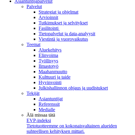
Asiantuntijapalvelut
Palvelut
Strategiat ja ohjelmat
Arvioinnit
Tutkimukset ja selvitykset
Fasilitointi
Tietopalvelut ja data-analyysit
Viestintä ja vuorovaikutus
Teemat
Aluekehitys
Elinvoima
Työllisyys
Ilmastotyö
Maahanmuutto
Kulttuuri ja taide
Hyvinvointi
Julkishallinnon ohjaus ja uudistukset
Tekijät
Asiantuntijat
Referenssit
Medialle
Älä missaa tätä
EVP-indeksi
Tietotuotteemme on kokonaisvaltainen alueiden
suhteellisen kehityksen mittari.