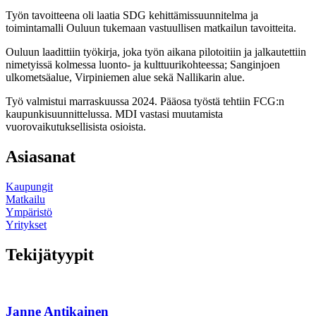
Työn tavoitteena oli laatia SDG kehittämissuunnitelma ja
toimintamalli Ouluun tukemaan vastuullisen matkailun tavoitteita.
Ouluun laadittiin työkirja, joka työn aikana pilotoitiin ja jalkautettiin
nimetyissä kolmessa luonto- ja kulttuurikohteessa; Sanginjoen
ulkometsäalue, Virpiniemen alue sekä Nallikarin alue.
Työ valmistui marraskuussa 2024. Pääosa työstä tehtiin FCG:n
kaupunkisuunnittelussa. MDI vastasi muutamista
vuorovaikutuksellisista osioista.
Asiasanat
Kaupungit
Matkailu
Ympäristö
Yritykset
Tekijätyypit
Janne Antikainen