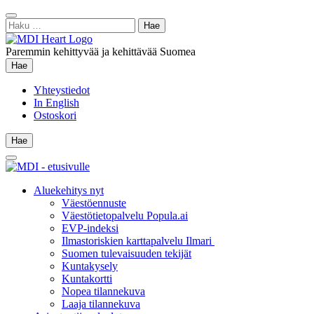
Siirry
Sulje
sisältöön
Haku:
hae
Paremmin kehittyvää ja kehittävää Suomea
Hae
Hae
Yhteystiedot
In English
Ostoskori
Hae
Hae
Main
Menu
Aluekehitys nyt
Väestöennuste
Väestötietopalvelu Popula.ai
EVP-indeksi
Ilmastoriskien karttapalvelu Ilmari
Suomen tulevaisuuden tekijät
Kuntakysely
Kuntakortti
Nopea tilannekuva
Laaja tilannekuva