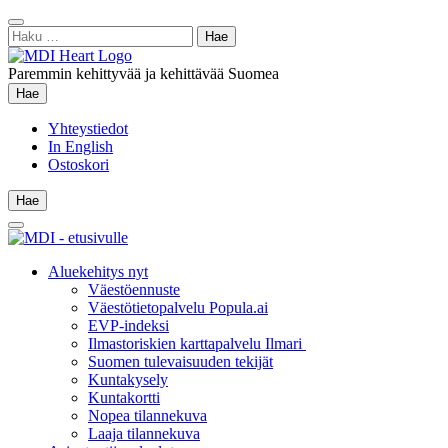
Siirry
Sulje
sisältöön
Haku:
hae
Paremmin kehittyvää ja kehittävää Suomea
Hae
Hae
Yhteystiedot
In English
Ostoskori
Hae
Hae
Main
Menu
Aluekehitys nyt
Väestöennuste
Väestötietopalvelu Popula.ai
EVP-indeksi
Ilmastoriskien karttapalvelu Ilmari
Suomen tulevaisuuden tekijät
Kuntakysely
Kuntakortti
Nopea tilannekuva
Laaja tilannekuva