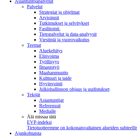
Asiantuntijapalvelut
Palvelut
Strategiat ja ohjelmat
Arvioinnit
Tutkimukset ja selvitykset
Fasilitointi
Tietopalvelut ja data-analyysit
Viestintä ja vuorovaikutus
Teemat
Aluekehitys
Elinvoima
Työllisyys
Ilmastotyö
Maahanmuutto
Kulttuuri ja taide
Hyvinvointi
Julkishallinnon ohjaus ja uudistukset
Tekijät
Asiantuntijat
Referenssit
Medialle
Älä missaa tätä
EVP-indeksi
Tietotuotteemme on kokonaisvaltainen alueiden suhteellis
Ajankohtaista