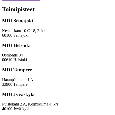
selvitys-
ja
Toimipisteet
arviointityö
MDI Seinäjoki
Keskuskatu 10 C 18, 2. krs
60100 Seinäjoki
MDI Helsinki
Osmontie 34
00610 Helsinki
MDI Tampere
Hatanpäänkatu 1 A
33900 Tampere
MDI Jyväskylä
Puistokatu 2 A, Kolmikulma 4. krs
40100 Jyväskylä