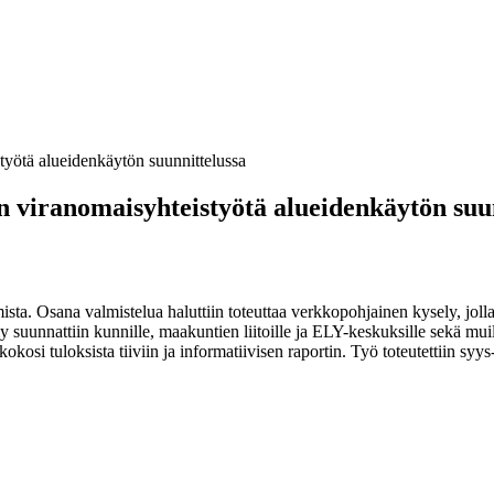
työtä alueidenkäytön suunnittelussa
n viranomaisyhteistyötä alueidenkäytön suu
ta. Osana valmistelua haluttiin toteuttaa verkkopohjainen kysely, jolla 
 suunnattiin kunnille, maakuntien liitoille ja ELY-keskuksille sekä mui
 kokosi tuloksista tiiviin ja informatiivisen raportin. Työ toteutettiin sy