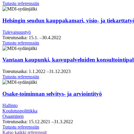
Raahen
Tutustu referenssiin
strategiasparraus
Helsingin seudun kauppakamari, visio- ja tiekarttaty
Tulevaisuustyö
Toteutusaika:
15.1.
–30.4.2022
Helsingin
Tutustu referenssiin
seudun
kauppakamari,
visio-
Vantaan kaupunki, kasvupalveluiden konsultointipal
ja
tiekarttatyö
Toteutusaika:
1.1.2022
–31.12.2023
Vantaan
Tutustu referenssiin
kaupunki,
kasvupalveluiden
konsultointipalveluiden
Osake-toiminnan selvitys- ja arviointityö
puitesopimus
Hallinto
Koulutuspolitiikka
Osaaminen
Toteutusaika:
15.12.2021
–31.3.2022
Osake-
Tutustu referenssiin
toiminnan
Katso kaikki referenssit