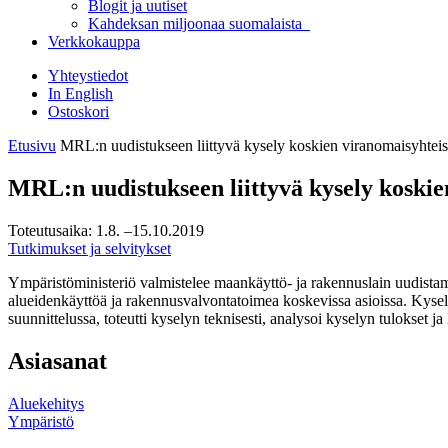
Blogit ja uutiset
Kahdeksan miljoonaa suomalaista
Verkkokauppa
Yhteystiedot
In English
Ostoskori
Etusivu
MRL:n uudistukseen liittyvä kysely koskien viranomaisyhteis
MRL:n uudistukseen liittyvä kysely koskie
Toteutusaika:
1.8.
–15.10.2019
Tutkimukset ja selvitykset
Ympäristöministeriö valmistelee maankäyttö- ja rakennuslain uudistamis
alueidenkäyttöä ja rakennusvalvontatoimea koskevissa asioissa. Kysely
suunnittelussa, toteutti kyselyn teknisesti, analysoi kyselyn tulokset ja
Asiasanat
Aluekehitys
Ympäristö