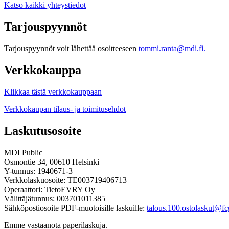
Katso kaikki yhteystiedot
Tarjouspyynnöt
Tarjouspyynnöt voit lähettää osoitteeseen
tommi.ranta@mdi.fi.
Verkkokauppa
Klikkaa tästä verkkokauppaan
Verkkokaupan tilaus- ja toimitusehdot
Laskutusosoite
MDI Public
Osmontie 34, 00610 Helsinki
Y-tunnus: 1940671-3
Verkkolaskuosoite: TE003719406713
Operaattori: TietoEVRY Oy
Välittäjätunnus: 003701011385
Sähköpostiosoite PDF-muotoisille laskuille:
talous.100.ostolaskut@fcg
Emme vastaanota paperilaskuja.