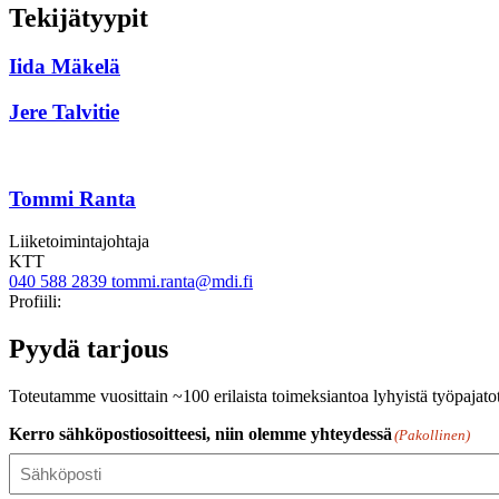
Tekijätyypit
Iida Mäkelä
Jere Talvitie
Tommi Ranta
Liiketoimintajohtaja
KTT
040 588 2839
tommi.ranta@mdi.fi
Twitter
Linkedin
Profiili:
Pyydä tarjous
Toteutamme vuosittain ~100 erilaista toimeksiantoa lyhyistä työpajato
Kerro sähköpostiosoitteesi, niin olemme yhteydessä
(Pakollinen)