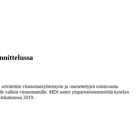
nnittelussa
selvitettiin viranomaisyhteistyön ja -menettelyjen toimivuutta
lle valtion viranomaisille. MDI auttoi ympäristöministeriötä kyselyn
ys-lokakuussa 2019.