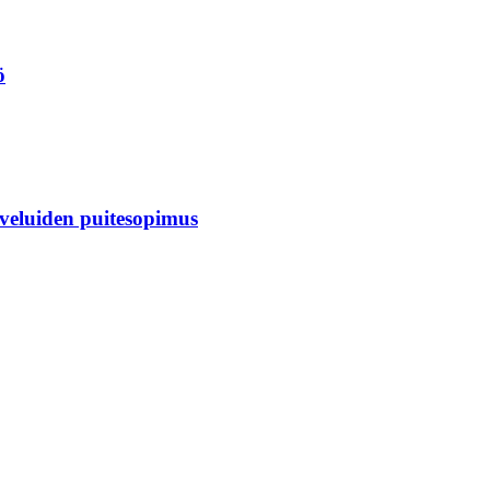
ö
veluiden puitesopimus