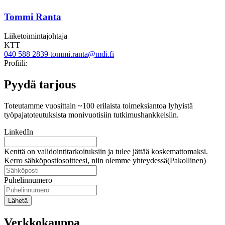
Tommi Ranta
Liiketoimintajohtaja
KTT
040 588 2839
tommi.ranta@mdi.fi
Twitter
Linkedin
Profiili:
Pyydä tarjous
Toteutamme vuosittain ~100 erilaista toimeksiantoa lyhyistä
työpajatoteutuksista monivuotisiin tutkimushankkeisiin.
LinkedIn
Kenttä on validointitarkoituksiin ja tulee jättää koskemattomaksi.
Kerro sähköpostiosoitteesi, niin olemme yhteydessä
(Pakollinen)
Puhelinnumero
Lähetä
Verkkokauppa