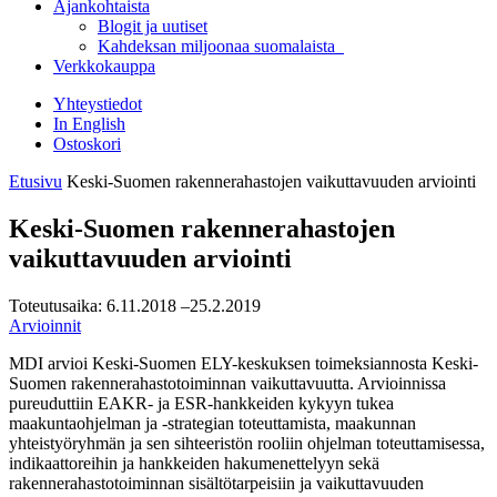
Ajankohtaista
Blogit ja uutiset
Kahdeksan miljoonaa suomalaista
Verkkokauppa
Yhteystiedot
In English
Ostoskori
Etusivu
Keski-Suomen rakennerahastojen vaikuttavuuden arviointi
Keski-Suomen rakennerahastojen
vaikuttavuuden arviointi
Toteutusaika:
6.11.2018
–25.2.2019
Arvioinnit
MDI arvioi Keski-Suomen ELY-keskuksen toimeksiannosta Keski-
Suomen rakennerahastotoiminnan vaikuttavuutta. Arvioinnissa
pureuduttiin EAKR- ja ESR-hankkeiden kykyyn tukea
maakuntaohjelman ja -strategian toteuttamista, maakunnan
yhteistyöryhmän ja sen sihteeristön rooliin ohjelman toteuttamisessa,
indikaattoreihin ja hankkeiden hakumenettelyyn sekä
rakennerahastotoiminnan sisältötarpeisiin ja vaikuttavuuden