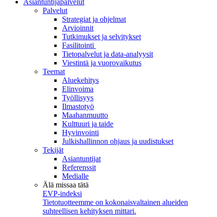
Asiantuntijapalvelut
Palvelut
Strategiat ja ohjelmat
Arvioinnit
Tutkimukset ja selvitykset
Fasilitointi
Tietopalvelut ja data-analyysit
Viestintä ja vuorovaikutus
Teemat
Aluekehitys
Elinvoima
Työllisyys
Ilmastotyö
Maahanmuutto
Kulttuuri ja taide
Hyvinvointi
Julkishallinnon ohjaus ja uudistukset
Tekijät
Asiantuntijat
Referenssit
Medialle
Älä missaa tätä
EVP-indeksi
Tietotuotteemme on kokonaisvaltainen alueiden
suhteellisen kehityksen mittari.