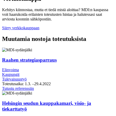
Kehitys kiinnostaa, mutta et tiedä mistä aloittaa? MDI:n kaupassa
voit haarukoida erilaisten toteutusten hintaa ja halutessasi saat
arviosta koonnin sähköpostiin.
Siirry verkkokauppaan
Muutamia nostoja toteutuksista
Raahen strategiasparraus
Elinvoima
Kaupungit
Tulevaisuustyö
Toteutusaika:
1.3.
–29.4.2022
Raahen
Tutustu referenssiin
strategiasparraus
Helsingin seudun kauppakamari, visio- ja
tiekarttatyö