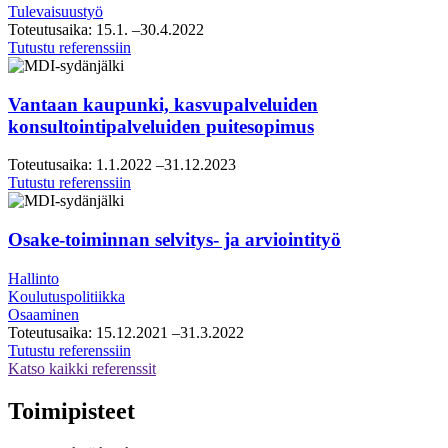
Tulevaisuustyö
Toteutusaika:
15.1.
–30.4.2022
Helsingin
Tutustu referenssiin
seudun
kauppakamari,
visio-
Vantaan kaupunki, kasvupalveluiden
ja
konsultointipalveluiden puitesopimus
tiekarttatyö
Toteutusaika:
1.1.2022
–31.12.2023
Vantaan
Tutustu referenssiin
kaupunki,
kasvupalveluiden
konsultointipalveluiden
Osake-toiminnan selvitys- ja arviointityö
puitesopimus
Hallinto
Koulutuspolitiikka
Osaaminen
Toteutusaika:
15.12.2021
–31.3.2022
Osake-
Tutustu referenssiin
toiminnan
Katso kaikki referenssit
selvitys-
ja
Toimipisteet
arviointityö