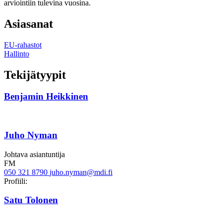
arviointiin tulevina vuosina.
Asiasanat
EU-rahastot
Hallinto
Tekijätyypit
Benjamin Heikkinen
Juho Nyman
Johtava asiantuntija
FM
050 321 8790
juho.nyman@mdi.fi
Linkedin
Profiili:
Satu Tolonen