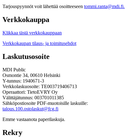
Tarjouspyynnöt voit lähettää osoitteeseen
tommi.ranta@mdi.fi.
Verkkokauppa
Klikkaa tästä verkkokauppaan
Verkkokaupan tilaus- ja toimitusehdot
Laskutusosoite
MDI Public
Osmontie 34, 00610 Helsinki
Y-tunnus: 1940671-3
Verkkolaskuosoite: TE003719406713
Operaattori: TietoEVRY Oy
Välittäjätunnus: 003701011385
Sähköpostiosoite PDF-muotoisille laskuille:
talous.100.ostolaskut@fcg.fi
Emme vastaanota paperilaskuja.
Rekry