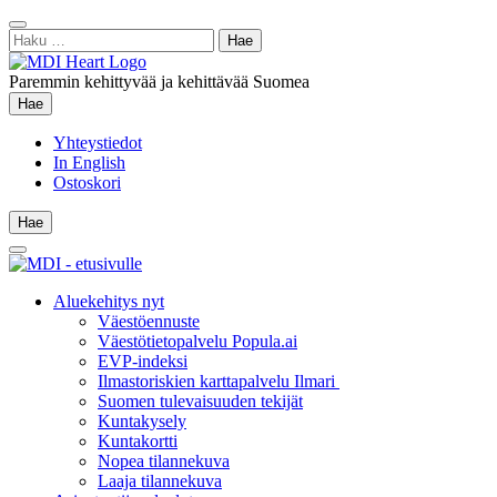
Siirry
Sulje
sisältöön
Haku:
hae
Paremmin kehittyvää ja kehittävää Suomea
Hae
Hae
Yhteystiedot
In English
Ostoskori
Hae
Hae
Main
Menu
Aluekehitys nyt
Väestöennuste
Väestötietopalvelu Popula.ai
EVP-indeksi
Ilmastoriskien karttapalvelu Ilmari
Suomen tulevaisuuden tekijät
Kuntakysely
Kuntakortti
Nopea tilannekuva
Laaja tilannekuva