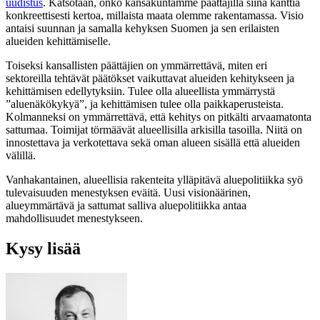
uudistus
. Katsotaan, onko kansakuntamme päättäjillä siinä kanttia
konkreettisesti kertoa, millaista maata olemme rakentamassa. Visio
antaisi suunnan ja samalla kehyksen Suomen ja sen erilaisten
alueiden kehittämiselle.
Toiseksi kansallisten päättäjien on ymmärrettävä, miten eri
sektoreilla tehtävät päätökset vaikuttavat alueiden kehitykseen ja
kehittämisen edellytyksiin. Tulee olla alueellista ymmärrystä
”aluenäkökykyä”, ja kehittämisen tulee olla paikkaperusteista.
Kolmanneksi on ymmärrettävä, että kehitys on pitkälti arvaamatonta
sattumaa. Toimijat törmäävät alueellisilla arkisilla tasoilla. Niitä on
innostettava ja verkotettava sekä oman alueen sisällä että alueiden
välillä.
Vanhakantainen, alueellisia rakenteita ylläpitävä aluepolitiikka syö
tulevaisuuden menestyksen eväitä. Uusi visionäärinen,
alueymmärtävä ja sattumat salliva aluepolitiikka antaa
mahdollisuudet menestykseen.
Kysy lisää