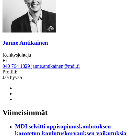
Janne Antikainen
Kehitysjohtaja
FL
040 764 1829
janne.antikainen@mdi.fi
Twitter
LinkedIn
Profiili:
Jaa hyvää
Share
to:
Share
facebook
to:
Share
linkedin
to:
twitter
Viimeisimmät
MDI selvitti oppisopimuskoulutuksen
korotetun koulutuskorvauksen vaikutuksia