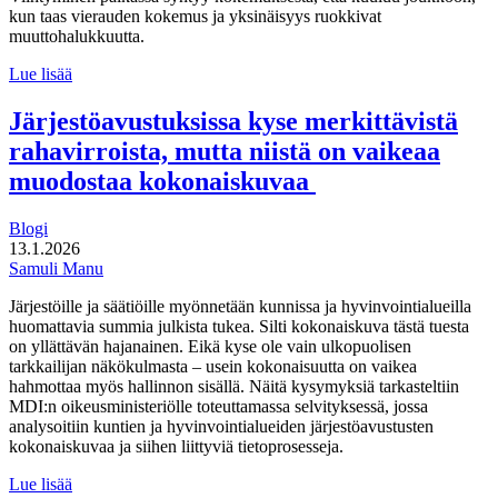
kun taas vierauden kokemus ja yksinäisyys ruokkivat
muuttohalukkuutta.
Paikka,
Lue lisää
johon
kuulua:
Järjestöavustuksissa kyse merkittävistä
hyvinvointi
rahavirroista, mutta niistä on vaikeaa
pitovoimatekijänä
muodostaa kokonaiskuvaa
Blogi
13.1.2026
Samuli Manu
Järjestöille ja säätiöille myönnetään kunnissa ja hyvinvointialueilla
huomattavia summia julkista tukea. Silti kokonaiskuva tästä tuesta
on yllättävän hajanainen. Eikä kyse ole vain ulkopuolisen
tarkkailijan näkökulmasta – usein kokonaisuutta on vaikea
hahmottaa myös hallinnon sisällä. Näitä kysymyksiä tarkasteltiin
MDI:n oikeusministeriölle toteuttamassa selvityksessä, jossa
analysoitiin kuntien ja hyvinvointialueiden järjestöavustusten
kokonaiskuvaa ja siihen liittyviä tietoprosesseja.
Järjestöavustuksissa
Lue lisää