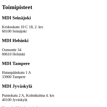
kyse
merkittävistä
Toimipisteet
rahavirroista,
mutta
MDI Seinäjoki
niistä
on
vaikeaa
Keskuskatu 10 C 18, 2. krs
muodostaa
60100 Seinäjoki
kokonaiskuvaa
MDI Helsinki
Osmontie 34
00610 Helsinki
MDI Tampere
Hatanpäänkatu 1 A
33900 Tampere
MDI Jyväskylä
Puistokatu 2 A, Kolmikulma 4. krs
40100 Jyväskylä