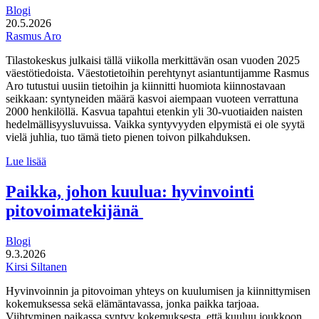
Blogi
20.5.2026
Rasmus Aro
Tilastokeskus julkaisi tällä viikolla merkittävän osan vuoden 2025
väestötiedoista. Väestotietoihin perehtynyt asiantuntijamme Rasmus
Aro tutustui uusiin tietoihin ja kiinnitti huomiota kiinnostavaan
seikkaan: syntyneiden määrä kasvoi aiempaan vuoteen verrattuna
2000 henkilöllä. Kasvua tapahtui etenkin yli 30-vuotiaiden naisten
hedelmällisyysluvuissa. Vaikka syntyvyyden elpymistä ei ole syytä
vielä juhlia, tuo tämä tieto pienen toivon pilkahduksen.
Syntyneiden
Lue lisää
määrä
elpyi
Paikka, johon kuulua: hyvinvointi
hieman
pitovoimatekijänä
viime
vuonna
Blogi
9.3.2026
Kirsi Siltanen
Hyvinvoinnin ja pitovoiman yhteys on kuulumisen ja kiinnittymisen
kokemuksessa sekä elämäntavassa, jonka paikka tarjoaa.
Viihtyminen paikassa syntyy kokemuksesta, että kuuluu joukkoon,