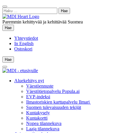
Siirry
Sulje
sisältöön
Haku:
hae
Paremmin kehittyvää ja kehittävää Suomea
Hae
Hae
Yhteystiedot
In English
Ostoskori
Hae
Hae
Main
Menu
Aluekehitys nyt
Väestöennuste
Väestötietopalvelu Popula.ai
EVP-indeksi
Ilmastoriskien karttapalvelu Ilmari
Suomen tulevaisuuden tekijät
Kuntakysely
Kuntakortti
Nopea tilannekuva
Laaja tilannekuva