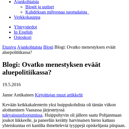
Ajankohtaista
Blogit ja uutiset
Kahdeksan miljoonaa suomalaista
Verkkokauppa
Yhteystiedot
In English
Ostoskori
Etusivu
Ajankohtaista
Blogi
Blogi: Ovatko menestyksen eväät
aluepolitiikassa?
Blogi: Ovatko menestyksen eväät
aluepolitiikassa?
19.5.2016
Janne Antikainen
Kirjoittajan muut artikkelit
Kevään keikkakalenterin yksi huippukohdista oli tämän viikon
aloittaminen Vaasassa järjestetyssä
tulevaisuusfoorumissa
. Huippuhyvin oli jälleen saatu Pohjanmaan
joukot liikkeelle, ja paneeliin kerätty harvinaisen hieno kattaus
yhteiskuntaa eri kantilta ihmetteleviä tyyppejä opiskelijasta piispaan.