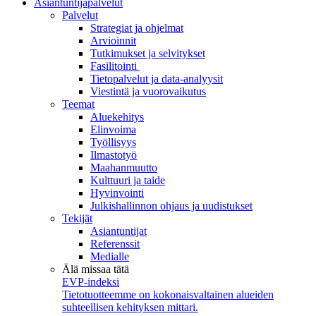
Asiantuntijapalvelut
Palvelut
Strategiat ja ohjelmat
Arvioinnit
Tutkimukset ja selvitykset
Fasilitointi
Tietopalvelut ja data-analyysit
Viestintä ja vuorovaikutus
Teemat
Aluekehitys
Elinvoima
Työllisyys
Ilmastotyö
Maahanmuutto
Kulttuuri ja taide
Hyvinvointi
Julkishallinnon ohjaus ja uudistukset
Tekijät
Asiantuntijat
Referenssit
Medialle
Älä missaa tätä
EVP-indeksi
Tietotuotteemme on kokonaisvaltainen alueiden
suhteellisen kehityksen mittari.