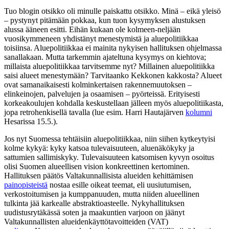
Tuo blogin otsikko oli minulle paiskattu otsikko. Minä – eikä yleisö
– pystynyt pitämään pokkaa, kun tuon kysymyksen alustuksen
alussa ääneen esitti. Eihän kukaan ole kolmeen-neljään
vuosikymmeneen yhdistänyt menestymistä ja aluepolitiikkaa
toisiinsa. Aluepolitiikkaa ei mainita nykyisen hallituksen ohjelmassa
sanallakaan. Mutta tarkemmin ajateltuna kysymys on kiehtova;
millaista aluepolitiikkaa tarvitsemme nyt? Millainen aluepolitiikka
saisi alueet menestymään? Tarvitaanko Kekkonen kakkosta? Alueet
ovat samanaikaisesti kolminkertaisen rakennemuutoksen –
elinkeinojen, palvelujen ja osaamisen – pyörteissä. Erityisesti
korkeakoulujen kohdalla keskustellaan jälleen myös aluepolitiikasta,
jopa retrohenkisellä tavalla (lue esim. Harri Hautajärven
kolumni
Hesarissa 15.5.).
Jos nyt Suomessa tehtäisiin aluepolitiikkaa, niin siihen kytkeytyisi
kolme kykyä: kyky katsoa tulevaisuuteen, aluenäkökyky ja
sattumien sallimiskyky. Tulevaisuuteen katsomisen kyvyn osoitus
olisi Suomen alueellisen vision konkreettinen kertominen.
Hallituksen päätös Valtakunnallisista alueiden kehittämisen
painopisteistä
nostaa esille oikeat teemat, eli uusiutumisen,
verkostoitumisen ja kumppanuuden, mutta niiden alueellinen
tulkinta jää karkealle abstraktioasteelle. Nykyhallituksen
uudistusrytäkässä soten ja maakuntien varjoon on jäänyt
Valtakunnallisten alueidenkäyttötavoitteiden (VAT)