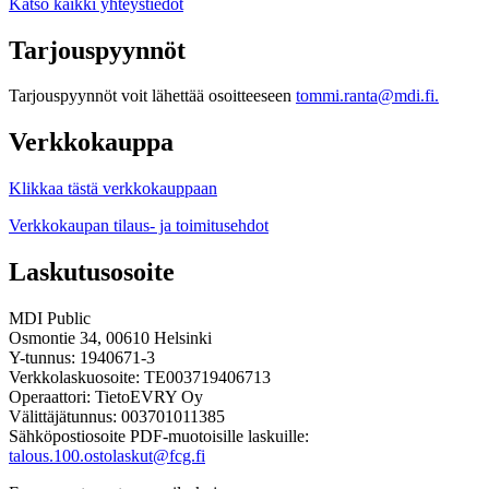
Katso kaikki yhteystiedot
Tarjouspyynnöt
Tarjouspyynnöt voit lähettää osoitteeseen
tommi.ranta@mdi.fi.
Verkkokauppa
Klikkaa tästä verkkokauppaan
Verkkokaupan tilaus- ja toimitusehdot
Laskutusosoite
MDI Public
Osmontie 34, 00610 Helsinki
Y-tunnus: 1940671-3
Verkkolaskuosoite: TE003719406713
Operaattori: TietoEVRY Oy
Välittäjätunnus: 003701011385
Sähköpostiosoite PDF-muotoisille laskuille:
talous.100.ostolaskut@fcg.fi