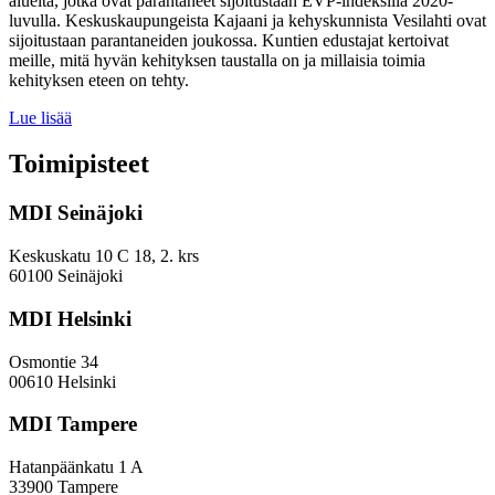
alueita, jotka ovat parantaneet sijoitustaan EVP-indeksillä 2020-
luvulla. Keskuskaupungeista Kajaani ja kehyskunnista Vesilahti ovat
sijoitustaan parantaneiden joukossa. Kuntien edustajat kertoivat
meille, mitä hyvän kehityksen taustalla on ja millaisia toimia
kehityksen eteen on tehty.
Miten
Lue lisää
keskuskaupungit
ja
Toimipisteet
kehyskunnat
voivat
MDI Seinäjoki
parantaa
sijoitustaan
EVP-
Keskuskatu 10 C 18, 2. krs
indeksissä?
60100 Seinäjoki
MDI Helsinki
Osmontie 34
00610 Helsinki
MDI Tampere
Hatanpäänkatu 1 A
33900 Tampere