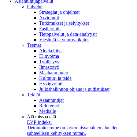
Asiantuntijapalvelut
Palvelut
Strategiat ja ohjelmat
Arvioinnit
Tutkimukset ja selvitykset
Fasilitointi
Tietopalvelut ja data-analyysit
Viestintä ja vuorovaikutus
Teemat
Aluekehitys
Elinvoima
Työllisyys
Ilmastotyö
Maahanmuutto
Kulttuuri ja taide
Hyvinvointi
Julkishallinnon ohjaus ja uudistukset
Tekijät
Asiantuntijat
Referenssit
Medialle
Älä missaa tätä
EVP-indeksi
Tietotuotteemme on kokonaisvaltainen alueiden
suhteellisen kehityksen mittari.