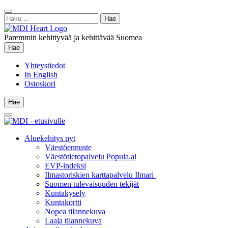
Siirry
Sulje
sisältöön
Haku:
hae
Paremmin kehittyvää ja kehittävää Suomea
Hae
Hae
Yhteystiedot
In English
Ostoskori
Hae
Hae
Main
Menu
Aluekehitys nyt
Väestöennuste
Väestötietopalvelu Popula.ai
EVP-indeksi
Ilmastoriskien karttapalvelu Ilmari
Suomen tulevaisuuden tekijät
Kuntakysely
Kuntakortti
Nopea tilannekuva
Laaja tilannekuva