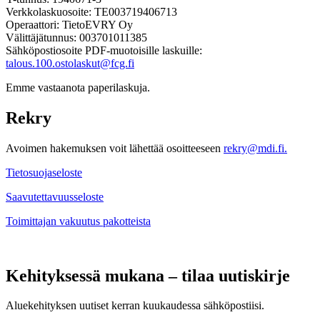
Verkkolaskuosoite: TE003719406713
Operaattori: TietoEVRY Oy
Välittäjätunnus: 003701011385
Sähköpostiosoite PDF-muotoisille laskuille:
talous.100.ostolaskut@fcg.fi
Emme vastaanota paperilaskuja.
Rekry
Avoimen hakemuksen voit lähettää osoitteeseen
rekry@mdi.fi.
Tietosuojaseloste
Saavutettavuusseloste
Toimittajan vakuutus pakotteista
Kehityksessä mukana – tilaa uutiskirje
Aluekehityksen uutiset kerran kuukaudessa sähköpostiisi.