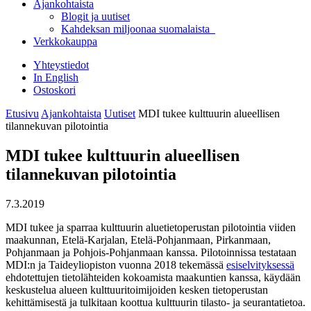
Ajankohtaista
Blogit ja uutiset
Kahdeksan miljoonaa suomalaista
Verkkokauppa
Yhteystiedot
In English
Ostoskori
Etusivu
Ajankohtaista
Uutiset
MDI tukee kulttuurin alueellisen
tilannekuvan pilotointia
MDI tukee kulttuurin alueellisen
tilannekuvan pilotointia
7.3.2019
MDI tukee ja sparraa kulttuurin aluetietoperustan pilotointia viiden
maakunnan, Etelä-Karjalan, Etelä-Pohjanmaan, Pirkanmaan,
Pohjanmaan ja Pohjois-Pohjanmaan kanssa. Pilotoinnissa testataan
MDI:n ja Taideyliopiston vuonna 2018 tekemässä
esiselvityksessä
ehdotettujen tietolähteiden kokoamista maakuntien kanssa, käydään
keskustelua alueen kulttuuritoimijoiden kesken tietoperustan
kehittämisestä ja tulkitaan koottua kulttuurin tilasto- ja seurantatietoa.