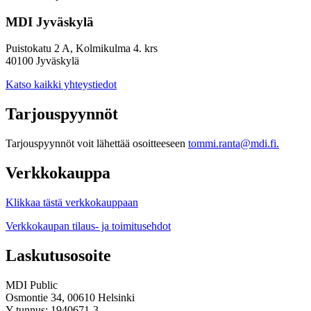
MDI Jyväskylä
Puistokatu 2 A, Kolmikulma 4. krs
40100 Jyväskylä
Katso kaikki yhteystiedot
Tarjouspyynnöt
Tarjouspyynnöt voit lähettää osoitteeseen
tommi.ranta@mdi.fi.
Verkkokauppa
Klikkaa tästä verkkokauppaan
Verkkokaupan tilaus- ja toimitusehdot
Laskutusosoite
MDI Public
Osmontie 34, 00610 Helsinki
Y-tunnus: 1940671-3