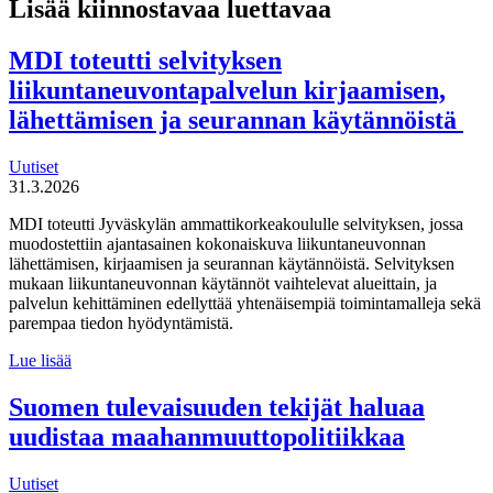
Lisää kiinnostavaa luettavaa
MDI toteutti selvityksen
liikuntaneuvontapalvelun kirjaamisen,
lähettämisen ja seurannan käytännöistä
Uutiset
31.3.2026
MDI toteutti Jyväskylän ammattikorkeakoululle selvityksen, jossa
muodostettiin ajantasainen kokonaiskuva liikuntaneuvonnan
lähettämisen, kirjaamisen ja seurannan käytännöistä. Selvityksen
mukaan liikuntaneuvonnan käytännöt vaihtelevat alueittain, ja
palvelun kehittäminen edellyttää yhtenäisempiä toimintamalleja sekä
parempaa tiedon hyödyntämistä.
MDI
Lue lisää
toteutti selvityksen
liikuntaneuvontapalvelun
Suomen tulevaisuuden tekijät haluaa
kirjaamisen,
uudistaa maahanmuuttopolitiikkaa
lähettämisen
ja
seurannan
Uutiset