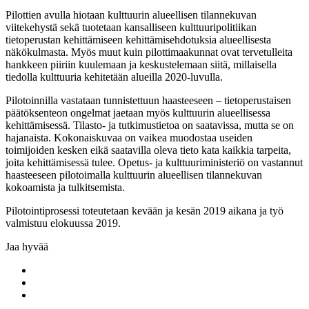
Pilottien avulla hiotaan kulttuurin alueellisen tilannekuvan
viitekehystä sekä tuotetaan kansalliseen kulttuuripolitiikan
tietoperustan kehittämiseen kehittämisehdotuksia alueellisesta
näkökulmasta. Myös muut kuin pilottimaakunnat ovat tervetulleita
hankkeen piiriin kuulemaan ja keskustelemaan siitä, millaisella
tiedolla kulttuuria kehitetään alueilla 2020-luvulla.
Pilotoinnilla vastataan tunnistettuun haasteeseen – tietoperustaisen
päätöksenteon ongelmat jaetaan myös kulttuurin alueellisessa
kehittämisessä. Tilasto- ja tutkimustietoa on saatavissa, mutta se on
hajanaista. Kokonaiskuvaa on vaikea muodostaa useiden
toimijoiden kesken eikä saatavilla oleva tieto kata kaikkia tarpeita,
joita kehittämisessä tulee. Opetus- ja kulttuuriministeriö on vastannut
haasteeseen pilotoimalla kulttuurin alueellisen tilannekuvan
kokoamista ja tulkitsemista.
Pilotointiprosessi toteutetaan kevään ja kesän 2019 aikana ja työ
valmistuu elokuussa 2019.
Jaa hyvää
Share
to:
Share
facebook
to:
Share
linkedin
to: