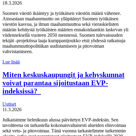
käytännöistä
18.3.2026
Suomen väestö ikääntyy ja työikäisen väestön määrä vähenee.
Ainoastaan maahanmuutto on ylläpitänyt Suomen työikäisen
väestön kasvua, ja ilman maahanmuuttoa sekä vieraskielisten
määrän kehitystä työikäisten määrien ennakoidaankin laskevan yli
viidenneksellä vuoteen 2050 mennessä. Suomen tulevaisuuden
tekijät -projektissa laaja kumppanijoukko etsii yhdessä ratkaisuja
maahanmuuttopolitiikan uudistamiseen ja pitovoiman
vahvistamiseen.
Suomen
Lue lisää
tulevaisuuden
tekijät haluaa
Miten keskuskaupungit ja kehyskunnat
uudistaa
voivat parantaa sijoitustaan EVP-
maahanmuuttopolitiikkaa
indeksissä?
Uutiset
11.3.2026
Julkaisimme helmikuun alussa päivitetyn EVP-indeksin. Sen
tavoitteena on tarkastella kokonaisvaltaisesti alueiden elinvoimaa
sekä veto- ja pitovoimaa. Tänä vuonna tarkastelimme tarkemmin