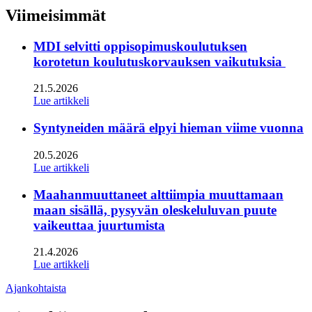
twitter
Viimeisimmät
MDI selvitti oppisopimuskoulutuksen
korotetun koulutuskorvauksen vaikutuksia
21.5.2026
Lue artikkeli
Syntyneiden määrä elpyi hieman viime vuonna
20.5.2026
Lue artikkeli
Maahanmuuttaneet alttiimpia muuttamaan
maan sisällä, pysyvän oleskeluluvan puute
vaikeuttaa juurtumista
21.4.2026
Lue artikkeli
Ajankohtaista