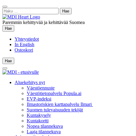
Siirry
Sulje
sisältöön
Haku:
hae
Paremmin kehittyvää ja kehittävää Suomea
Hae
Hae
Yhteystiedot
In English
Ostoskori
Hae
Hae
Main
Menu
Aluekehitys nyt
Väestöennuste
Väestötietopalvelu Popula.ai
EVP-indeksi
Ilmastoriskien karttapalvelu Ilmari
Suomen tulevaisuuden tekijät
Kuntakysely
Kuntakortti
Nopea tilannekuva
Laaja tilannekuva