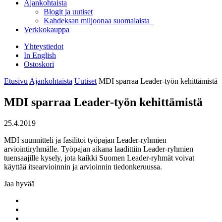
Ajankohtaista
Blogit ja uutiset
Kahdeksan miljoonaa suomalaista
Verkkokauppa
Yhteystiedot
In English
Ostoskori
Etusivu
Ajankohtaista
Uutiset
MDI sparraa Leader-työn kehittämistä
MDI sparraa Leader-työn kehittämistä
25.4.2019
MDI suunnitteli ja fasilitoi työpajan Leader-ryhmien
arviointiryhmälle. Työpajan aikana laadittiin Leader-ryhmien
tuensaajille kysely, jota kaikki Suomen Leader-ryhmät voivat
käyttää itsearvioinnin ja arvioinnin tiedonkeruussa.
Jaa hyvää
Share
to:
Share
facebook
to:
Share