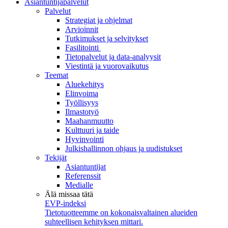
Asiantuntijapalvelut
Palvelut
Strategiat ja ohjelmat
Arvioinnit
Tutkimukset ja selvitykset
Fasilitointi
Tietopalvelut ja data-analyysit
Viestintä ja vuorovaikutus
Teemat
Aluekehitys
Elinvoima
Työllisyys
Ilmastotyö
Maahanmuutto
Kulttuuri ja taide
Hyvinvointi
Julkishallinnon ohjaus ja uudistukset
Tekijät
Asiantuntijat
Referenssit
Medialle
Älä missaa tätä
EVP-indeksi
Tietotuotteemme on kokonaisvaltainen alueiden
suhteellisen kehityksen mittari.