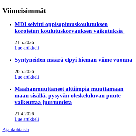
linkedin
to:
twitter
Viimeisimmät
MDI selvitti oppisopimuskoulutuksen
korotetun koulutuskorvauksen vaikutuksia
21.5.2026
Lue artikkeli
Syntyneiden määrä elpyi hieman viime vuonna
20.5.2026
Lue artikkeli
Maahanmuuttaneet alttiimpia muuttamaan
maan sisällä, pysyvän oleskeluluvan puute
vaikeuttaa juurtumista
21.4.2026
Lue artikkeli
Ajankohtaista