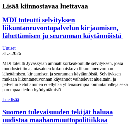
Lisää kiinnostavaa luettavaa
MDI toteutti selvityksen
liikuntaneuvontapalvelun kirjaamisen,
lähettämisen ja seurannan käytännöistä
Uutiset
31.3.2026
MDI toteutti Jyväskylän ammattikorkeakoululle selvityksen, jossa
muodostettiin ajantasainen kokonaiskuva liikuntaneuvonnan
lähettämisen, kirjaamisen ja seurannan käytännöistä. Selvityksen
mukaan liikuntaneuvonnan käytännöt vaihtelevat alueittain, ja
palvelun kehittäminen edellyttää yhtenäisempiä toimintamalleja sekä
parempaa tiedon hyödyntämistä.
MDI
Lue lisää
toteutti selvityksen
liikuntaneuvontapalvelun
Suomen tulevaisuuden tekijät haluaa
kirjaamisen,
uudistaa maahanmuuttopolitiikkaa
lähettämisen
ja
seurannan