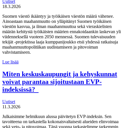
Uutiset
käytännöistä
18.3.2026
Suomen väestö ikääntyy ja työikäisen väestön määrä vähenee.
Ainoastaan maahanmuutto on ylläpitänyt Suomen työikäisen
väestön kasvua, ja ilman maahanmuuttoa sekä vieraskielisten
määrän kehitystä työikäisten määrien ennakoidaankin laskevan yli
viidenneksellä vuoteen 2050 mennessä. Suomen tulevaisuuden
tekijät -projektissa laaja kumppanijoukko etsii yhdessä ratkaisuja
maahanmuuttopolitiikan uudistamiseen ja pitovoiman
vahvistamiseen.
Suomen
Lue lisää
tulevaisuuden
tekijät haluaa
Miten keskuskaupungit ja kehyskunnat
uudistaa
voivat parantaa sijoitustaan EVP-
maahanmuuttopolitiikkaa
indeksissä?
Uutiset
11.3.2026
Julkaisimme helmikuun alussa päivitetyn EVP-indeksin. Sen
tavoitteena on tarkastella kokonaisvaltaisesti alueiden elinvoimaa
sekä veto- ja pitovoimaa. Tänä vuonna tarkastelimme tarkemmin