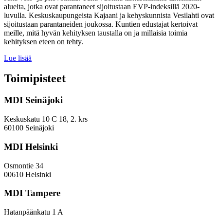
alueita, jotka ovat parantaneet sijoitustaan EVP-indeksillä 2020-
luvulla. Keskuskaupungeista Kajaani ja kehyskunnista Vesilahti ovat
sijoitustaan parantaneiden joukossa. Kuntien edustajat kertoivat
meille, mitä hyvän kehityksen taustalla on ja millaisia toimia
kehityksen eteen on tehty.
Miten
Lue lisää
keskuskaupungit
ja
Toimipisteet
kehyskunnat
voivat
MDI Seinäjoki
parantaa
sijoitustaan
EVP-
Keskuskatu 10 C 18, 2. krs
indeksissä?
60100 Seinäjoki
MDI Helsinki
Osmontie 34
00610 Helsinki
MDI Tampere
Hatanpäänkatu 1 A