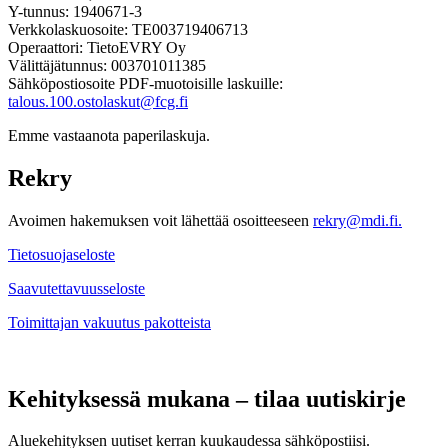
Y-tunnus: 1940671-3
Verkkolaskuosoite: TE003719406713
Operaattori: TietoEVRY Oy
Välittäjätunnus: 003701011385
Sähköpostiosoite PDF-muotoisille laskuille:
talous.100.ostolaskut@fcg.fi
Emme vastaanota paperilaskuja.
Rekry
Avoimen hakemuksen voit lähettää osoitteeseen
rekry@mdi.fi.
Tietosuojaseloste
Saavutettavuusseloste
Toimittajan vakuutus pakotteista
Kehityksessä mukana – tilaa uutiskirje
Aluekehityksen uutiset kerran kuukaudessa sähköpostiisi.