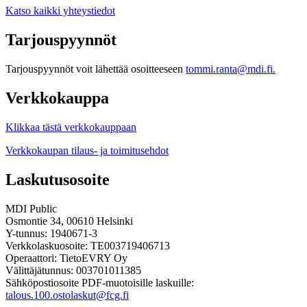
Katso kaikki yhteystiedot
Tarjouspyynnöt
Tarjouspyynnöt voit lähettää osoitteeseen
tommi.ranta@mdi.fi.
Verkkokauppa
Klikkaa tästä verkkokauppaan
Verkkokaupan tilaus- ja toimitusehdot
Laskutusosoite
MDI Public
Osmontie 34, 00610 Helsinki
Y-tunnus: 1940671-3
Verkkolaskuosoite: TE003719406713
Operaattori: TietoEVRY Oy
Välittäjätunnus: 003701011385
Sähköpostiosoite PDF-muotoisille laskuille:
talous.100.ostolaskut@fcg.fi