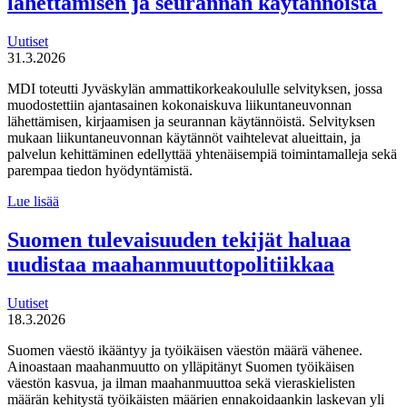
lähettämisen ja seurannan käytännöistä
Uutiset
31.3.2026
MDI toteutti Jyväskylän ammattikorkeakoululle selvityksen, jossa
muodostettiin ajantasainen kokonaiskuva liikuntaneuvonnan
lähettämisen, kirjaamisen ja seurannan käytännöistä. Selvityksen
mukaan liikuntaneuvonnan käytännöt vaihtelevat alueittain, ja
palvelun kehittäminen edellyttää yhtenäisempiä toimintamalleja sekä
parempaa tiedon hyödyntämistä.
MDI
Lue lisää
toteutti selvityksen
liikuntaneuvontapalvelun
Suomen tulevaisuuden tekijät haluaa
kirjaamisen,
uudistaa maahanmuuttopolitiikkaa
lähettämisen
ja
seurannan
Uutiset
käytännöistä
18.3.2026
Suomen väestö ikääntyy ja työikäisen väestön määrä vähenee.
Ainoastaan maahanmuutto on ylläpitänyt Suomen työikäisen
väestön kasvua, ja ilman maahanmuuttoa sekä vieraskielisten
määrän kehitystä työikäisten määrien ennakoidaankin laskevan yli