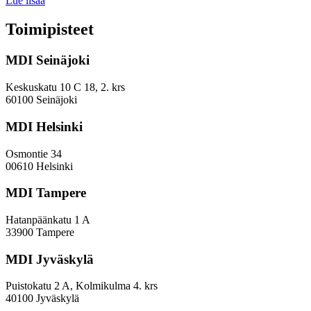
Lue lisää
keskuskaupungit
ja
Toimipisteet
kehyskunnat
voivat
MDI Seinäjoki
parantaa
sijoitustaan
EVP-
Keskuskatu 10 C 18, 2. krs
indeksissä?
60100 Seinäjoki
MDI Helsinki
Osmontie 34
00610 Helsinki
MDI Tampere
Hatanpäänkatu 1 A
33900 Tampere
MDI Jyväskylä
Puistokatu 2 A, Kolmikulma 4. krs
40100 Jyväskylä