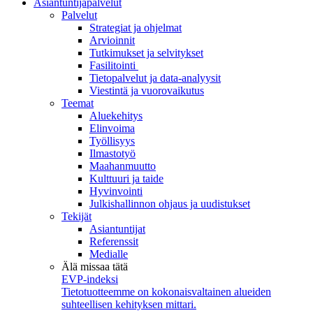
Asiantuntijapalvelut
Palvelut
Strategiat ja ohjelmat
Arvioinnit
Tutkimukset ja selvitykset
Fasilitointi
Tietopalvelut ja data-analyysit
Viestintä ja vuorovaikutus
Teemat
Aluekehitys
Elinvoima
Työllisyys
Ilmastotyö
Maahanmuutto
Kulttuuri ja taide
Hyvinvointi
Julkishallinnon ohjaus ja uudistukset
Tekijät
Asiantuntijat
Referenssit
Medialle
Älä missaa tätä
EVP-indeksi
Tietotuotteemme on kokonaisvaltainen alueiden
suhteellisen kehityksen mittari.