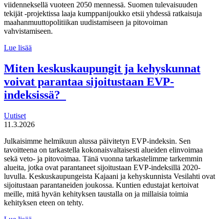
viidenneksellä vuoteen 2050 mennessä. Suomen tulevaisuuden
tekijät -projektissa laaja kumppanijoukko etsii yhdessä ratkaisuja
maahanmuuttopolitiikan uudistamiseen ja pitovoiman
vahvistamiseen.
Suomen
Lue lisää
tulevaisuuden
tekijät haluaa
Miten keskuskaupungit ja kehyskunnat
uudistaa
voivat parantaa sijoitustaan EVP-
maahanmuuttopolitiikkaa
indeksissä?
Uutiset
11.3.2026
Julkaisimme helmikuun alussa päivitetyn EVP-indeksin. Sen
tavoitteena on tarkastella kokonaisvaltaisesti alueiden elinvoimaa
sekä veto- ja pitovoimaa. Tänä vuonna tarkastelimme tarkemmin
alueita, jotka ovat parantaneet sijoitustaan EVP-indeksillä 2020-
luvulla. Keskuskaupungeista Kajaani ja kehyskunnista Vesilahti ovat
sijoitustaan parantaneiden joukossa. Kuntien edustajat kertoivat
meille, mitä hyvän kehityksen taustalla on ja millaisia toimia
kehityksen eteen on tehty.
Miten