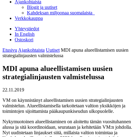
Ajankohtaista
Blogit ja uutiset
Kahdeksan miljoonaa suomalaista
Verkkokauppa
Yhteystiedot
In English
Ostoskori
Etusivu
Ajankohtaista
Uutiset
MDI apuna alueellistamisen uusien
strategialinjausten valmistelussa
MDI apuna alueellistamisen uusien
strategialinjausten valmistelussa
22.11.2019
VM on käynnistänyt alueellistamisen uusien strategialinjausten
valmistelun. Alueellistamisella tarkoitetaan valtion yksikköjen ja
toimintojen sijoittamista pääkaupunkiseudun ulkopuolelle.
Nykymuotoinen alueellistaminen on aloitettu tämän vuosituhannen
alussa ja sitä koordinoidaan, seurataan ja kehitetään VM:n johdolla.
Nyt uudistetaan linjaukset siitä, millaista valtion toimintaa ja