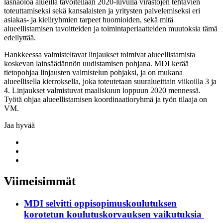
läsnäoloa alueilla tavoitellaan 2020-luvulla virastojen tehtävien
toteuttamiseksi sekä kansalaisten ja yritysten palvelemiseksi eri
asiakas- ja kieliryhmien tarpeet huomioiden, sekä mitä
alueellistamisen tavoitteiden ja toimintaperiaatteiden muutoksia tämä
edellyttää.
Hankkeessa valmisteltavat linjaukset toimivat alueellistamista
koskevan lainsäädännön uudistamisen pohjana. MDI kerää
tietopohjaa linjausten valmistelun pohjaksi, ja on mukana
alueellisella kierroksella, joka toteutetaan suuralueittain viikoilla 3 ja
4. Linjaukset valmistuvat maaliskuun loppuun 2020 mennessä.
Työtä ohjaa alueellistamisen koordinaatioryhmä ja työn tilaaja on
VM.
Jaa hyvää
Share
to:
Share
facebook
to:
Share
linkedin
to:
twitter
Viimeisimmät
MDI selvitti oppisopimuskoulutuksen
korotetun koulutuskorvauksen vaikutuksia