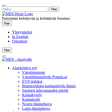
Siirry
Sulje
sisältöön
Haku:
hae
Paremmin kehittyvää ja kehittävää Suomea
Hae
Hae
Yhteystiedot
In English
Ostoskori
Hae
Hae
Main
Menu
Aluekehitys nyt
Väestöennuste
Väestötietopalvelu Popula.ai
EVP-indeksi
Ilmastoriskien karttapalvelu Ilmari
Suomen tulevaisuuden tekijät
Kuntakysely
Kuntakortti
Nopea tilannekuva
Laaja tilannekuva