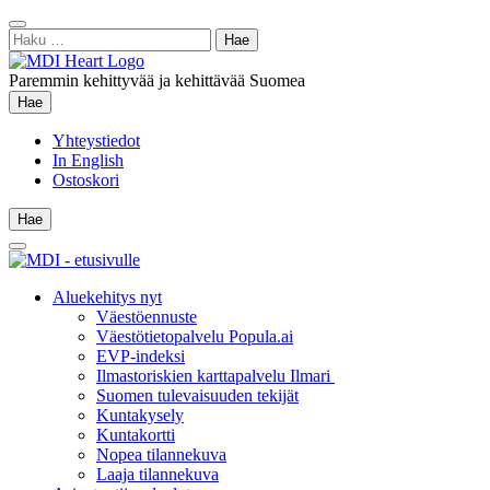
Siirry
Sulje
sisältöön
Haku:
hae
Paremmin kehittyvää ja kehittävää Suomea
Hae
Hae
Yhteystiedot
In English
Ostoskori
Hae
Hae
Main
Menu
Aluekehitys nyt
Väestöennuste
Väestötietopalvelu Popula.ai
EVP-indeksi
Ilmastoriskien karttapalvelu Ilmari
Suomen tulevaisuuden tekijät
Kuntakysely
Kuntakortti
Nopea tilannekuva
Laaja tilannekuva