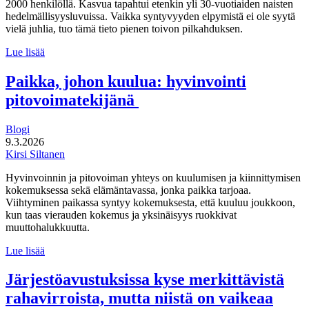
2000 henkilöllä. Kasvua tapahtui etenkin yli 30-vuotiaiden naisten
hedelmällisyysluvuissa. Vaikka syntyvyyden elpymistä ei ole syytä
vielä juhlia, tuo tämä tieto pienen toivon pilkahduksen.
Syntyneiden
Lue lisää
määrä
elpyi
Paikka, johon kuulua: hyvinvointi
hieman
pitovoimatekijänä
viime
vuonna
Blogi
9.3.2026
Kirsi Siltanen
Hyvinvoinnin ja pitovoiman yhteys on kuulumisen ja kiinnittymisen
kokemuksessa sekä elämäntavassa, jonka paikka tarjoaa.
Viihtyminen paikassa syntyy kokemuksesta, että kuuluu joukkoon,
kun taas vierauden kokemus ja yksinäisyys ruokkivat
muuttohalukkuutta.
Paikka,
Lue lisää
johon
kuulua:
Järjestöavustuksissa kyse merkittävistä
hyvinvointi
rahavirroista, mutta niistä on vaikeaa
pitovoimatekijänä