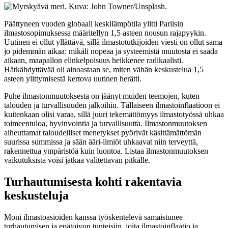
Päättyneen vuoden globaali keskilämpötila ylitti Pariisin
ilmastosopimuksessa määritellyn 1,5 asteen nousun rajapyykin.
Uutinen ei ollut yllättävä, sillä ilmastotutkijoiden viesti on ollut sama
jo pidemmän aikaa: mikäli nopeaa ja systeemistä muutosta ei saada
aikaan, maapallon elinkelpoisuus heikkenee radikaalisti.
Hätkähdyttävää oli ainoastaan se, miten vähän keskustelua 1,5
asteen ylittymisestä kertova uutinen herätti.
Puhe ilmastonmuutoksesta on jäänyt muiden teemojen, kuten
talouden ja turvallisuuden jalkoihin. Tällaiseen ilmastoinflaatioon ei
kuitenkaan olisi varaa, sillä juuri tekemättömyys ilmastotyössä uhkaa
toimeentuloa, hyvinvointia ja turvallisuutta. Ilmastonmuutoksen
aiheuttamat taloudelliset menetykset pyörivät käsittämättömän
suurissa summissa ja sään ääri-ilmiöt uhkaavat niin terveyttä,
rakennettua ympäristöä kuin luontoa. Listaa ilmastonmuutoksen
vaikutuksista voisi jatkaa valitettavan pitkälle.
Turhautumisesta kohti rakentavia
keskusteluja
Moni ilmastoasioiden kanssa työskentelevä samaistunee
turhautumisen ja epätoivon tunteisiin, joita ilmastoinflaatio ja