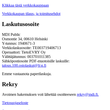
Klikkaa tästä verkkokauppaan
Verkkokaupan tilaus- ja toimitusehdot
Laskutusosoite
MDI Public
Osmontie 34, 00610 Helsinki
Y-tunnus: 1940671-3
Verkkolaskuosoite: TE003719406713
Operaattori: TietoEVRY Oy
Välittäjätunnus: 003701011385
Sähköpostiosoite PDF-muotoisille laskuille:
talous.100.ostolaskut@fcg.fi
Emme vastaanota paperilaskuja.
Rekry
Avoimen hakemuksen voit lähettää osoitteeseen
rekry@mdi.fi.
Tietosuojaseloste