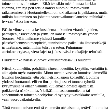
toimettomuus aiheuttavat. Eikö tekisikin mieli huutaa kurkku
suorana, että nyt peli seis ja kaikki huomio ilmastokriisin
ratkaisemiseen? Huutamisellekin on toki aikansa ja paikkansa, mutta
milloin huutaminen on johtanut vuorovaikutustilanteissa mihinkään
hyvään? Aika harvoin.
Pääsin viime vuonna keskustelemaan kuntien viranhaltijoiden,
päättäjien, asukkaiden ja yrittäjien kanssa ilmastotyöstä ympäri
Suomea. Määrittelimme yhdessä kunnille
päästövähennystoimenpiteitä, tunnistimme paikallisia ilmastoriskejä
ja mietimme, miten niihin tulisi varautua. Puhuimme
aurinkoenergiasta, vieraslajeista ja kestävästä ruokajärjestelmästä.
Huudettiinko näissä vuorovaikutustilanteissa? Ei huudettu.
Niissä kuunneltiin, pohdittiin ääneen, ideoitiin, kysyttiin, vastattiin ja
aika ajoin myös naurettiin. Minut otettiin vastaan kunnissa lämmöllä
(siitäkin huolimatta, että olen helsinkiläinen konsultti). Loimme
yhdessä luottamuksellisen ilmapiirin, jossa ei tunneta tyhmiä
kysymyksiä ja ollaan valmiita kuulemaan omasta ajattelusta
poikkeavia näkökulmia. Yksikään ilmastosuunnitelma tai
sopeutumisen toimenpideohjelma ei syntynyt vastakkainasettelulla,
vaan vuorovaikutuksella.
Tänä vuonna toivon entistä enemmän uteliaisuutta, teräviä huomioita