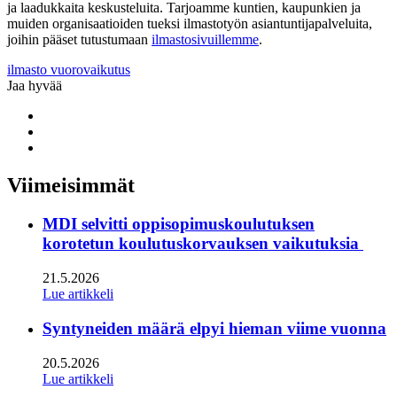
ja laadukkaita keskusteluita. Tarjoamme kuntien, kaupunkien ja
muiden organisaatioiden tueksi ilmastotyön asiantuntijapalveluita,
joihin pääset tutustumaan
ilmastosivuillemme
.
ilmasto
vuorovaikutus
Jaa hyvää
Share
to:
Share
facebook
to:
Share
linkedin
to:
twitter
Viimeisimmät
MDI selvitti oppisopimuskoulutuksen
korotetun koulutuskorvauksen vaikutuksia
21.5.2026
Lue artikkeli
Syntyneiden määrä elpyi hieman viime vuonna
20.5.2026
Lue artikkeli