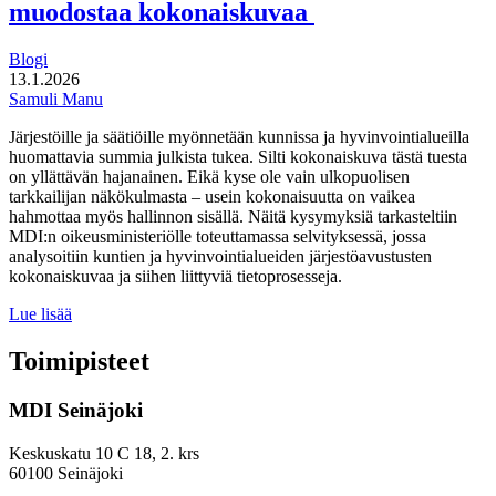
muodostaa kokonaiskuvaa
Blogi
13.1.2026
Samuli Manu
Järjestöille ja säätiöille myönnetään kunnissa ja hyvinvointialueilla
huomattavia summia julkista tukea. Silti kokonaiskuva tästä tuesta
on yllättävän hajanainen. Eikä kyse ole vain ulkopuolisen
tarkkailijan näkökulmasta – usein kokonaisuutta on vaikea
hahmottaa myös hallinnon sisällä. Näitä kysymyksiä tarkasteltiin
MDI:n oikeusministeriölle toteuttamassa selvityksessä, jossa
analysoitiin kuntien ja hyvinvointialueiden järjestöavustusten
kokonaiskuvaa ja siihen liittyviä tietoprosesseja.
Järjestöavustuksissa
Lue lisää
kyse
merkittävistä
Toimipisteet
rahavirroista,
mutta
MDI Seinäjoki
niistä
on
vaikeaa
Keskuskatu 10 C 18, 2. krs
muodostaa
60100 Seinäjoki
kokonaiskuvaa