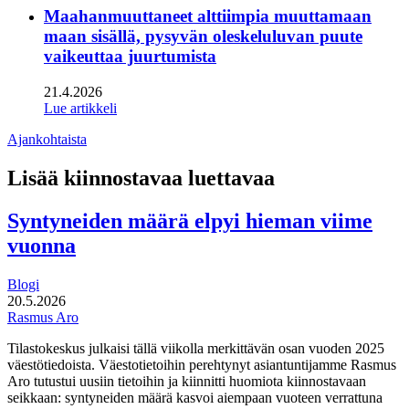
Maahanmuuttaneet alttiimpia muuttamaan
maan sisällä, pysyvän oleskeluluvan puute
vaikeuttaa juurtumista
21.4.2026
Lue artikkeli
Ajankohtaista
Lisää kiinnostavaa luettavaa
Syntyneiden määrä elpyi hieman viime
vuonna
Blogi
20.5.2026
Rasmus Aro
Tilastokeskus julkaisi tällä viikolla merkittävän osan vuoden 2025
väestötiedoista. Väestotietoihin perehtynyt asiantuntijamme Rasmus
Aro tutustui uusiin tietoihin ja kiinnitti huomiota kiinnostavaan
seikkaan: syntyneiden määrä kasvoi aiempaan vuoteen verrattuna