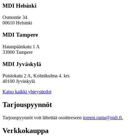
MDI Helsinki
Osmontie 34
00610 Helsinki
MDI Tampere
Hatanpäänkatu 1 A
33900 Tampere
MDI Jyväskylä
Puistokatu 2 A, Kolmikulma 4. krs
40100 Jyväskylä
Katso kaikki yhteystiedot
Tarjouspyynnöt
Tarjouspyynnöt voit lähettää osoitteeseen
tommi.ranta@mdi.fi.
Verkkokauppa