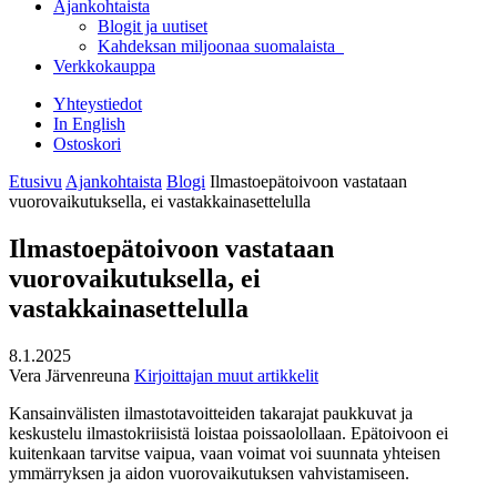
Ajankohtaista
Blogit ja uutiset
Kahdeksan miljoonaa suomalaista
Verkkokauppa
Yhteystiedot
In English
Ostoskori
Etusivu
Ajankohtaista
Blogi
Ilmastoepätoivoon vastataan
vuorovaikutuksella, ei vastakkainasettelulla
Ilmastoepätoivoon vastataan
vuorovaikutuksella, ei
vastakkainasettelulla
8.1.2025
Vera Järvenreuna
Kirjoittajan muut artikkelit
Kansainvälisten ilmastotavoitteiden takarajat paukkuvat ja
keskustelu ilmastokriisistä loistaa poissaolollaan. Epätoivoon ei
kuitenkaan tarvitse vaipua, vaan voimat voi suunnata yhteisen
ymmärryksen ja aidon vuorovaikutuksen vahvistamiseen.