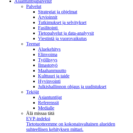
Asiantuntijapalvelut
Palvelut
Strategiat ja ohjelmat
Arvioinnit
Tutkimukset ja selvitykset
Fasilitointi
Tietopalvelut ja data-analyysit
Viestintä ja vuorovaikutus
Teemat
Aluekehitys
Elinvoima
Työllisyys
Ilmastotyö
Maahanmuutto
Kulttuuri ja taide
Hyvinvointi
Julkishallinnon ohjaus ja uudistukset
Tekijät
Asiantuntijat
Referenssit
Medialle
Älä missaa tätä
EVP-indeksi
Tietotuotteemme on kokonaisvaltainen alueiden
suhteellisen kehityksen mittari.