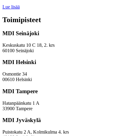
Miten
Lue lisää
keskuskaupungit
ja
Toimipisteet
kehyskunnat
voivat
MDI Seinäjoki
parantaa
sijoitustaan
EVP-
Keskuskatu 10 C 18, 2. krs
indeksissä?
60100 Seinäjoki
MDI Helsinki
Osmontie 34
00610 Helsinki
MDI Tampere
Hatanpäänkatu 1 A
33900 Tampere
MDI Jyväskylä
Puistokatu 2 A, Kolmikulma 4. krs