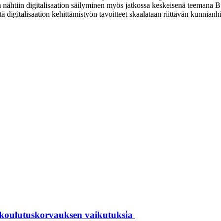
sioina nähtiin digitalisaation säilyminen myös jatkossa keskeisenä teeman
tä digitalisaation kehittämistyön tavoitteet skaalataan riittävän kunnian
 koulutuskorvauksen vaikutuksia