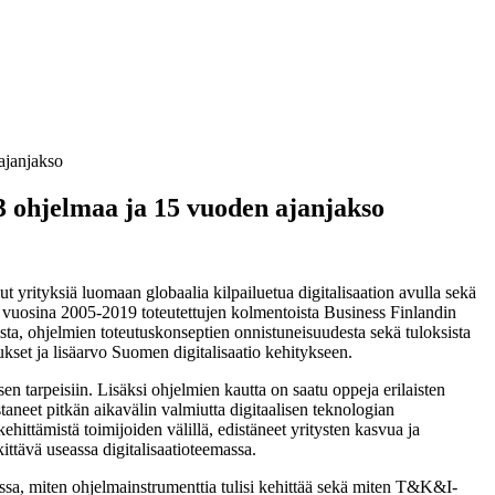
 ajanjakso
13 ohjelmaa ja 15 vuoden ajanjakso
t yrityksiä luomaan globaalia kilpailuetua digitalisaation avulla sekä
vuosina 2005-2019 toteutettujen kolmentoista Business Finlandin
ista, ohjelmien toteutuskonseptien onnistuneisuudesta sekä tuloksista
kset ja lisäarvo Suomen digitalisaatio kehitykseen.
en tarpeisiin. Lisäksi ohjelmien kautta on saatu oppeja erilaisten
aneet pitkän aikavälin valmiutta digitaalisen teknologian
ittämistä toimijoiden välillä, edistäneet yritysten kasvua ja
ittävä useassa digitalisaatioteemassa.
messa, miten ohjelmainstrumenttia tulisi kehittää sekä miten T&K&I-