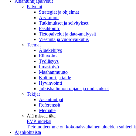
Asiantuntijapalvelut
Palvelut
Strategiat ja ohjelmat
Arvioinnit
Tutkimukset ja selvitykset
Fasilitointi
Tietopalvelut ja data-analyysit
Viestintä ja vuorovaikutus
Teemat
Aluekehitys
Elinvoima
Työllisyys
Ilmastotyö
Maahanmuutto
Kulttuuri ja taide
Hyvinvointi
Julkishallinnon ohjaus ja uudistukset
Tekijät
Asiantuntijat
Referenssit
Medialle
Älä missaa tätä
EVP-indeksi
Tietotuotteemme on kokonaisvaltainen alueiden suhteellis
Ajankohtaista