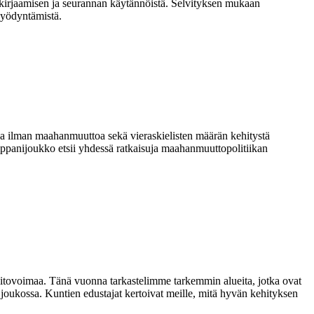
 kirjaamisen ja seurannan käytännöistä. Selvityksen mukaan
hyödyntämistä.
a ilman maahanmuuttoa sekä vieraskielisten määrän kehitystä
ppanijoukko etsii yhdessä ratkaisuja maahanmuuttopolitiikan
 pitovoimaa. Tänä vuonna tarkastelimme tarkemmin alueita, jotka ovat
 joukossa. Kuntien edustajat kertoivat meille, mitä hyvän kehityksen