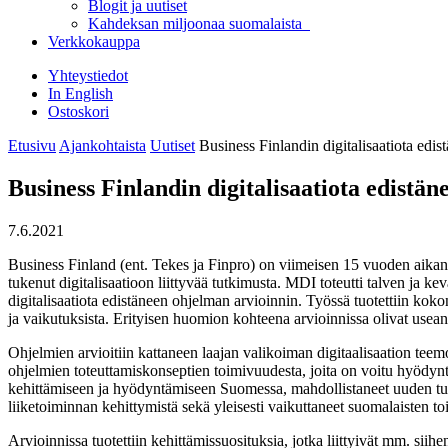
Blogit ja uutiset
Kahdeksan miljoonaa suomalaista
Verkkokauppa
Yhteystiedot
In English
Ostoskori
Etusivu
Ajankohtaista
Uutiset
Business Finlandin digitalisaatiota edi
Business Finlandin digitalisaatiota edistä
7.6.2021
Business Finland (ent. Tekes ja Finpro) on viimeisen 15 vuoden aikana t
tukenut digitalisaatioon liittyvää tutkimusta.
MDI toteutti talven ja k
digitalisaatiota edistäneen ohjelman arvioinnin. Työssä tuotettiin kok
ja vaikutuksista. Erityisen huomion kohteena arvioinnissa olivat usea
Ohjelmien arvioitiin kattaneen laajan valikoiman digitaalisaation teemo
ohjelmien toteuttamiskonseptien toimivuudesta, joita on voitu hyödynt
kehittämiseen ja hyödyntämiseen Suomessa, mahdollistaneet uuden tutki
liiketoiminnan kehittymistä sekä yleisesti vaikuttaneet suomalaisten t
Arvioinnissa tuotettiin kehittämissuosituksia, jotka
liittyivät mm. siih