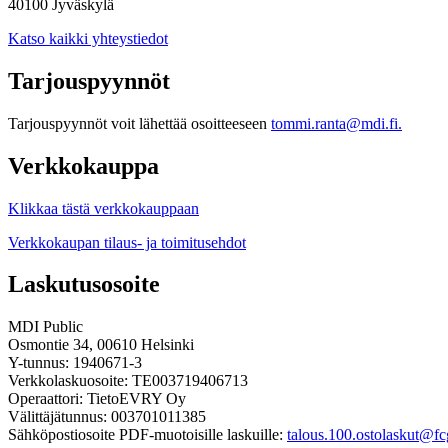
40100 Jyväskylä
Katso kaikki yhteystiedot
Tarjouspyynnöt
Tarjouspyynnöt voit lähettää osoitteeseen
tommi.ranta@mdi.fi.
Verkkokauppa
Klikkaa tästä verkkokauppaan
Verkkokaupan tilaus- ja toimitusehdot
Laskutusosoite
MDI Public
Osmontie 34, 00610 Helsinki
Y-tunnus: 1940671-3
Verkkolaskuosoite: TE003719406713
Operaattori: TietoEVRY Oy
Välittäjätunnus: 003701011385
Sähköpostiosoite PDF-muotoisille laskuille:
talous.100.ostolaskut@fcg