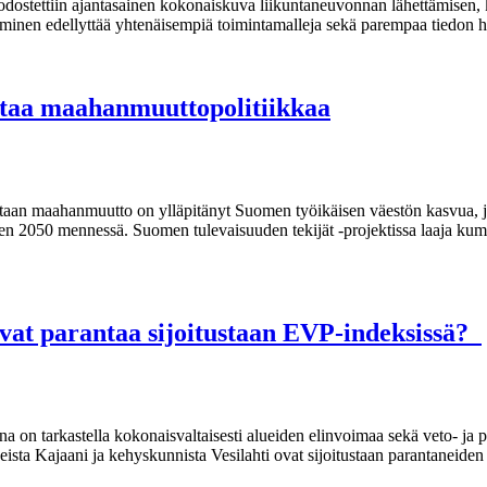
odostettiin ajantasainen kokonaiskuva liikuntaneuvonnan lähettämisen,
ttäminen edellyttää yhtenäisempiä toimintamalleja sekä parempaa tiedon 
staa maahanmuuttopolitiikkaa
taan maahanmuutto on ylläpitänyt Suomen työikäisen väestön kasvua, j
een 2050 mennessä. Suomen tulevaisuuden tekijät -projektissa laaja kum
vat parantaa sijoitustaan EVP-indeksissä?
a on tarkastella kokonaisvaltaisesti alueiden elinvoimaa sekä veto- ja
sta Kajaani ja kehyskunnista Vesilahti ovat sijoitustaan parantaneiden