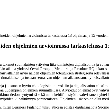
stäneiden ohjelmien arvioinnissa tarkastelussa 13 ohjelmaa ja 15 vuoden
neiden ohjelmien arvioinnissa tarkastelussa 
ukenut suomalaisten yritysten liiketoimintojen digitalisointia ja auttanu
evään aikana yhdessä Owal Groupin, Melkiorin ja Resolute HQ:n kanssa 
onaisvaltainen arvio näiden ohjelmien toteutuksen strategisesta relevanss
n rinnakkaisen ja tosiaan seuraavan ohjelman aikaansaamat yhteisvaikutu
ja ja osuneen hyvin teknologisiin murroksiin ja digitalisaation edistämis
ää uudempien ohjelmien suunnittelussa. Arvioidut ohjelmat ovat vahvist
mustiedon syntymistä sekä uutta kehittämistyötä, vahvistaneet yhteiskeh
oimijoiden kilpailukyvyn paranemiseen. Ohjelmien lisäarvo on ollut merk
en, miten Business Finlandin tulisi jatkossa edistää digitalisaatiota Suo