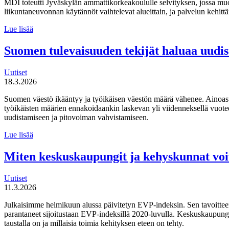
MDI toteutti Jyväskylän ammattikorkeakoululle selvityksen, jossa mu
liikuntaneuvonnan käytännöt vaihtelevat alueittain, ja palvelun kehi
MDI
Lue lisää
toteutti selvityksen
liikuntaneuvontapalvelun
Suomen tulevaisuuden tekijät haluaa uudi
kirjaamisen,
lähettämisen
Uutiset
ja
18.3.2026
seurannan
käytännöistä
Suomen väestö ikääntyy ja työikäisen väestön määrä vähenee. Ainoas
työikäisten määrien ennakoidaankin laskevan yli viidenneksellä vuot
uudistamiseen ja pitovoiman vahvistamiseen.
Suomen
Lue lisää
tulevaisuuden
tekijät haluaa
Miten keskuskaupungit ja kehyskunnat voi
uudistaa
maahanmuuttopolitiikkaa
Uutiset
11.3.2026
Julkaisimme helmikuun alussa päivitetyn EVP-indeksin. Sen tavoitteen
parantaneet sijoitustaan EVP-indeksillä 2020-luvulla. Keskuskaupungei
taustalla on ja millaisia toimia kehityksen eteen on tehty.