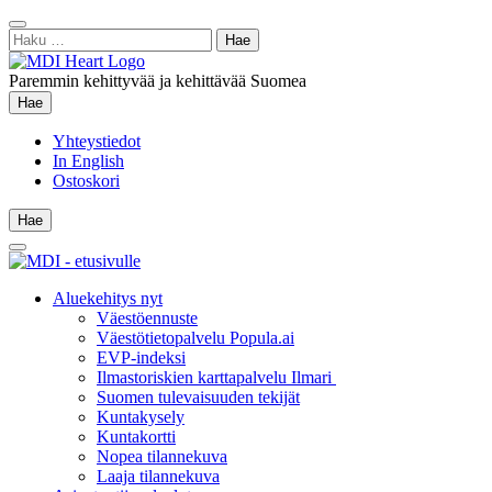
Siirry
Sulje
sisältöön
Haku:
hae
Paremmin kehittyvää ja kehittävää Suomea
Hae
Hae
Yhteystiedot
In English
Ostoskori
Hae
Hae
Main
Menu
Aluekehitys nyt
Väestöennuste
Väestötietopalvelu Popula.ai
EVP-indeksi
Ilmastoriskien karttapalvelu Ilmari
Suomen tulevaisuuden tekijät
Kuntakysely
Kuntakortti
Nopea tilannekuva
Laaja tilannekuva