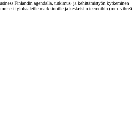
a Business Finlandin agendalla, tutkimus- ja kehittämistyön kytkeminen
himoisesti globaaleille markkinoille ja keskeisiin teemoihin (mm. vihreä