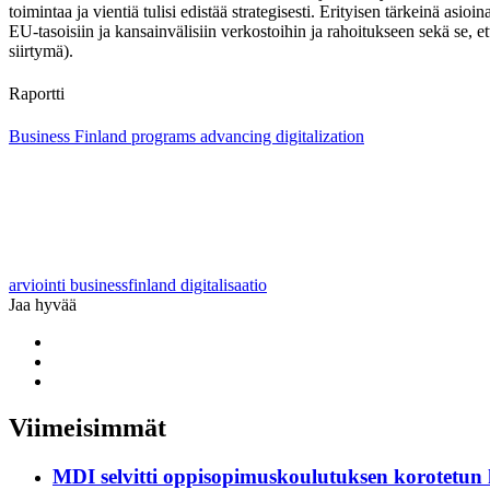
toimintaa ja vientiä tulisi edistää strategisesti. Erityisen tärkeinä a
EU-tasoisiin ja kansainvälisiin verkostoihin ja rahoitukseen sekä se, et
siirtymä).
Raportti
Business Finland programs advancing digitalization
arviointi
businessfinland
digitalisaatio
Jaa hyvää
Share
to:
Share
facebook
to:
Share
linkedin
to:
twitter
Viimeisimmät
MDI selvitti oppisopimuskoulutuksen korotetun