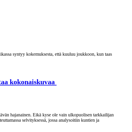
ikassa syntyy kokemuksesta, että kuuluu joukkoon, kun taas
ostaa kokonaiskuvaa
ttävän hajanainen. Eikä kyse ole vain ulkopuolisen tarkkailijan
uttamassa selvityksessä, jossa analysoitiin kuntien ja