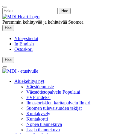
Siirry
Sulje
sisältöön
Haku:
hae
Paremmin kehittyvää ja kehittävää Suomea
Hae
Hae
Yhteystiedot
In English
Ostoskori
Hae
Hae
Main
Menu
Aluekehitys nyt
Väestöennuste
Väestötietopalvelu Popula.ai
EVP-indeksi
Ilmastoriskien karttapalvelu Ilmari
Suomen tulevaisuuden tekijät
Kuntakysely
Kuntakortti
Nopea tilannekuva
Laaja tilannekuva