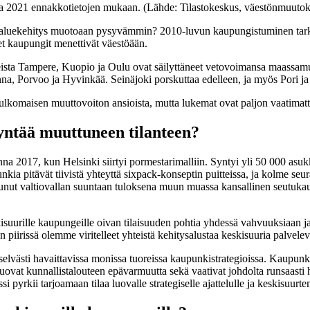
 2021 ennakkotietojen mukaan. (Lähde: Tilastokeskus, väestönmuutokse
 aluekehitys muotoaan pysyvämmin? 2010-luvun kaupungistuminen tarko
ret kaupungit menettivät väestöään.
ista Tampere, Kuopio ja Oulu ovat säilyttäneet vetovoimansa maassamu
, Porvoo ja Hyvinkää. Seinäjoki porskuttaa edelleen, ja myös Pori ja 
komaisen muuttovoiton ansioista, mutta lukemat ovat paljon vaatimat
yntää muuttuneen tilanteen?
na 2017, kun Helsinki siirtyi pormestarimalliin. Syntyi yli 50 000 asu
ia pitävät tiivistä yhteyttä sixpack-konseptin puitteissa, ja kolme seu
unut valtiovallan suuntaan tuloksena muun muassa kansallinen seutuka
uurille kaupungeille oivan tilaisuuden pohtia yhdessä vahvuuksiaan j
 piirissä olemme viritelleet yhteistä kehitysalustaa keskisuuria palvel
lvästi havaittavissa monissa tuoreissa kaupunkistrategioissa. Kaupunki
uovat kunnallistalouteen epävarmuutta sekä vaativat johdolta runsaasti 
 pyrkii tarjoamaan tilaa luovalle strategiselle ajattelulle ja keskisuurt