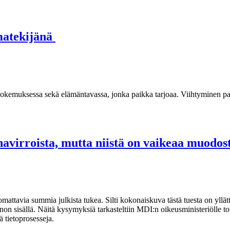
imatekijänä
kokemuksessa sekä elämäntavassa, jonka paikka tarjoaa. Viihtyminen pa
ahavirroista, mutta niistä on vaikeaa muod
uomattavia summia julkista tukea. Silti kokonaiskuva tästä tuesta on yllä
 sisällä. Näitä kysymyksiä tarkasteltiin MDI:n oikeusministeriölle tote
ä tietoprosesseja.