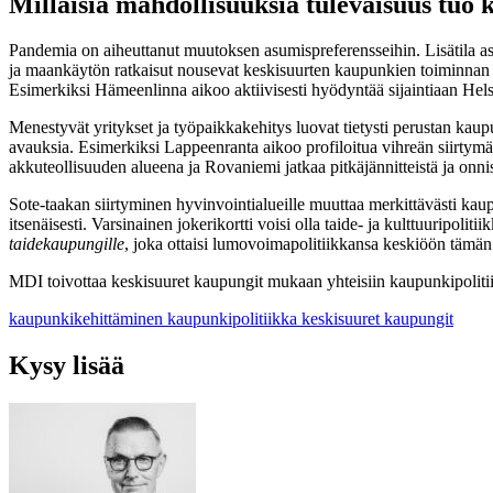
Millaisia mahdollisuuksia tulevaisuus tuo 
Pandemia on aiheuttanut muutoksen asumispreferensseihin. Lisätila asu
ja maankäytön ratkaisut nousevat keskisuurten kaupunkien toiminnan k
Esimerkiksi Hämeenlinna aikoo aktiivisesti hyödyntää sijaintiaan Hel
Menestyvät yritykset ja työpaikkakehitys luovat tietysti perustan kau
avauksia. Esimerkiksi Lappeenranta aikoo profiloitua vihreän siirtymä
akkuteollisuuden alueena ja Rovaniemi jatkaa pitkäjännitteistä ja on
Sote-taakan siirtyminen hyvinvointialueille muuttaa merkittävästi kau
itsenäisesti. Varsinainen jokerikortti voisi olla taide- ja kulttuurip
taidekaupungille
, joka ottaisi lumovoimapolitiikkansa keskiöön tämä
MDI toivottaa keskisuuret kaupungit mukaan yhteisiin kaupunkipolitii
kaupunkikehittäminen
kaupunkipolitiikka
keskisuuret kaupungit
Kysy lisää