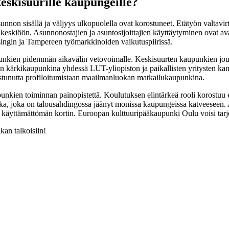
keskisuurille kaupungeille?
nnon sisällä ja väljyys ulkopuolella ovat korostuneet. Etätyön valtavi
eskiöön. Asunnonostajien ja asuntosijoittajien käyttäytyminen ovat ava
singin ja Tampereen työmarkkinoiden vaikutuspiirissä.
punkien pidemmän aikavälin vetovoimalle. Keskisuurten kaupunkien jouko
n kärkikaupunkina yhdessä LUT-yliopiston ja paikallisten yritysten kan
nistunutta profiloitumistaan maailmanluokan matkailukaupunkina.
punkien toiminnan painopistettä. Koulutuksen elintärkeä rooli korostuu e
olitiikka, joka on talousahdingossa jäänyt monissa kaupungeissa katveesee
n käyttämättömän kortin. Euroopan kulttuuripääkaupunki Oulu voisi tar
kan talkoisiin!