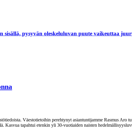
isällä, pysyvän oleskeluluvan puute vaikeuttaa juur
onna
stötiedoista. Väestotietoihin perehtynyt asiantuntijamme Rasmus Aro tutu
. Kasvua tapahtui etenkin yli 30-vuotiaiden naisten hedelmällisyysluvui