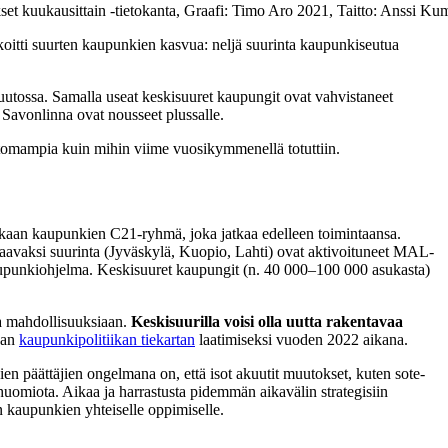
t kuukausittain -tietokanta, Graafi: Timo Aro 2021, Taitto: Anssi Ku
itti suurten kaupunkien kasvua: neljä suurinta kaupunkiseutua
utossa. Samalla useat keskisuuret kaupungit ovat vahvistaneet
Savonlinna ovat nousseet plussalle.
tomampia kuin mihin viime vuosikymmenellä totuttiin.
kkaan kaupunkien C21-ryhmä, joka jatkaa edelleen toimintaansa.
raavaksi suurinta (Jyväskylä, Kuopio, Lahti) ovat aktivoituneet MAL-
upunkiohjelma. Keskisuuret kaupungit (n. 40 000–100 000 asukasta)
a mahdollisuuksiaan.
Keskisuurilla voisi olla uutta rakentavaa
evan
kaupunkipolitiikan tiekartan
laatimiseksi vuoden 2022 aikana.
en päättäjien ongelmana on, että isot akuutit muutokset, kuten sote-
huomiota. Aikaa ja harrastusta pidemmän aikavälin strategisiin
en kaupunkien yhteiselle oppimiselle.