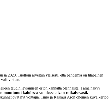
ussa 2020. Tuolloin arveltiin yleisesti, että pandemia on tilapäinen
valtavirtaan.
delleen taudin leviämisen eston kannalta olennaista. Tämä näkyy
 muuttunut kahdessa vuodessa aivan ratkaisevasti.
yskunnat ovat nyt voittajia. Timo ja Rasmus Aron oheinen kuva kertoo