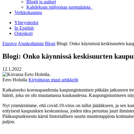
Blogit ja uutiset
Kahdeksan miljoonaa suomalaista
Verkkokauppa
Yhteystiedot
In English
Ostoskori
Etusivu
Ajankohtaista
Blogi
Blogi: Onko käynnissä keskisuurten kau
Blogi: Onko käynnissä keskisuurten kaupu
12.1.2022
Eero Holstila
Kirjoittajan muut artikkelit
Katkaiseeko koronapandemia kaupungistumisen pitkään jatkuneen tre
häiriö, joka on ohi muutamassa kuukaudessa. Kaupungistumiseen näytti 
Nyt ymmärrämme, että covid-19-virus on tullut jäädäkseen, ja sen kan
erityisesti kaupunkien keskustoissa, joiden idea perustuu juuri ihmist
Pääkaupunkiseutu kärsii historiallisen suurta muuttotappiota kotimai
paljon.