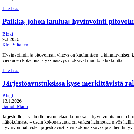
Syntyneiden
Lue lisää
määrä
elpyi
Paikka, johon kuulua: hyvinvointi pitovo
hieman
viime
Blogi
vuonna
9.3.2026
Kirsi Siltanen
Hyvinvoinnin ja pitovoiman yhteys on kuulumisen ja kiinnittymisen 
vierauden kokemus ja yksinäisyys ruokkivat muuttohalukkuutta.
Paikka,
Lue lisää
johon
kuulua:
Järjestöavustuksissa kyse merkittävistä r
hyvinvointi
pitovoimatekijänä
Blogi
13.1.2026
Samuli Manu
Järjestöille ja säätiöille myönnetään kunnissa ja hyvinvointialueilla h
näkökulmasta – usein kokonaisuutta on vaikea hahmottaa myös hallinnon
hyvinvointialueiden järjestöavustusten kokonaiskuvaa ja siihen liittyvi