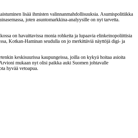
rtaistuminen lisää ihmisten valinnanmahdollisuuksia. Asumispolitiikka
inasemassa, joten asuntomarkkina-analyysille on nyt tarvetta.
ssa on havaittavissa monia rohkeita ja lupaavia elinkeinopoliittisia
ssa, Kotkan-Haminan seudulla on jo merkittäviä näyttöjä digi- ja
tenkin keskisuurissa kaupungeissa, joilla on kykyä hoitaa asioita
n. Arvioni mukaan nyt olisi paikka auki Suomen johtavalle
jota hyvää vetoapua.