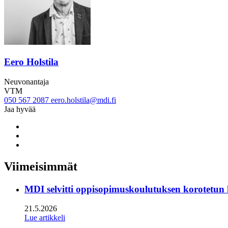
Eero Holstila
Neuvonantaja
VTM
050 567 2087
eero.holstila@mdi.fi
Jaa hyvää
Share
to:
Share
facebook
to:
Share
linkedin
to:
twitter
Viimeisimmät
MDI selvitti oppisopimuskoulutuksen korotetun
21.5.2026
Lue artikkeli