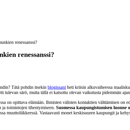
punkien renessanssi?
nkien renessanssi?
ndin? Tätä pohdin itsekin
blogissani
heti kriisin alkuvaiheessa maalisku
tulevan särö, mutta tällä ei katsottu olevan vaikutusta pidemmän ajan 
ssa on opittava elämään. Ihmisten välisten kontaktien välttäminen on e
en ja toimintojen tihentymiseen.
Suomessa kaupungistumisen luonne on
sessa muuttoliikkeessä. Vastaavasti monet keskisuuren kaupungit ja keh