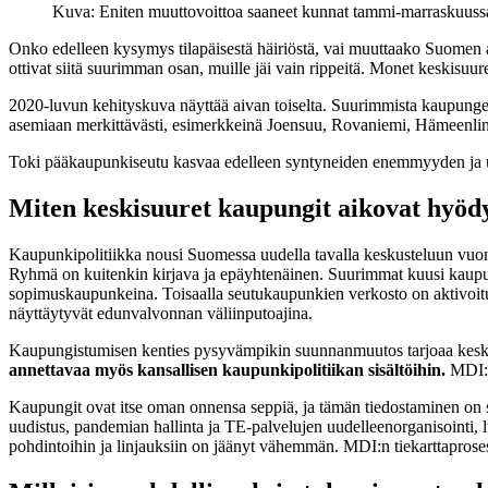
Kuva: Eniten muuttovoittoa saaneet kunnat tammi-marraskuussa
Onko edelleen kysymys tilapäisestä häiriöstä, vai muuttaako Suomen
ottivat siitä suurimman osan, muille jäi vain rippeitä. Monet keskisuu
2020-luvun kehityskuva näyttää aivan toiselta. Suurimmista kaupunge
asemiaan merkittävästi, esimerkkeinä Joensuu, Rovaniemi, Hämeenlinna
Toki pääkaupunkiseutu kasvaa edelleen syntyneiden enemmyyden ja ul
Miten keskisuuret kaupungit aikovat hyöd
Kaupunkipolitiikka nousi Suomessa uudella tavalla keskusteluun vuon
Ryhmä on kuitenkin kirjava ja epäyhtenäinen. Suurimmat kuusi kaupunk
sopimuskaupunkeina. Toisaalla seutukaupunkien verkosto on aktivoit
näyttäytyvät edunvalvonnan väliinputoajina.
Kaupungistumisen kenties pysyvämpikin suunnanmuutos tarjoaa keskis
annettavaa myös kansallisen kaupunkipolitiikan sisältöihin.
MDI:n
Kaupungit ovat itse oman onnensa seppiä, ja tämän tiedostaminen on se
uudistus, pandemian hallinta ja TE-palvelujen uudelleenorganisointi, l
pohdintoihin ja linjauksiin on jäänyt vähemmän. MDI:n tiekarttaprosessi