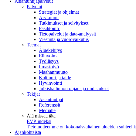
Asiantuntijapalvelut
Palvelut
Strategiat ja ohjelmat
Arvioinnit
Tutkimukset ja selvitykset
Fasilitointi
Tietopalvelut ja data-analyysit
Viestintä ja vuorovaikutus
Teemat
Aluekehitys
Elinvoima
Työllisyys
Ilmastotyö
Maahanmuutto
Kulttuuri ja taide
Hyvinvointi
Julkishallinnon ohjaus ja uudistukset
Tekijät
Asiantuntijat
Referenssit
Medialle
Älä missaa tätä
EVP-indeksi
Tietotuotteemme on kokonaisvaltainen alueiden suhteellis
Ajankohtaista