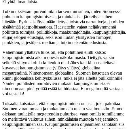
Ei yhtä ilman toista.
Tutkimuksessani pureudunkin tarkemmin siihen, miten Suomessa
puhutaan kaupungistumisesta, ja minkälaisia järkeilyjä siihen
liitetään. Pyrin siis löytämään tiettyjä toistuvia narratiiveja, ja niiden
sisältämää (de)politisaatiota. Haastattelin vajaat neljäkymmentä
poliittista toimijaa, poliitikkoja, maakuntajohtajia, kaupunginjohtajia,
etujärjestöjen edustajia, sekä ison liudan yksityisten firmojen,
pankkien, järjestöjen, median ja tutkimuskentän edustusta.
Vähemmän yllättävä tulos on, että poliittinen eliitti katsoo
kaupungistumista aika monesta näkökulmasta. Tiettyjä, varsin
selkeitä yhtymäkohtia kuitenkin on. Lähes kaikki haastateltavat
kuvaavat kaupungistumista (yllätys yllätys) globaalina
megatrendinä. Nimenomaan globaalina, Suomen katsotaan olevan
kiinni globaalissa kehityskulussa, mikä ei jätä aihetta pullikoinnille.
Näiden poliittisten narratiivien mukaan kaupungistumista ei
nimenomaan pidä yrittää estää tai hidastaa. Ei megatrendiä vastaan
voi taistella!
Toisaalta katsotaan, että kaupungistuminen on asia, joka pakottaa
Suomen varautumaan ja mukautumaan uusiin vaatimuksiin. Emme
olekaan tuuliajolla megatrendin puhurissa, vaan omilla toimillamme
on merkittävä vaikutus siihen, minkälaisia muotoja vääjäämätön
kaupungistuminen saa. Kaupungistumisen ohjaamisen sanotaan siis