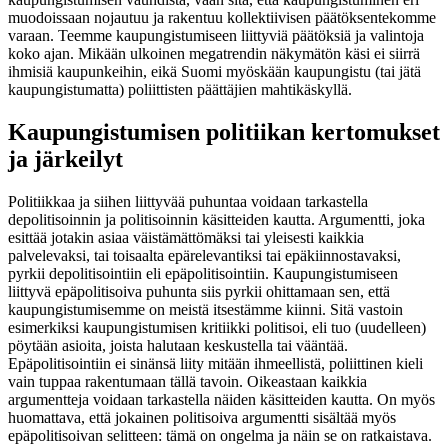
muodoissaan nojautuu ja rakentuu kollektiivisen päätöksentekomme
varaan. Teemme kaupungistumiseen liittyviä päätöksiä ja valintoja
koko ajan. Mikään ulkoinen megatrendin näkymätön käsi ei siirrä
ihmisiä kaupunkeihin, eikä Suomi myöskään kaupungistu (tai jätä
kaupungistumatta) poliittisten päättäjien mahtikäskyllä.
Kaupungistumisen politiikan kertomukset
ja järkeilyt
Politiikkaa ja siihen liittyvää puhuntaa voidaan tarkastella
depolitisoinnin ja politisoinnin käsitteiden kautta. Argumentti, joka
esittää jotakin asiaa väistämättömäksi tai yleisesti kaikkia
palvelevaksi, tai toisaalta epärelevantiksi tai epäkiinnostavaksi,
pyrkii depolitisointiin eli epäpolitisointiin. Kaupungistumiseen
liittyvä epäpolitisoiva puhunta siis pyrkii ohittamaan sen, että
kaupungistumisemme on meistä itsestämme kiinni. Sitä vastoin
esimerkiksi kaupungistumisen kritiikki politisoi, eli tuo (uudelleen)
pöytään asioita, joista halutaan keskustella tai vääntää.
Epäpolitisointiin ei sinänsä liity mitään ihmeellistä, poliittinen kieli
vain tuppaa rakentumaan tällä tavoin. Oikeastaan kaikkia
argumentteja voidaan tarkastella näiden käsitteiden kautta. On myös
huomattava, että jokainen politisoiva argumentti sisältää myös
epäpolitisoivan selitteen: tämä on ongelma ja näin se on ratkaistava.