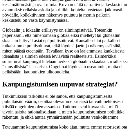
kestämättömästi ja ovat rumia. Kuvaan näitä narratiiveja keskustelun
avaumiksi: erilaisia asioita ja kritiikin kohteita nostetaan jatkuvasti
pöydälle, kollektiivinen näkemys puuttuu ja monin paikoin
keskustelu on vasta käynnistymässä.
Globaalin ja lokaalin erillisyys on silmiinpistävää. Toteankin
paperissani, että nimenomaan globaaleiksi mielletyt tai globaaliin
skaalaan liittyvät asiat epäpolitisoituvat. Kansalliset tai paikalliset
ratkaisumme politisoituvat, eikä löydetä jaettuja näkemyksiä siitä,
miten päästä eteenpäin. Tavallaan kyse on laajemmasta kaukaisesta
ideaalista ja silmien edessä leviävistä realiteeteista. Esimerkiksi
suurimmat kaupungit liitetään herkästi globaaliin skaalaan, irrallisiksi
“kansallisista” haasteista. Ongelmat löydetään useammin, mutta ei
pelkästään, kaupunkien ulkopuolelta.
Kaupungistumisen uupuvat strategiat?
Tutkimukseni tarkoitus ei ole sanoa, että kaupungistumisesta
puhuttaisiin väärin, osoittaa olevamme kriisissä tai vaihtoehtoisesti
kiistää ongelmien olemassaoloa. Tutkimukseni kuvaa sitä, millä
tavoin asioita rationalisoidaan ja miten kaupungistumisen politiikka
rakentuu, ja ehkä auttaa ymmärtämään poliittista venkoiluamme.
Toteutamme kaupungistumista koko ajan, mutta emme retorisesti ota