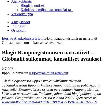
Ajankohtaista
Blogit ja uutiset
Kahdeksan miljoonaa suomalaista
Verkkokauppa
Yhteystiedot
In English
Ostoskori
Etusivu
Ajankohtaista
Blogi
Blogi: Kaupungistumisen narratiivit –
Globaalit sulkeumat, kansalliset avaukset
Blogi: Kaupungistumisen narratiivit –
Globaalit sulkeumat, kansalliset avaukset
2.7.2021
Ilppo Soininvaara
Kirjoittajan muut artikkelit
Tässä blogisarjassa Ilppo esittelee väitöstutkimustaan.
Tutkimuksessaan Ilppo tarkastelee kaupungistumisen politiikkaa ja
rakenteita. Ensimmäisessä osiossa pureudutaan kaupungistumisen
kieleen ja narratiiveihin. Tutkimus, johon tämä blogi pohjautuu, on
julkaistu Geografiska Annalerissa vuonna 2020 (Open Access):
www.tandfonline.com/doi/full/10.1080/04353684.2020.1827279