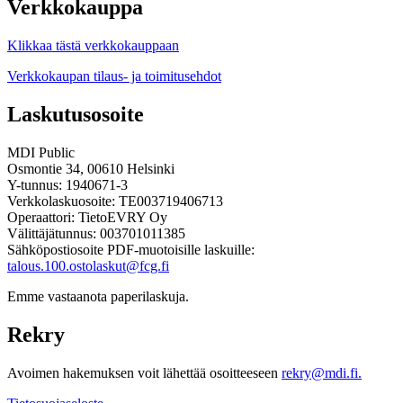
Verkkokauppa
Klikkaa tästä verkkokauppaan
Verkkokaupan tilaus- ja toimitusehdot
Laskutusosoite
MDI Public
Osmontie 34, 00610 Helsinki
Y-tunnus: 1940671-3
Verkkolaskuosoite: TE003719406713
Operaattori: TietoEVRY Oy
Välittäjätunnus: 003701011385
Sähköpostiosoite PDF-muotoisille laskuille:
talous.100.ostolaskut@fcg.fi
Emme vastaanota paperilaskuja.
Rekry
Avoimen hakemuksen voit lähettää osoitteeseen
rekry@mdi.fi.