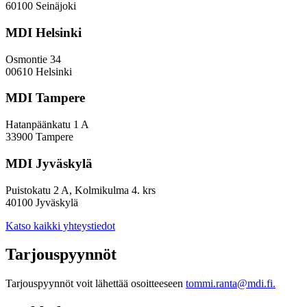
muodostaa
60100 Seinäjoki
kokonaiskuvaa
MDI Helsinki
Osmontie 34
00610 Helsinki
MDI Tampere
Hatanpäänkatu 1 A
33900 Tampere
MDI Jyväskylä
Puistokatu 2 A, Kolmikulma 4. krs
40100 Jyväskylä
Katso kaikki yhteystiedot
Tarjouspyynnöt
Tarjouspyynnöt voit lähettää osoitteeseen
tommi.ranta@mdi.fi.