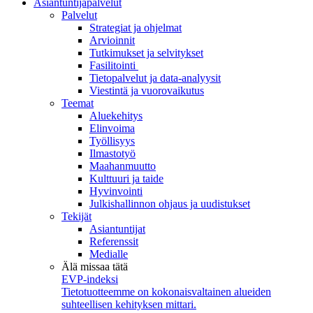
Asiantuntijapalvelut
Palvelut
Strategiat ja ohjelmat
Arvioinnit
Tutkimukset ja selvitykset
Fasilitointi
Tietopalvelut ja data-analyysit
Viestintä ja vuorovaikutus
Teemat
Aluekehitys
Elinvoima
Työllisyys
Ilmastotyö
Maahanmuutto
Kulttuuri ja taide
Hyvinvointi
Julkishallinnon ohjaus ja uudistukset
Tekijät
Asiantuntijat
Referenssit
Medialle
Älä missaa tätä
EVP-indeksi
Tietotuotteemme on kokonaisvaltainen alueiden
suhteellisen kehityksen mittari.