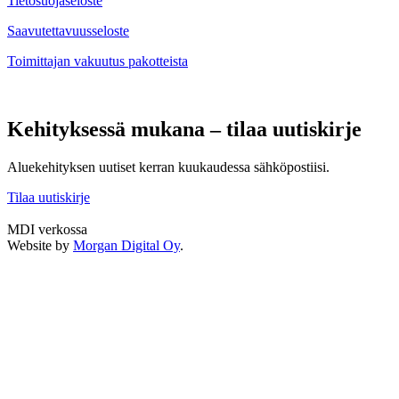
Tietosuojaseloste
Saavutettavuusseloste
Toimittajan vakuutus pakotteista
Kehityksessä mukana – tilaa uutiskirje
Aluekehityksen uutiset kerran kuukaudessa sähköpostiisi.
Tilaa uutiskirje
MDI verkossa
Twitter
LinkedIn
Instagram
Facebook
Website by
Morgan Digital Oy
.