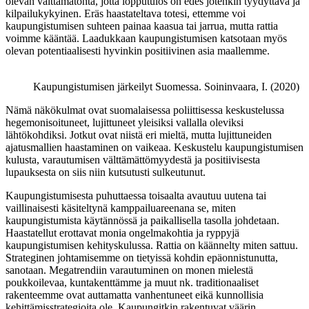
olevan välttämätöntä, jotta lopputulos on edes jotenkin tyydyttävä ja
kilpailukykyinen. Eräs haastateltava totesi, ettemme voi
kaupungistumisen suhteen painaa kaasua tai jarrua, mutta rattia
voimme kääntää. Laadukkaan kaupungistumisen katsotaan myös
olevan potentiaalisesti hyvinkin positiivinen asia maallemme.
Kaupungistumisen järkeilyt Suomessa. Soininvaara, I. (2020)
Nämä näkökulmat ovat suomalaisessa poliittisessa keskustelussa
hegemonisoituneet, lujittuneet yleisiksi vallalla oleviksi
lähtökohdiksi. Jotkut ovat niistä eri mieltä, mutta lujittuneiden
ajatusmallien haastaminen on vaikeaa. Keskustelu kaupungistumisen
kulusta, varautumisen välttämättömyydestä ja positiivisesta
lupauksesta on siis niin kutsutusti sulkeutunut.
Kaupungistumisesta puhuttaessa toisaalta avautuu uutena tai
vaillinaisesti käsiteltynä kamppailuareenana se, miten
kaupungistumista käytännössä ja paikallisella tasolla johdetaan.
Haastatellut erottavat monia ongelmakohtia ja ryppyjä
kaupungistumisen kehityskulussa. Rattia on käännelty miten sattuu.
Strateginen johtamisemme on tietyissä kohdin epäonnistunutta,
sanotaan. Megatrendiin varautuminen on monen mielestä
poukkoilevaa, kuntakenttämme ja muut nk. traditionaaliset
rakenteemme ovat auttamatta vanhentuneet eikä kunnollisia
kehittämisstrategioita ole. Kaupungitkin rakentuvat väärin,