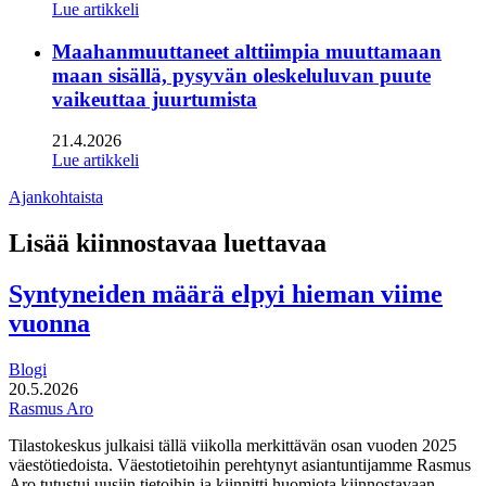
Lue artikkeli
Maahanmuuttaneet alttiimpia muuttamaan
maan sisällä, pysyvän oleskeluluvan puute
vaikeuttaa juurtumista
21.4.2026
Lue artikkeli
Ajankohtaista
Lisää kiinnostavaa luettavaa
Syntyneiden määrä elpyi hieman viime
vuonna
Blogi
20.5.2026
Rasmus Aro
Tilastokeskus julkaisi tällä viikolla merkittävän osan vuoden 2025
väestötiedoista. Väestotietoihin perehtynyt asiantuntijamme Rasmus
Aro tutustui uusiin tietoihin ja kiinnitti huomiota kiinnostavaan