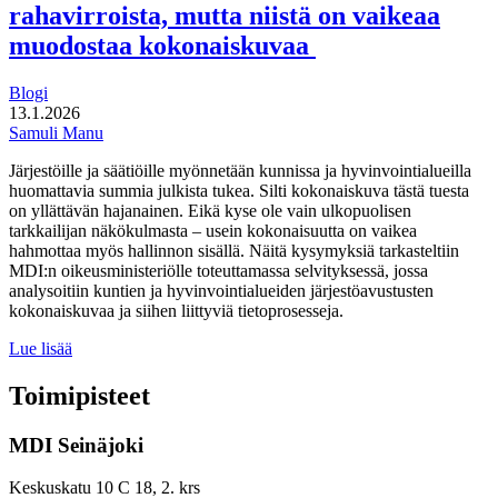
rahavirroista, mutta niistä on vaikeaa
pitovoimatekijänä
muodostaa kokonaiskuvaa
Blogi
13.1.2026
Samuli Manu
Järjestöille ja säätiöille myönnetään kunnissa ja hyvinvointialueilla
huomattavia summia julkista tukea. Silti kokonaiskuva tästä tuesta
on yllättävän hajanainen. Eikä kyse ole vain ulkopuolisen
tarkkailijan näkökulmasta – usein kokonaisuutta on vaikea
hahmottaa myös hallinnon sisällä. Näitä kysymyksiä tarkasteltiin
MDI:n oikeusministeriölle toteuttamassa selvityksessä, jossa
analysoitiin kuntien ja hyvinvointialueiden järjestöavustusten
kokonaiskuvaa ja siihen liittyviä tietoprosesseja.
Järjestöavustuksissa
Lue lisää
kyse
merkittävistä
Toimipisteet
rahavirroista,
mutta
MDI Seinäjoki
niistä
on
vaikeaa
Keskuskatu 10 C 18, 2. krs