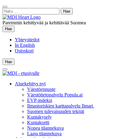
Siirry
Sulje
sisältöön
Haku:
hae
Paremmin kehittyvää ja kehittävää Suomea
Hae
Hae
Yhteystiedot
In English
Ostoskori
Hae
Hae
Main
Menu
Aluekehitys nyt
Väestöennuste
Väestötietopalvelu Popula.ai
EVP-indeksi
Ilmastoriskien karttapalvelu Ilmari
Suomen tulevaisuuden tekijät
Kuntakysely
Kuntakortti
Nopea tilannekuva
Laaja tilannekuva