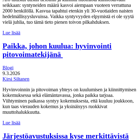
seikkaan: syntyneiden määrä kasvoi aiempaan vuoteen verrattuna
2000 henkilöllä. Kasvua tapahtui etenkin yli 30-vuotiaiden naisten
hedelmällisyysluvuissa. Vaikka syntyvyyden elpymistä ei ole syytä
vielä juhlia, tuo tämä tieto pienen toivon pilkahduksen.
Syntyneiden
Lue lisää
määrä
elpyi
Paikka, johon kuulua: hyvinvointi
hieman
pitovoimatekijänä
viime
vuonna
Blogi
9.3.2026
Kirsi Siltanen
Hyvinvoinnin ja pitovoiman yhteys on kuulumisen ja kiinnittymisen
kokemuksessa sekä elämäntavassa, jonka paikka tarjoaa.
Viihtyminen paikassa syntyy kokemuksesta, että kuuluu joukkoon,
kun taas vierauden kokemus ja yksinäisyys ruokkivat
muuttohalukkuutta.
Paikka,
Lue lisää
johon
kuulua:
Järjestöavustuksissa kyse merkittävistä
hyvinvointi