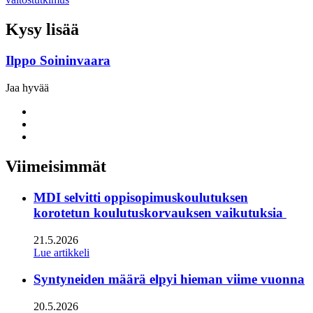
Kysy lisää
Ilppo Soininvaara
Jaa hyvää
Share
to:
Share
facebook
to:
Share
linkedin
to:
twitter
Viimeisimmät
MDI selvitti oppisopimuskoulutuksen
korotetun koulutuskorvauksen vaikutuksia
21.5.2026
Lue artikkeli
Syntyneiden määrä elpyi hieman viime vuonna
20.5.2026