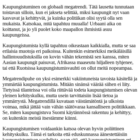
Kaupungistuminen on globaali megatrendi. Tätä lausetta tunnutaan
toistavan silloin, kun ei jakseta selittää, miksi kaupungit nyt vaan
kasvavat ja kehittyvät, ja kuinka politiikan olisi syytä olla sen
mukaista. Katsokaa, mitä tapahtuu muualla! Urbaani aika on
koittanut, ja jo yli puolet koko maapallon ihmisistä asuu
kaupungeissa.
Kaupungistumista kyllä tapahtuu oikeastaan kaikkialla, mutta se saa
erilaisia muotoja eri paikoissa. Kuitenkin esimerkiksi meikäläisillä
hallintouudistuksilla on kovin vähän tekemistä sen kanssa, miten
Aasian kaupungit paisuvat, Afrikassa maaseutu hiljalleen tyhjenee,
tai että Ruotsissa kaupungistumisvauhti on ollut meitä nopeampaa.
Megatrendipuhe on yksi esimerkki vakiintuneista tavoista käsitellä ja
ymmärtää kaupungistumista. Mitään sinänsä väärää siihen ei liity.
Tietyissä tilanteissa voi olla riittävää todeta kaupungistumisen olevan
yleinen kehityskulku, mutta usein tarvittaisiin lisää tietoa ja
ymmärrystä. Megatrendillä kuvataan väistämätöntä ja ulkoista
voimaa, mikä jättää vain vähän säätövaraa kansalliseen politiikkaan.
Se, miten kaupungistuva Suomi käytännössä rakentuu ja kehittyy,
on kuitenkin meistä itsestämme kiinni.
Kaupungistumisen voidaankin katsoa olevan hyvin poliittinen
kehityskulku. Tämä ei tarkoita että eduskunnassa äänestettäisiin
kaupungistumisen vauhdista, vaan sitä, että kaupungistuminen eri