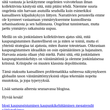
siitä vastuuta ja keskitymme ongelmien voivotteluun ilman
kollektiivista käsitystä siitä, mitä pitäisi tehdä. Näemme suuria
ongelmia niin harvaan asutuilla seuduilla kuin esimerkiksi
kansalliseen kilpailukykyyn liittyen. Narratiivien perusteella emme
ole kyenneet vastaamaan ymmärrykseemme kunnollisesta
urbanisaatiosta ja sen hallinnasta. Ongelmat tunnistetaan, mutta
jaettu ymmärrys ratkaisuista uupuu.
Meillä on siis jonkinlainen kollektiivinen ajatus siitä, mitä
kaupungistuminen ihanteellisesti on ja miten se toimii, mutta ei
yhteistä strategiaa tai ajatusta, miten ihanne toteutetaan. Oikeastaan
kaupungistumisen ideaalikin on osin epämääräinen ja hajanainen.
Harvasta asiasta ollaan yhtä mieltä. Paitsi siitä, että jonkinlainen
kaupungistumiskehitys on väistämätöntä ja olemme jonkinlaisessa
kriisissä. Kriisipuhe on muuten klassista depolitisointia.
Tämä otaksuttu kansallinen problematiikka suhteessa näkymykseen
globaalin tason väistämättömyyksistä ohjaa tekemään nopeita
muutoksia, ja jopa typeryyksiä.
Lisää samasta aiheesta seuraavassa blogissa.
Hyvää kesää!
blogi
kaupungistuminen
kaupunkikehittäminen
megatrendit
väitöstutkimus