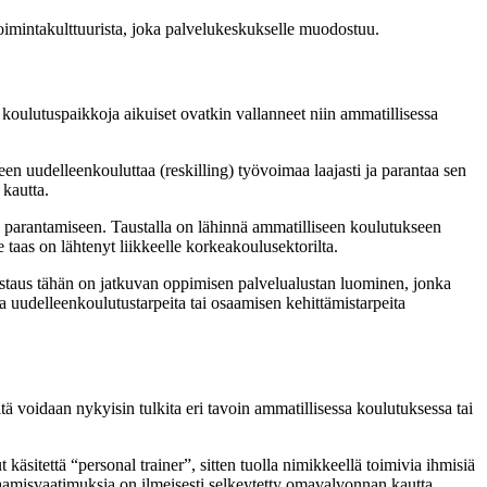
imintakulttuurista, joka palvelukeskukselle muodostuu.
 koulutuspaikkoja aikuiset ovatkin vallanneet niin ammatillisessa
en uudelleenkouluttaa (reskilling) työvoimaa laajasti ja parantaa sen
kautta.
 parantamiseen. Taustalla on lähinnä ammatilliseen koulutukseen
taas on lähtenyt liikkeelle korkeakoulusektorilta.
staus tähän on jatkuvan oppimisen palvelualustan luominen, jonka
ia uudelleenkoulutustarpeita tai osaamisen kehittämistarpeita
iitä voidaan nykyisin tulkita eri tavoin ammatillisessa koulutuksessa tai
äsitettä “personal trainer”, sitten tuolla nimikkeellä toimivia ihmisiä
osaamisvaatimuksia on ilmeisesti selkeytetty omavalvonnan kautta.