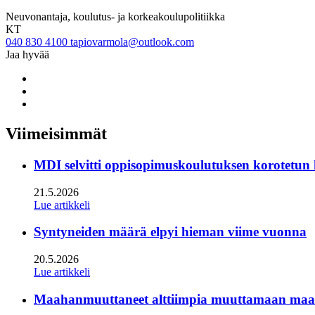
Neuvonantaja, koulutus- ja korkeakoulupolitiikka
KT
040 830 4100
tapiovarmola@outlook.com
Jaa hyvää
Share
to:
Share
facebook
to:
Share
linkedin
to:
twitter
Viimeisimmät
MDI selvitti oppisopimuskoulutuksen korotetun
21.5.2026
Lue artikkeli
Syntyneiden määrä elpyi hieman viime vuonna
20.5.2026
Lue artikkeli
Maahanmuuttaneet alttiimpia muuttamaan maan s