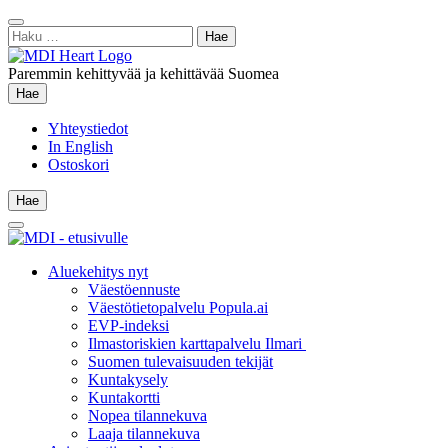
Siirry
Sulje
sisältöön
Haku:
hae
Paremmin kehittyvää ja kehittävää Suomea
Hae
Hae
Yhteystiedot
In English
Ostoskori
Hae
Hae
Main
Menu
Aluekehitys nyt
Väestöennuste
Väestötietopalvelu Popula.ai
EVP-indeksi
Ilmastoriskien karttapalvelu Ilmari
Suomen tulevaisuuden tekijät
Kuntakysely
Kuntakortti
Nopea tilannekuva
Laaja tilannekuva