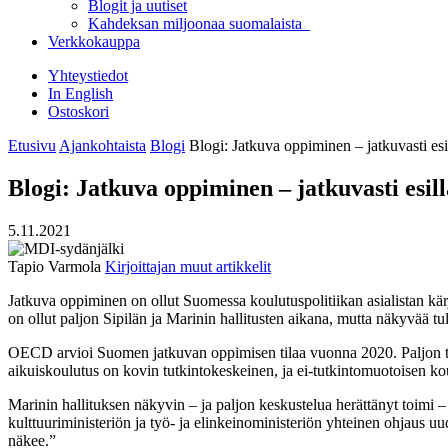
Blogit ja uutiset
Kahdeksan miljoonaa suomalaista
Verkkokauppa
Yhteystiedot
In English
Ostoskori
Etusivu
Ajankohtaista
Blogi
Blogi: Jatkuva oppiminen – jatkuvasti esi
Blogi: Jatkuva oppiminen – jatkuvasti esill
5.11.2021
Tapio Varmola
Kirjoittajan muut artikkelit
Jatkuva oppiminen on ollut Suomessa koulutuspolitiikan asialistan kär
on ollut paljon Sipilän ja Marinin hallitusten aikana, mutta näkyvää 
OECD arvioi Suomen jatkuvan oppimisen tilaa vuonna 2020. Paljon tul
aikuiskoulutus on kovin tutkintokeskeinen, ja ei-tutkintomuotoisen 
Marinin hallituksen näkyvin – ja paljon keskustelua herättänyt toimi –
kulttuuriministeriön ja työ- ja elinkeinoministeriön yhteinen ohjaus uu
näkee.”