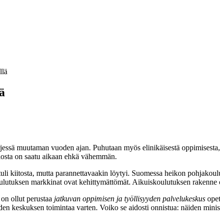
llä
ä
jessä muutaman vuoden ajan. Puhutaan myös elinikäisestä oppimisesta, j
tulosta on saatu aikaan ehkä vähemmän.
i kiitosta, mutta parannettavaakin löytyi. Suomessa heikon pohjakoul
koulutuksen markkinat ovat kehittymättömät. Aikuiskoulutuksen rakenne 
 on ollut perustaa
jatkuvan oppimisen ja työllisyyden palvelukeskus
opet
den keskuksen toimintaa varten. Voiko se aidosti onnistua: näiden minist