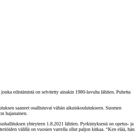
onka edistämistä on selvitetty ainakin 1980-luvulta lähtien. Puhetta
utuksen saaneet osallistuvat vähän aikuiskoulutukseen. Suomen
on hajanainen.
ushallituksen yhteyteen 1.8.2021 lähtien. Pyrkimyksenä on opetus- ja
eriöiden välillä on vuosien varrella ollut paljon kitkaa. “Ken elää, hän