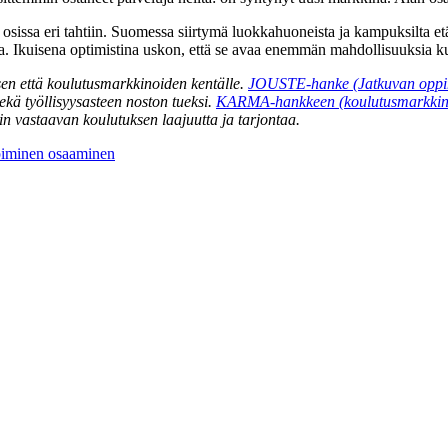
sissa eri tahtiin. Suomessa siirtymä luokkahuoneista ja kampuksilta et
a. Ikuisena optimistina uskon, että se avaa enemmän mahdollisuuksia ku
n että koulutusmarkkinoiden kentälle.
JOUSTE-hanke (Jatkuvan oppimi
ekä työllisyysasteen noston tueksi.
KARMA-hankkeen (koulutusmarkkin
iin vastaavan koulutuksen laajuutta ja tarjontaa.
piminen
osaaminen