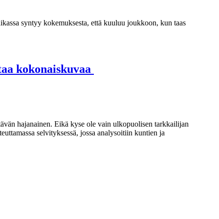
ikassa syntyy kokemuksesta, että kuuluu joukkoon, kun taas
ostaa kokonaiskuvaa
ttävän hajanainen. Eikä kyse ole vain ulkopuolisen tarkkailijan
uttamassa selvityksessä, jossa analysoitiin kuntien ja