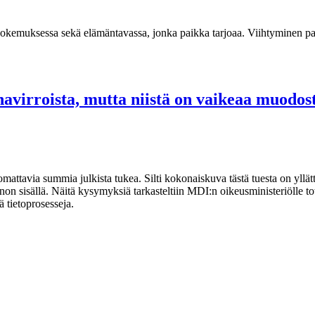
kokemuksessa sekä elämäntavassa, jonka paikka tarjoaa. Viihtyminen pa
ahavirroista, mutta niistä on vaikeaa muod
uomattavia summia julkista tukea. Silti kokonaiskuva tästä tuesta on yllä
 sisällä. Näitä kysymyksiä tarkasteltiin MDI:n oikeusministeriölle tote
ä tietoprosesseja.