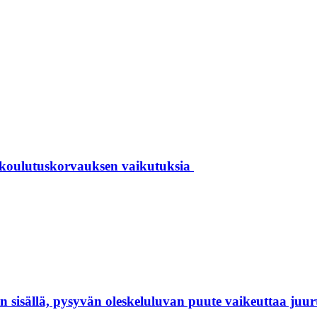
 koulutuskorvauksen vaikutuksia
isällä, pysyvän oleskeluluvan puute vaikeuttaa juur