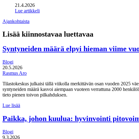
21.4.2026
Lue artikkeli
Ajankohtaista
Lisää kiinnostavaa luettavaa
Syntyneiden määrä elpyi hieman viime vu
Blogi
20.5.2026
Rasmus Aro
Tilastokeskus julkaisi tällä viikolla merkittävän osan vuoden 2025 väe
syntyneiden määrä kasvoi aiempaan vuoteen verrattuna 2000 henkilöllä
tieto pienen toivon pilkahduksen.
Syntyneiden
Lue lisää
määrä
elpyi
Paikka, johon kuulua: hyvinvointi pitovo
hieman
viime
Blogi
vuonna
9.3.2026