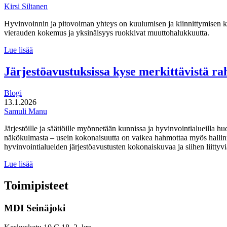
Kirsi Siltanen
Hyvinvoinnin ja pitovoiman yhteys on kuulumisen ja kiinnittymisen 
vierauden kokemus ja yksinäisyys ruokkivat muuttohalukkuutta.
Paikka,
Lue lisää
johon
kuulua:
Järjestöavustuksissa kyse merkittävistä r
hyvinvointi
pitovoimatekijänä
Blogi
13.1.2026
Samuli Manu
Järjestöille ja säätiöille myönnetään kunnissa ja hyvinvointialueilla h
näkökulmasta – usein kokonaisuutta on vaikea hahmottaa myös hallinnon
hyvinvointialueiden järjestöavustusten kokonaiskuvaa ja siihen liittyvi
Järjestöavustuksissa
Lue lisää
kyse
merkittävistä
Toimipisteet
rahavirroista,
mutta
MDI Seinäjoki
niistä
on