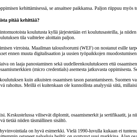
pimisen kehittämisessä, se ansaitsee paikkansa. Paljon riippuu myös to
ista pitää kehittää?
muotoista koulutusta kyllä järjestetään eri koulutusasteilla, ja niiden
tuksen tila vaihtelee aloittain paljon.
imisen virroista. Maailman talousfoorumi (WEF) on nostanut esille tarpe
kset ennen muuta digitalisaation ja uusien työpaikkojen muodostumisen 
laiva on laaja panostaminen sekä uudelleenkoulutukseen että osaamisen
osaamismerkkien (micro credentials) asemesta jatkuvasta oppimisesta. Se 
enkoulutuksen kuin aikuisten osaamisen tason parantamiseen. Suomen va
 rahoitus. Meillä ei kuitenkaan ole kunnollista analyysiä siitä, millais
si. Keskustelussa vilisevät diplomit, osaamismerkit ja sertifikaatit, ja n
 tietää niiden täsmällinen sisältö.
yvinvointiala on hyvä esimerkki. Vielä 1990-luvulla kukaan ei tuntenut k
at sittemmin ostaneet palveluja heiltä: on syntynyt uusi markkina. Alan 