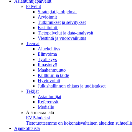
Asiantuntijapalvelut
Palvelut
Strategiat ja ohjelmat
Arvioinnit
Tutkimukset ja selvitykset
Fasilitointi
Tietopalvelut ja data-analyysit
Viestintä ja vuorovaikutus
Teemat
Aluekehitys
Elinvoima
Työllisyys
Ilmastotyö
Maahanmuutto
Kulttuuri ja taide
Hyvinvointi
Julkishallinnon ohjaus ja uudistukset
Tekijät
Asiantuntijat
Referenssit
Medialle
Älä missaa tätä
EVP-indeksi
Tietotuotteemme on kokonaisvaltainen alueiden suhteellis
Ajankohtaista