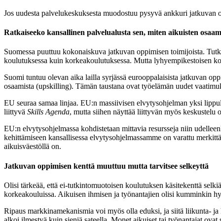
Jos uudesta palvelukeskuksesta muodostuu pysyvä ankkuri jatkuvan op
Ratkaiseeko kansallinen palvelualusta sen, miten aikuisten osaam
Suomessa puuttuu kokonaiskuva jatkuvan oppimisen toimijoista. Tutkinto
koulutuksessa kuin korkeakoulutuksessa. Mutta lyhyempikestoisen koulu
Suomi tuntuu olevan aika lailla syrjässä eurooppalaisista jatkuvan opp
osaamista (upskilling). Tämän taustana ovat työelämän uudet vaatimu
EU seuraa samaa linjaa. EU:n massiivisen elvytysohjelman yksi lippu
liittyvä
Skills Agenda
, mutta siihen näyttää liittyvän myös keskustelu 
EU:n elvytysohjelmassa kohdistetaan mittavia resursseja niin udelle
kehittämiseen kansallisessa elvytysohjelmassamme on varattu merkittävä
aikuisväestöllä on.
Jatkuvan oppimisen kenttä muuttuu mutta tarvitsee selkeyttä
Olisi tärkeää, että ei-tutkintomuotoisen koulutuksen käsitekenttä selkiäi
korkeakouluissa. Aikuisen ihmisen ja työnantajien olisi kumminkin hyvä
Ripaus markkinamekanismia voi myös olla eduksi, ja siitä liikunta- ja h
alkoi ilmestyä kuin sieniä sateella. Monet aikuiset tai työnantajat ov