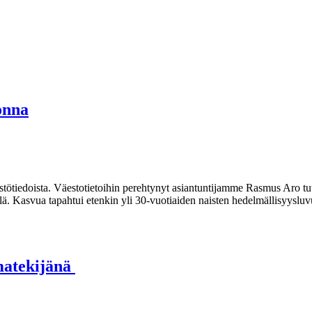
onna
stötiedoista. Väestotietoihin perehtynyt asiantuntijamme Rasmus Aro tutu
. Kasvua tapahtui etenkin yli 30-vuotiaiden naisten hedelmällisyysluvui
imatekijänä