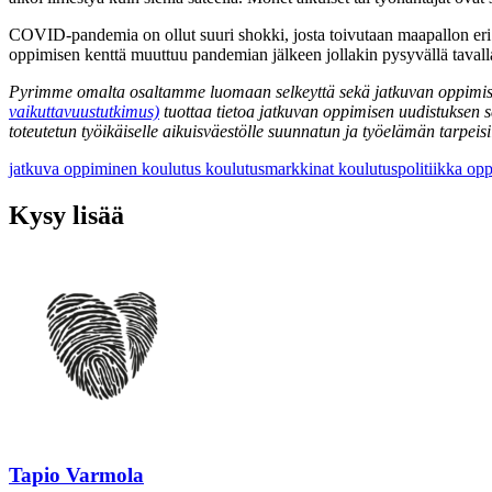
COVID-pandemia on ollut suuri shokki, josta toivutaan maapallon eri o
oppimisen kenttä muuttuu pandemian jälkeen jollakin pysyvällä tavall
Pyrimme omalta osaltamme luomaan selkeyttä sekä jatkuvan oppimise
vaikuttavuustutkimus)
tuottaa tietoa jatkuvan oppimisen uudistuksen s
toteutetun työikäiselle aikuisväestölle suunnatun ja työelämän tarpeis
jatkuva oppiminen
koulutus
koulutusmarkkinat
koulutuspolitiikka
op
Kysy lisää
Tapio Varmola