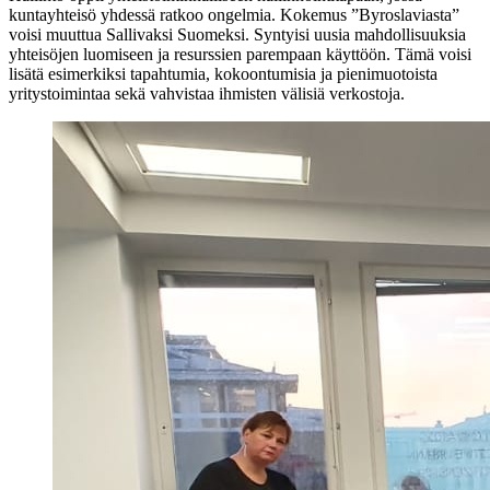
kuntayhteisö yhdessä ratkoo ongelmia. Kokemus ”Byroslaviasta”
voisi muuttua Sallivaksi Suomeksi. Syntyisi uusia mahdollisuuksia
yhteisöjen luomiseen ja resurssien parempaan käyttöön. Tämä voisi
lisätä esimerkiksi tapahtumia, kokoontumisia ja pienimuotoista
yritystoimintaa sekä vahvistaa ihmisten välisiä verkostoja.