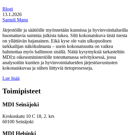
Blogi
13.1.2026
Samuli Manu
Järjestöille ja säätiöille myönnetään kunnissa ja hyvinvointialueilla
huomattavia summia julkista tukea. Silti kokonaiskuva tästä tuesta
on yllättävän hajanainen. Eikä kyse ole vain ulkopuolisen
tarkkailijan näkökulmasta – usein kokonaisuutta on vaikea
hahmottaa myös hallinnon sisällä. Näitä kysymyksiä tarkasteltiin
MDI:n oikeusministeriölle toteuttamassa selvityksessä, jossa
analysoitiin kuntien ja hyvinvointialueiden järjestöavustusten
kokonaiskuvaa ja siihen liittyviä tietoprosesseja.
Järjestöavustuksissa
Lue lisää
kyse
merkittävistä
Toimipisteet
rahavirroista,
mutta
MDI Seinäjoki
niistä
on
vaikeaa
Keskuskatu 10 C 18, 2. krs
muodostaa
60100 Seinäjoki
kokonaiskuvaa
MDI Helsinki