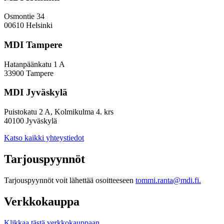
Osmontie 34
00610 Helsinki
MDI Tampere
Hatanpäänkatu 1 A
33900 Tampere
MDI Jyväskylä
Puistokatu 2 A, Kolmikulma 4. krs
40100 Jyväskylä
Katso kaikki yhteystiedot
Tarjouspyynnöt
Tarjouspyynnöt voit lähettää osoitteeseen
tommi.ranta@mdi.fi.
Verkkokauppa
Klikkaa tästä verkkokauppaan