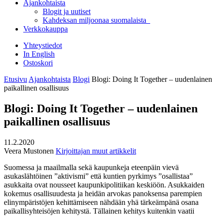
Ajankohtaista
Blogit ja uutiset
Kahdeksan miljoonaa suomalaista
Verkkokauppa
Yhteystiedot
In English
Ostoskori
Etusivu
Ajankohtaista
Blogi
Blogi: Doing It Together – uudenlainen
paikallinen osallisuus
Blogi: Doing It Together – uudenlainen
paikallinen osallisuus
11.2.2020
Veera Mustonen
Kirjoittajan muut artikkelit
Suomessa ja maailmalla sekä kaupunkeja eteenpäin vievä
asukaslähtöinen ”aktivismi” että kuntien pyrkimys ”osallistaa”
asukkaita ovat nousseet kaupunkipolitiikan keskiöön. Asukkaiden
kokemus osallisuudesta ja heidän arvokas panoksensa parempien
elinympäristöjen kehittämiseen nähdään yhä tärkeämpänä osana
paikallisyhteisöjen kehitystä. Tällainen kehitys kuitenkin vaatii