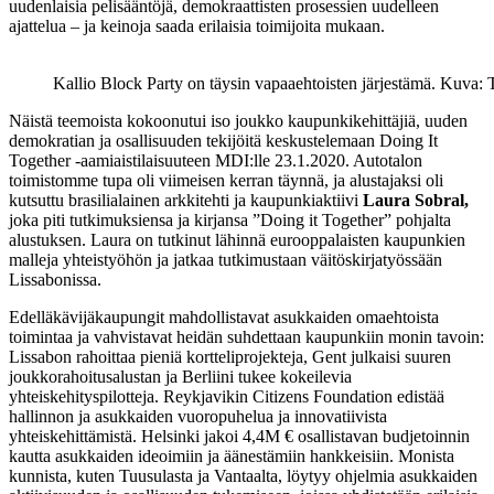
uudenlaisia pelisääntöjä, demokraattisten prosessien uudelleen
ajattelua – ja keinoja saada erilaisia toimijoita mukaan.
Kallio Block Party on täysin vapaaehtoisten järjestämä. Kuva:
Näistä teemoista kokoonutui iso joukko kaupunkikehittäjiä, uuden
demokratian ja osallisuuden tekijöitä keskustelemaan Doing It
Together -aamiaistilaisuuteen MDI:lle 23.1.2020. Autotalon
toimistomme tupa oli viimeisen kerran täynnä, ja alustajaksi oli
kutsuttu brasilialainen arkkitehti ja kaupunkiaktiivi
Laura Sobral,
joka piti tutkimuksiensa ja kirjansa ”Doing it Together” pohjalta
alustuksen. Laura on tutkinut lähinnä eurooppalaisten kaupunkien
malleja yhteistyöhön ja jatkaa tutkimustaan väitöskirjatyössään
Lissabonissa.
Edelläkävijäkaupungit mahdollistavat asukkaiden omaehtoista
toimintaa ja vahvistavat heidän suhdettaan kaupunkiin monin tavoin:
Lissabon rahoittaa pieniä kortteliprojekteja, Gent julkaisi suuren
joukkorahoitusalustan ja Berliini tukee kokeilevia
yhteiskehityspilotteja. Reykjavikin Citizens Foundation edistää
hallinnon ja asukkaiden vuoropuhelua ja innovatiivista
yhteiskehittämistä. Helsinki jakoi 4,4M € osallistavan budjetoinnin
kautta asukkaiden ideoimiin ja äänestämiin hankkeisiin. Monista
kunnista, kuten Tuusulasta ja Vantaalta, löytyy ohjelmia asukkaiden