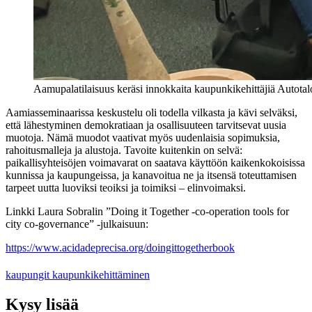
Aamupalatilaisuus keräsi innokkaita kaupunkikehittäjiä Autotalo
Aamiasseminaarissa keskustelu oli todella vilkasta ja kävi selväksi,
että lähestyminen demokratiaan ja osallisuuteen tarvitsevat uusia
muotoja. Nämä muodot vaativat myös uudenlaisia sopimuksia,
rahoitusmalleja ja alustoja. Tavoite kuitenkin on selvä:
paikallisyhteisöjen voimavarat on saatava käyttöön kaikenkokoisissa
kunnissa ja kaupungeissa, ja kanavoitua ne ja itsensä toteuttamisen
tarpeet uutta luoviksi teoiksi ja toimiksi – elinvoimaksi.
Linkki Laura Sobralin ”Doing it Together -co-operation tools for
city co-governance” -julkaisuun:
https://www.acidadeprecisa.org/doingittogetherbook
kaupungit
kaupunkikehittäminen
Kysy lisää