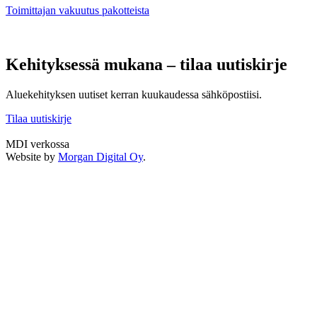
Toimittajan vakuutus pakotteista
Kehityksessä mukana – tilaa uutiskirje
Aluekehityksen uutiset kerran kuukaudessa sähköpostiisi.
Tilaa uutiskirje
MDI verkossa
Twitter
LinkedIn
Instagram
Facebook
Website by
Morgan Digital Oy
.