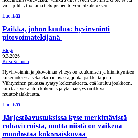
vielä juhlia, tuo tämä tieto pienen toivon pilkahduksen.
Syntyneiden
Lue lisää
määrä
elpyi
Paikka, johon kuulua: hyvinvointi
hieman
pitovoimatekijänä
viime
vuonna
Blogi
9.3.2026
Kirsi Siltanen
Hyvinvoinnin ja pitovoiman yhteys on kuulumisen ja kiinnittymisen
kokemuksessa sekä elämäntavassa, jonka paikka tarjoaa.
Viihtyminen paikassa syntyy kokemuksesta, että kuuluu joukkoon,
kun taas vierauden kokemus ja yksinäisyys ruokkivat
muuttohalukkuutta.
Paikka,
Lue lisää
johon
kuulua:
Järjestöavustuksissa kyse merkittävistä
hyvinvointi
rahavirroista, mutta niistä on vaikeaa
pitovoimatekijänä
muodostaa kokonaiskuvaa