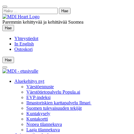
Siirry
Sulje
sisältöön
Haku:
hae
Paremmin kehittyvää ja kehittävää Suomea
Hae
Hae
Yhteystiedot
In English
Ostoskori
Hae
Hae
Main
Menu
Aluekehitys nyt
Väestöennuste
Väestötietopalvelu Popula.ai
EVP-indeksi
Ilmastoriskien karttapalvelu Ilmari
Suomen tulevaisuuden tekijät
Kuntakysely
Kuntakortti
Nopea tilannekuva
Laaja tilannekuva