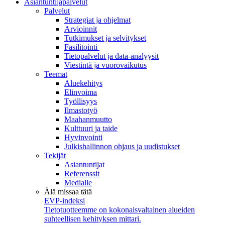
Asiantuntijapalvelut
Palvelut
Strategiat ja ohjelmat
Arvioinnit
Tutkimukset ja selvitykset
Fasilitointi
Tietopalvelut ja data-analyysit
Viestintä ja vuorovaikutus
Teemat
Aluekehitys
Elinvoima
Työllisyys
Ilmastotyö
Maahanmuutto
Kulttuuri ja taide
Hyvinvointi
Julkishallinnon ohjaus ja uudistukset
Tekijät
Asiantuntijat
Referenssit
Medialle
Älä missaa tätä
EVP-indeksi
Tietotuotteemme on kokonaisvaltainen alueiden
suhteellisen kehityksen mittari.