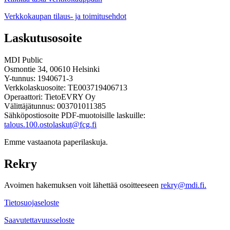
Verkkokaupan tilaus- ja toimitusehdot
Laskutusosoite
MDI Public
Osmontie 34, 00610 Helsinki
Y-tunnus: 1940671-3
Verkkolaskuosoite: TE003719406713
Operaattori: TietoEVRY Oy
Välittäjätunnus: 003701011385
Sähköpostiosoite PDF-muotoisille laskuille:
talous.100.ostolaskut@fcg.fi
Emme vastaanota paperilaskuja.
Rekry
Avoimen hakemuksen voit lähettää osoitteeseen
rekry@mdi.fi.
Tietosuojaseloste
Saavutettavuusseloste