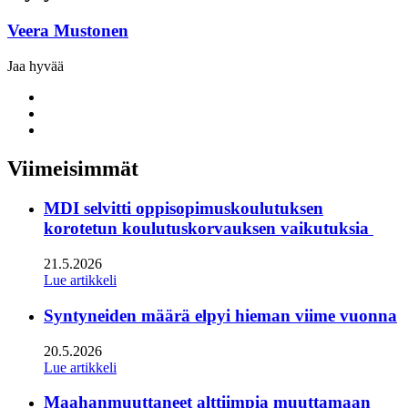
Veera Mustonen
Jaa hyvää
Share
to:
Share
facebook
to:
Share
linkedin
to:
twitter
Viimeisimmät
MDI selvitti oppisopimuskoulutuksen
korotetun koulutuskorvauksen vaikutuksia
21.5.2026
Lue artikkeli
Syntyneiden määrä elpyi hieman viime vuonna
20.5.2026
Lue artikkeli
Maahanmuuttaneet alttiimpia muuttamaan