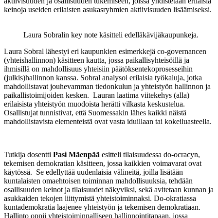
aktiivisuuden ja osallisuuden tukemiseen, joissa yhdistetään erilaisia
keinoja useiden erilaisten asukasryhmien aktiivisuuden lisäämiseksi.
Laura Sobralin key note käsitteli edelläkävijäkaupunkeja.
Laura Sobral lähestyi eri kaupunkien esimerkkejä co-governancen
(yhteishallinnon) käsitteen kautta, jossa paikallisyhteisöillä ja
ihmisillä on mahdollisuus yhteisiin päätöksentekoprosesseihin
(julkis)hallinnon kanssa. Sobral analysoi erilaisia työkaluja, jotka
mahdollistavat jouhevamman tiedonkulun ja yhteistyön hallinnon ja
paikallistoimijoiden kesken. Lauran laatima viitekehys (alla)
erilaisista yhteistyön muodoista herätti vilkasta keskustelua.
Osallistujat tunnistivat, että Suomessakin lähes kaikki näistä
mahdollistavista elementeistä ovat vasta iduillaan tai kokeiluasteella.
Tutkija dosentti
Pasi Mäenpää
esitteli tilaisuudessa do-ocracyn,
tekemisen demokratian käsitteen, jossa kaikkien voimavarat ovat
käytössä. Se edellyttää uudenlaisia välineitä, joilla lisätään
kuntalaisten omaehtoisen toiminnan mahdollisuuksia, tehdään
osallisuuden keinot ja tilaisuudet näkyviksi, sekä avitetaan kunnan ja
asukkaiden tekojen liittymistä yhteistoiminnaksi. Do-okratiassa
kuntademokratia laajenee yhteistyön ja tekemisen demokratiaan.
Hallinto oppii yhteistoiminnalliseen hallinnointitapaan, jossa