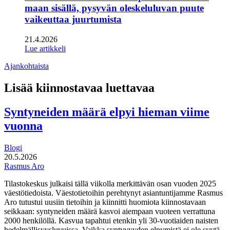
maan sisällä, pysyvän oleskeluluvan puute
vaikeuttaa juurtumista
21.4.2026
Lue artikkeli
Ajankohtaista
Lisää kiinnostavaa luettavaa
Syntyneiden määrä elpyi hieman viime
vuonna
Blogi
20.5.2026
Rasmus Aro
Tilastokeskus julkaisi tällä viikolla merkittävän osan vuoden 2025
väestötiedoista. Väestotietoihin perehtynyt asiantuntijamme Rasmus
Aro tutustui uusiin tietoihin ja kiinnitti huomiota kiinnostavaan
seikkaan: syntyneiden määrä kasvoi aiempaan vuoteen verrattuna
2000 henkilöllä. Kasvua tapahtui etenkin yli 30-vuotiaiden naisten
hedelmällisyysluvuissa. Vaikka syntyvyyden elpymistä ei ole syytä