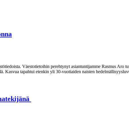
onna
stötiedoista. Väestotietoihin perehtynyt asiantuntijamme Rasmus Aro tutu
. Kasvua tapahtui etenkin yli 30-vuotiaiden naisten hedelmällisyysluvui
imatekijänä