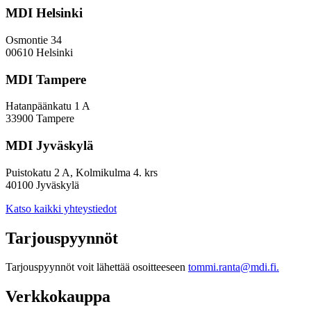
MDI Helsinki
Osmontie 34
00610 Helsinki
MDI Tampere
Hatanpäänkatu 1 A
33900 Tampere
MDI Jyväskylä
Puistokatu 2 A, Kolmikulma 4. krs
40100 Jyväskylä
Katso kaikki yhteystiedot
Tarjouspyynnöt
Tarjouspyynnöt voit lähettää osoitteeseen
tommi.ranta@mdi.fi.
Verkkokauppa