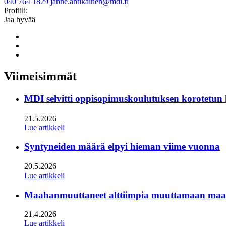
040 764 1829
janne.antikainen@mdi.fi
Twitter
LinkedIn
Profiili:
Jaa hyvää
Share
to:
Share
facebook
to:
Share
linkedin
to:
twitter
Viimeisimmät
MDI selvitti oppisopimuskoulutuksen korotetun
21.5.2026
Lue artikkeli
Syntyneiden määrä elpyi hieman viime vuonna
20.5.2026
Lue artikkeli
Maahanmuuttaneet alttiimpia muuttamaan maan s
21.4.2026
Lue artikkeli