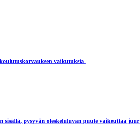
 koulutuskorvauksen vaikutuksia
isällä, pysyvän oleskeluluvan puute vaikeuttaa juur