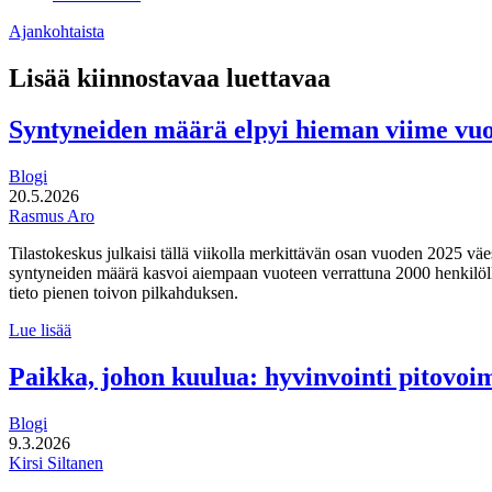
Ajankohtaista
Lisää kiinnostavaa luettavaa
Syntyneiden määrä elpyi hieman viime vu
Blogi
20.5.2026
Rasmus Aro
Tilastokeskus julkaisi tällä viikolla merkittävän osan vuoden 2025 väe
syntyneiden määrä kasvoi aiempaan vuoteen verrattuna 2000 henkilöllä
tieto pienen toivon pilkahduksen.
Syntyneiden
Lue lisää
määrä
elpyi
Paikka, johon kuulua: hyvinvointi pitovo
hieman
viime
Blogi
vuonna
9.3.2026
Kirsi Siltanen