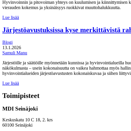
Hyvinvoinnin ja pitovoiman yhteys on kuulumisen ja kiinnittymisen 
vierauden kokemus ja yksinäisyys ruokkivat muuttohalukkuutta.
Paikka,
Lue lisää
johon
kuulua:
Järjestöavustuksissa kyse merkittävistä r
hyvinvointi
pitovoimatekijänä
Blogi
13.1.2026
Samuli Manu
Järjestöille ja säätiöille myönnetään kunnissa ja hyvinvointialueilla h
näkökulmasta – usein kokonaisuutta on vaikea hahmottaa myös hallinnon
hyvinvointialueiden järjestöavustusten kokonaiskuvaa ja siihen liittyvi
Järjestöavustuksissa
Lue lisää
kyse
merkittävistä
Toimipisteet
rahavirroista,
mutta
MDI Seinäjoki
niistä
on
vaikeaa
Keskuskatu 10 C 18, 2. krs
muodostaa
60100 Seinäjoki
kokonaiskuvaa