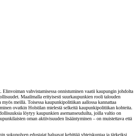
. Elinvoiman vahvistamisessa onnistuminen vaatii kaupungin johdolta
dollisuudet. Maailmalla erityisesti suurkaupunkien rooli talouden
 myös meillä. Toisessa kaupunkipolitiikan aallossa kannattaa
nen ovatkin Holstilan mielestä selkeitä kaupunkipolitiikan kohteita.
ollisuuksia löytyy kaupunkien asemanseuduilta, joilla valtio on
upunkilaisten oman aktiivisuuden lisääntyminen – on muistettava että
sukupolven edustajat haluavat kehittää yhteiskuntaa ja tärkeiksi