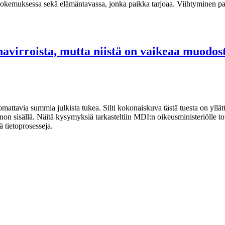
kokemuksessa sekä elämäntavassa, jonka paikka tarjoaa. Viihtyminen pa
ahavirroista, mutta niistä on vaikeaa muod
uomattavia summia julkista tukea. Silti kokonaiskuva tästä tuesta on yllä
 sisällä. Näitä kysymyksiä tarkasteltiin MDI:n oikeusministeriölle tote
ä tietoprosesseja.