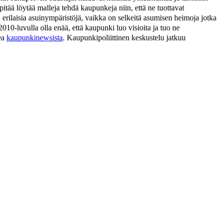
ää löytää malleja tehdä kaupunkeja niin, että ne tuottavat
n erilaisia asuinympäristöjä, vaikka on selkeitä asumisen heimoja jotka
010-luvulla olla enää, että kaupunki luo visioita ja tuo ne
kea
kaupunkinewsista
. Kaupunkipoliittinen keskustelu jatkuu