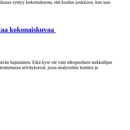
ikassa syntyy kokemuksesta, että kuuluu joukkoon, kun taas
ostaa kokonaiskuvaa
ttävän hajanainen. Eikä kyse ole vain ulkopuolisen tarkkailijan
uttamassa selvityksessä, jossa analysoitiin kuntien ja