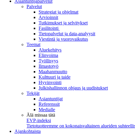
Asiantuntijapalvelut
Palvelut
Strategiat ja ohjelmat
Arvioinnit
Tutkimukset ja selvitykset
Fasilitointi
Tietopalvelut ja data-analyysit
Viestintä ja vuorovaikutus
Teemat
Aluekehitys
Elinvoima
Työllisyys
Ilmastotyö
Maahanmuutto
Kulttuuri ja taide
Hyvinvointi
Julkishallinnon ohjaus ja uudistukset
Tekijät
Asiantuntijat
Referenssit
Medialle
Älä missaa tätä
EVP-indeksi
Tietotuotteemme on kokonaisvaltainen alueiden suhteellis
Ajankohtaista