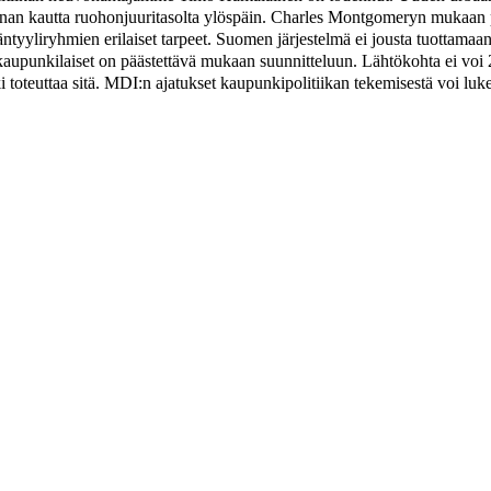
nan kautta ruohonjuuritasolta ylöspäin. Charles Montgomeryn mukaan pit
äntyyliryhmien erilaiset tarpeet. Suomen järjestelmä ei jousta tuottamaa
 kaupunkilaiset on päästettävä mukaan suunnitteluun. Lähtökohta ei voi 2
ki toteuttaa sitä. MDI:n ajatukset kaupunkipolitiikan tekemisestä voi lu