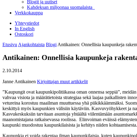
Blogit ja uutiset
Kahdeksan miljoonaa suomalaista
Verkkokauppa
Yhteystiedot
In English
Ostoskori
Etusivu
Ajankohtaista
Blogi
Antikainen: Onnellisia kaupunkeja rake
Antikainen: Onnellisia kaupunkeja raken
2.10.2014
Janne Antikainen
Kirjoittajan muut artikkelit
”Kaupungit ovat kaupunkipolitiikassa oman onnensa seppiä”, meidän 
vahvaa visiota ja määrätietoista strategiaa sekä laajaa paikallisten in
vetureina korostuu maailman muuttuessa yhä piikikkäämmäksi. Suomess
keskittyä myös kaupunkien välisiin käytäviin. Kasvuvyöhykkeet ja nau
Kasvukeskuksiin tarvitaan asuntoja yhtäältä viilentämään asuntomarkki
maanomistajana ratkaisevassa roolissa. Elinvoiman eväissä elämysten 
kaupunki muodostuu kaupunkilaisista ja kehitys niiden kohtaamisesta
Kaupunkia ei voida rakentaa ilman kaupunkilaisia, kuten kaupunkipol