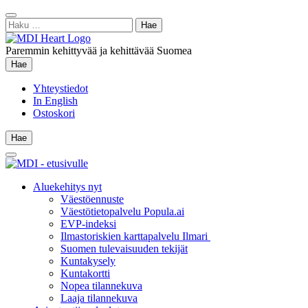
Siirry
Sulje
sisältöön
Haku:
hae
Paremmin kehittyvää ja kehittävää Suomea
Hae
Hae
Yhteystiedot
In English
Ostoskori
Hae
Hae
Main
Menu
Aluekehitys nyt
Väestöennuste
Väestötietopalvelu Popula.ai
EVP-indeksi
Ilmastoriskien karttapalvelu Ilmari
Suomen tulevaisuuden tekijät
Kuntakysely
Kuntakortti
Nopea tilannekuva
Laaja tilannekuva