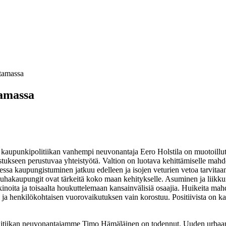
ntamassa
tamassa
kaupunkipolitiikan vanhempi neuvonantaja Eero Holstila on muotoillut
nostukseen perustuvaa yhteistyötä. Valtion on luotava kehittämiselle mah
a kaupungistuminen jatkuu edelleen ja isojen veturien vetoa tarvitaan
hakaupungit ovat tärkeitä koko maan kehitykselle. Asuminen ja liikkumi
noita ja toisaalta houkuttelemaan kansainvälisiä osaajia. Huikeita mahd
ja henkilökohtaisen vuorovaikutuksen vain korostuu. Positiivista on ka
.
itiikan neuvonantajamme Timo Hämäläinen on todennut. Uuden urbaanin 