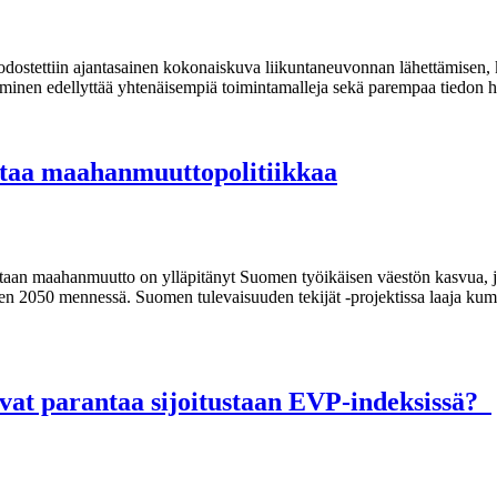
odostettiin ajantasainen kokonaiskuva liikuntaneuvonnan lähettämisen,
ttäminen edellyttää yhtenäisempiä toimintamalleja sekä parempaa tiedon 
staa maahanmuuttopolitiikkaa
taan maahanmuutto on ylläpitänyt Suomen työikäisen väestön kasvua, j
een 2050 mennessä. Suomen tulevaisuuden tekijät -projektissa laaja kum
vat parantaa sijoitustaan EVP-indeksissä?