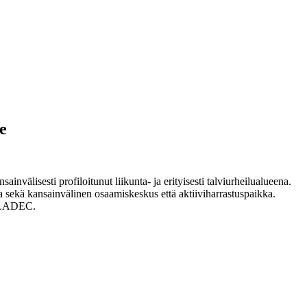
e
nvälisesti profiloitunut liikunta- ja erityisesti talviurheilualueena.
lla sekä kansainvälinen osaamiskeskus että aktiiviharrastuspaikka.
on LADEC.