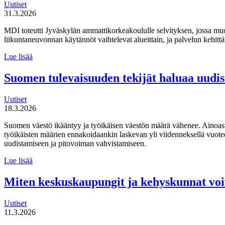
Uutiset
31.3.2026
MDI toteutti Jyväskylän ammattikorkeakoululle selvityksen, jossa mu
liikuntaneuvonnan käytännöt vaihtelevat alueittain, ja palvelun kehi
MDI
Lue lisää
toteutti selvityksen
liikuntaneuvontapalvelun
Suomen tulevaisuuden tekijät haluaa uudi
kirjaamisen,
lähettämisen
Uutiset
ja
18.3.2026
seurannan
käytännöistä
Suomen väestö ikääntyy ja työikäisen väestön määrä vähenee. Ainoas
työikäisten määrien ennakoidaankin laskevan yli viidenneksellä vuot
uudistamiseen ja pitovoiman vahvistamiseen.
Suomen
Lue lisää
tulevaisuuden
tekijät haluaa
Miten keskuskaupungit ja kehyskunnat voi
uudistaa
maahanmuuttopolitiikkaa
Uutiset
11.3.2026