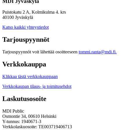
MDI Jyväskylä
Puistokatu 2 A, Kolmikulma 4. krs
40100 Jyväskylä
Katso kaikki yhteystiedot
Tarjouspyynnöt
Tarjouspyynnöt voit lähettää osoitteeseen
tommi.ranta@mdi.fi.
Verkkokauppa
Klikkaa tästä verkkokauppaan
Verkkokaupan tilaus- ja toimitusehdot
Laskutusosoite
MDI Public
Osmontie 34, 00610 Helsinki
Y-tunnus: 1940671-3
Verkkolaskuosoite: TE003719406713