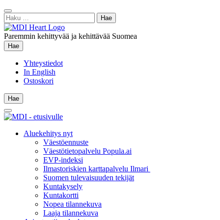
Siirry
Sulje
sisältöön
Haku:
hae
Paremmin kehittyvää ja kehittävää Suomea
Hae
Hae
Yhteystiedot
In English
Ostoskori
Hae
Hae
Main
Menu
Aluekehitys nyt
Väestöennuste
Väestötietopalvelu Popula.ai
EVP-indeksi
Ilmastoriskien karttapalvelu Ilmari
Suomen tulevaisuuden tekijät
Kuntakysely
Kuntakortti
Nopea tilannekuva
Laaja tilannekuva