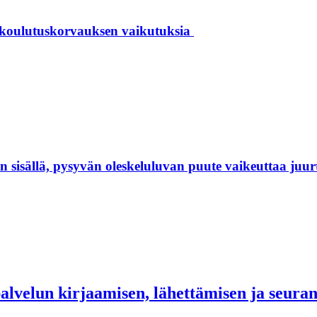
 koulutuskorvauksen vaikutuksia
isällä, pysyvän oleskeluluvan puute vaikeuttaa juur
palvelun kirjaamisen, lähettämisen ja seur