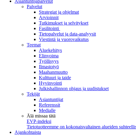
Asiantuntijapalvelut
Palvelut
Strategiat ja ohjelmat
Arvioinnit
Tutkimukset ja selvitykset
Fasilitointi
Tietopalvelut ja data-analyysit
Viestintä ja vuorovaikutus
Teemat
Aluekehitys
Elinvoima
Työllisyys
Ilmastotyö
Maahanmuutto
Kulttuuri ja taide
Hyvinvointi
Julkishallinnon ohjaus ja uudistukset
Tekijät
Asiantuntijat
Referenssit
Medialle
Älä missaa tätä
EVP-indeksi
Tietotuotteemme on kokonaisvaltainen alueiden suhteellis
Ajankohtaista