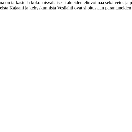
a on tarkastella kokonaisvaltaisesti alueiden elinvoimaa sekä veto- ja
sta Kajaani ja kehyskunnista Vesilahti ovat sijoitustaan parantaneiden