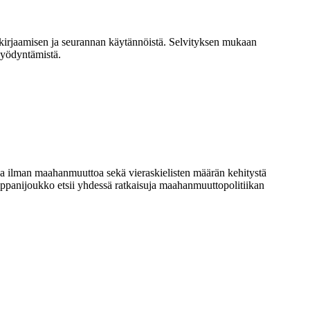
 kirjaamisen ja seurannan käytännöistä. Selvityksen mukaan
hyödyntämistä.
a ilman maahanmuuttoa sekä vieraskielisten määrän kehitystä
ppanijoukko etsii yhdessä ratkaisuja maahanmuuttopolitiikan