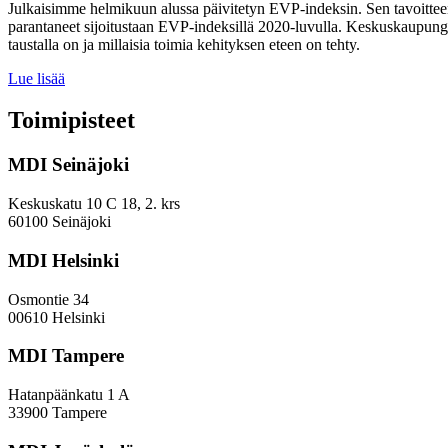
Julkaisimme helmikuun alussa päivitetyn EVP-indeksin. Sen tavoitteen
parantaneet sijoitustaan EVP-indeksillä 2020-luvulla. Keskuskaupungei
taustalla on ja millaisia toimia kehityksen eteen on tehty.
Miten
Lue lisää
keskuskaupungit
ja
Toimipisteet
kehyskunnat
voivat
MDI Seinäjoki
parantaa
sijoitustaan
EVP-
Keskuskatu 10 C 18, 2. krs
indeksissä?
60100 Seinäjoki
MDI Helsinki
Osmontie 34
00610 Helsinki
MDI Tampere
Hatanpäänkatu 1 A
33900 Tampere