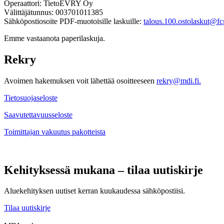
Operaattori: TietoEVRY Oy
Välittäjätunnus: 003701011385
Sähköpostiosoite PDF-muotoisille laskuille:
talous.100.ostolaskut@fcg
Emme vastaanota paperilaskuja.
Rekry
Avoimen hakemuksen voit lähettää osoitteeseen
rekry@mdi.fi.
Tietosuojaseloste
Saavutettavuusseloste
Toimittajan vakuutus pakotteista
Kehityksessä mukana – tilaa uutiskirje
Aluekehityksen uutiset kerran kuukaudessa sähköpostiisi.
Tilaa uutiskirje