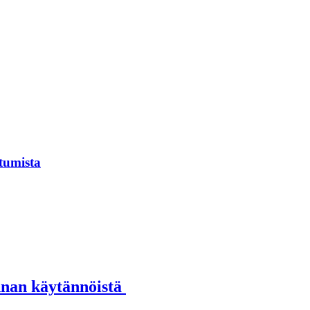
tumista
annan käytännöistä