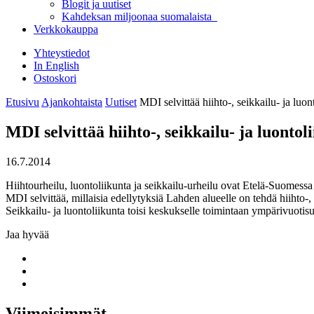
Blogit ja uutiset
Kahdeksan miljoonaa suomalaista
Verkkokauppa
Yhteystiedot
In English
Ostoskori
Etusivu
Ajankohtaista
Uutiset
MDI selvittää hiihto-, seikkailu- ja lu
MDI selvittää hiihto-, seikkailu- ja luont
16.7.2014
Hiihtourheilu, luontoliikunta ja seikkailu-urheilu ovat Etelä-Suomessa s
MDI selvittää, millaisia edellytyksiä Lahden alueelle on tehdä hiihto-,
Seikkailu- ja luontoliikunta toisi keskukselle toimintaan ympärivuot
Jaa hyvää
Share
to:
Share
facebook
to:
Share
linkedin
to:
twitter
Viimeisimmät