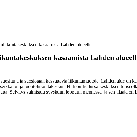
ontoliikuntakeskuksen kasaamista Lahden alueelle
oliikuntakeskuksen kasaamista Lahden alueell
uosittuja ja suosiotaan kasvattavia liikuntamuotoja. Lahden alue on kansai
 seikkailu- ja luontoliikuntakeskus. Hiihtourheilussa keskuksen tulisi o
isuutta. Selvitys valmistuu syyskuun loppuun mennessä, ja sen tilaaja 